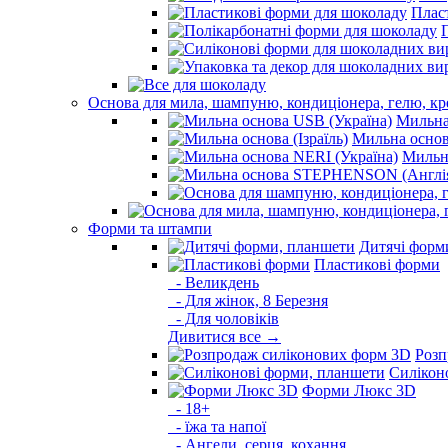
Плас
Основа для мила, шампуню, кондиціонера, гелю, к
Мильна
Мильна основа
Мильна
Форми та штампи
Дитячі форм
Пластикові форми
- Великдень
- Для жінок, 8 Березня
- Для чоловіків
Дивитися все →
Розп
Силікон
Форми Люкс 3D
- 18+
- їжа та напої
- Ангели, серця, кохання