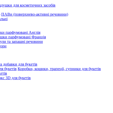
ддушки для косметичних засобів
ПАВи (поверхнево-активні речовини)
льні
ки парфумовані Англія
ушки парфумовані Франція
ули та запашні речовини
тори
та добавки для букетів
Коробки, кошики, трапеції, супники для букетів
етів
с 3D для букетів