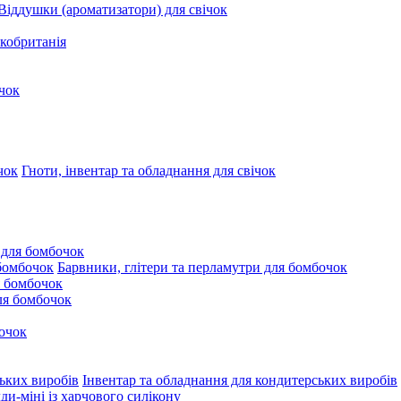
Віддушки (ароматизатори) для свічок
кобританія
чок
Гноти, інвентар та обладнання для свічок
 для бомбочок
Барвники, глітери та перламутри для бомбочок
 бомбочок
для бомбочок
очок
Інвентар та обладнання для кондитерських виробів
и-міні із харчового силікону