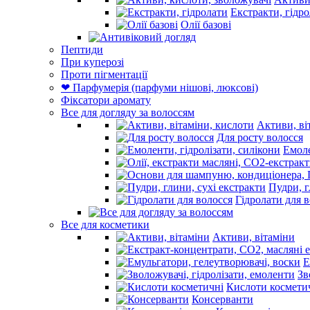
Екстракти, гідр
Олії базові
Пептиди
При куперозі
Проти пігментації
❤ Парфумерія (парфуми нішові, люксові)
Фіксатори аромату
Все для догляду за волоссям
Активи, ві
Для росту волосся
Емоле
Пудри, г
Гідролати для 
Все для косметики
Активи, вітаміни
Е
Зв
Кислоти космети
Консерванти