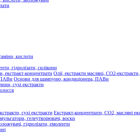
олати
таміни, кислоти
нти, гідролізати, силікони
Олії, екстракти масляні, СО2-екстракти
Основи для шампуню, кондиціонера, ПАВи
лини, сухі екстракти
волосся
Екстракт-концентрати, СО2, масляні екс
мульгатори, гелеутворювачі, воски
оложувачі, гідролізати, емоленти
чні