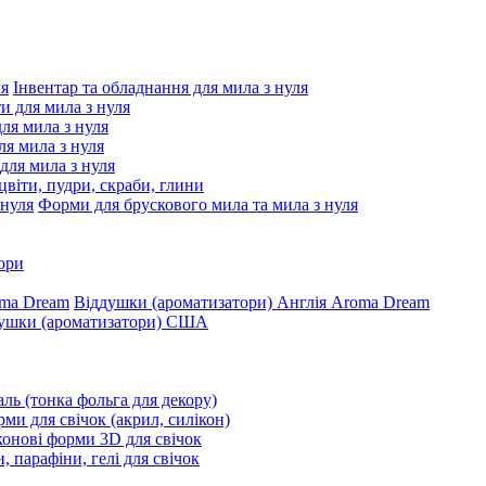
Інвентар та обладнання для мила з нуля
ти для мила з нуля
для мила з нуля
я мила з нуля
 для мила з нуля
цвіти, пудри, скраби, глини
Форми для брускового мила та мила з нуля
ори
Віддушки (ароматизатори) Англія Aroma Dream
ушки (ароматизатори) США
ль (тонка фольга для декору)
ми для свічок (акрил, силікон)
конові форми 3D для свічок
, парафіни, гелі для свічок