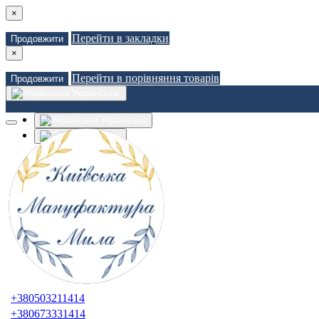
×
Перейти в закладки
Продовжити
×
Перейти в порівняння товарів
Продовжити
Українська
Українська
Russian
Закладки (0)
Порівняння товарів (0)
Доставка
Зв'язатися з нами
Авторизація
Реєстрація
+380503211414
+380673331414