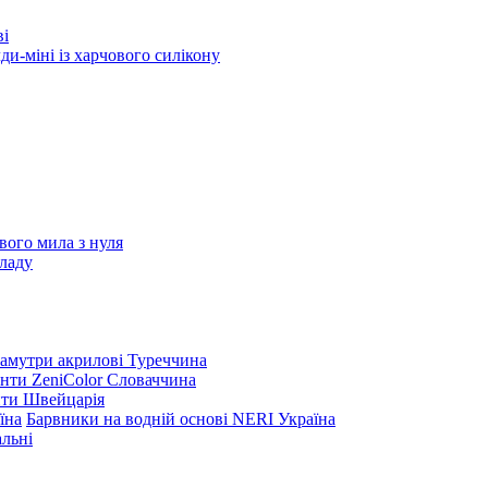
ві
и-міні із харчового силікону
вого мила з нуля
ладу
амутри акрилові Туреччина
нти ZeniColor Словаччина
нти Швейцарія
Барвники на водній основі NERI Україна
льні