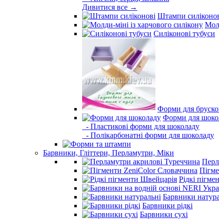
Дивитися все →
Штампи силіконо
Молд
Силіконові тубуси
Форми для бруско
Форми для шоко
- Пластикові форми для шоколаду
- Полікарбонатні форми для шоколаду
Барвники, Гліттери, Перламутри, Міки
Перл
Пігме
Рідкі пігме
Барвники натура
Барвники рідкі
Барвники сухі