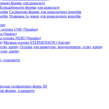
тикові форми для шоколаду
Полікарбонатні форми для шоколаду
Силіконові форми для шоколадних виробів
Упаковка та декор для шоколадних виробів
рему
 основа USB (Україна)
 (Ізраїль)
 основа NERI (Україна)
Мильна основа STEPHENSON (Англія)
Основа для шампуню, кондиціонера, гелю, крему
и, планшети
родаж силіконових форм 3D
ові форми, планшети