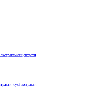
, екстракт-концентрати
тракти, сухі екстракти