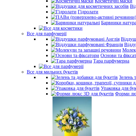
Косметичні маски
Ві
Гідролати
Барвники натура
Все для парфумерії
Віддуш
Відд
Молек
Основи та фікса
Тара парфумерна
Все для мильних букетів
Зелень 
Упаковка для бук
Форми люк