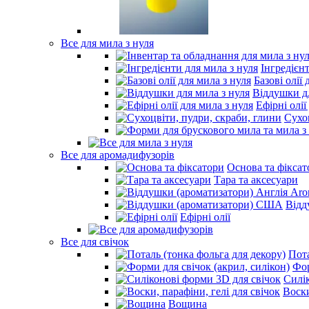
Все для мила з нуля
Інгредієн
Базові олії 
Віддушки дл
Ефірні олії
Сухо
Все для аромадифузорів
Основа та фіксат
Тара та аксесуари
Відд
Ефірні олії
Все для свічок
Пота
Фор
Силі
Воски
Вощина