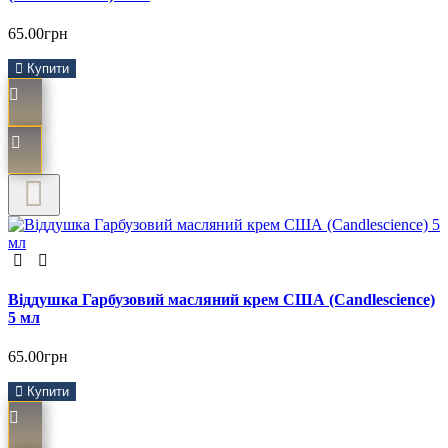
65.00грн
Купити
Віддушка Гарбузовий масляний крем США (Сandlescience)
5 мл
65.00грн
Купити