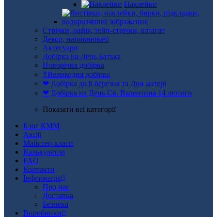
Наклейки
Стрічки, рафія, тейп-стрічки, шпагат
Декор, наповнювачі
Аксесуари
Добірка на День Батька
Новорічна добірка
☦Великодня добірка
❤ Добірка до 8 березня та Дня матері
❤ Добірка на День Св. Валентина 14 лютого
Показати всі категорії
Блог КММ
Акції
Майстер-класи
Калькулятор
FAQ
Контакти
Інформація
Про нас
Доставка
Безпека
Виробники