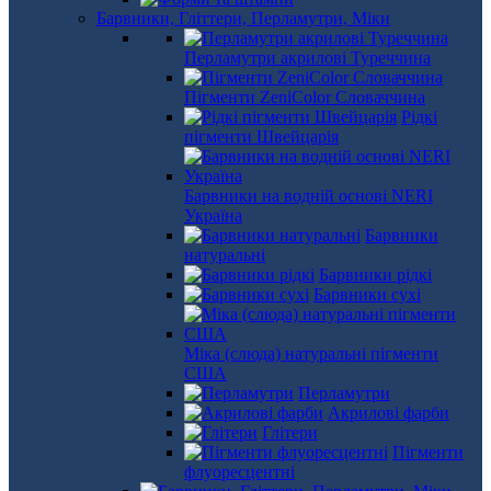
Барвники, Гліттери, Перламутри, Міки
Перламутри акрилові Туреччина
Пігменти ZeniColor Словаччина
Рідкі
пігменти Швейцарія
Барвники на водній основі NERI
Україна
Барвники
натуральні
Барвники рідкі
Барвники сухі
Міка (слюда) натуральні пігменти
США
Перламутри
Акрилові фарби
Глітери
Пігменти
флуоресцентні