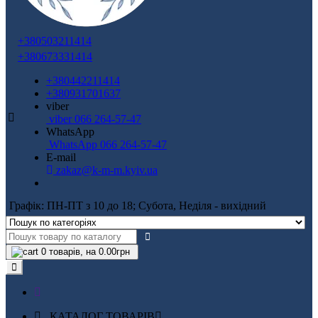
+380503211414
+380673331414
+380442211414
+380931701637
viber
viber 066 264-57-47
WhatsApp
WhatsApp 066 264-57-47
E-mail
zakaz@k-m-m.kyiv.ua
Графік: ПН-ПТ з 10 до 18; Субота, Неділя - вихідний
0
товарів, на 0.00грн
КАТАЛОГ ТОВАРІВ