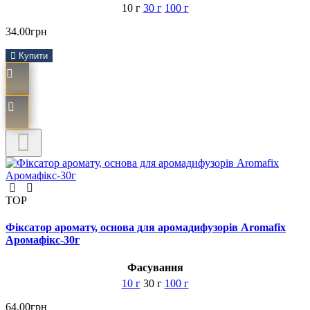
10 г
30 г
100 г
34.00грн
Купити
TOP
Фіксатор аромату, основа для аромадифузорів Aromafix
Аромафікс-30г
Фасування
10 г
30 г
100 г
64.00грн