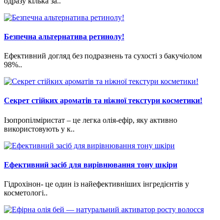
одразу кілька за..
Безпечна альтернатива ретинолу!
Ефективний догляд без подразнень та сухості з бакучіолом
98%..
Cекрет стійких ароматів та ніжної текстури косметики!
Ізопропілміристат – це легка олія-ефір, яку активно
використовують у к..
Ефективний засіб для вирівнювання тону шкіри
Гідрохінон- це один із найефективніших інгредієнтів у
косметологі..