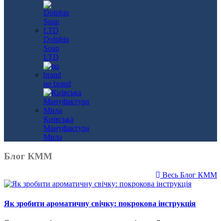
Dolphin
Soap
LTD
no brand
Київська
Мануфактура
Мила
Блог КММ
Весь Блог КММ
Як зробити ароматичну свічку: покрокова інструкція