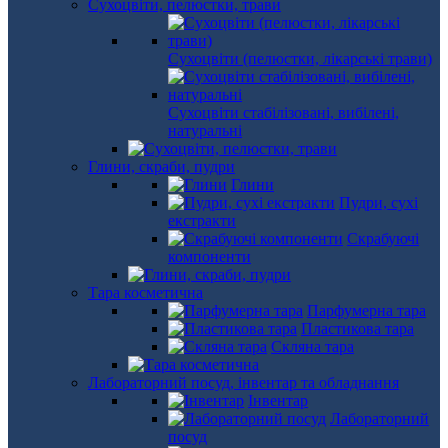
Сухоцвіти, пелюстки, трави
Сухоцвіти (пелюстки, лікарські трави)
Сухоцвіти стабілізовані, вибілені,
натуральні
Глини, скраби, пудри
Глини
Пудри, сухі
екстракти
Скрабуючі
компоненти
Тара косметична
Парфумерна тара
Пластикова тара
Скляна тара
Лабораторний посуд, інвентар та обладнання
Інвентар
Лабораторний
посуд