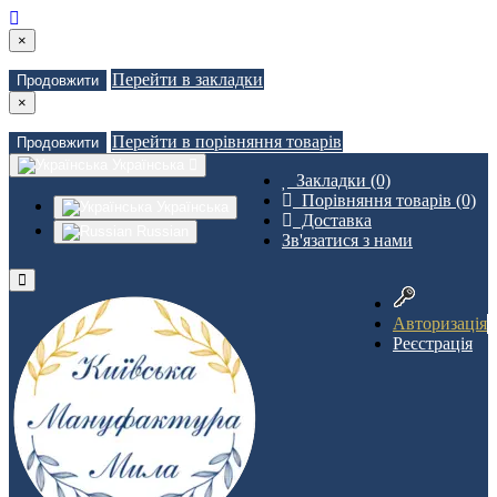
×
Перейти в закладки
Продовжити
×
Перейти в порівняння товарів
Продовжити
Українська
Закладки (0)
Порівняння товарів (0)
Українська
Доставка
Russian
Зв'язатися з нами
Авторизація
Реєстрація