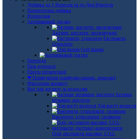
Добірка до 1 Вересня та до Дня Вчителя
Патріотична добірка
Розпродаж
Антивіковий догляд
Активи, кислоти, зволожувачі
Екстракти,
гідролати
Олії базові
Пептиди
При куперозі
Проти пігментації
❤ Парфумерія (парфуми нішові, люксові)
Фіксатори аромату
Все для догляду за волоссям
Активи,
вітаміни, кислоти
Для росту волосся
Емоленти, гідролізати, силікони
Олії, екстракти масляні, СО2-