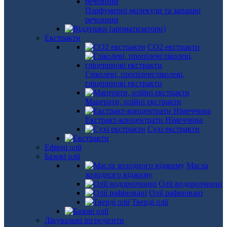
Парфумерні молекули та запашні
речовини
Екстракти
СО2 екстракти
Гліколеві, пропіленгліколеві,
гліцеринові екстракти
Мацерати, олійні екстракти
Екстракт-концентрати Німеччина
Сухі екстракти
Ефірні олії
Базові олії
Масла
холодного віджиму
Олії водорозчинні
Олії рафіновані
Тверді олії
Лікувальні інгредієнти