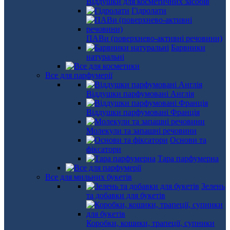
Віддушки для косметичних засобів
Гідролати
ПАВи (поверхнево-активні речовини)
Барвники
натуральні
Все для парфумерії
Віддушки парфумовані Англія
Віддушки парфумовані Франція
Молекули та запашні речовини
Основи та
фіксатори
Тара парфумерна
Все для мильних букетів
Зелень
та добавки для букетів
Коробки, кошики, трапеції, супники