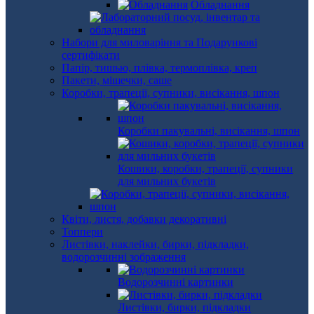
Обладнання
Набори для миловаріння та Подарункові
сертифікати
Папір, тишью, плівка, термоплівка, креп
Пакети, мішечки, саше
Коробки, трапеції, супники, висікання, шпон
Коробки пакувальні, висікання, шпон
Кошики, коробки, трапеції, супники
для мильних букетів
Квіти, листя, добавки декоративні
Топпери
Листівки, наклейки, бирки, підкладки,
водорозчинні зображення
Водорозчинні картинки
Листівки, бирки, підкладки