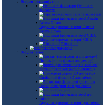
Все для аромадифузорів
Основа та
фіксатори
Тара та аксесуари
Віддушки (ароматизатори) Англія
Aroma Dream
Віддушки (ароматизатори) США
Ефірні олії
Все для свічок
Поталь (тонка фольга для декору)
Форми для свічок (акрил, силікон)
Силіконові форми 3D для свічок
Воски, парафіни, гелі для свічок
Вощина
Віддушки (ароматизатори) для свічок