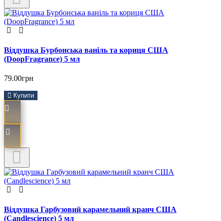
Віддушка Бурбонська ваніль та кориця США
(DoopFragrance) 5 мл
79.00грн
Купити
Віддушка Гарбузовий карамельний кранч США
(Сandlescience) 5 мл