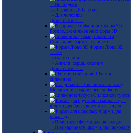
- Великдень
- Для жінок, 8 Березня
- Для чоловіків
Дивитися все →
Розпродаж силіконових форм 3D
Силіконові форми, планшети
Форми Люкс 3D
- 18+
- їжа та напої
- Ангели, серця, кохання
Дивитися все →
Штампи
силіконові
Молди-міні із харчового силікону
Силіконові тубуси
Форми для брускового мила з нуля
Форми для
шоколаду
- Пластикові форми для шоколаду
- Полікарбонатні форми для шоколаду