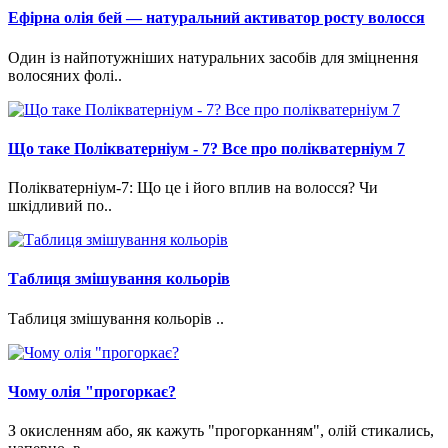
Ефірна олія бей — натуральний активатор росту волосся
Один із найпотужніших натуральних засобів для зміцнення
волосяних фолі..
Що таке Полікватерніум - 7? Все про полікватерніум 7
Полікватерніум-7: Що це і його вплив на волосся? Чи
шкідливий по..
Таблиця змішування кольорів
Таблиця змішування кольорів ..
Чому олія "прогоркає?
З окисленням або, як кажуть "прогорканням", олій стикались,