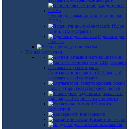
екстракти, екстракт-концентрати
Основи для шампуню, кондиціонера,
ПАВи
Пудри,
глини, сухі екстракти
Гідролати для
волосся
Все для косметики
Активи, вітаміни
Екстракт-концентрати, СО2, масляні
екстракти, сухі екстракти
Емульгатори, гелеутворювачі, воски
Зволожувачі, гідролізати, емоленти
Кислоти
косметичні
Консерванти
Косметичні маски