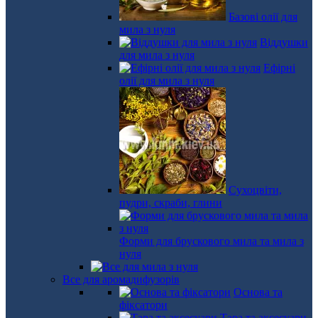
Базові олії для
мила з нуля
Віддушки
для мила з нуля
Ефірні
олії для мила з нуля
Сухоцвіти,
пудри, скраби, глини
Форми для брускового мила та мила з
нуля
Все для аромадифузорів
Основа та
фіксатори
Тара та аксесуари