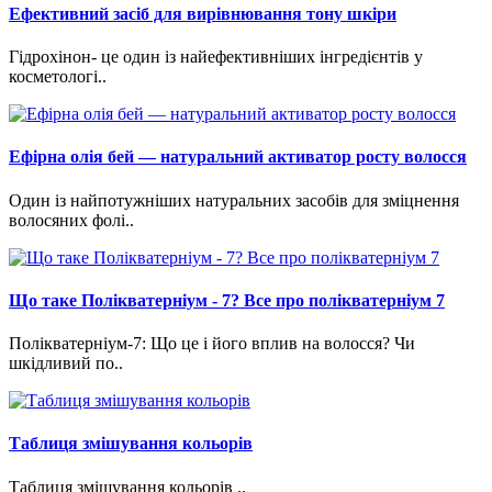
Ефективний засіб для вирівнювання тону шкіри
Гідрохінон- це один із найефективніших інгредієнтів у
косметологі..
Ефірна олія бей — натуральний активатор росту волосся
Один із найпотужніших натуральних засобів для зміцнення
волосяних фолі..
Що таке Полікватерніум - 7? Все про полікватерніум 7
Полікватерніум-7: Що це і його вплив на волосся? Чи
шкідливий по..
Таблиця змішування кольорів
Таблиця змішування кольорів ..