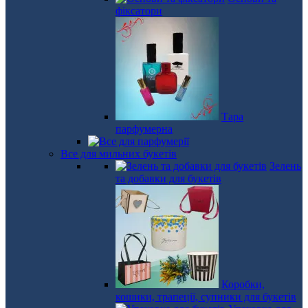
фіксатори
Тара
парфумерна
Все для мильних букетів
Зелень
та добавки для букетів
Коробки,
кошики, трапеції, супники для букетів