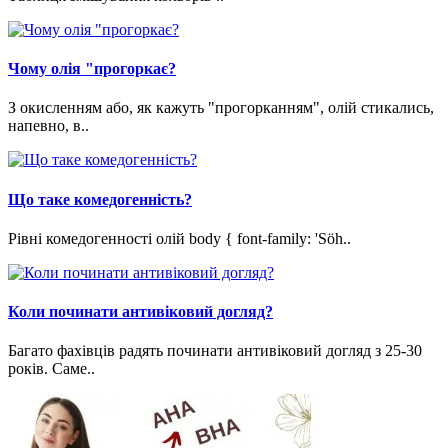
Чому олія "прогоркає?
З окисленням або, як кажуть "прогорканням", олій стикались,
напевно, в..
Що таке комедогенність?
Рівні комедогенності олій body { font-family: 'Söh..
Коли починати антивіковий догляд?
Багато фахівців радять починати антивіковий догляд з 25-30
років. Саме..