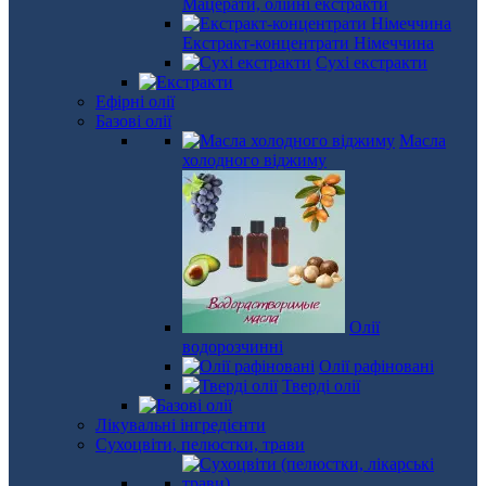
Мацерати, олійні екстракти
Екстракт-концентрати Німеччина
Сухі екстракти
Ефірні олії
Базові олії
Масла
холодного віджиму
Олії
водорозчинні
Олії рафіновані
Тверді олії
Лікувальні інгредієнти
Сухоцвіти, пелюстки, трави