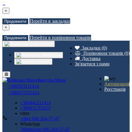
×
Перейти в закладки
Продовжити
×
Перейти в порівняння товарів
Продовжити
Українська
Закладки (0)
Порівняння товарів (0)
Українська
Доставка
Russian
Зв'язатися з нами
Авторизація
+380503211414
Реєстрація
+380673331414
+380442211414
+380931701637
viber
viber 066 264-57-47
WhatsApp
WhatsApp 066 264-57-47