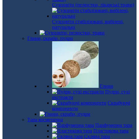
Сухоцвіти (пелюстки, лікарські трави)
Сухоцвіти стабілізовані, вибілені,
натуральні
Глини, скраби, пудри
Глини
Пудри, сухі
екстракти
Скрабуючі
компоненти
Тара косметична
Парфумерна тара
Пластикова тара
Скляна тара