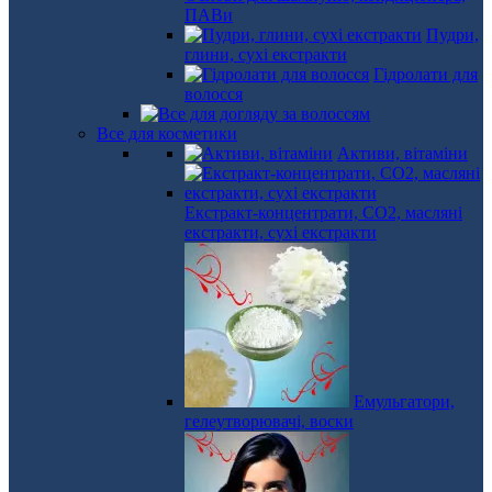
ПАВи
Пудри,
глини, сухі екстракти
Гідролати для
волосся
Все для косметики
Активи, вітаміни
Екстракт-концентрати, СО2, масляні
екстракти, сухі екстракти
Емульгатори,
гелеутворювачі, воски