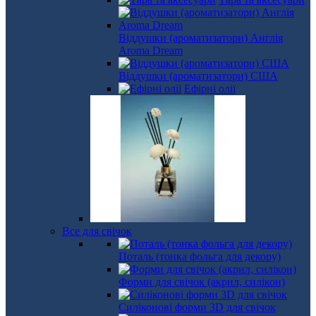
Віддушки (ароматизатори) Англія
Aroma Dream
Віддушки (ароматизатори) США
Ефірні олії
Все для свічок
Поталь (тонка фольга для декору)
Форми для свічок (акрил, силікон)
Силіконові форми 3D для свічок