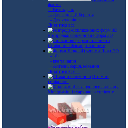
форми
- Великдень
- Для жінок, 8 Березня
- Для чоловіків
Дивитися все →
Розпродаж силіконових форм 3D
Силіконові форми, планшети
Форми Люкс 3D
- 18+
- їжа та напої
- Ангели, серця, кохання
Дивитися все →
Штампи
силіконові
Молди-міні із харчового силікону