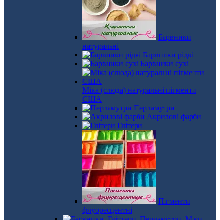
Барвники
натуральні
Барвники рідкі
Барвники сухі
Міка (слюда) натуральні пігменти
США
Перламутри
Акрилові фарби
Глітери
Пігменти
флуоресцентні