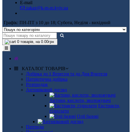
E-mail
zakaz@k-m-m.kyiv.ua
Графік: ПН-ПТ з 10 до 18; Субота, Неділя - вихідний
0
товарів, на 0.00грн
КАТАЛОГ ТОВАРІВ
Добірка до 1 Вересня та до Дня Вчителя
Патріотична добірка
Розпродаж
Антивіковий догляд
Активи, кислоти, зволожувачі
Екстракти,
гідролати
Олії базові
Пептиди