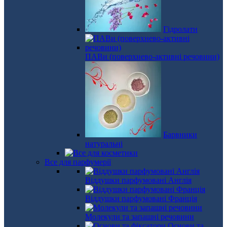
Гідролати
ПАВи (поверхнево-активні речовини)
Барвники
натуральні
Все для парфумерії
Віддушки парфумовані Англія
Віддушки парфумовані Франція
Молекули та запашні речовини
Основи та