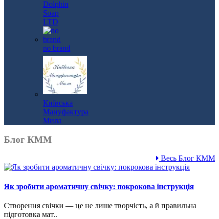
Dolphin
Soap
LTD
no brand
Київська
Мануфактура
Мила
Блог КММ
Весь Блог КММ
Як зробити ароматичну свічку: покрокова інструкція
Створення свічки — це не лише творчість, а й правильна
підготовка мат..