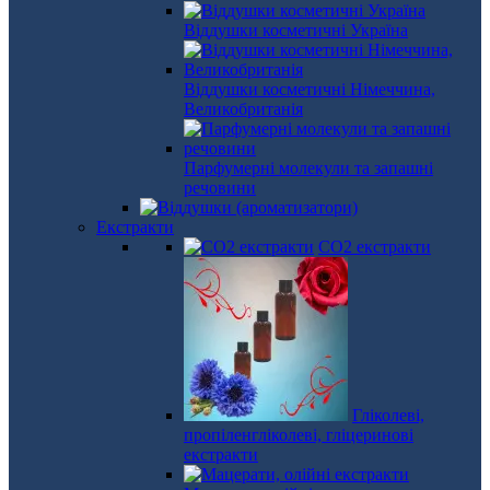
Віддушки косметичні Україна
Віддушки косметичні Німеччина,
Великобританія
Парфумерні молекули та запашні
речовини
Екстракти
СО2 екстракти
Гліколеві,
пропіленгліколеві, гліцеринові
екстракти