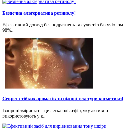
Безпечна альтернатива ретинолу!
Ефективний догляд без подразнень та сухості з бакучіолом
98%..
Cекрет стійких ароматів та ніжної текстури косметики!
Ізопропілміристат – це легка олія-ефір, яку активно
використовують у к..