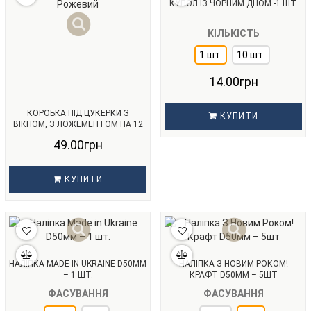
КУПОЛ ІЗ ЧОРНИМ ДНОМ -1 ШТ.
КІЛЬКІСТЬ
1 шт.
10 шт.
14.00грн
КОРОБКА ПІД ЦУКЕРКИ З
КУПИТИ
ВІКНОМ, З ЛОЖЕМЕНТОМ НА 12
ОСЕРЕДКІВ 200Х156Х30ММ -
49.00грн
РОЖЕВИЙ
КУПИТИ
НАЛІПКА MADE IN UKRAINE D50ММ
НАЛІПКА З НОВИМ РОКОМ!
– 1 ШТ.
КРАФТ D50ММ – 5ШТ
ФАСУВАННЯ
ФАСУВАННЯ