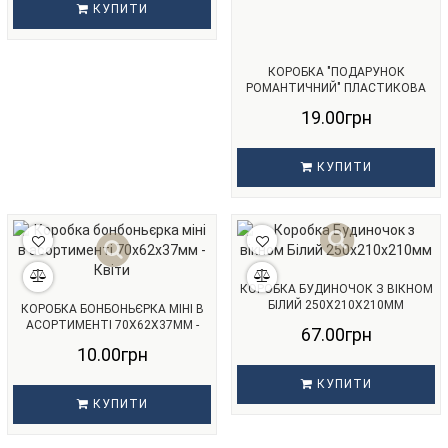
КУПИТИ
КОРОБКА "ПОДАРУНОК
РОМАНТИЧНИЙ" ПЛАСТИКОВА
САМОЗБІРНА - 75ММ Х 50ММ Х
19.00грн
50ММ
КУПИТИ
КОРОБКА БУДИНОЧОК З ВІКНОМ
БІЛИЙ 250Х210Х210ММ
КОРОБКА БОНБОНЬЄРКА МІНІ В
АСОРТИМЕНТІ 70Х62Х37ММ -
67.00грн
КВІТИ
10.00грн
КУПИТИ
КУПИТИ