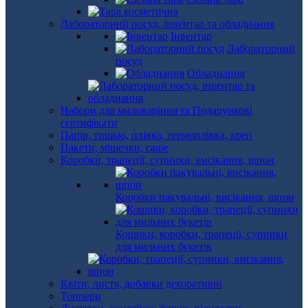
Лабораторний посуд, інвентар та обладнання
Інвентар
Лабораторний
посуд
Обладнання
Набори для миловаріння та Подарункові
сертифікати
Папір, тишью, плівка, термоплівка, креп
Пакети, мішечки, саше
Коробки, трапеції, супники, висікання, шпон
Коробки пакувальні, висікання, шпон
Кошики, коробки, трапеції, супники
для мильних букетів
Квіти, листя, добавки декоративні
Топпери