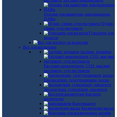
екстракти, екстракт-концентрати
Основи для шампуню, кондиціонера,
ПАВи
Пудри,
глини, сухі екстракти
Гідролати для
волосся
Все для косметики
Активи, вітаміни
Екстракт-концентрати, СО2, масляні
екстракти, сухі екстракти
Емульгатори, гелеутворювачі, воски
Зволожувачі, гідролізати, емоленти
Кислоти
косметичні
Консерванти
Косметичні маски