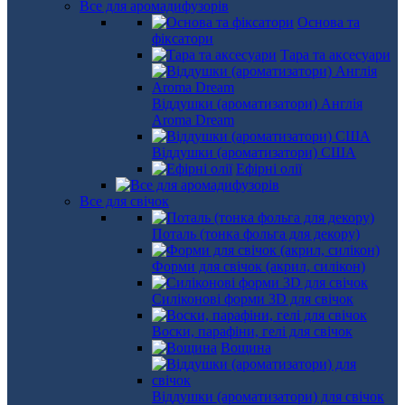
Все для аромадифузорів
Основа та
фіксатори
Тара та аксесуари
Віддушки (ароматизатори) Англія
Aroma Dream
Віддушки (ароматизатори) США
Ефірні олії
Все для свічок
Поталь (тонка фольга для декору)
Форми для свічок (акрил, силікон)
Силіконові форми 3D для свічок
Воски, парафіни, гелі для свічок
Вощина
Віддушки (ароматизатори) для свічок