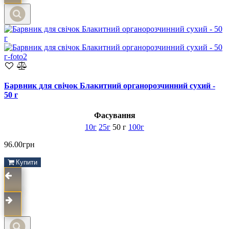
Барвник для свічок Блакитний органорозчинний сухий -
50 г
Фасування
10г
25г
50 г
100г
96.00грн
Купити