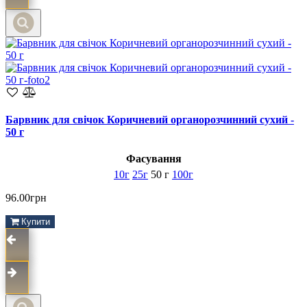
Барвник для свічок Коричневий органорозчинний сухий -
50 г
Фасування
10г
25г
50 г
100г
96.00грн
Купити