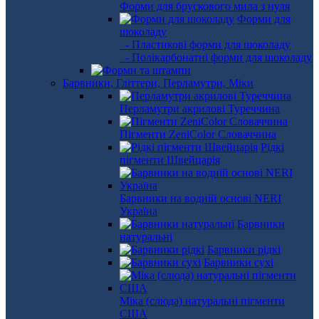
Форми для брускового мила з нуля
Форми для
шоколаду
- Пластикові форми для шоколаду
- Полікарбонатні форми для шоколаду
Барвники, Гліттери, Перламутри, Міки
Перламутри акрилові Туреччина
Пігменти ZeniColor Словаччина
Рідкі
пігменти Швейцарія
Барвники на водній основі NERI
Україна
Барвники
натуральні
Барвники рідкі
Барвники сухі
Міка (слюда) натуральні пігменти
США