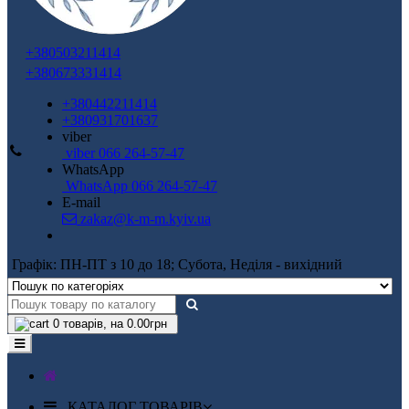
+380503211414
+380673331414
+380442211414
+380931701637
viber
viber 066 264-57-47
WhatsApp
WhatsApp 066 264-57-47
E-mail
zakaz@k-m-m.kyiv.ua
Графік: ПН-ПТ з 10 до 18; Субота, Неділя - вихідний
0
товарів, на 0.00грн
КАТАЛОГ ТОВАРІВ