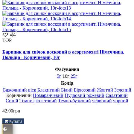
TOP
Барвник для свічок восковий в асортименті Німеччина,
Польща - Коричневий, 10г
Фасування
5г
10г
25г
Колір
Бджолиний віск
Блакитний
Білий
Бірюзовий
Жовтий
Зелений
Коричневий
Помаранчевий
Пудровий рожевий
Салатовий
Синій
Темно фіолетовий
Темно-бузковий
червоний
чорний
42.00грн
Купити