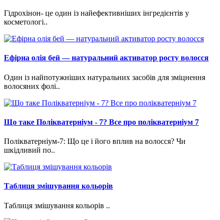
Гідрохінон- це один із найефективніших інгредієнтів у
косметологі..
Ефірна олія бей — натуральний активатор росту волосся
Один із найпотужніших натуральних засобів для зміцнення
волосяних фолі..
Що таке Полікватерніум - 7? Все про полікватерніум 7
Полікватерніум-7: Що це і його вплив на волосся? Чи
шкідливий по..
Таблиця змішування кольорів
Таблиця змішування кольорів ..