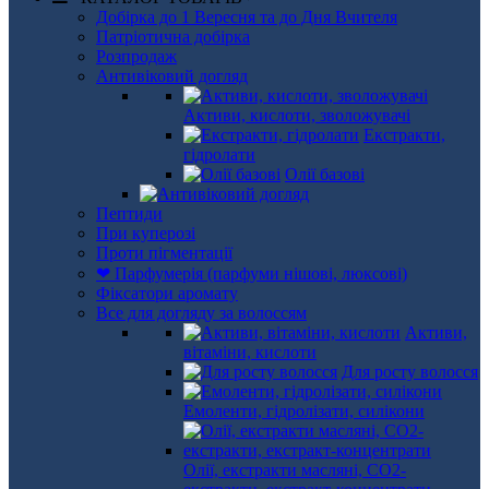
Добірка до 1 Вересня та до Дня Вчителя
Патріотична добірка
Розпродаж
Антивіковий догляд
Активи, кислоти, зволожувачі
Екстракти,
гідролати
Олії базові
Пептиди
При куперозі
Проти пігментації
❤ Парфумерія (парфуми нішові, люксові)
Фіксатори аромату
Все для догляду за волоссям
Активи,
вітаміни, кислоти
Для росту волосся
Емоленти, гідролізати, силікони
Олії, екстракти масляні, СО2-