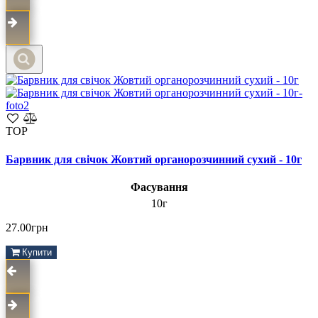
TOP
Барвник для свічок Жовтий органорозчинний сухий - 10г
Фасування
10г
27.00грн
Купити