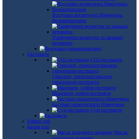
Віддушки косметичні Німеччина,
Великобританія
Парфумерні молекули та запашні
речовини
Екстракти
СО2 екстракти
Гліколеві, пропіленгліколеві,
гліцеринові екстракти
Мацерати, олійні екстракти
Екстракт-концентрати Німеччина
Сухі екстракти
Ефірні олії
Базові олії
Масла
холодного віджиму