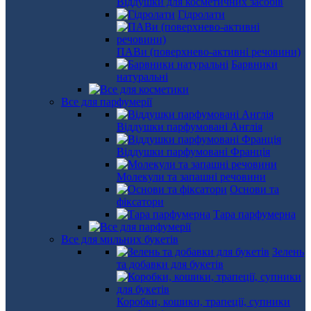
Віддушки для косметичних засобів
Гідролати
ПАВи (поверхнево-активні речовини)
Барвники
натуральні
Все для парфумерії
Віддушки парфумовані Англія
Віддушки парфумовані Франція
Молекули та запашні речовини
Основи та
фіксатори
Тара парфумерна
Все для мильних букетів
Зелень
та добавки для букетів
Коробки, кошики, трапеції, супники