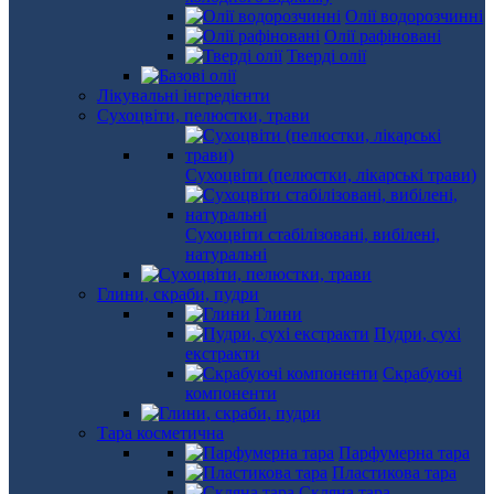
Олії водорозчинні
Олії рафіновані
Тверді олії
Лікувальні інгредієнти
Сухоцвіти, пелюстки, трави
Сухоцвіти (пелюстки, лікарські трави)
Сухоцвіти стабілізовані, вибілені,
натуральні
Глини, скраби, пудри
Глини
Пудри, сухі
екстракти
Скрабуючі
компоненти
Тара косметична
Парфумерна тара
Пластикова тара
Скляна тара