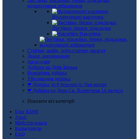
Листівки, наклейки, бирки, підкладки,
водорозчинні зображення
Водорозчинні картинки
Листівки, бирки, підкладки
Наклейки
Стрічки, рафія, тейп-стрічки, шпагат
Декор, наповнювачі
Аксесуари
Добірка на День Батька
Новорічна добірка
☦Великодня добірка
❤ Добірка до 8 березня та Дня матері
❤ Добірка на День Св. Валентина 14 лютого
Показати всі категорії
Блог КММ
Акції
Майстер-класи
Калькулятор
FAQ