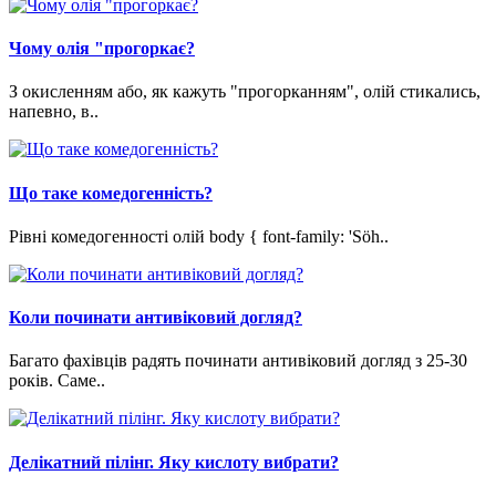
Чому олія "прогоркає?
З окисленням або, як кажуть "прогорканням", олій стикались,
напевно, в..
Що таке комедогенність?
Рівні комедогенності олій body { font-family: 'Söh..
Коли починати антивіковий догляд?
Багато фахівців радять починати антивіковий догляд з 25-30
років. Саме..
Делікатний пілінг. Яку кислоту вибрати?