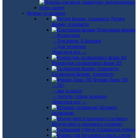
Форми та штампи
Дитячі
форми, планшети
Пластикові форми
- Великдень
- Для жінок, 8 Березня
- Для чоловіків
Дивитися все →
Розпродаж силіконових форм 3D
Силіконові форми, планшети
Форми Люкс 3D
- 18+
- їжа та напої
- Ангели, серця, кохання
Дивитися все →
Штампи
силіконові
Молди-міні із харчового силікону
Силіконові тубуси