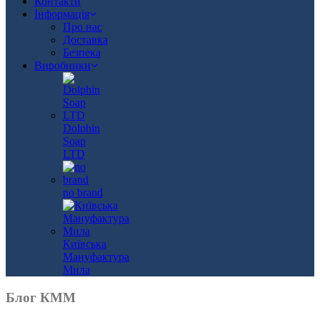
Контакти
Інформація
Про нас
Доставка
Безпека
Виробники
Dolphin
Soap
LTD
no brand
Київська
Мануфактура
Мила
Блог КММ