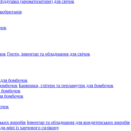
Віддушки (ароматизатори) для свічок
кобританія
чок
Гноти, інвентар та обладнання для свічок
 для бомбочок
Барвники, глітери та перламутри для бомбочок
 бомбочок
для бомбочок
очок
Інвентар та обладнання для кондитерських виробів
и-міні із харчового силікону