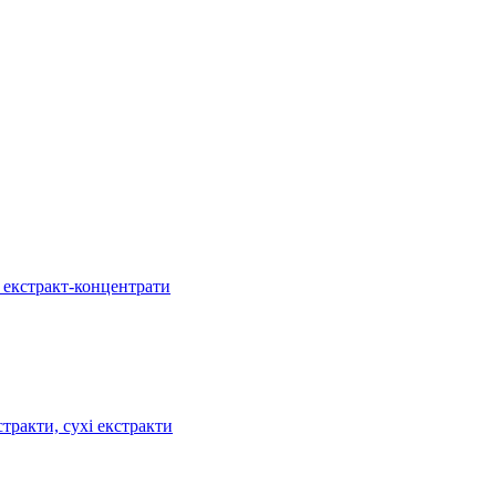
, екстракт-концентрати
тракти, сухі екстракти