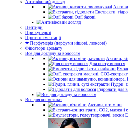
Антивіковий догляд
Активи,
Екстракти, гідр
Олії базові
Пептиди
При куперозі
Проти пігментації
❤ Парфумерія (парфуми нішові, люксові)
Фіксатори аромату
Все для догляду за волоссям
Активи, ві
Для росту волосся
Емоле
Пудри, г
Гідролати для 
Все для косметики
Активи, вітаміни
Е