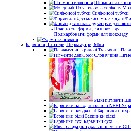
Штампи силіконо
Молд
Силіконові тубуси
Фо
Форми для шоко
- Пластикові форми для шоколаду
- Полікарбонатні форми для шоколаду
Барвники, Гліттери, Перламутри, Міки
Перл
Пігме
Рідкі пігменти Ш
Барвники натура
Барвники рідкі
Барвники сухі