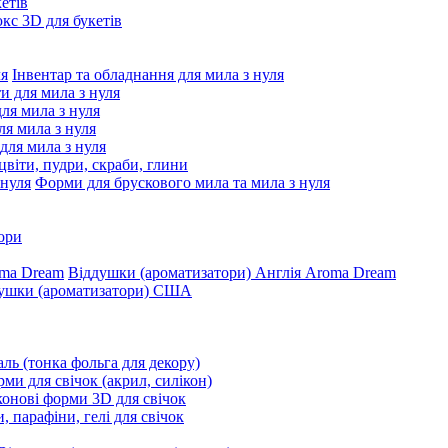
етів
с 3D для букетів
Інвентар та обладнання для мила з нуля
ти для мила з нуля
для мила з нуля
я мила з нуля
 для мила з нуля
цвіти, пудри, скраби, глини
Форми для брускового мила та мила з нуля
ори
Віддушки (ароматизатори) Англія Aroma Dream
ушки (ароматизатори) США
ль (тонка фольга для декору)
ми для свічок (акрил, силікон)
конові форми 3D для свічок
, парафіни, гелі для свічок