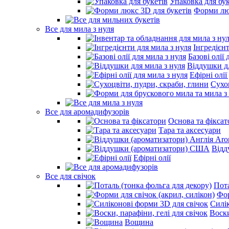
Упаковка для бук
Форми люк
Все для мила з нуля
Інгредієн
Базові олії 
Віддушки дл
Ефірні олії
Сухо
Все для аромадифузорів
Основа та фіксат
Тара та аксесуари
Відд
Ефірні олії
Все для свічок
Пота
Фор
Силі
Воски
Вощина