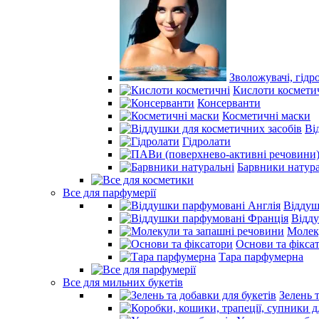
Зволожувачі, гідр
Кислоти космети
Консерванти
Косметичні маски
Ві
Гідролати
Барвники натура
Все для парфумерії
Віддуш
Відд
Молек
Основи та фікса
Тара парфумерна
Все для мильних букетів
Зелень 