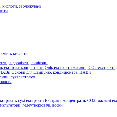
 кислоти, зволожувачі
олати
таміни, кислоти
нти, гідролізати, силікони
Олії, екстракти масляні, СО2-екстракти
Основи для шампуню, кондиціонера, ПАВи
лини, сухі екстракти
волосся
Екстракт-концентрати, СО2, масляні екс
мульгатори, гелеутворювачі, воски