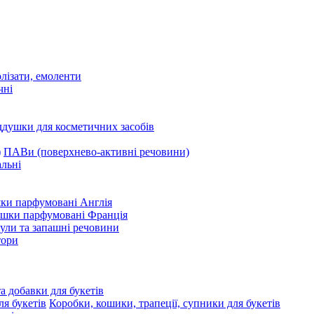
олізати, емоленти
чні
ддушки для косметичних засобів
ПАВи (поверхнево-активні речовини)
льні
ки парфумовані Англія
ушки парфумовані Франція
ули та запашні речовини
тори
та добавки для букетів
Коробки, кошики, трапеції, супники для букетів