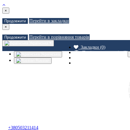
×
Перейти в закладки
Продовжити
×
Перейти в порівняння товарів
Продовжити
Українська
Закладки (0)
Порівняння товарів (0)
Українська
Доставка
Russian
Зв'язатися з нами
+380503211414