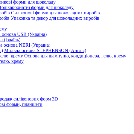
тикові форми для шоколаду
Полікарбонатні форми для шоколаду
Силіконові форми для шоколадних виробів
Упаковка та декор для шоколадних виробів
рему
 основа USB (Україна)
 (Ізраїль)
 основа NERI (Україна)
Мильна основа STEPHENSON (Англія)
Основа для шампуню, кондиціонера, гелю, крему
родаж силіконових форм 3D
ові форми, планшети