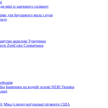
ві
и-міні із харчового силікону
рми для брускового мила з нуля
ладу
амутри акрилові Туреччина
нти ZeniColor Словаччина
вейцарія
Барвники на водній основі NERI Україна
льні
Міка (слюда) натуральні пігменти США