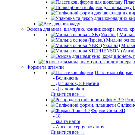
Плас
Основа для мила, шампуню, кондиціонера, гелю, к
Мильна
Мильна основа
Мильна
Форми та штампи
Пластикові форми
- Великдень
- Для жінок, 8 Березня
- Для чоловіків
Дивитися все →
Розп
Силікон
Форми Люкс 3D
- 18+
- їжа та напої
- Ангели, серця, кохання
Дивитися все →