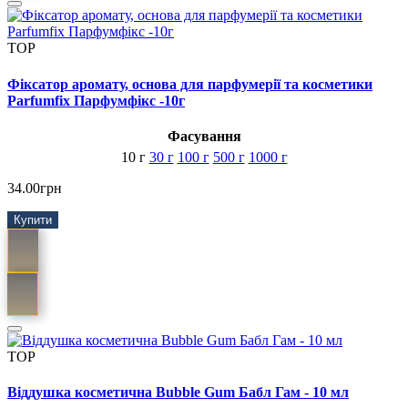
TOP
Фіксатор аромату, основа для парфумерії та косметики
Parfumfix Парфумфікс -10г
Фасування
10 г
30 г
100 г
500 г
1000 г
34.00грн
Купити
TOP
Віддушка косметична Bubble Gum Бабл Гам - 10 мл