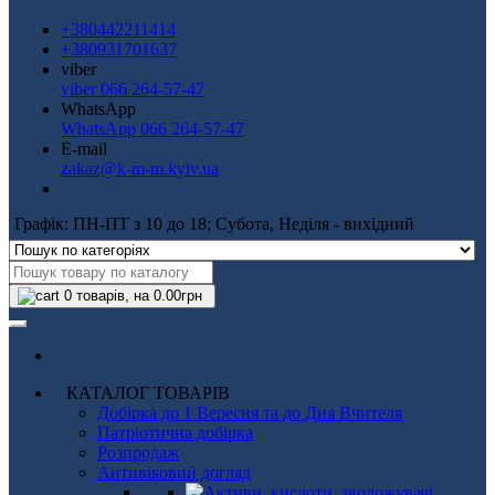
+380442211414
+380931701637
viber
viber 066 264-57-47
WhatsApp
WhatsApp 066 264-57-47
E-mail
zakaz@k-m-m.kyiv.ua
Графік: ПН-ПТ з 10 до 18; Субота, Неділя - вихідний
0
товарів, на 0.00грн
КАТАЛОГ ТОВАРІВ
Добірка до 1 Вересня та до Дня Вчителя
Патріотична добірка
Розпродаж
Антивіковий догляд