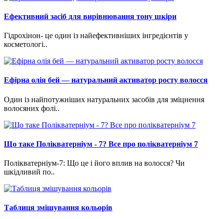
Ефективний засіб для вирівнювання тону шкіри
Гідрохінон- це один із найефективніших інгредієнтів у
косметологі..
Ефірна олія бей — натуральний активатор росту волосся
Один із найпотужніших натуральних засобів для зміцнення
волосяних фолі..
Що таке Полікватерніум - 7? Все про полікватерніум 7
Полікватерніум-7: Що це і його вплив на волосся? Чи
шкідливий по..
Таблиця змішування кольорів