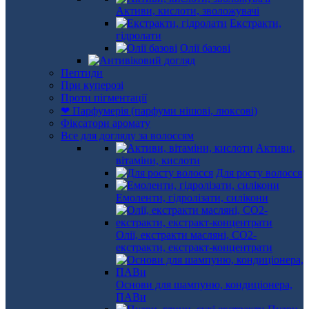
Активи, кислоти, зволожувачі
Екстракти,
гідролати
Олії базові
Пептиди
При куперозі
Проти пігментації
❤ Парфумерія (парфуми нішові, люксові)
Фіксатори аромату
Все для догляду за волоссям
Активи,
вітаміни, кислоти
Для росту волосся
Емоленти, гідролізати, силікони
Олії, екстракти масляні, СО2-
екстракти, екстракт-концентрати
Основи для шампуню, кондиціонера,
ПАВи