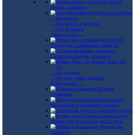
Дитячі
форми, планшети
Пластикові форми
- Великдень
- Для жінок, 8 Березня
- Для чоловіків
Дивитися все →
Розпродаж силіконових форм 3D
Силіконові форми, планшети
Форми Люкс 3D
- 18+
- їжа та напої
- Ангели, серця, кохання
Дивитися все →
Штампи
силіконові
Молди-міні із харчового силікону
Силіконові тубуси
Форми для брускового мила з нуля
Форми для
шоколаду