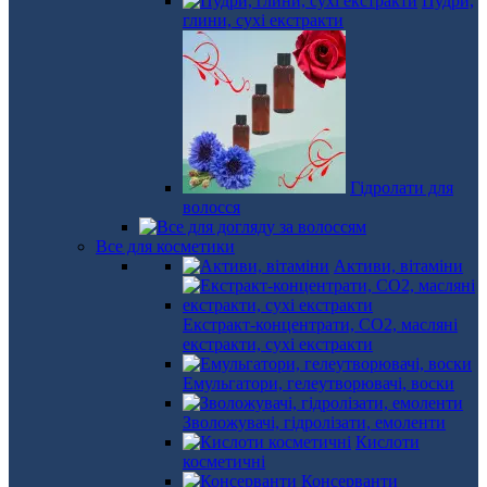
Пудри,
глини, сухі екстракти
Гідролати для
волосся
Все для косметики
Активи, вітаміни
Екстракт-концентрати, СО2, масляні
екстракти, сухі екстракти
Емульгатори, гелеутворювачі, воски
Зволожувачі, гідролізати, емоленти
Кислоти
косметичні
Консерванти