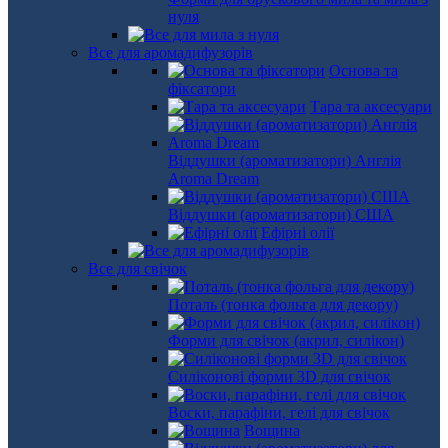
нуля
Все для аромадифузорів
Основа та
фіксатори
Тара та аксесуари
Віддушки (ароматизатори) Англія
Aroma Dream
Віддушки (ароматизатори) США
Ефірні олії
Все для свічок
Поталь (тонка фольга для декору)
Форми для свічок (акрил, силікон)
Силіконові форми 3D для свічок
Воски, парафіни, гелі для свічок
Вощина