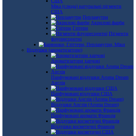
Міка (слюда) натуральні пігменти
США
Перламутри
Акрилові фарби
Глітери
Пігменти
флуоресцентні
Віддушки (ароматизатори)
Ароматизатори харчові
Парфумовані віддушки Aroma Dream
Англія
Парфумовані віддушки США
Віддушки Англія (Aroma Dream)
Парфумовані аромати Франція
Віддушки косметичні Франція