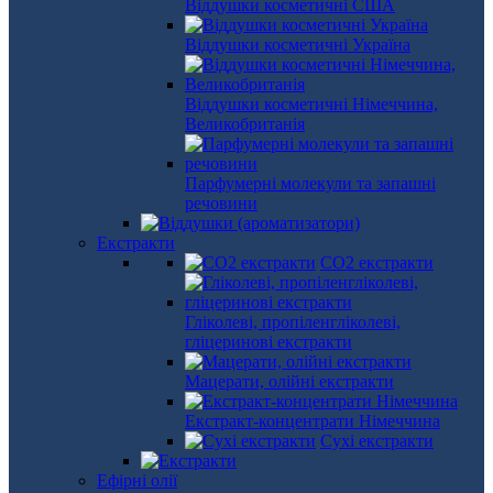
Віддушки косметичні США
Віддушки косметичні Україна
Віддушки косметичні Німеччина,
Великобританія
Парфумерні молекули та запашні
речовини
Екстракти
СО2 екстракти
Гліколеві, пропіленгліколеві,
гліцеринові екстракти
Мацерати, олійні екстракти
Екстракт-концентрати Німеччина
Сухі екстракти
Ефірні олії