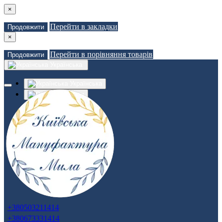
×
Перейти в закладки
Продовжити
×
Перейти в порівняння товарів
Продовжити
Українська
Українська
Russian
Закладки (0)
Порівняння товарів (0)
Доставка
Зв'язатися з нами
Авторизація
Реєстрація
+380503211414
+380673331414