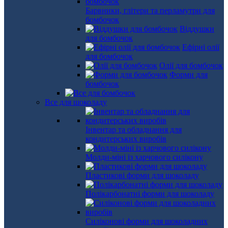
Барвники, глітери та перламутри для
бомбочок
Віддушки
для бомбочок
Ефірні олії
для бомбочок
Олії для бомбочок
Форми для
бомбочок
Все для шоколаду
Інвентар та обладнання для
кондитерських виробів
Молди-міні із харчового силікону
Пластикові форми для шоколаду
Полікарбонатні форми для шоколаду
Силіконові форми для шоколадних