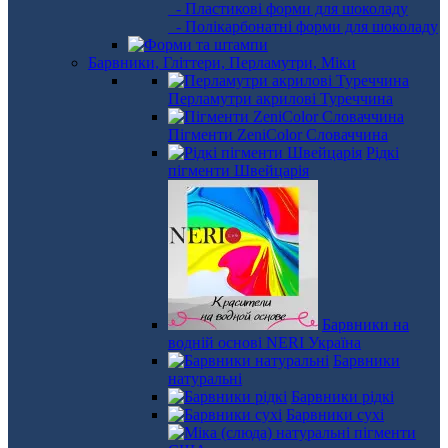
- Пластикові форми для шоколаду
- Полікарбонатні форми для шоколаду
Барвники, Гліттери, Перламутри, Міки
Перламутри акрилові Туреччина
Пігменти ZeniColor Словаччина
Рідкі
пігменти Швейцарія
Барвники на
водній основі NERI Україна
Барвники
натуральні
Барвники рідкі
Барвники сухі