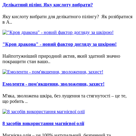
Делікатний пілінг. Яку кислоту вибрати?
Яку кислоту вибрати для делікатного пілінгу? Як розібратися
в A..
"Кров дракона" - новий фактор догляду за шкірою!
Найпотужніший природний актив, який здатний значно
покращити стан вашо..
Емоленти - пом'якшення, зволоження, захист!
М'яка, зволожена шкіра, без лущення та стягнутості – це те,
що робить ..
8 засобів використання магнієвої олії
Магнієва олія – це 100% натуральний, безпечний та