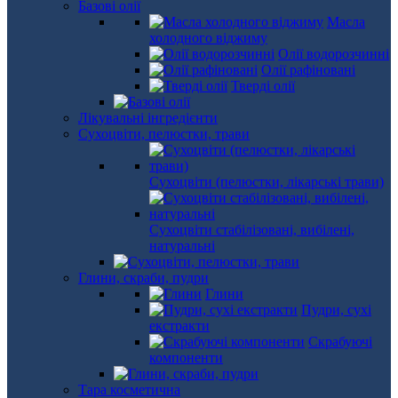
Базові олії
Масла
холодного віджиму
Олії водорозчинні
Олії рафіновані
Тверді олії
Лікувальні інгредієнти
Сухоцвіти, пелюстки, трави
Сухоцвіти (пелюстки, лікарські трави)
Сухоцвіти стабілізовані, вибілені,
натуральні
Глини, скраби, пудри
Глини
Пудри, сухі
екстракти
Скрабуючі
компоненти
Тара косметична