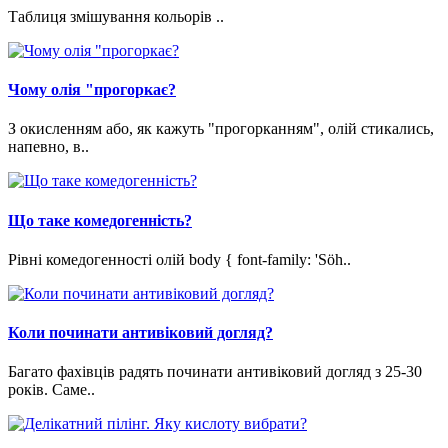
Таблиця змішування кольорів ..
Чому олія "прогоркає?
З окисленням або, як кажуть "прогорканням", олій стикались,
напевно, в..
Що таке комедогенність?
Рівні комедогенності олій body { font-family: 'Söh..
Коли починати антивіковий догляд?
Багато фахівців радять починати антивіковий догляд з 25-30
років. Саме..