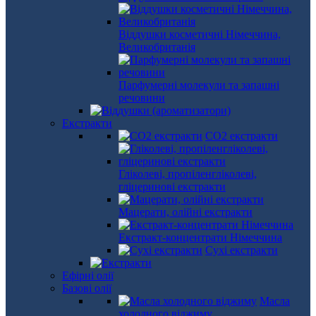
Віддушки косметичні Німеччина,
Великобританія
Парфумерні молекули та запашні
речовини
Екстракти
СО2 екстракти
Гліколеві, пропіленгліколеві,
гліцеринові екстракти
Мацерати, олійні екстракти
Екстракт-концентрати Німеччина
Сухі екстракти
Ефірні олії
Базові олії
Масла
холодного віджиму