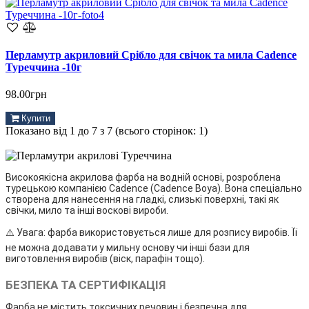
Перламутр акриловий Срібло для свічок та мила Cadence
Туреччина -10г
98.00грн
Купити
Показано від 1 до 7 з 7 (всього сторінок: 1)
Високоякісна акрилова фарба на водній основі, розроблена
турецькою компанією
Cadence (Cadence Boya)
. Вона спеціально
створена для нанесення на гладкі, слизькі поверхні, такі як
свічки, мило та інші воскові вироби.
⚠️
Увага:
фарба використовується лише для розпису виробів. Її
не можна додавати у мильну основу чи інші бази для
виготовлення виробів (віск, парафін тощо).
БЕЗПЕКА ТА СЕРТИФІКАЦІЯ
Фарба не містить токсичних речовин і безпечна для