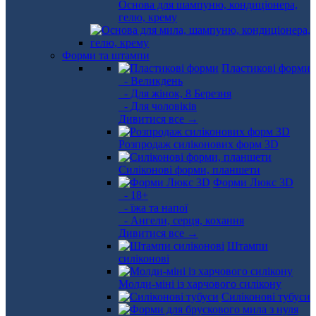
Основа для шампуню, кондиціонера,
гелю, крему
Форми та штампи
Пластикові форми
- Великдень
- Для жінок, 8 Березня
- Для чоловіків
Дивитися все →
Розпродаж силіконових форм 3D
Силіконові форми, планшети
Форми Люкс 3D
- 18+
- їжа та напої
- Ангели, серця, кохання
Дивитися все →
Штампи
силіконові
Молди-міні із харчового силікону
Силіконові тубуси