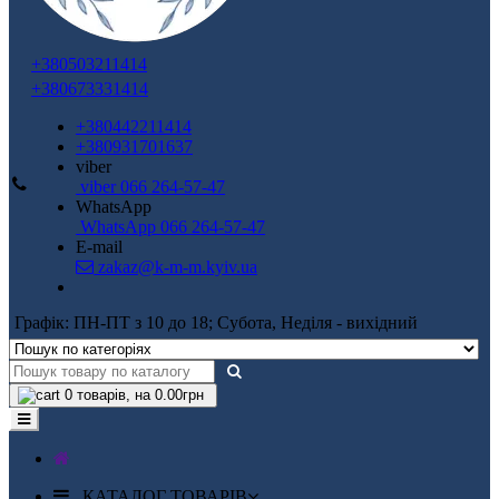
+380503211414
+380673331414
+380442211414
+380931701637
viber
viber 066 264-57-47
WhatsApp
WhatsApp 066 264-57-47
E-mail
zakaz@k-m-m.kyiv.ua
Графік: ПН-ПТ з 10 до 18; Субота, Неділя - вихідний
0
товарів, на 0.00грн
КАТАЛОГ ТОВАРІВ