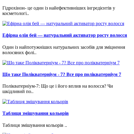
Гідрохінон- це один із найефективніших інгредієнтів у
косметологі..
Ефірна олія бей — натуральний активатор росту волосся
Один із найпотужніших натуральних засобів для зміцнення
волосяних фолі..
Що таке Полікватерніум - 7? Все про полікватерніум 7
Полікватерніум-7: Що це і його вплив на волосся? Чи
шкідливий по..
Таблиця змішування кольорів
Таблиця змішування кольорів ..