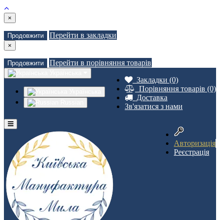
×
Перейти в закладки
Продовжити
×
Перейти в порівняння товарів
Продовжити
Українська
Закладки (0)
Порівняння товарів (0)
Українська
Доставка
Russian
Зв'язатися з нами
Авторизація
Реєстрація