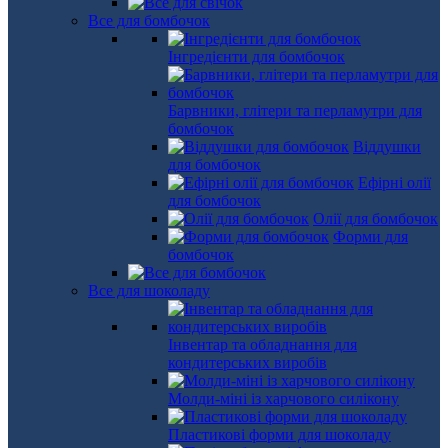
Все для бомбочок
Інгредієнти для бомбочок
Барвники, глітери та перламутри для
бомбочок
Віддушки
для бомбочок
Ефірні олії
для бомбочок
Олії для бомбочок
Форми для
бомбочок
Все для шоколаду
Інвентар та обладнання для
кондитерських виробів
Молди-міні із харчового силікону
Пластикові форми для шоколаду