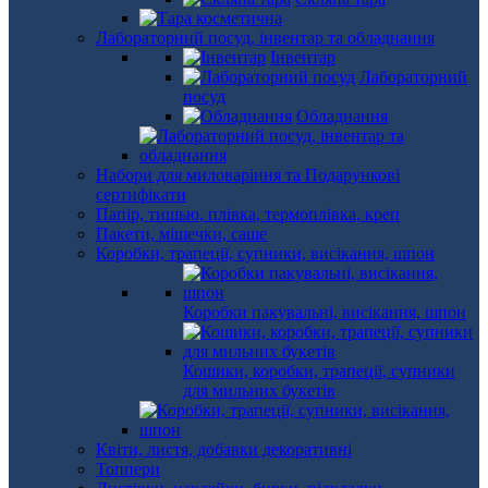
Лабораторний посуд, інвентар та обладнання
Інвентар
Лабораторний
посуд
Обладнання
Набори для миловаріння та Подарункові
сертифікати
Папір, тишью, плівка, термоплівка, креп
Пакети, мішечки, саше
Коробки, трапеції, супники, висікання, шпон
Коробки пакувальні, висікання, шпон
Кошики, коробки, трапеції, супники
для мильних букетів
Квіти, листя, добавки декоративні
Топпери