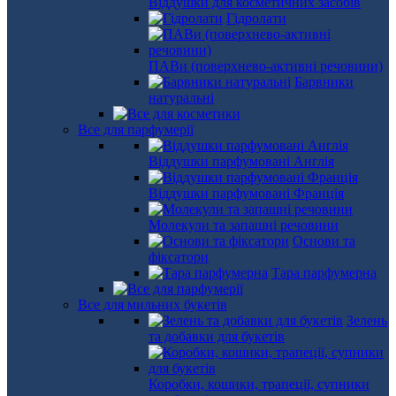
Віддушки для косметичних засобів
Гідролати
ПАВи (поверхнево-активні речовини)
Барвники
натуральні
Все для парфумерії
Віддушки парфумовані Англія
Віддушки парфумовані Франція
Молекули та запашні речовини
Основи та
фіксатори
Тара парфумерна
Все для мильних букетів
Зелень
та добавки для букетів
Коробки, кошики, трапеції, супники