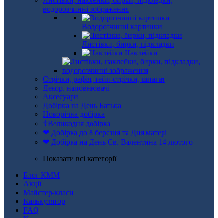
Листівки, наклейки, бирки, підкладки,
водорозчинні зображення
Водорозчинні картинки
Листівки, бирки, підкладки
Наклейки
Стрічки, рафія, тейп-стрічки, шпагат
Декор, наповнювачі
Аксесуари
Добірка на День Батька
Новорічна добірка
☦Великодня добірка
❤ Добірка до 8 березня та Дня матері
❤ Добірка на День Св. Валентина 14 лютого
Показати всі категорії
Блог КММ
Акції
Майстер-класи
Калькулятор
FAQ