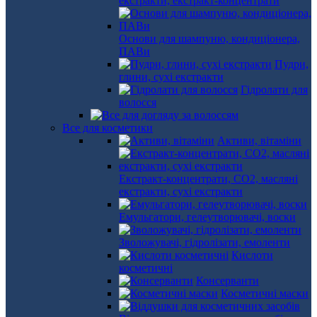
екстракти, екстракт-концентрати
Основи для шампуню, кондиціонера,
ПАВи
Пудри,
глини, сухі екстракти
Гідролати для
волосся
Все для косметики
Активи, вітаміни
Екстракт-концентрати, СО2, масляні
екстракти, сухі екстракти
Емульгатори, гелеутворювачі, воски
Зволожувачі, гідролізати, емоленти
Кислоти
косметичні
Консерванти
Косметичні маски