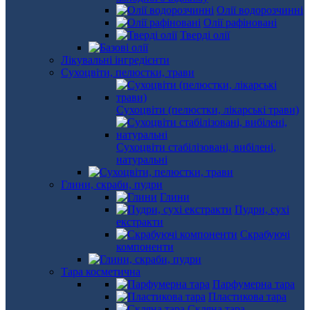
Олії водорозчинні
Олії рафіновані
Тверді олії
Лікувальні інгредієнти
Сухоцвіти, пелюстки, трави
Сухоцвіти (пелюстки, лікарські трави)
Сухоцвіти стабілізовані, вибілені,
натуральні
Глини, скраби, пудри
Глини
Пудри, сухі
екстракти
Скрабуючі
компоненти
Тара косметична
Парфумерна тара
Пластикова тара
Скляна тара