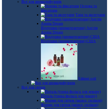
Все для аромадифузорів
Основа та
фіксатори
Тара та аксесуари
Віддушки (ароматизатори) Англія
Aroma Dream
Віддушки (ароматизатори) США
Ефірні олії
Все для свічок
Поталь (тонка фольга для декору)
Форми для свічок (акрил, силікон)