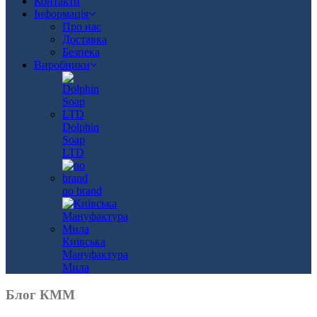
Контакти
Інформація
Про нас
Доставка
Безпека
Виробники
Dolphin
Soap
LTD
no brand
Київська
Мануфактура
Мила
Блог КММ