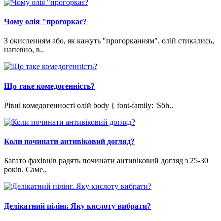
Чому олія "прогоркає?
З окисленням або, як кажуть "прогорканням", олій стикались,
напевно, в..
Що таке комедогенність?
Рівні комедогенності олій body { font-family: 'Söh..
Коли починати антивіковий догляд?
Багато фахівців радять починати антивіковий догляд з 25-30
років. Саме..
Делікатний пілінг. Яку кислоту вибрати?