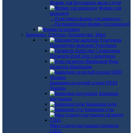
Форми для брускового мила з нуля
Форми для
шоколаду
- Пластикові форми для шоколаду
- Полікарбонатні форми для шоколаду
Барвники, Гліттери, Перламутри, Міки
Перламутри акрилові Туреччина
Пігменти ZeniColor Словаччина
Рідкі
пігменти Швейцарія
Барвники на водній основі NERI
Україна
Барвники
натуральні
Барвники рідкі
Барвники сухі
Міка (слюда) натуральні пігменти
США