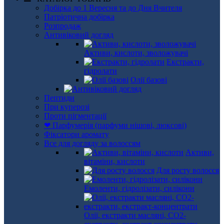
Добірка до 1 Вересня та до Дня Вчителя
Патріотична добірка
Розпродаж
Антивіковий догляд
Активи, кислоти, зволожувачі
Екстракти,
гідролати
Олії базові
Пептиди
При куперозі
Проти пігментації
❤ Парфумерія (парфуми нішові, люксові)
Фіксатори аромату
Все для догляду за волоссям
Активи,
вітаміни, кислоти
Для росту волосся
Емоленти, гідролізати, силікони
Олії, екстракти масляні, СО2-