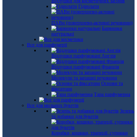
Віддушки для косметичних засобів
Гідролати
ПАВи (поверхнево-активні речовини)
Барвники
натуральні
Все для парфумерії
Віддушки парфумовані Англія
Віддушки парфумовані Франція
Молекули та запашні речовини
Основи та
фіксатори
Тара парфумерна
Все для мильних букетів
Зелень
та добавки для букетів
Коробки, кошики, трапеції, супники