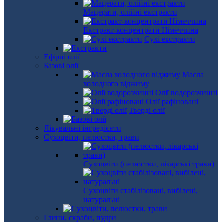
Мацерати, олійні екстракти
Екстракт-концентрати Німеччина
Сухі екстракти
Ефірні олії
Базові олії
Масла
холодного віджиму
Олії водорозчинні
Олії рафіновані
Тверді олії
Лікувальні інгредієнти
Сухоцвіти, пелюстки, трави
Сухоцвіти (пелюстки, лікарські трави)
Сухоцвіти стабілізовані, вибілені,
натуральні
Глини, скраби, пудри