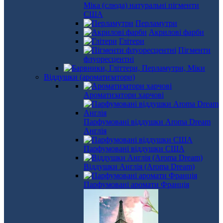
Міка (слюда) натуральні пігменти
США
Перламутри
Акрилові фарби
Глітери
Пігменти
флуоресцентні
Віддушки (ароматизатори)
Ароматизатори харчові
Парфумовані віддушки Aroma Dream
Англія
Парфумовані віддушки США
Віддушки Англія (Aroma Dream)
Парфумовані аромати Франція