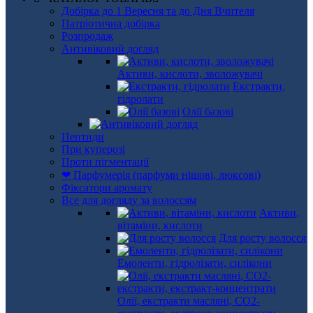
Добірка до 1 Вересня та до Дня Вчителя
Патріотична добірка
Розпродаж
Антивіковий догляд
Активи, кислоти, зволожувачі
Екстракти,
гідролати
Олії базові
Пептиди
При куперозі
Проти пігментації
❤ Парфумерія (парфуми нішові, люксові)
Фіксатори аромату
Все для догляду за волоссям
Активи,
вітаміни, кислоти
Для росту волосся
Емоленти, гідролізати, силікони
Олії, екстракти масляні, СО2-