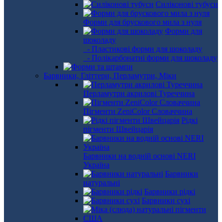
Силіконові тубуси
Форми для брускового мила з нуля
Форми для
шоколаду
- Пластикові форми для шоколаду
- Полікарбонатні форми для шоколаду
Барвники, Гліттери, Перламутри, Міки
Перламутри акрилові Туреччина
Пігменти ZeniColor Словаччина
Рідкі
пігменти Швейцарія
Барвники на водній основі NERI
Україна
Барвники
натуральні
Барвники рідкі
Барвники сухі