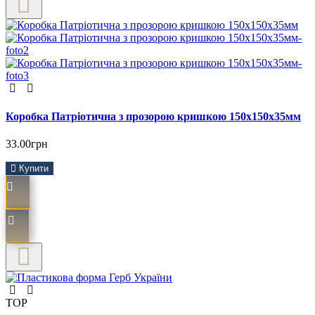
Коробка Патріотична з прозорою кришкою 150х150х35мм
33.00грн
Купити
TOP