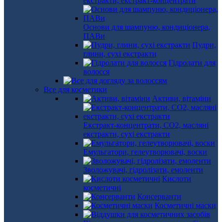
екстракти, екстракт-концентрати
Основи для шампуню, кондиціонера,
ПАВи
Пудри,
глини, сухі екстракти
Гідролати для
волосся
Все для косметики
Активи, вітаміни
Екстракт-концентрати, СО2, масляні
екстракти, сухі екстракти
Емульгатори, гелеутворювачі, воски
Зволожувачі, гідролізати, емоленти
Кислоти
косметичні
Консерванти
Косметичні маски