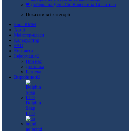
❤ Добірка на День Св. Валентина 14 лютого
Показати всі категорії
Блог КММ
Акції
Майстер-класи
Калькулятор
FAQ
Контакти
Інформація
Про нас
Доставка
Безпека
Виробники
Dolphin
Soap
LTD
no brand