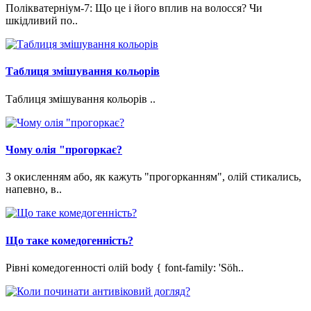
Полікватерніум-7: Що це і його вплив на волосся? Чи
шкідливий по..
Таблиця змішування кольорів
Таблиця змішування кольорів ..
Чому олія "прогоркає?
З окисленням або, як кажуть "прогорканням", олій стикались,
напевно, в..
Що таке комедогенність?
Рівні комедогенності олій body { font-family: 'Söh..