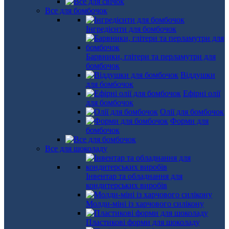
Все для бомбочок
Інгредієнти для бомбочок
Барвники, глітери та перламутри для
бомбочок
Віддушки
для бомбочок
Ефірні олії
для бомбочок
Олії для бомбочок
Форми для
бомбочок
Все для шоколаду
Інвентар та обладнання для
кондитерських виробів
Молди-міні із харчового силікону
Пластикові форми для шоколаду