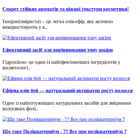
Cекрет стійких ароматів та ніжної текстури косметики!
Ізопропілміристат – це легка олія-ефір, яку активно
використовують у к..
Ефективний засіб для вирівнювання тону шкіри
Гідрохінон- це один із найефективніших інгредієнтів у
косметологі..
Ефірна олія бей — натуральний активатор росту волосся
Один із найпотужніших натуральних засобів для зміцнення
волосяних фолі..
Що таке Полікватерніум - 7? Все про полікватерніум 7