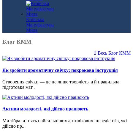
Київська
Мануфактура
Мила
Блог КММ
Весь Блог КММ
Як зробити ароматичну свічку: покрокова інструкція
Створення свічки — це не лише творчість, а й правильна
підготовка мат..
Активи молодості, які дійсно працюють
Ми зібрали п’ять найсильніших антивікових інгредієнтів, які
дійсно пр..