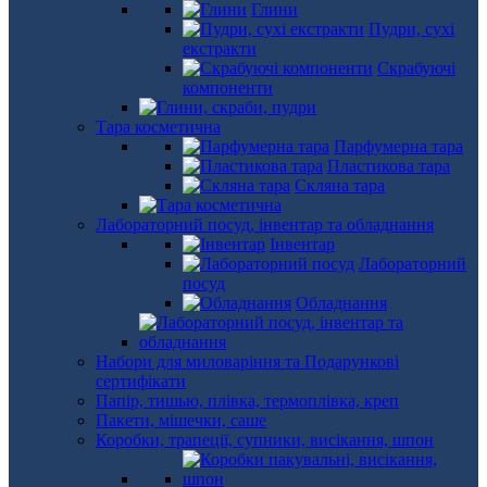
Глини
Пудри, сухі
екстракти
Скрабуючі
компоненти
Тара косметична
Парфумерна тара
Пластикова тара
Скляна тара
Лабораторний посуд, інвентар та обладнання
Інвентар
Лабораторний
посуд
Обладнання
Набори для миловаріння та Подарункові
сертифікати
Папір, тишью, плівка, термоплівка, креп
Пакети, мішечки, саше
Коробки, трапеції, супники, висікання, шпон