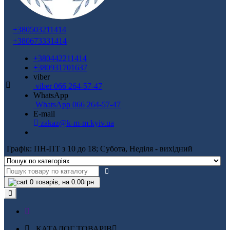
+380503211414
+380673331414
+380442211414
+380931701637
viber
viber 066 264-57-47
WhatsApp
WhatsApp 066 264-57-47
E-mail
zakaz@k-m-m.kyiv.ua
Графік: ПН-ПТ з 10 до 18; Субота, Неділя - вихідний
0
товарів, на 0.00грн
КАТАЛОГ ТОВАРІВ