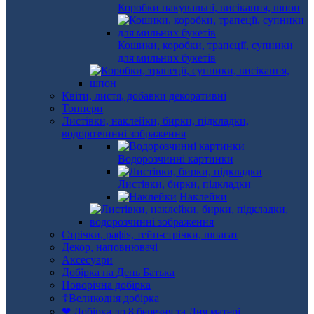
Коробки пакувальні, висікання, шпон
Кошики, коробки, трапеції, супники
для мильних букетів
Квіти, листя, добавки декоративні
Топпери
Листівки, наклейки, бирки, підкладки,
водорозчинні зображення
Водорозчинні картинки
Листівки, бирки, підкладки
Наклейки
Стрічки, рафія, тейп-стрічки, шпагат
Декор, наповнювачі
Аксесуари
Добірка на День Батька
Новорічна добірка
☦Великодня добірка
❤ Добірка до 8 березня та Дня матері