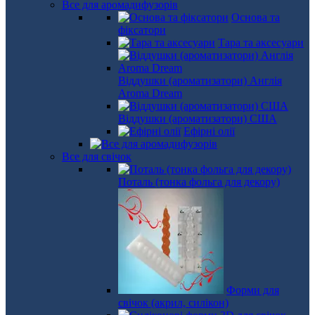
Все для аромадифузорів
Основа та
фіксатори
Тара та аксесуари
Віддушки (ароматизатори) Англія
Aroma Dream
Віддушки (ароматизатори) США
Ефірні олії
Все для свічок
Поталь (тонка фольга для декору)
Форми для
свічок (акрил, силікон)