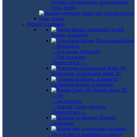
Основа для шампуню, кондиціонера,
гелю, крему
Форми та штампи
Дитячі
форми, планшети
Пластикові форми
- Великдень
- Для жінок, 8 Березня
- Для чоловіків
Дивитися все →
Розпродаж силіконових форм 3D
Силіконові форми, планшети
Форми Люкс 3D
- 18+
- їжа та напої
- Ангели, серця, кохання
Дивитися все →
Штампи
силіконові
Молди-міні із харчового силікону