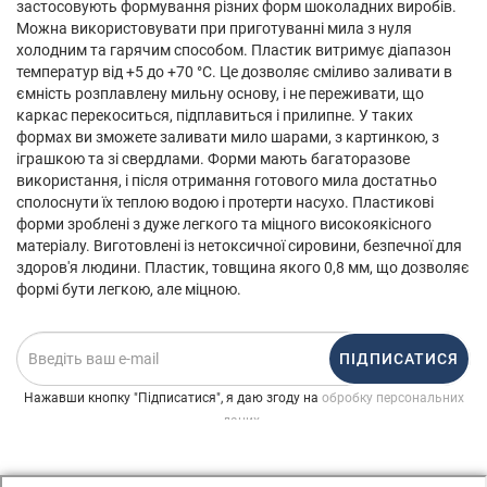
застосовують формування різних форм шоколадних виробів.
Можна використовувати при приготуванні мила з нуля
холодним та гарячим способом. Пластик витримує діапазон
температур від +5 до +70 °С. Це дозволяє сміливо заливати в
ємність розплавлену мильну основу, і не переживати, що
каркас перекоситься, підплавиться і прилипне. У таких
формах ви зможете заливати мило шарами, з картинкою, з
іграшкою та зі свердлами. Форми мають багаторазове
використання, і після отримання готового мила достатньо
сполоснути їх теплою водою і протерти насухо. Пластикові
форми зроблені з дуже легкого та міцного високоякісного
матеріалу. Виготовлені із нетоксичної сировини, безпечної для
здоров'я людини. Пластик, товщина якого 0,8 мм, що дозволяє
формі бути легкою, але міцною.
ПІДПИСАТИСЯ
Нажавши кнопку "Підписатися", я даю згоду на
обробку персональних
.
даних