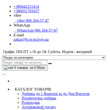
+380442211414
+380931701637
viber
viber 066 264-57-47
WhatsApp
WhatsApp 066 264-57-47
E-mail
zakaz@k-m-m.kyiv.ua
Графік: ПН-ПТ з 10 до 18; Субота, Неділя - вихідний
0
товарів, на 0.00грн
КАТАЛОГ ТОВАРІВ
Добірка до 1 Вересня та до Дня Вчителя
Патріотична добірка
Розпродаж
Антивіковий догляд
Активи,