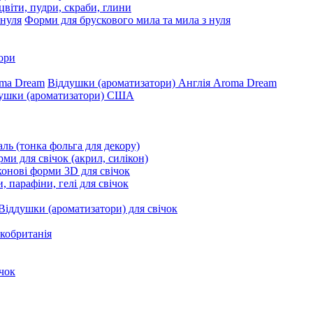
цвіти, пудри, скраби, глини
Форми для брускового мила та мила з нуля
ори
Віддушки (ароматизатори) Англія Aroma Dream
ушки (ароматизатори) США
ль (тонка фольга для декору)
ми для свічок (акрил, силікон)
конові форми 3D для свічок
, парафіни, гелі для свічок
Віддушки (ароматизатори) для свічок
кобританія
чок