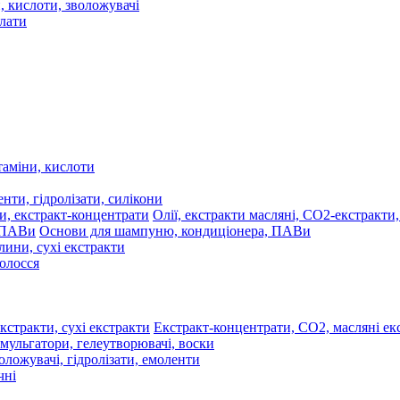
олати
таміни, кислоти
нти, гідролізати, силікони
Олії, екстракти масляні, СО2-екстракти
Основи для шампуню, кондиціонера, ПАВи
лини, сухі екстракти
волосся
Екстракт-концентрати, СО2, масляні екс
мульгатори, гелеутворювачі, воски
оложувачі, гідролізати, емоленти
чні