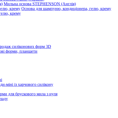
Мильна основа STEPHENSON (Англія)
Основа для шампуню, кондиціонера, гелю, крему
родаж силіконових форм 3D
ові форми, планшети
ві
и-міні із харчового силікону
рми для брускового мила з нуля
ладу