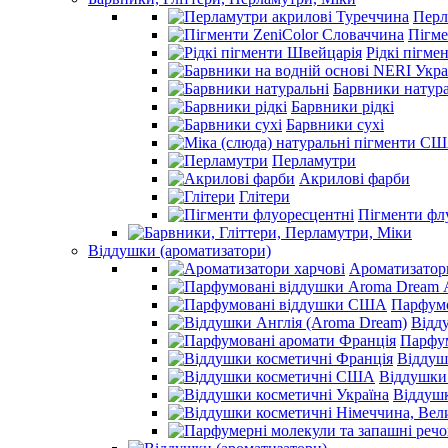
Перл
Пігме
Рідкі пігме
Барвники натура
Барвники рідкі
Барвники сухі
Перламутри
Акрилові фарби
Глітери
Пігменти фл
Віддушки (ароматизатори)
Ароматизатор
Парфум
Відд
Парфум
Віддуш
Віддушки
Віддушк