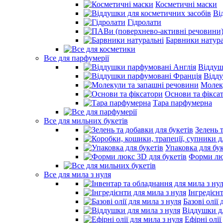
Косметичні маски
Ві
Гідролати
Барвники натура
Все для парфумерії
Віддуш
Відд
Молек
Основи та фікса
Тара парфумерна
Все для мильних букетів
Зелень 
Упаковка для бук
Форми люк
Все для мила з нуля
Інгредієн
Базові олії 
Віддушки дл
Ефірні олії