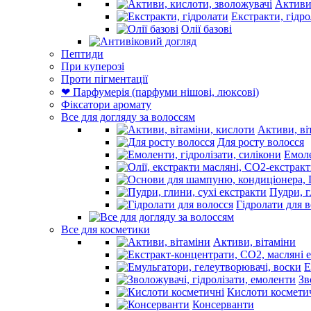
Екстракти, гідр
Олії базові
Пептиди
При куперозі
Проти пігментації
❤ Парфумерія (парфуми нішові, люксові)
Фіксатори аромату
Все для догляду за волоссям
Активи, ві
Для росту волосся
Емоле
Пудри, г
Гідролати для 
Все для косметики
Активи, вітаміни
Е
Зв
Кислоти космети
Консерванти