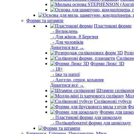
Форми та штампи
Пластикові форми
- Великдень
- Для жінок, 8 Березня
- Для чоловіків
Дивитися все →
Розп
Силікон
Форми Люкс 3D
- 18+
- їжа та напої
- Ангели, серця, кохання
Дивитися все →
Штампи силіконо
Молд
Силіконові тубуси
Фо
Форми для шоко
- Пластикові форми для шоколаду
- Полікарбонатні форми для шоколаду
Барвники, Гліттери, Перламутри, Міки