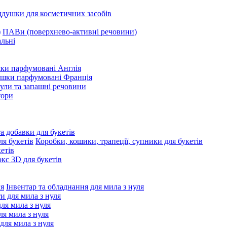
ддушки для косметичних засобів
ПАВи (поверхнево-активні речовини)
льні
ки парфумовані Англія
ушки парфумовані Франція
ули та запашні речовини
тори
та добавки для букетів
Коробки, кошики, трапеції, супники для букетів
етів
с 3D для букетів
Інвентар та обладнання для мила з нуля
ти для мила з нуля
для мила з нуля
я мила з нуля
 для мила з нуля