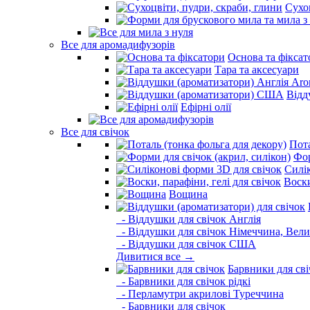
Сухо
Все для аромадифузорів
Основа та фіксат
Тара та аксесуари
Відд
Ефірні олії
Все для свічок
Пота
Фор
Силі
Воски
Вощина
- Віддушки для свічок Англія
- Віддушки для свічок Німеччина, Вели
- Віддушки для свічок США
Дивитися все →
Барвники для сві
- Барвники для свічок рідкі
- Перламутри акрилові Туреччина
- Барвники для свічок