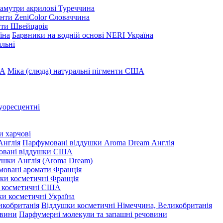
амутри акрилові Туреччина
нти ZeniColor Словаччина
нти Швейцарія
Барвники на водній основі NERI Україна
льні
Міка (слюда) натуральні пігменти США
уоресцентні
и харчові
Парфумовані віддушки Aroma Dream Англія
овані віддушки США
ушки Англія (Aroma Dream)
овані аромати Франція
ки косметичні Франція
 косметичні США
и косметичні Україна
Віддушки косметичні Німеччина, Великобританія
Парфумерні молекули та запашні речовини