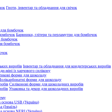
Гноти, інвентар та обладнання для свічок
 для бомбочок
Барвники, глітери та перламутри для бомбочок
 бомбочок
для бомбочок
очок
Інвентар та обладнання для кондитерських виробів
и-міні із харчового силікону
тикові форми для шоколаду
Полікарбонатні форми для шоколаду
Силіконові форми для шоколадних виробів
Упаковка та декор для шоколадних виробів
рему
 основа USB (Україна)
 (Ізраїль)
 основа NERI (Україна)