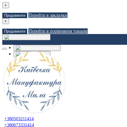
×
Перейти в закладки
Продовжити
×
Перейти в порівняння товарів
Продовжити
Українська
Українська
Russian
Закладки (0)
Порівняння товарів (0)
Доставка
Зв'язатися з нами
Авторизація
Реєстрація
+380503211414
+380673331414