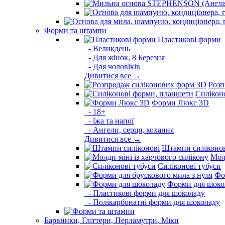
Форми та штампи
Пластикові форми
- Великдень
- Для жінок, 8 Березня
- Для чоловіків
Дивитися все →
Розп
Силікон
Форми Люкс 3D
- 18+
- їжа та напої
- Ангели, серця, кохання
Дивитися все →
Штампи силіконо
Молд
Силіконові тубуси
Фо
Форми для шоко
- Пластикові форми для шоколаду
- Полікарбонатні форми для шоколаду
Барвники, Гліттери, Перламутри, Міки