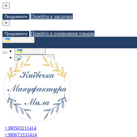
×
Перейти в закладки
Продовжити
×
Перейти в порівняння товарів
Продовжити
Українська
Українська
Russian
Закладки (0)
Порівняння товарів (0)
Доставка
Зв'язатися з нами
Авторизація
Реєстрація
+380503211414
+380673331414