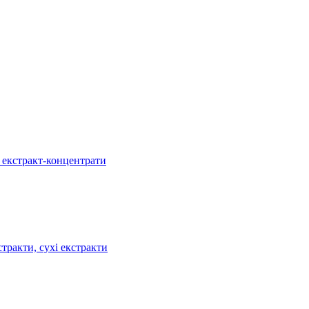
, екстракт-концентрати
тракти, сухі екстракти