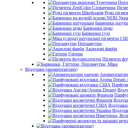
Перл
Пігме
Рідкі пігме
Барвники натура
Барвники рідкі
Барвники сухі
Перламутри
Акрилові фарби
Глітери
Пігменти фл
Віддушки (ароматизатори)
Ароматизатор
Парфум
Відд
Парфум
Віддуш
Віддушки
Віддушк