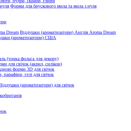
цвіти, пудри, скраби, глини
Форми для брускового мила та мила з нуля
ори
Віддушки (ароматизатори) Англія Aroma Dream
ушки (ароматизатори) США
ль (тонка фольга для декору)
ми для свічок (акрил, силікон)
конові форми 3D для свічок
, парафіни, гелі для свічок
Віддушки (ароматизатори) для свічок
кобританія
чок