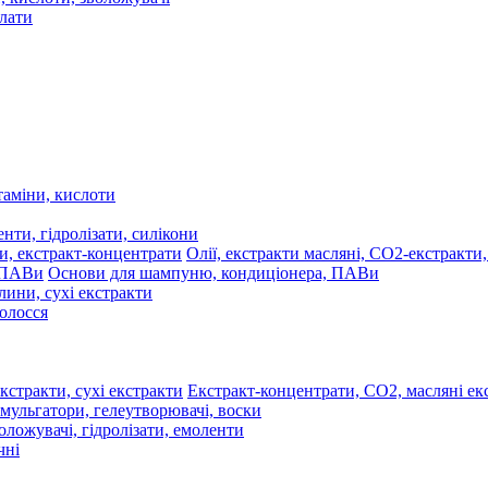
 кислоти, зволожувачі
олати
таміни, кислоти
нти, гідролізати, силікони
Олії, екстракти масляні, СО2-екстракти
Основи для шампуню, кондиціонера, ПАВи
лини, сухі екстракти
волосся
Екстракт-концентрати, СО2, масляні екс
мульгатори, гелеутворювачі, воски
оложувачі, гідролізати, емоленти
чні