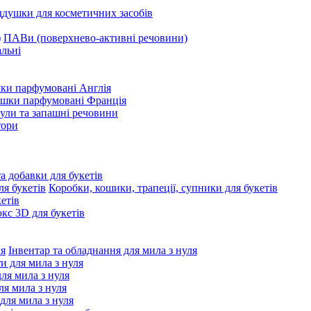
ддушки для косметичних засобів
ПАВи (поверхнево-активні речовини)
льні
ки парфумовані Англія
ушки парфумовані Франція
ули та запашні речовини
тори
та добавки для букетів
Коробки, кошики, трапеції, супники для букетів
етів
с 3D для букетів
Інвентар та обладнання для мила з нуля
ти для мила з нуля
для мила з нуля
я мила з нуля
 для мила з нуля