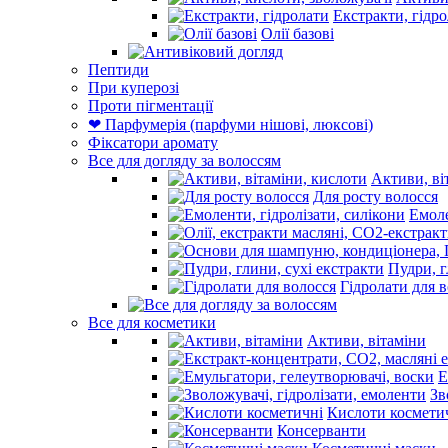
Активи,
Екстракти, гідр
Олії базові
Пептиди
При куперозі
Проти пігментації
❤ Парфумерія (парфуми нішові, люксові)
Фіксатори аромату
Все для догляду за волоссям
Активи, ві
Для росту волосся
Емоле
Пудри, г
Гідролати для 
Все для косметики
Активи, вітаміни
Е
Зв
Кислоти космети
Консерванти