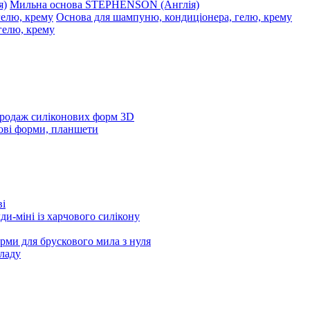
Мильна основа STEPHENSON (Англія)
Основа для шампуню, кондиціонера, гелю, крему
родаж силіконових форм 3D
ові форми, планшети
ві
и-міні із харчового силікону
рми для брускового мила з нуля
ладу