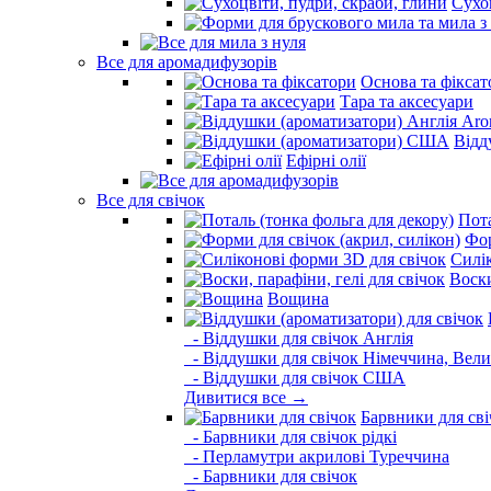
Сухо
Все для аромадифузорів
Основа та фіксат
Тара та аксесуари
Відд
Ефірні олії
Все для свічок
Пота
Фор
Силі
Воски
Вощина
- Віддушки для свічок Англія
- Віддушки для свічок Німеччина, Вели
- Віддушки для свічок США
Дивитися все →
Барвники для сві
- Барвники для свічок рідкі
- Перламутри акрилові Туреччина
- Барвники для свічок