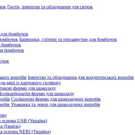
Гноти, інвентар та обладнання для свічок
 для бомбочок
Барвники, глітери та перламутри для бомбочок
 бомбочок
для бомбочок
очок
Інвентар та обладнання для кондитерських виробів
и-міні із харчового силікону
тикові форми для шоколаду
Полікарбонатні форми для шоколаду
Силіконові форми для шоколадних виробів
Упаковка та декор для шоколадних виробів
рему
 основа USB (Україна)
 (Ізраїль)
 основа NERI (Україна)