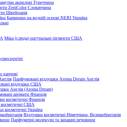
амутри акрилові Туреччина
нти ZeniColor Словаччина
нти Швейцарія
Барвники на водній основі NERI Україна
льні
Міка (слюда) натуральні пігменти США
уоресцентні
и харчові
Парфумовані віддушки Aroma Dream Англія
овані віддушки США
ушки Англія (Aroma Dream)
овані аромати Франція
ки косметичні Франція
 косметичні США
и косметичні Україна
Віддушки косметичні Німеччина, Великобританія
Парфумерні молекули та запашні речовини