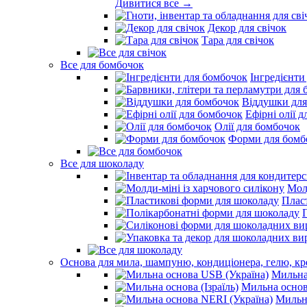
Дивитися все →
Декор для свічок
Тара для свічок
Все для бомбочок
Інгредієнти
Віддушки для
Ефірні олії 
Олії для бомбочок
Форми для бомб
Все для шоколаду
Молд
Плас
Основа для мила, шампуню, кондиціонера, гелю, к
Мильна
Мильна основа
Мильна