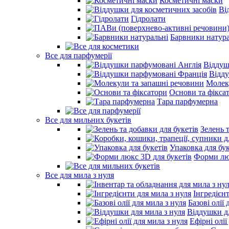
Косметичні маски
Ві
Гідролати
Барвники натура
Все для парфумерії
Віддуш
Відд
Молек
Основи та фікса
Тара парфумерна
Все для мильних букетів
Зелень 
Упаковка для бук
Форми люк
Все для мила з нуля
Інгредієн
Базові олії 
Віддушки дл
Ефірні олії