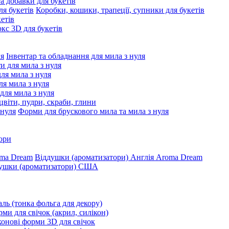
та добавки для букетів
Коробки, кошики, трапеції, супники для букетів
етів
с 3D для букетів
Інвентар та обладнання для мила з нуля
ти для мила з нуля
для мила з нуля
я мила з нуля
 для мила з нуля
цвіти, пудри, скраби, глини
Форми для брускового мила та мила з нуля
ори
Віддушки (ароматизатори) Англія Aroma Dream
ушки (ароматизатори) США
ль (тонка фольга для декору)
ми для свічок (акрил, силікон)
конові форми 3D для свічок