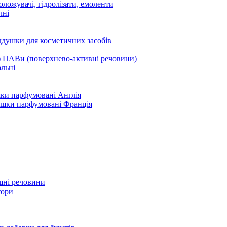
оложувачі, гідролізати, емоленти
чні
ддушки для косметичних засобів
ПАВи (поверхнево-активні речовини)
льні
ки парфумовані Англія
ушки парфумовані Франція
шні речовини
тори