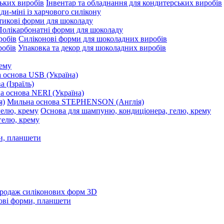
Інвентар та обладнання для кондитерських виробів
и-міні із харчового силікону
тикові форми для шоколаду
Полікарбонатні форми для шоколаду
Силіконові форми для шоколадних виробів
Упаковка та декор для шоколадних виробів
рему
 основа USB (Україна)
 (Ізраїль)
 основа NERI (Україна)
Мильна основа STEPHENSON (Англія)
Основа для шампуню, кондиціонера, гелю, крему
и, планшети
родаж силіконових форм 3D
ові форми, планшети