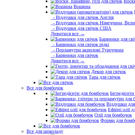
Воски
Вощина
- Віддушки для свічок Англія
- Віддушки для свічок Німеччина, Вели
- Віддушки для свічок США
Дивитися все →
Барвники для сві
- Барвники для свічок рідкі
- Перламутри акрилові Туреччина
- Барвники для свічок
Дивитися все →
Декор для свічок
Тара для свічок
Все для бомбочок
Інгредієнти
Віддушки для
Ефірні олії 
Олії для бомбочок
Форми для бомб
Все для шоколаду