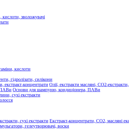
 кислоти, зволожувачі
олати
таміни, кислоти
нти, гідролізати, силікони
Олії, екстракти масляні, СО2-екстракти
Основи для шампуню, кондиціонера, ПАВи
лини, сухі екстракти
волосся
Екстракт-концентрати, СО2, масляні екс
мульгатори, гелеутворювачі, воски