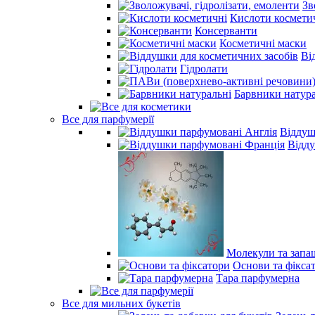
Зв
Кислоти космети
Консерванти
Косметичні маски
Ві
Гідролати
Барвники натура
Все для парфумерії
Віддуш
Відд
Молекули та запа
Основи та фікса
Тара парфумерна
Все для мильних букетів