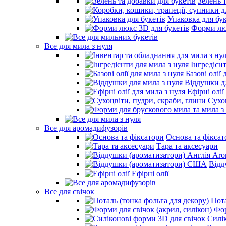
Зелень 
Упаковка для бук
Форми люк
Все для мила з нуля
Інгредієн
Базові олії 
Віддушки дл
Ефірні олії
Сухо
Все для аромадифузорів
Основа та фіксат
Тара та аксесуари
Відд
Ефірні олії
Все для свічок
Пота
Фор
Силі