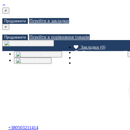
×
Перейти в закладки
Продовжити
×
Перейти в порівняння товарів
Продовжити
Українська
Закладки (0)
Порівняння товарів (0)
Українська
Доставка
Russian
Зв'язатися з нами
+380503211414