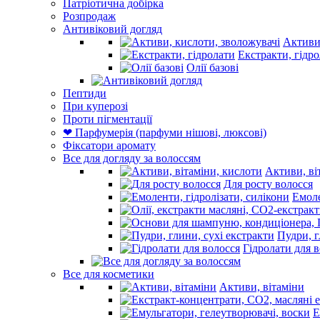
Патріотична добірка
Розпродаж
Антивіковий догляд
Активи,
Екстракти, гідр
Олії базові
Пептиди
При куперозі
Проти пігментації
❤ Парфумерія (парфуми нішові, люксові)
Фіксатори аромату
Все для догляду за волоссям
Активи, ві
Для росту волосся
Емоле
Пудри, г
Гідролати для 
Все для косметики
Активи, вітаміни
Е