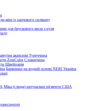
ві
и-міні із харчового силікону
рми для брускового мила з нуля
ладу
амутри акрилові Туреччина
нти ZeniColor Словаччина
нти Швейцарія
Барвники на водній основі NERI Україна
льні
Міка (слюда) натуральні пігменти США
уоресцентні