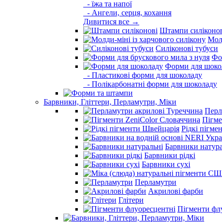
- їжа та напої
- Ангели, серця, кохання
Дивитися все →
Штампи силіконо
Молд
Силіконові тубуси
Фо
Форми для шоко
- Пластикові форми для шоколаду
- Полікарбонатні форми для шоколаду
Барвники, Гліттери, Перламутри, Міки
Перл
Пігме
Рідкі пігме
Барвники натура
Барвники рідкі
Барвники сухі
Перламутри
Акрилові фарби
Глітери
Пігменти фл