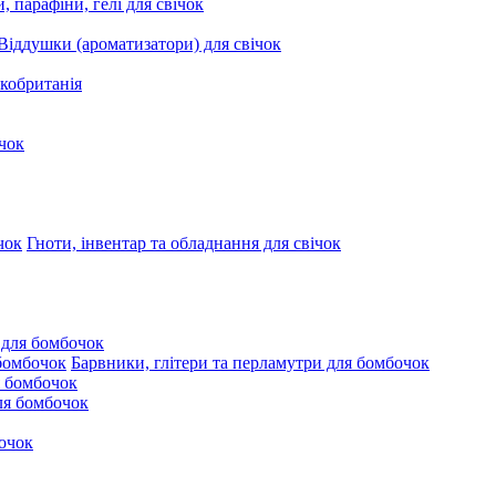
, парафіни, гелі для свічок
Віддушки (ароматизатори) для свічок
кобританія
чок
Гноти, інвентар та обладнання для свічок
 для бомбочок
Барвники, глітери та перламутри для бомбочок
 бомбочок
для бомбочок
очок