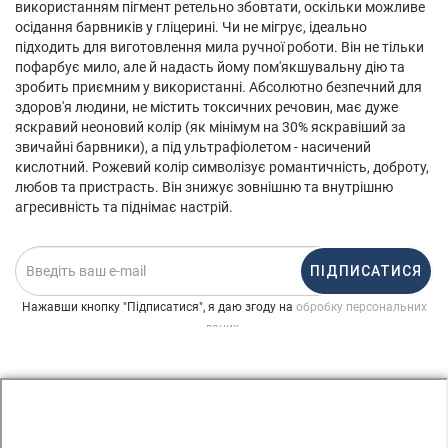
використанням пігмент ретельно збовтати, оскільки можливе
осідання барвників у гліцерині. Чи не мігрує, ідеально
підходить для виготовлення мила ручної роботи. Він не тільки
пофарбує мило, але й надасть йому пом'якшувальну дію та
зробить приємним у використанні. Абсолютно безпечний для
здоров'я людини, не містить токсичних речовин, має дуже
яскравий неоновий колір (як мінімум на 30% яскравіший за
звичайні барвники), а під ультрафіолетом - насичений
кислотний. Рожевий колір символізує романтичність, доброту,
любов та пристрасть. Він знижує зовнішню та внутрішню
агресивність та піднімає настрій.
ПІДПИСАТИСЯ
Нажавши кнопку "Підписатися", я даю згоду на
обробку персональних
.
даних