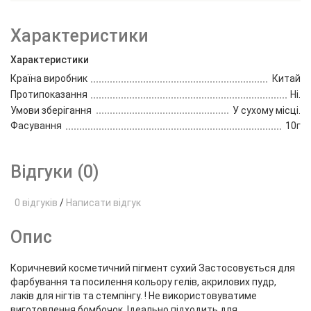
Характеристики
Характеристики
Країна виробник
Китай
Протипоказання
Ні.
Умови зберігання
У сухому місці.
Фасування
10г
Відгуки (0)
0 відгуків
/
Написати відгук
Опис
Коричневий косметичний пігмент сухий Застосовується для
фарбування та посилення кольору гелів, акрилових пудр,
лаків для нігтів та стемпінгу. ! Не використовуватиме
виготовлення бомбочок. Ідеально підходить для