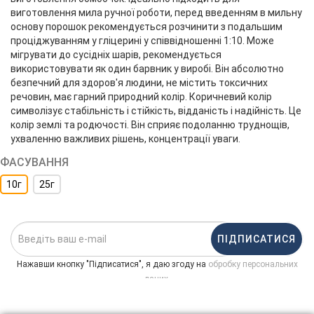
виготовлення мила ручної роботи, перед введенням в мильну
основу порошок рекомендується розчинити з подальшим
проціджуванням у гліцерині у співвідношенні 1:10. Може
мігрувати до сусідніх шарів, рекомендується
використовувати як один барвник у виробі. Він абсолютно
безпечний для здоров'я людини, не містить токсичних
речовин, має гарний природний колір. Коричневий колір
символізує стабільність і стійкість, відданість і надійність. Це
колір землі та родючості. Він сприяє подоланню труднощів,
ухваленню важливих рішень, концентрації уваги.
ФАСУВАННЯ
10г
25г
ПІДПИСАТИСЯ
Нажавши кнопку "Підписатися", я даю згоду на
обробку персональних
.
даних