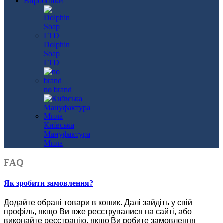
Виробники
Dolphin
Soap
LTD
no brand
Київська
Мануфактура
Мила
FAQ
Як зробити замовлення?
Додайте обрані товари в кошик.
Далі зайдіть у свій
профіль, якщо Ви вже реєструвалися на сайті, або
виконайте реєстрацію, якщо Ви робите замовлення