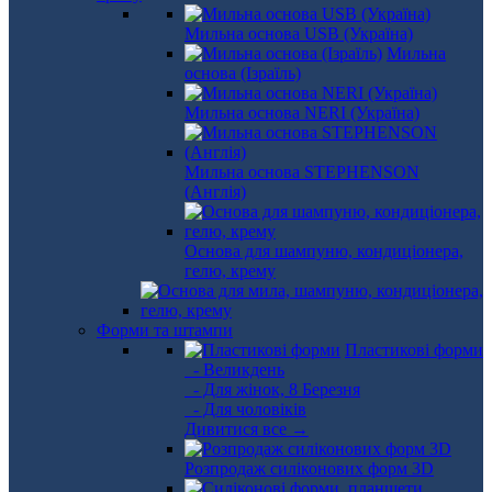
Мильна основа USB (Україна)
Мильна
основа (Ізраїль)
Мильна основа NERI (Україна)
Мильна основа STEPHENSON
(Англія)
Основа для шампуню, кондиціонера,
гелю, крему
Форми та штампи
Пластикові форми
- Великдень
- Для жінок, 8 Березня
- Для чоловіків
Дивитися все →
Розпродаж силіконових форм 3D