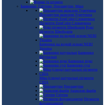
Барвники, Гліттери, Перламутри, Міки
Перламутри акрилові Туреччина
Пігменти ZeniColor Словаччина
Рідкі
пігменти Швейцарія
Барвники на водній основі NERI
Україна
Барвники
натуральні
Барвники рідкі
Барвники сухі
Міка (слюда) натуральні пігменти
США
Перламутри
Акрилові фарби
Глітери
Пігменти
флуоресцентні