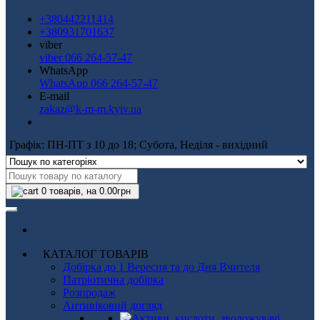
+380442211414
+380931701637
viber
viber 066 264-57-47
WhatsApp
WhatsApp 066 264-57-47
E-mail
zakaz@k-m-m.kyiv.ua
Графік: ПН-ПТ з 10 до 18; Субота, Неділя - вихідний
0
товарів, на 0.00грн
КАТАЛОГ ТОВАРІВ
Добірка до 1 Вересня та до Дня Вчителя
Патріотична добірка
Розпродаж
Антивіковий догляд