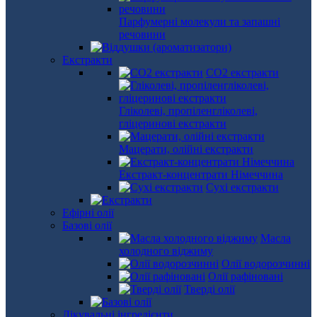
Парфумерні молекули та запашні
речовини
Екстракти
СО2 екстракти
Гліколеві, пропіленгліколеві,
гліцеринові екстракти
Мацерати, олійні екстракти
Екстракт-концентрати Німеччина
Сухі екстракти
Ефірні олії
Базові олії
Масла
холодного віджиму
Олії водорозчинні
Олії рафіновані
Тверді олії
Лікувальні інгредієнти