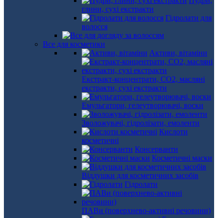
Пудри,
глини, сухі екстракти
Гідролати для
волосся
Все для косметики
Активи, вітаміни
Екстракт-концентрати, СО2, масляні
екстракти, сухі екстракти
Емульгатори, гелеутворювачі, воски
Зволожувачі, гідролізати, емоленти
Кислоти
косметичні
Консерванти
Косметичні маски
Віддушки для косметичних засобів
Гідролати
ПАВи (поверхнево-активні речовини)