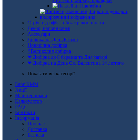
Листівки, бирки, підкладки
Наклейки
Стрічки, рафія, тейп-стрічки, шпагат
Декор, наповнювачі
Аксесуари
Добірка на День Батька
Новорічна добірка
☦Великодня добірка
❤ Добірка до 8 березня та Дня матері
❤ Добірка на День Св. Валентина 14 лютого
Показати всі категорії
Блог КММ
Акції
Майстер-класи
Калькулятор
FAQ
Контакти
Інформація
Про нас
Доставка
Безпека