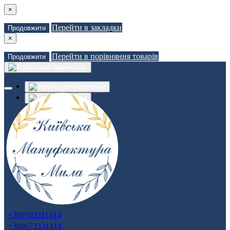
×
Перейти в закладки
Продовжити
×
Перейти в порівняння товарів
Продовжити
Українська
Українська
Russian
Закладки (0)
Порівняння товарів (0)
Доставка
Зв'язатися з нами
Авторизація
Реєстрація
+380503211414
+380673331414