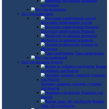
Барвники
натуральні
Все для парфумерії
Віддушки парфумовані Англія
Віддушки парфумовані Франція
Молекули та запашні речовини
Основи та
фіксатори
Тара парфумерна
Все для мильних букетів
Зелень
та добавки для букетів
Коробки, кошики, трапеції, супники
для букетів
Упаковка для
букетів
Форми
люкс 3D для букетів