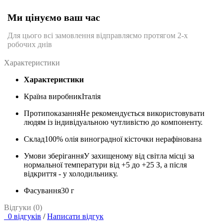
Ми цінуємо ваш час
Для цього всі замовлення відправляємо протягом 2-х
робочих днів
Характеристики
Характеристики
Країна виробник
Італія
Протипоказання
Не рекомендується використовувати
людям із індивідуальною чутливістю до компоненту.
Склад
100% олія виноградної кісточки нерафінована
Умови зберігання
У захищеному від світла місці за
нормальної температури від +5 до +25 З, а після
відкриття - у холодильнику.
Фасування
30 г
Відгуки (0)
0 відгуків
/
Написати відгук