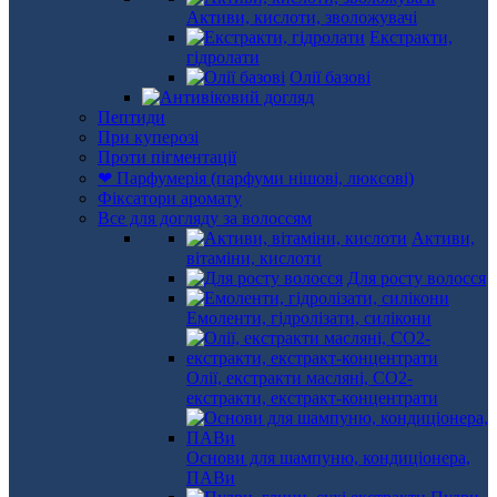
Активи, кислоти, зволожувачі
Екстракти,
гідролати
Олії базові
Пептиди
При куперозі
Проти пігментації
❤ Парфумерія (парфуми нішові, люксові)
Фіксатори аромату
Все для догляду за волоссям
Активи,
вітаміни, кислоти
Для росту волосся
Емоленти, гідролізати, силікони
Олії, екстракти масляні, СО2-
екстракти, екстракт-концентрати
Основи для шампуню, кондиціонера,
ПАВи