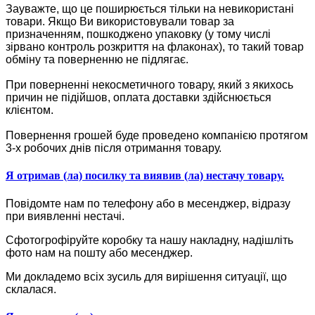
Зауважте, що це поширюється тільки на невикористані
товари. Якщо Ви використовували товар за
призначенням, пошкоджено упаковку (у тому числі
зірвано контроль розкриття на флаконах), то такий товар
обміну та поверненню не підлягає.
При поверненні некосметичного товару, який з якихось
причин не підійшов, оплата доставки здійснюється
клієнтом.
Повернення грошей буде проведено компанією протягом
3-х робочих днів після отримання товару.
Я отримав (ла) посилку та виявив (ла) нестачу товару.
Повідомте нам по телефону або в месенджер, відразу
при виявленні нестачі.
Сфотогрофіруйте коробку та нашу накладну, надішліть
фото нам на пошту або месенджер.
Ми докладемо всіх зусиль для вирішення ситуації, що
склалася.