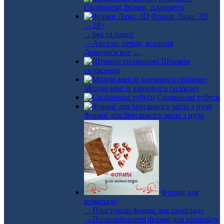
Силіконові форми, планшети
Форми Люкс 3D
- 18+
- їжа та напої
- Ангели, серця, кохання
Дивитися все →
Штампи
силіконові
Молди-міні із харчового силікону
Силіконові тубуси
Форми для брускового мила з нуля
Форми для
шоколаду
- Пластикові форми для шоколаду
- Полікарбонатні форми для шоколаду