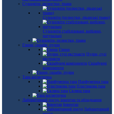
Сухоцвіти, пелюстки, трави
Сухоцвіти (пелюстки, лікарські трави)
Сухоцвіти стабілізовані, вибілені,
натуральні
Глини, скраби, пудри
Глини
Пудри, сухі
екстракти
Скрабуючі
компоненти
Тара косметична
Парфумерна тара
Пластикова тара
Скляна тара
Лабораторний посуд, інвентар та обладнання
Інвентар
Лабораторний
посуд