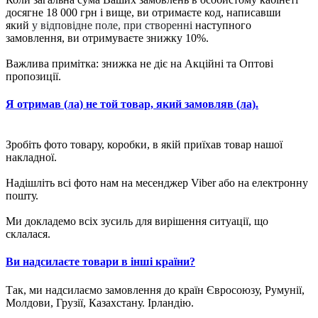
досягне 18 000 грн і вище, ви отримаєте код, написавши
який
у відповідне поле, при створенні
наступного
замовлення, ви отримуваєте знижку 10%.
Важлива примітка: знижка не діє на Акційні та Оптові
пропозиції.
Я отримав (ла) не той товар, який замовляв (ла).
Зробіть фото товару, коробки, в якій приїхав товар нашої
накладної.
Надішліть всі фото нам на месенджер Viber або на електронну
пошту.
Ми докладемо всіх зусиль для вирішення ситуації, що
склалася.
Ви надсилаєте товари в інші країни?
Так, ми надсилаємо замовлення до країн Євросоюзу, Румунії,
Молдови, Грузії, Казахстану. Ірландію.