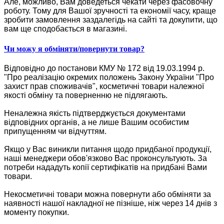
Але, можливо, Вам доведеться чекати через фасовочну
роботу. Тому для Вашої зручності та економії часу, краще
зробити замовлення заздалегідь на сайті та докупити, що
вам ще сподобається в магазині.
Чи можу я обміняти/повернути товар?
Відповідно до постанови КМУ № 172 від 19.03.1994 р.
"Про реалізацію окремих положень Закону України "Про
захист прав споживачів", косметичні товари належної
якості обміну та поверненню не підлягають.
Неналежна якість підтверджується документами
відповідних органів, а не лише Вашим особистим
припущенням чи відчуттям.
Якщо у Вас виникли питання щодо придбаної продукції,
наші менеджери обов'язково Вас проконсультують. За
потреби нададуть копії сертифікатів на придбані Вами
товари.
Некосметичні товари можна повернути або обміняти за
наявності нашої накладної не пізніше, ніж через 14 днів з
моменту покупки.