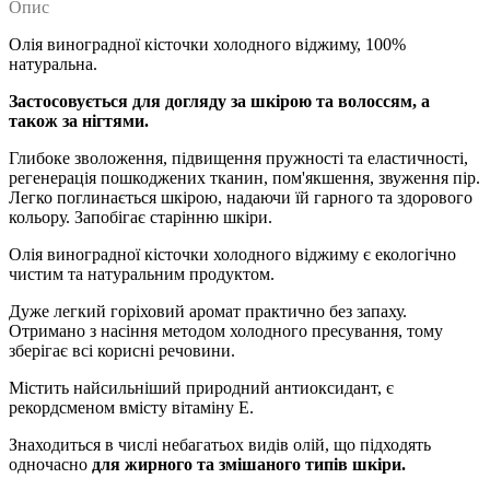
Опис
Олія виноградної кісточки холодного віджиму, 100%
натуральна.
Застосовується для догляду за шкірою та волоссям, а
також за нігтями.
Глибоке зволоження, підвищення пружності та еластичності,
регенерація пошкоджених тканин, пом'якшення, звуження пір.
Легко поглинається шкірою, надаючи їй гарного та здорового
кольору. Запобігає старінню шкіри.
Олія виноградної кісточки холодного віджиму є екологічно
чистим та натуральним продуктом.
Дуже легкий горіховий аромат практично без запаху.
Отримано з насіння методом холодного пресування, тому
зберігає всі корисні речовини.
Містить найсильніший природний антиоксидант, є
рекордсменом вмісту вітаміну Е.
Знаходиться в числі небагатьох видів олій, що підходять
одночасно
для жирного та змішаного типів шкіри.