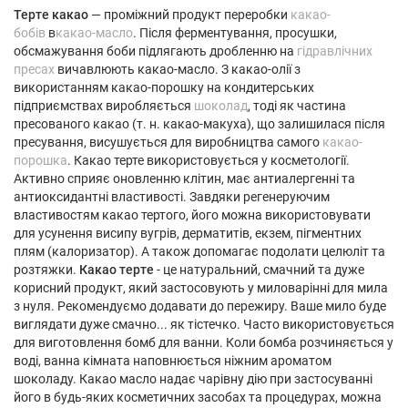
Терте какао
— проміжний продукт переробки
какао-
бобів
в
какао-масло
. Після ферментування, просушки,
обсмажування боби підлягають дробленню на
гідравлічних
пресах
вичавлюють какао-масло. З какао-олії з
використанням какао-порошку на кондитерських
підприємствах виробляється
шоколад
, тоді як частина
пресованого какао (т. н. какао-макуха), що залишилася після
пресування, висушується для виробництва самого
какао-
порошка
. Какао терте використовується у косметології.
Активно сприяє оновленню клітин, має антиалергенні та
антиоксидантні властивості. Завдяки регенеруючим
властивостям какао тертого, його можна використовувати
для усунення висипу вугрів, дерматитів, екзем, пігментних
плям (калоризатор). А також допомагає подолати целюліт та
розтяжки.
Какао терте
- це натуральний, смачний та дуже
корисний продукт, який застосовують у миловарінні для мила
з нуля. Рекомендуємо додавати до пережиру. Ваше мило буде
виглядати дуже смачно... як тістечко. Часто використовується
для виготовлення бомб для ванни. Коли бомба розчиняється у
воді, ванна кімната наповнюється ніжним ароматом
шоколаду. Какао масло надає чарівну дію при застосуванні
його в будь-яких косметичних засобах та процедурах, можна