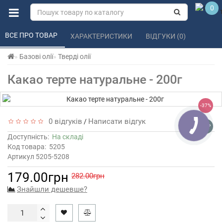
0
ВСЕ ПРО ТОВАР 
ХАРАКТЕРИСТИКИ 
ВІДГУКИ (0) 
Базові олії
Тверді олії
Какао терте натуральне - 200г
-37%
0 відгуків
Написати відгук
/
TOP
Доступність:
На складі
Код товара:
5205
Артикул 5205-5208
179.00грн
282.00грн
Знайшли дешевше?