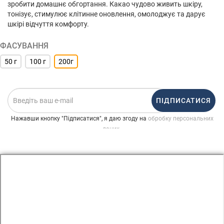
зробити домашнє обгортання. Какао чудово живить шкіру,
тонізує, стимулює клітинне оновлення, омолоджує та дарує
шкірі відчуття комфорту.
ФАСУВАННЯ
50 г
100 г
200г
ПІДПИСАТИСЯ
Нажавши кнопку "Підписатися", я даю згоду на
обробку персональних
.
даних