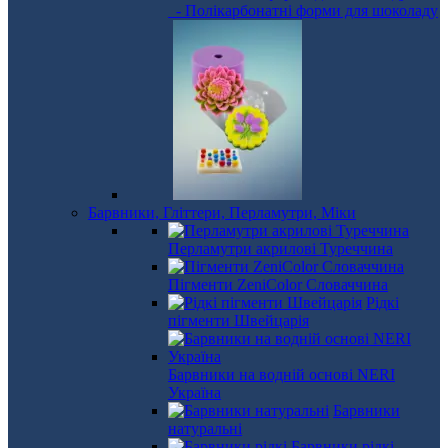
- Полікарбонатні форми для шоколаду
Барвники, Гліттери, Перламутри, Міки
Перламутри акрилові Туреччина
Пігменти ZeniColor Словаччина
Рідкі
пігменти Швейцарія
Барвники на водній основі NERI
Україна
Барвники
натуральні
Барвники рідкі