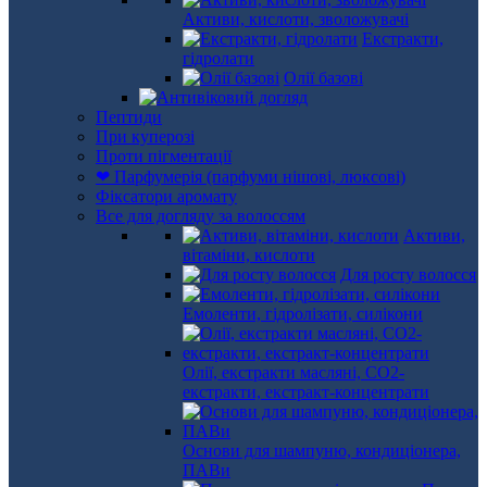
Активи, кислоти, зволожувачі
Екстракти,
гідролати
Олії базові
Пептиди
При куперозі
Проти пігментації
❤ Парфумерія (парфуми нішові, люксові)
Фіксатори аромату
Все для догляду за волоссям
Активи,
вітаміни, кислоти
Для росту волосся
Емоленти, гідролізати, силікони
Олії, екстракти масляні, СО2-
екстракти, екстракт-концентрати
Основи для шампуню, кондиціонера,
ПАВи