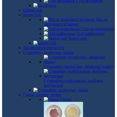
Сухі екстракти
Ефірні олії
Базові олії
Масла
холодного віджиму
Олії водорозчинні
Олії рафіновані
Тверді олії
Лікувальні інгредієнти
Сухоцвіти, пелюстки, трави
Сухоцвіти (пелюстки, лікарські трави)
Сухоцвіти стабілізовані, вибілені,
натуральні
Глини, скраби, пудри
Глини