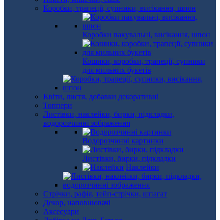
Коробки, трапеції, супники, висікання, шпон
Коробки пакувальні, висікання, шпон
Кошики, коробки, трапеції, супники
для мильних букетів
Квіти, листя, добавки декоративні
Топпери
Листівки, наклейки, бирки, підкладки,
водорозчинні зображення
Водорозчинні картинки
Листівки, бирки, підкладки
Наклейки
Стрічки, рафія, тейп-стрічки, шпагат
Декор, наповнювачі
Аксесуари