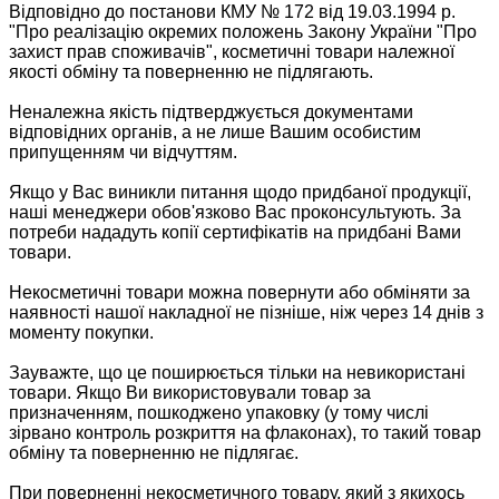
Відповідно до постанови КМУ № 172 від 19.03.1994 р.
"Про реалізацію окремих положень Закону України "Про
захист прав споживачів", косметичні товари належної
якості обміну та поверненню не підлягають.
Неналежна якість підтверджується документами
відповідних органів, а не лише Вашим особистим
припущенням чи відчуттям.
Якщо у Вас виникли питання щодо придбаної продукції,
наші менеджери обов'язково Вас проконсультують. За
потреби нададуть копії сертифікатів на придбані Вами
товари.
Некосметичні товари можна повернути або обміняти за
наявності нашої накладної не пізніше, ніж через 14 днів з
моменту покупки.
Зауважте, що це поширюється тільки на невикористані
товари. Якщо Ви використовували товар за
призначенням, пошкоджено упаковку (у тому числі
зірвано контроль розкриття на флаконах), то такий товар
обміну та поверненню не підлягає.
При поверненні некосметичного товару, який з якихось