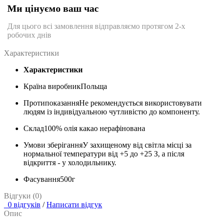
Ми цінуємо ваш час
Для цього всі замовлення відправляємо протягом 2-х
робочих днів
Характеристики
Характеристики
Країна виробник
Польща
Протипоказання
Не рекомендується використовувати
людям із індивідуальною чутливістю до компоненту.
Склад
100% олія какао нерафінована
Умови зберігання
У захищеному від світла місці за
нормальної температури від +5 до +25 З, а після
відкриття - у холодильнику.
Фасування
500г
Відгуки (0)
0 відгуків
/
Написати відгук
Опис