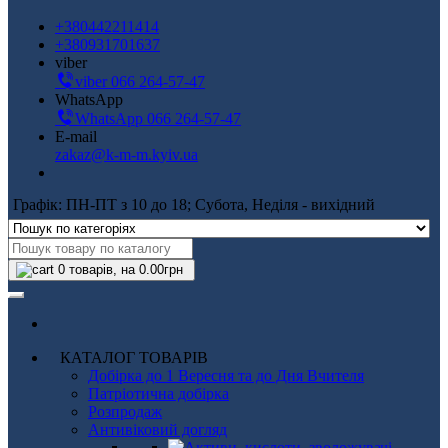
+380442211414
+380931701637
viber
viber 066 264-57-47
WhatsApp
WhatsApp 066 264-57-47
E-mail
zakaz@k-m-m.kyiv.ua
Графік: ПН-ПТ з 10 до 18; Субота, Неділя - вихідний
0
товарів, на 0.00грн
КАТАЛОГ ТОВАРІВ
Добірка до 1 Вересня та до Дня Вчителя
Патріотична добірка
Розпродаж
Антивіковий догляд