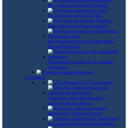
Віддушки косметичні Франція
Віддушки косметичні США
Віддушки косметичні Україна
Віддушки косметичні Німеччина,
Великобританія
Парфумерні молекули та запашні
речовини
Екстракти
СО2 екстракти
Гліколеві, пропіленгліколеві,
гліцеринові екстракти
Мацерати, олійні екстракти
Екстракт-концентрати Німеччина