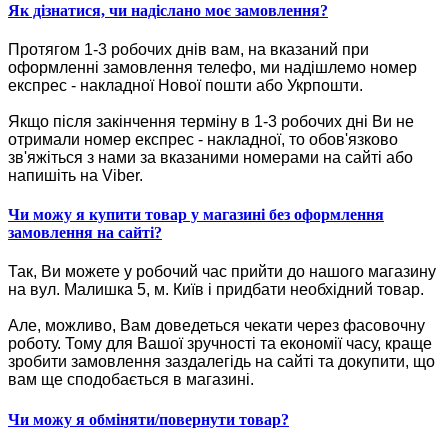
Як дізнатися, чи надіслано моє замовлення?
Протягом 1-3 робочих днів вам, на вказаний при
оформленні замовлення телефо, ми надішлемо номер
експрес - накладної Нової пошти або Укрпошти.
Якщо після закінчення терміну в 1-3 робочих дні Ви не
отримали номер експрес - накладної, то обов'язково
зв'яжіться з нами за вказаними номерами на сайті або
напишіть на Viber.
Чи можу я купити товар у магазині без оформлення
замовлення на сайті?
Так, Ви можете у робочий час прийти до нашого магазину
на вул. Малишка 5, м. Київ і придбати необхідний товар.
Але, можливо, Вам доведеться чекати через фасовочну
роботу. Тому для Вашої зручності та економії часу, краще
зробити замовлення заздалегідь на сайті та докупити, що
вам ще сподобається в магазині.
Чи можу я обміняти/повернути товар?