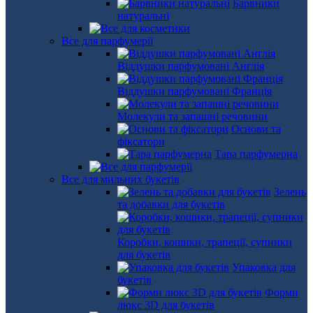
Барвники
натуральні
Все для парфумерії
Віддушки парфумовані Англія
Віддушки парфумовані Франція
Молекули та запашні речовини
Основи та
фіксатори
Тара парфумерна
Все для мильних букетів
Зелень
та добавки для букетів
Коробки, кошики, трапеції, супники
для букетів
Упаковка для
букетів
Форми
люкс 3D для букетів