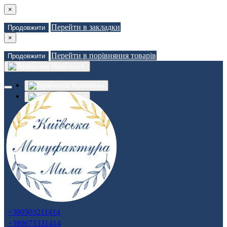
×
Перейти в закладки
Продовжити
×
Перейти в порівняння товарів
Продовжити
Українська
Українська
Russian
Закладки (0)
Порівняння товарів (0)
Доставка
Зв'язатися з нами
Авторизація
Реєстрація
+380503211414
+380673331414