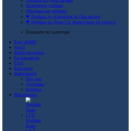
Добірка на День Батька
Новорічна добірка
☦Великодня добірка
❤ Добірка до 8 березня та Дня матері
❤ Добірка на День Св. Валентина 14 лютого
Показати всі категорії
Блог КММ
Акції
Майстер-класи
Калькулятор
FAQ
Контакти
Інформація
Про нас
Доставка
Безпека
Виробники
Dolphin
Soap
LTD