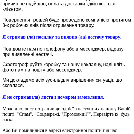
причин не підійшов, оплата доставки здійснюється
клієнтом.
Повернення грошей буде проведено компанією протягом
3-х робочих днів після отримання товару.
Я отримав (ла) посилку та виявив (ла) нестачу товару.
Повідомте нам по телефону або в месенджер, відразу
при виявленні нестачі.
Сфотогрофіруйте коробку та нашу накладну, надішліть
фото нам на пошту або месенджер.
Ми докладемо всіх зусиль для вирішення ситуації, що
склалася.
Я не отримав(ла) листа з номером замовлення.
Можливо, лист потрапив до однієї з наступних папок у Вашій
пошті: "Спам", "Соцмережі, "Промоакції"". Перевірте їх, будь
ласка.
Або Ви помилилися в адресі електронної пошти під час