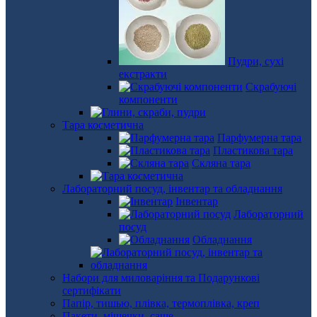
Пудри, сухі
екстракти
Скрабуючі
компоненти
Тара косметична
Парфумерна тара
Пластикова тара
Скляна тара
Лабораторний посуд, інвентар та обладнання
Інвентар
Лабораторний
посуд
Обладнання
Набори для миловаріння та Подарункові
сертифікати
Папір, тишью, плівка, термоплівка, креп
Пакети, мішечки, саше