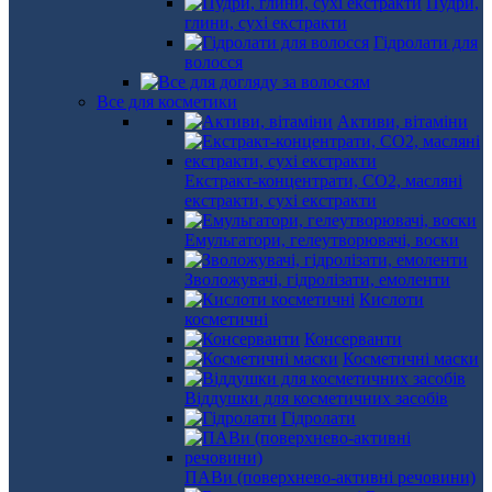
Пудри,
глини, сухі екстракти
Гідролати для
волосся
Все для косметики
Активи, вітаміни
Екстракт-концентрати, СО2, масляні
екстракти, сухі екстракти
Емульгатори, гелеутворювачі, воски
Зволожувачі, гідролізати, емоленти
Кислоти
косметичні
Консерванти
Косметичні маски
Віддушки для косметичних засобів
Гідролати
ПАВи (поверхнево-активні речовини)