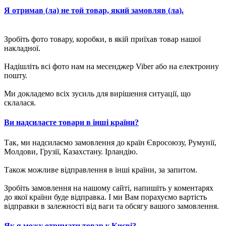
Я отримав (ла) не той товар, який замовляв (ла).
Зробіть фото товару, коробки, в якій приїхав товар нашої
накладної.
Надішліть всі фото нам на месенджер Viber або на електронну
пошту.
Ми докладемо всіх зусиль для вирішення ситуації, що
склалася.
Ви надсилаєте товари в інші країни?
Так, ми надсилаємо замовлення до країн Євросоюзу, Румунії,
Молдови, Грузії, Казахстану. Ірландію.
Також можливе відправлення в інші країни, за запитом.
Зробіть замовлення на нашому сайті, напишіть у коментарях
до якої країни буде відправка. І ми Вам порахуємо вартість
відправки в залежності від ваги та обсягу вашого замовлення.
Як я можу отримати товар у Києві?