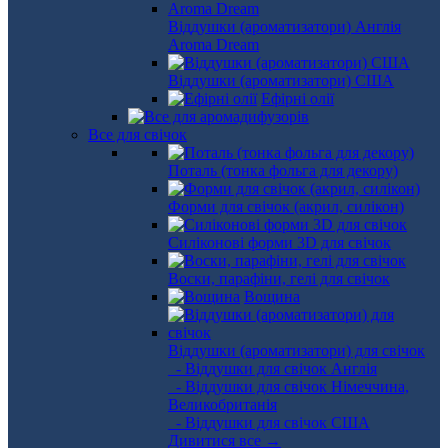
Віддушки (ароматизатори) Англія
Aroma Dream
Віддушки (ароматизатори) США
Ефірні олії
Все для свічок
Поталь (тонка фольга для декору)
Форми для свічок (акрил, силікон)
Силіконові форми 3D для свічок
Воски, парафіни, гелі для свічок
Вощина
Віддушки (ароматизатори) для свічок
- Віддушки для свічок Англія
- Віддушки для свічок Німеччина,
Великобританія
- Віддушки для свічок США
Дивитися все →