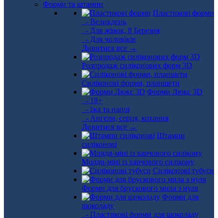
Форми та штампи
Пластикові форми
- Великдень
- Для жінок, 8 Березня
- Для чоловіків
Дивитися все →
Розпродаж силіконових форм 3D
Силіконові форми, планшети
Форми Люкс 3D
- 18+
- їжа та напої
- Ангели, серця, кохання
Дивитися все →
Штампи
силіконові
Молди-міні із харчового силікону
Силіконові тубуси
Форми для брускового мила з нуля
Форми для
шоколаду
- Пластикові форми для шоколаду