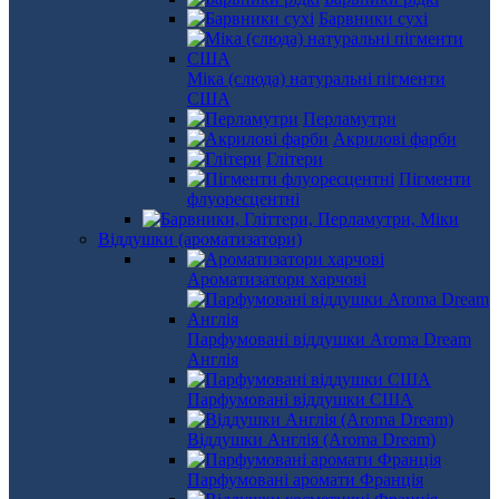
Барвники сухі
Міка (слюда) натуральні пігменти
США
Перламутри
Акрилові фарби
Глітери
Пігменти
флуоресцентні
Віддушки (ароматизатори)
Ароматизатори харчові
Парфумовані віддушки Aroma Dream
Англія
Парфумовані віддушки США
Віддушки Англія (Aroma Dream)
Парфумовані аромати Франція