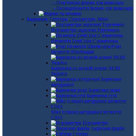
- Пластикові форми для шоколаду
- Полікарбонатні форми для шоколаду
Барвники, Гліттери, Перламутри, Міки
Перламутри акрилові Туреччина
Пігменти ZeniColor Словаччина
Рідкі
пігменти Швейцарія
Барвники на водній основі NERI
Україна
Барвники
натуральні
Барвники рідкі
Барвники сухі
Міка (слюда) натуральні пігменти
США
Перламутри
Акрилові фарби
Глітери