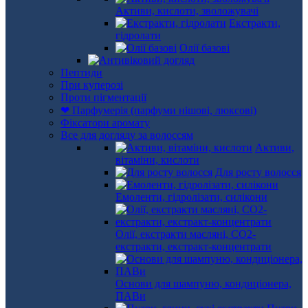
Активи, кислоти, зволожувачі
Екстракти,
гідролати
Олії базові
Пептиди
При куперозі
Проти пігментації
❤ Парфумерія (парфуми нішові, люксові)
Фіксатори аромату
Все для догляду за волоссям
Активи,
вітаміни, кислоти
Для росту волосся
Емоленти, гідролізати, силікони
Олії, екстракти масляні, СО2-
екстракти, екстракт-концентрати
Основи для шампуню, кондиціонера,
ПАВи