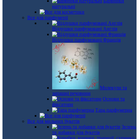
Барвники
натуральні
Все для парфумерії
Віддушки парфумовані Англія
Віддушки парфумовані Франція
Молекули та
запашні речовини
Основи та
фіксатори
Тара парфумерна
Все для мильних букетів
Зелень
та добавки для букетів