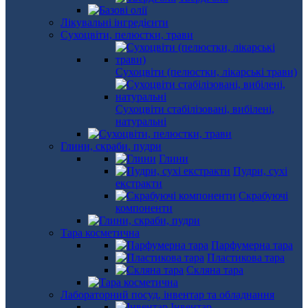
Лікувальні інгредієнти
Сухоцвіти, пелюстки, трави
Сухоцвіти (пелюстки, лікарські трави)
Сухоцвіти стабілізовані, вибілені,
натуральні
Глини, скраби, пудри
Глини
Пудри, сухі
екстракти
Скрабуючі
компоненти
Тара косметична
Парфумерна тара
Пластикова тара
Скляна тара
Лабораторний посуд, інвентар та обладнання
Інвентар