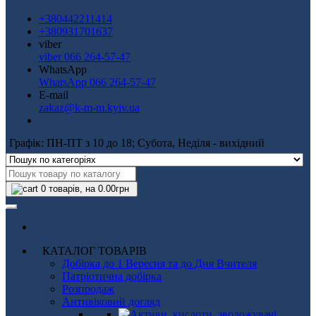
+380442211414
+380931701637
viber
viber 066 264-57-47
WhatsApp
WhatsApp 066 264-57-47
E-mail
zakaz@k-m-m.kyiv.ua
Графік: ПН-ПТ з 10 до 18; Субота, Неділя - вихідний
0
товарів, на 0.00грн
КАТАЛОГ ТОВАРІВ
Добірка до 1 Вересня та до Дня Вчителя
Патріотична добірка
Розпродаж
Антивіковий догляд