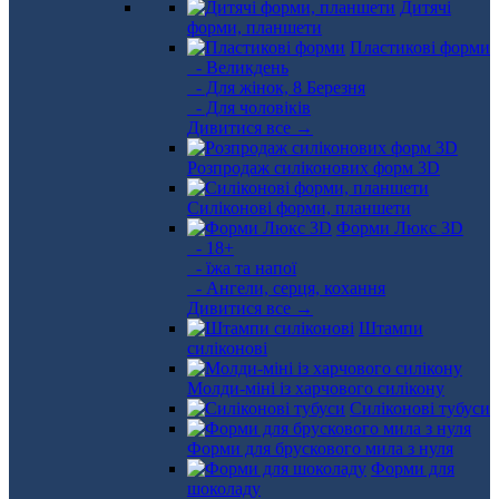
Дитячі
форми, планшети
Пластикові форми
- Великдень
- Для жінок, 8 Березня
- Для чоловіків
Дивитися все →
Розпродаж силіконових форм 3D
Силіконові форми, планшети
Форми Люкс 3D
- 18+
- їжа та напої
- Ангели, серця, кохання
Дивитися все →
Штампи
силіконові
Молди-міні із харчового силікону
Силіконові тубуси
Форми для брускового мила з нуля
Форми для
шоколаду