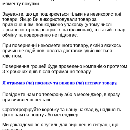
моменту покупки.
Зауважте, що це поширюється тільки на невикористані
товари. Якщо Ви використовували товар за
призначенням, пошкоджено упаковку (у тому числі
зірвано контроль розкриття на флаконах), то такий товар
обміну та поверненню не підлягає.
При поверненні некосметичного товару, який з якихось
причин не підійшов, оплата доставки здійснюється
клієнтом.
Повернення грошей буде проведено компанією протягом
3-х робочих днів після отримання товару.
Я отримав (ла) посилку та виявив (ла) нестачу товару.
Повідомте нам по телефону або в месенджер, відразу
при виявленні нестачі.
Сфотогрофіруйте коробку та нашу накладну, надішліть
фото нам на пошту або месенджер.
Ми докладемо всіх зусиль для вирішення ситуації, що
склалася.