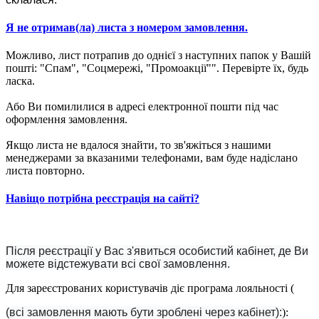
Я не отримав(ла) листа з номером замовлення.
Можливо, лист потрапив до однієї з наступних папок у Вашій
пошті: "Спам", "Соцмережі, "Промоакції"". Перевірте їх, будь
ласка.
Або Ви помилилися в адресі електронної пошти під час
оформлення замовлення.
Якщо листа не вдалося знайти, то зв'яжіться з нашими
менеджерами за вказаними телефонами, вам буде надіслано
листа повторно.
Навіщо потрібна реєстрація на сайті?
Після реєстрації у Вас з'явиться особистий кабінет, де Ви
можете відстежувати всі свої замовлення.
Для зареєстрованих користувачів діє програма лояльності (
(всі замовлення мають бути зроблені через кабінет):
):