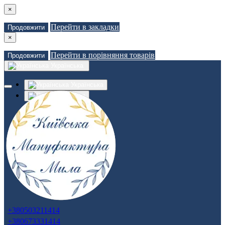
×
Перейти в закладки
Продовжити
×
Перейти в порівняння товарів
Продовжити
Українська
Українська
Russian
Закладки (0)
Порівняння товарів (0)
Доставка
Зв'язатися з нами
Авторизація
Реєстрація
+380503211414
+380673331414