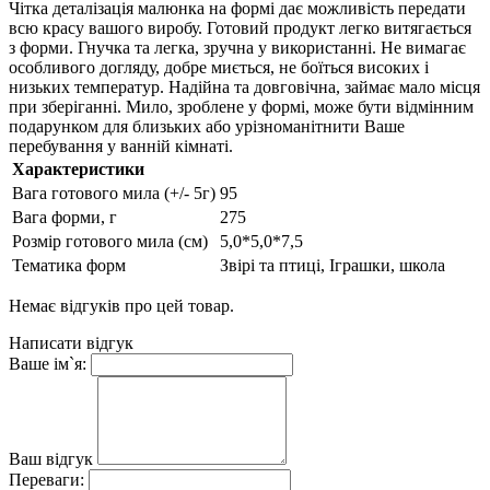
Чітка деталізація малюнка на формі дає можливість передати
всю красу вашого виробу. Готовий продукт легко витягається
з форми. Гнучка та легка, зручна у використанні. Не вимагає
особливого догляду, добре миється, не боїться високих і
низьких температур. Надійна та довговічна, займає мало місця
при зберіганні. Мило, зроблене у формі, може бути відмінним
подарунком для близьких або урізноманітнити Ваше
перебування у ванній кімнаті.
Характеристики
Вага готового мила (+/- 5г)
95
Вага форми, г
275
Розмір готового мила (см)
5,0*5,0*7,5
Тематика форм
Звірі та птиці, Іграшки, школа
Немає відгуків про цей товар.
Написати відгук
Ваше ім`я:
Ваш відгук
Переваги: