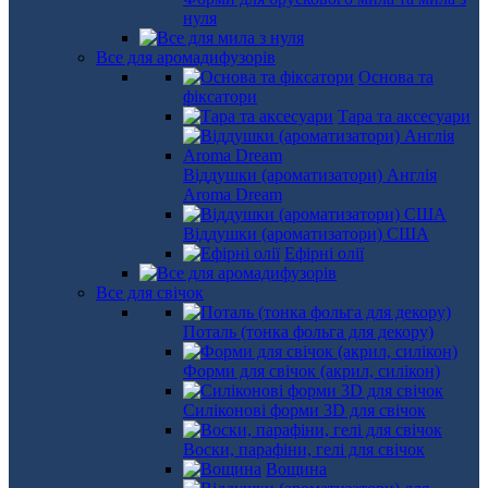
нуля
Все для аромадифузорів
Основа та
фіксатори
Тара та аксесуари
Віддушки (ароматизатори) Англія
Aroma Dream
Віддушки (ароматизатори) США
Ефірні олії
Все для свічок
Поталь (тонка фольга для декору)
Форми для свічок (акрил, силікон)
Силіконові форми 3D для свічок
Воски, парафіни, гелі для свічок
Вощина