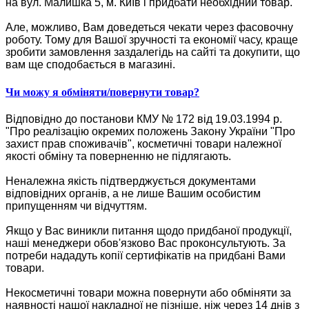
на вул. Малишка 5, м. Київ і придбати необхідний товар.
Але, можливо, Вам доведеться чекати через фасовочну
роботу. Тому для Вашої зручності та економії часу, краще
зробити замовлення заздалегідь на сайті та докупити, що
вам ще сподобається в магазині.
Чи можу я обміняти/повернути товар?
Відповідно до постанови КМУ № 172 від 19.03.1994 р.
"Про реалізацію окремих положень Закону України "Про
захист прав споживачів", косметичні товари належної
якості обміну та поверненню не підлягають.
Неналежна якість підтверджується документами
відповідних органів, а не лише Вашим особистим
припущенням чи відчуттям.
Якщо у Вас виникли питання щодо придбаної продукції,
наші менеджери обов'язково Вас проконсультують. За
потреби нададуть копії сертифікатів на придбані Вами
товари.
Некосметичні товари можна повернути або обміняти за
наявності нашої накладної не пізніше, ніж через 14 днів з