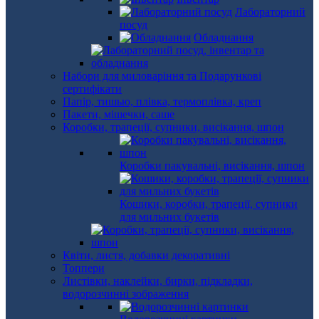
Лабораторний
посуд
Обладнання
Набори для миловаріння та Подарункові
сертифікати
Папір, тишью, плівка, термоплівка, креп
Пакети, мішечки, саше
Коробки, трапеції, супники, висікання, шпон
Коробки пакувальні, висікання, шпон
Кошики, коробки, трапеції, супники
для мильних букетів
Квіти, листя, добавки декоративні
Топпери
Листівки, наклейки, бирки, підкладки,
водорозчинні зображення