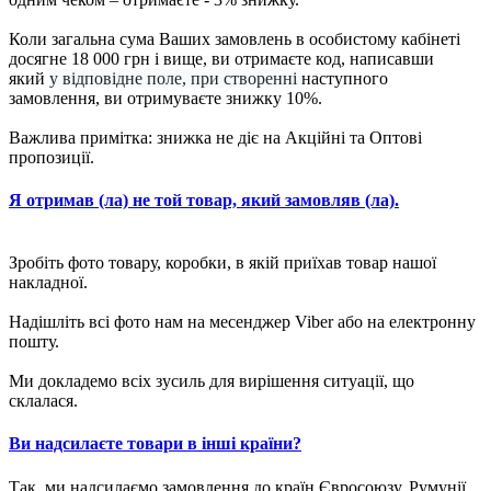
Коли загальна сума Ваших замовлень в особистому кабінеті
досягне 18 000 грн і вище, ви отримаєте код, написавши
який
у відповідне поле, при створенні
наступного
замовлення, ви отримуваєте знижку 10%.
Важлива примітка: знижка не діє на Акційні та Оптові
пропозиції.
Я отримав (ла) не той товар, який замовляв (ла).
Зробіть фото товару, коробки, в якій приїхав товар нашої
накладної.
Надішліть всі фото нам на месенджер Viber або на електронну
пошту.
Ми докладемо всіх зусиль для вирішення ситуації, що
склалася.
Ви надсилаєте товари в інші країни?
Так, ми надсилаємо замовлення до країн Євросоюзу, Румунії,