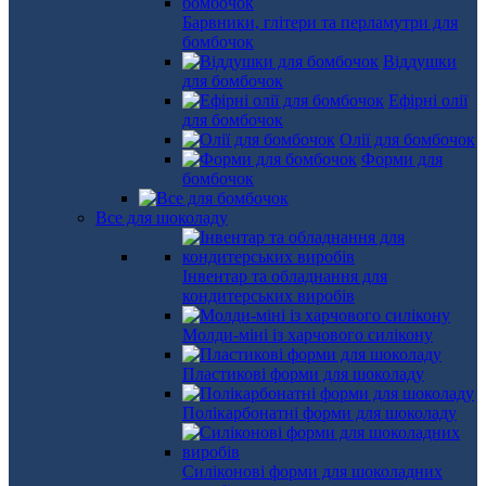
Барвники, глітери та перламутри для
бомбочок
Віддушки
для бомбочок
Ефірні олії
для бомбочок
Олії для бомбочок
Форми для
бомбочок
Все для шоколаду
Інвентар та обладнання для
кондитерських виробів
Молди-міні із харчового силікону
Пластикові форми для шоколаду
Полікарбонатні форми для шоколаду
Силіконові форми для шоколадних