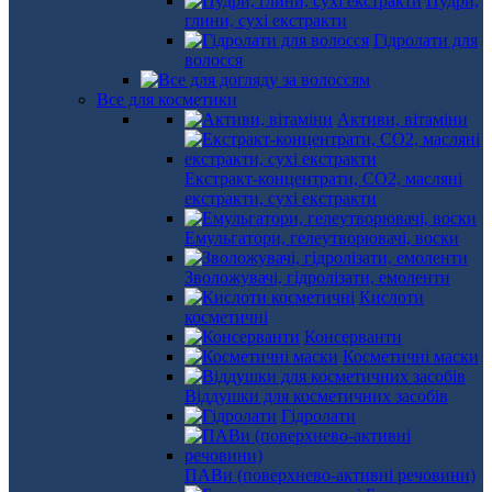
Пудри,
глини, сухі екстракти
Гідролати для
волосся
Все для косметики
Активи, вітаміни
Екстракт-концентрати, СО2, масляні
екстракти, сухі екстракти
Емульгатори, гелеутворювачі, воски
Зволожувачі, гідролізати, емоленти
Кислоти
косметичні
Консерванти
Косметичні маски
Віддушки для косметичних засобів
Гідролати
ПАВи (поверхнево-активні речовини)