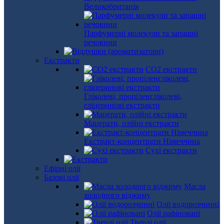
Великобританія
Парфумерні молекули та запашні
речовини
Екстракти
СО2 екстракти
Гліколеві, пропіленгліколеві,
гліцеринові екстракти
Мацерати, олійні екстракти
Екстракт-концентрати Німеччина
Сухі екстракти
Ефірні олії
Базові олії
Масла
холодного віджиму
Олії водорозчинні
Олії рафіновані
Тверді олії