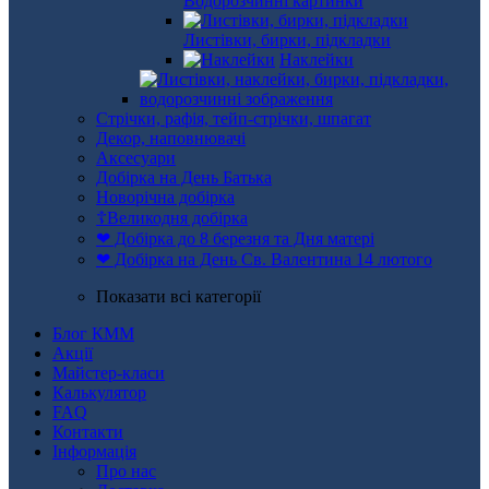
Водорозчинні картинки
Листівки, бирки, підкладки
Наклейки
Стрічки, рафія, тейп-стрічки, шпагат
Декор, наповнювачі
Аксесуари
Добірка на День Батька
Новорічна добірка
☦Великодня добірка
❤ Добірка до 8 березня та Дня матері
❤ Добірка на День Св. Валентина 14 лютого
Показати всі категорії
Блог КММ
Акції
Майстер-класи
Калькулятор
FAQ
Контакти
Інформація
Про нас