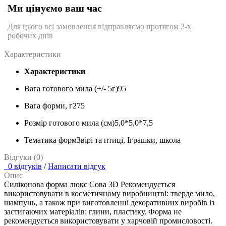
Ми цінуємо ваш час
Для цього всі замовлення відправляємо протягом 2-х
робочих днів
Характеристики
Характеристики
Вага готового мила (+/- 5г)
95
Вага форми, г
275
Розмір готового мила (см)
5,0*5,0*7,5
Тематика форм
Звірі та птиці, Іграшки, школа
Відгуки (0)
0 відгуків
/
Написати відгук
Опис
Силіконова форма люкс Сова 3D Рекомендується
використовувати в косметичному виробництві: тверде мило,
шампунь, а також при виготовленні декоративних виробів із
застигаючих матеріалів: глини, пластику. Форма не
рекомендується використовувати у харчовій промисловості.