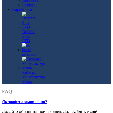
Доставка
Безпека
Виробники
Dolphin
Soap
LTD
no brand
Київська
Мануфактура
Мила
FAQ
Як зробити замовлення?
Додайте обрані товари в кошик.
Далі зайдіть у свій