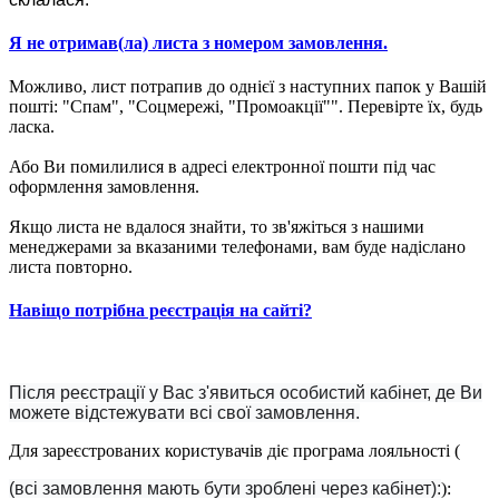
Я не отримав(ла) листа з номером замовлення.
Можливо, лист потрапив до однієї з наступних папок у Вашій
пошті: "Спам", "Соцмережі, "Промоакції"". Перевірте їх, будь
ласка.
Або Ви помилилися в адресі електронної пошти під час
оформлення замовлення.
Якщо листа не вдалося знайти, то зв'яжіться з нашими
менеджерами за вказаними телефонами, вам буде надіслано
листа повторно.
Навіщо потрібна реєстрація на сайті?
Після реєстрації у Вас з'явиться особистий кабінет, де Ви
можете відстежувати всі свої замовлення.
Для зареєстрованих користувачів діє програма лояльності (
(всі замовлення мають бути зроблені через кабінет):
):