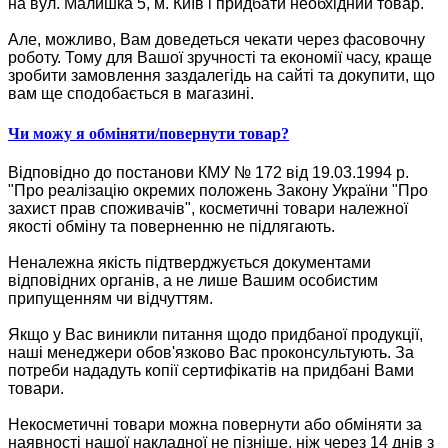
на вул. Малишка 5, м. Київ і придбати необхідний товар.
Але, можливо, Вам доведеться чекати через фасовочну
роботу. Тому для Вашої зручності та економії часу, краще
зробити замовлення заздалегідь на сайті та докупити, що
вам ще сподобається в магазині.
Чи можу я обміняти/повернути товар?
Відповідно до постанови КМУ № 172 від 19.03.1994 р.
"Про реалізацію окремих положень Закону України "Про
захист прав споживачів", косметичні товари належної
якості обміну та поверненню не підлягають.
Неналежна якість підтверджується документами
відповідних органів, а не лише Вашим особистим
припущенням чи відчуттям.
Якщо у Вас виникли питання щодо придбаної продукції,
наші менеджери обов'язково Вас проконсультують. За
потреби нададуть копії сертифікатів на придбані Вами
товари.
Некосметичні товари можна повернути або обміняти за
наявності нашої накладної не пізніше, ніж через 14 днів з