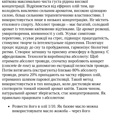
квіткова максимально чиста густа рідина високої
концентрації. Відрізняється від ефірних олій тим, що
володіють виключно сильним ароматом, високою цілющою
силою, більш сильними терапевтичними властивостями. І
використовується лише в низьких концентраціях. Не містить
етилового спирту. Абсолют троянди – має багатий, солодкий
аромат із теплими квітковими відтінками. Це аромат розкоші,
умиротворення, впевненості у собі. Усуває симптоми
перевтоми, усуває реакції на стрес, підвищує працездатність,
стимулює творче та інтелектуальне піднесення. Полегшує
процес відходу до сну та пробудження, гармонізує біологічні
ритми. Створює затишну та приємну атмосферу в будинку. Є
афродизіаком. Технологія виробництва абсолюту: Щоб
отримати абсолют троянди, спочатку виробляють конкрет
(concrete de rose) за допомогою екстракції пелюстків троянди.
Потім витягають (екстрагують) близько 80% абсолюту
троянди, решта 20% припадають на частку ефірних олій,
отриманих шляхом парової дистиляції. Такий метод
використовується в тих випадках, коли дистиляція може
спотворити тонкий ніжний аромат квітів. Таким чином,
натуральний аромат зберігається, стає концентрованим. Як
правильно працювати з абсолютом:
Розвести його в олії 1/10. Як базове масло можна
використовувати масло жожоба – через його