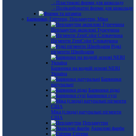
- Пластикові форми для шоколаду
- Полікарбонатні форми для шоколаду
Барвники, Гліттери, Перламутри, Міки
Перламутри акрилові Туреччина
Пігменти ZeniColor Словаччина
Рідкі
пігменти Швейцарія
Барвники на водній основі NERI
Україна
Барвники
натуральні
Барвники рідкі
Барвники сухі
Міка (слюда) натуральні пігменти
США
Перламутри
Акрилові фарби
Глітери