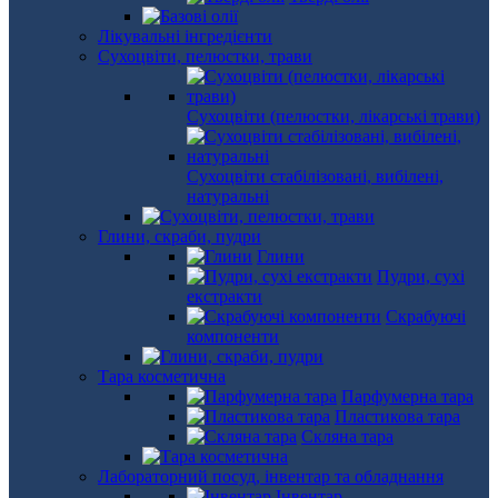
Лікувальні інгредієнти
Сухоцвіти, пелюстки, трави
Сухоцвіти (пелюстки, лікарські трави)
Сухоцвіти стабілізовані, вибілені,
натуральні
Глини, скраби, пудри
Глини
Пудри, сухі
екстракти
Скрабуючі
компоненти
Тара косметична
Парфумерна тара
Пластикова тара
Скляна тара
Лабораторний посуд, інвентар та обладнання
Інвентар