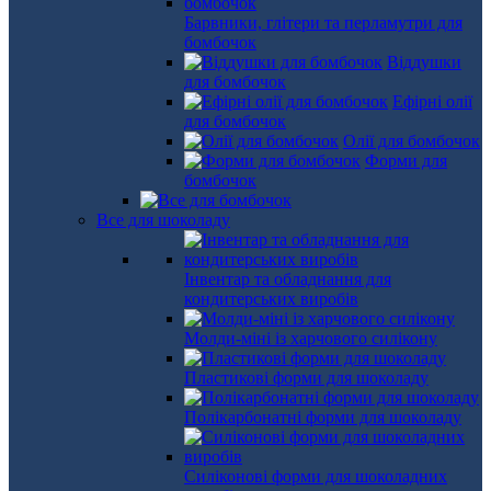
Барвники, глітери та перламутри для
бомбочок
Віддушки
для бомбочок
Ефірні олії
для бомбочок
Олії для бомбочок
Форми для
бомбочок
Все для шоколаду
Інвентар та обладнання для
кондитерських виробів
Молди-міні із харчового силікону
Пластикові форми для шоколаду
Полікарбонатні форми для шоколаду
Силіконові форми для шоколадних