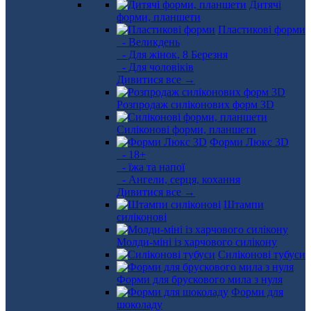
Дитячі
форми, планшети
Пластикові форми
- Великдень
- Для жінок, 8 Березня
- Для чоловіків
Дивитися все →
Розпродаж силіконових форм 3D
Силіконові форми, планшети
Форми Люкс 3D
- 18+
- їжа та напої
- Ангели, серця, кохання
Дивитися все →
Штампи
силіконові
Молди-міні із харчового силікону
Силіконові тубуси
Форми для брускового мила з нуля
Форми для
шоколаду