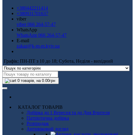
+380442211414
+380931701637
viber
viber 066 264-57-47
WhatsApp
WhatsApp 066 264-57-47
E-mail
zakaz@k-m-m.kyiv.ua
Графік: ПН-ПТ з 10 до 18; Субота, Неділя - вихідний
0
товарів, на 0.00грн
КАТАЛОГ ТОВАРІВ
Добірка до 1 Вересня та до Дня Вчителя
Патріотична добірка
Розпродаж
Антивіковий догляд