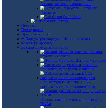
Активи, кислоти, зволожувачі
Екстракти,
гідролати
Олії базові
Пептиди
При куперозі
Проти пігментації
❤ Парфумерія (парфуми нішові, люксові)
Фіксатори аромату
Все для догляду за волоссям
Активи,
вітаміни, кислоти
Для росту волосся
Емоленти, гідролізати, силікони
Олії, екстракти масляні, СО2-
екстракти, екстракт-концентрати
Основи для шампуню, кондиціонера,
ПАВи