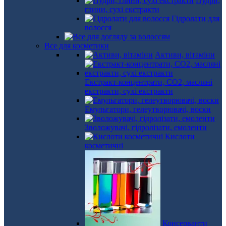
Пудри,
глини, сухі екстракти
Гідролати для
волосся
Все для косметики
Активи, вітаміни
Екстракт-концентрати, СО2, масляні
екстракти, сухі екстракти
Емульгатори, гелеутворювачі, воски
Зволожувачі, гідролізати, емоленти
Кислоти
косметичні
Консерванти