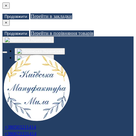
×
Перейти в закладки
Продовжити
×
Перейти в порівняння товарів
Продовжити
Українська
Українська
Russian
Закладки (0)
Порівняння товарів (0)
Доставка
Зв'язатися з нами
Авторизація
Реєстрація
+380503211414
+380673331414