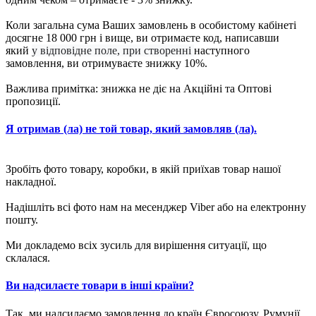
Коли загальна сума Ваших замовлень в особистому кабінеті
досягне 18 000 грн і вище, ви отримаєте код, написавши
який
у відповідне поле, при створенні
наступного
замовлення, ви отримуваєте знижку 10%.
Важлива примітка: знижка не діє на Акційні та Оптові
пропозиції.
Я отримав (ла) не той товар, який замовляв (ла).
Зробіть фото товару, коробки, в якій приїхав товар нашої
накладної.
Надішліть всі фото нам на месенджер Viber або на електронну
пошту.
Ми докладемо всіх зусиль для вирішення ситуації, що
склалася.
Ви надсилаєте товари в інші країни?
Так, ми надсилаємо замовлення до країн Євросоюзу, Румунії,