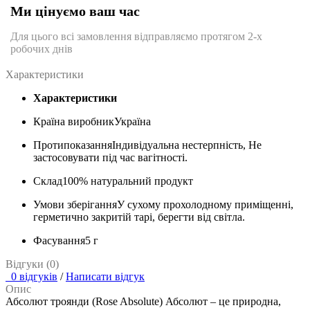
Ми цінуємо ваш час
Для цього всі замовлення відправляємо протягом 2-х
робочих днів
Характеристики
Характеристики
Країна виробник
Україна
Протипоказання
Індивідуальна нестерпність, Не
застосовувати під час вагітності.
Склад
100% натуральний продукт
Умови зберігання
У сухому прохолодному приміщенні,
герметично закритій тарі, берегти від світла.
Фасування
5 г
Відгуки (0)
0 відгуків
/
Написати відгук
Опис
Абсолют троянди (Rose Absolute) Абсолют – це природна,