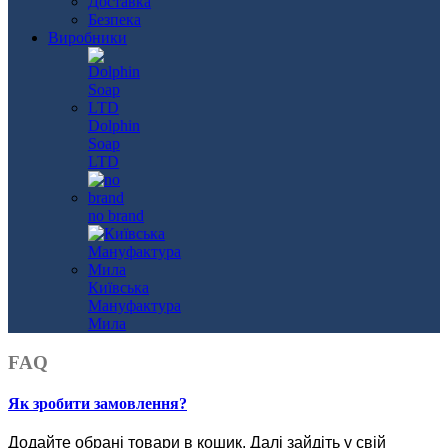
Доставка
Безпека
Виробники
Dolphin
Soap
LTD
no brand
Київська
Мануфактура
Мила
FAQ
Як зробити замовлення?
Додайте обрані товари в кошик.
Далі зайдіть у свій