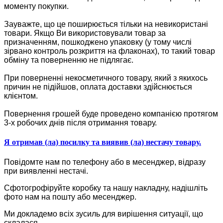
моменту покупки.
Зауважте, що це поширюється тільки на невикористані
товари. Якщо Ви використовували товар за
призначенням, пошкоджено упаковку (у тому числі
зірвано контроль розкриття на флаконах), то такий товар
обміну та поверненню не підлягає.
При поверненні некосметичного товару, який з якихось
причин не підійшов, оплата доставки здійснюється
клієнтом.
Повернення грошей буде проведено компанією протягом
3-х робочих днів після отримання товару.
Я отримав (ла) посилку та виявив (ла) нестачу товару.
Повідомте нам по телефону або в месенджер, відразу
при виявленні нестачі.
Сфотогрофіруйте коробку та нашу накладну, надішліть
фото нам на пошту або месенджер.
Ми докладемо всіх зусиль для вирішення ситуації, що
склалася.