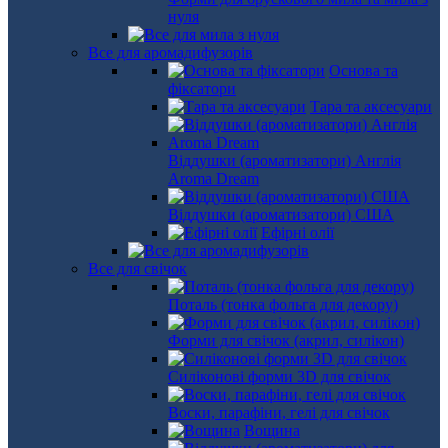
нуля
Все для аромадифузорів
Основа та
фіксатори
Тара та аксесуари
Віддушки (ароматизатори) Англія
Aroma Dream
Віддушки (ароматизатори) США
Ефірні олії
Все для свічок
Поталь (тонка фольга для декору)
Форми для свічок (акрил, силікон)
Силіконові форми 3D для свічок
Воски, парафіни, гелі для свічок
Вощина