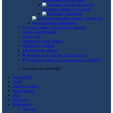
Водорозчинні картинки
Листівки, бирки, підкладки
Наклейки
Стрічки, рафія, тейп-стрічки, шпагат
Декор, наповнювачі
Аксесуари
Добірка на День Батька
Новорічна добірка
☦Великодня добірка
❤ Добірка до 8 березня та Дня матері
❤ Добірка на День Св. Валентина 14 лютого
Показати всі категорії
Блог КММ
Акції
Майстер-класи
Калькулятор
FAQ
Контакти
Інформація
Про нас