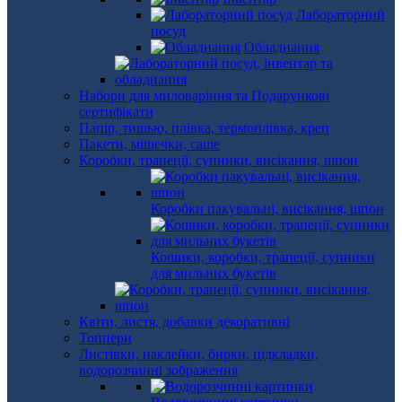
Лабораторний
посуд
Обладнання
Набори для миловаріння та Подарункові
сертифікати
Папір, тишью, плівка, термоплівка, креп
Пакети, мішечки, саше
Коробки, трапеції, супники, висікання, шпон
Коробки пакувальні, висікання, шпон
Кошики, коробки, трапеції, супники
для мильних букетів
Квіти, листя, добавки декоративні
Топпери
Листівки, наклейки, бирки, підкладки,
водорозчинні зображення