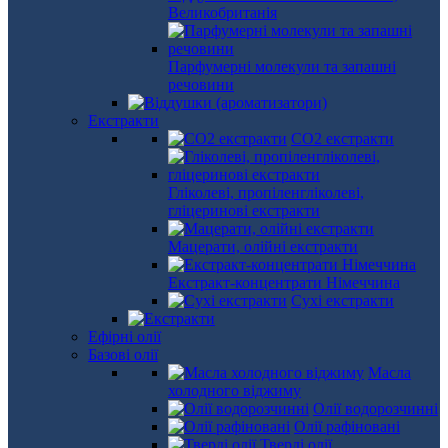
Великобританія
Парфумерні молекули та запашні
речовини
Екстракти
СО2 екстракти
Гліколеві, пропіленгліколеві,
гліцеринові екстракти
Мацерати, олійні екстракти
Екстракт-концентрати Німеччина
Сухі екстракти
Ефірні олії
Базові олії
Масла
холодного віджиму
Олії водорозчинні
Олії рафіновані
Тверді олії