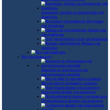
Барвники, глітери та перламутри для
бомбочок
Віддушки
для бомбочок
Ефірні олії
для бомбочок
Олії для бомбочок
Форми для
бомбочок
Все для шоколаду
Інвентар та обладнання для
кондитерських виробів
Молди-міні із харчового силікону
Пластикові форми для шоколаду
Полікарбонатні форми для шоколаду