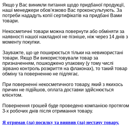
Якщо у Вас виникли питання щодо придбаної продукції,
наші менеджери обов'язково Вас проконсультують. За
потреби нададуть копії сертифікатів на придбані Вами
товари.
Некосметичні товари можна повернути або обміняти за
наявності нашої накладної не пізніше, ніж через 14 днів з
моменту покупки.
Зауважте, що це поширюється тільки на невикористані
товари. Якщо Ви використовували товар за
призначенням, пошкоджено упаковку (у тому числі
зірвано контроль розкриття на флаконах), то такий товар
обміну та поверненню не підлягає.
При поверненні некосметичного товару, який з якихось
причин не підійшов, оплата доставки здійснюється
клієнтом.
Повернення грошей буде проведено компанією протягом
3-х робочих днів після отримання товару.
Я отримав (ла) посилку та виявив (ла) нестачу товару.