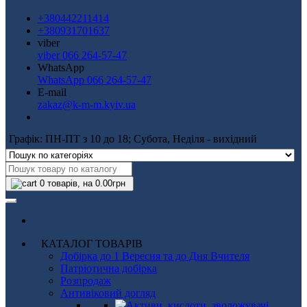
+380442211414
+380931701637
viber
viber 066 264-57-47
WhatsApp
WhatsApp 066 264-57-47
E-mail
zakaz@k-m-m.kyiv.ua
Графік: ПН-ПТ з 10 до 18; Субота, Неділя - вихідний
0
товарів, на 0.00грн
КАТАЛОГ ТОВАРІВ
Добірка до 1 Вересня та до Дня Вчителя
Патріотична добірка
Розпродаж
Антивіковий догляд