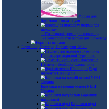
Форми для
брускового мила з нуля
Форми для
шоколаду
- Пластикові форми для шоколаду
- Полікарбонатні форми для шоколаду
Барвники, Гліттери, Перламутри, Міки
Перламутри акрилові Туреччина
Пігменти ZeniColor Словаччина
Рідкі
пігменти Швейцарія
Барвники на водній основі NERI
Україна
Барвники
натуральні
Барвники рідкі
Барвники сухі