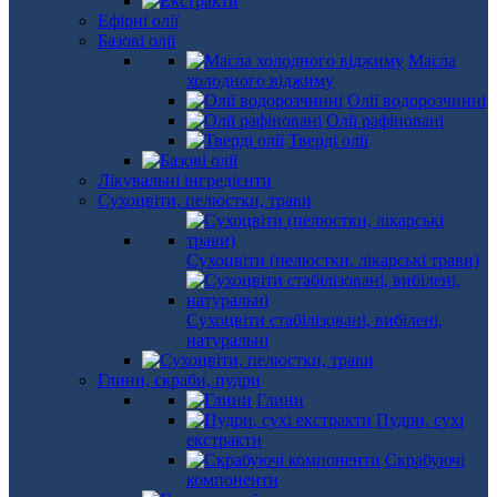
Ефірні олії
Базові олії
Масла
холодного віджиму
Олії водорозчинні
Олії рафіновані
Тверді олії
Лікувальні інгредієнти
Сухоцвіти, пелюстки, трави
Сухоцвіти (пелюстки, лікарські трави)
Сухоцвіти стабілізовані, вибілені,
натуральні
Глини, скраби, пудри
Глини
Пудри, сухі
екстракти
Скрабуючі
компоненти