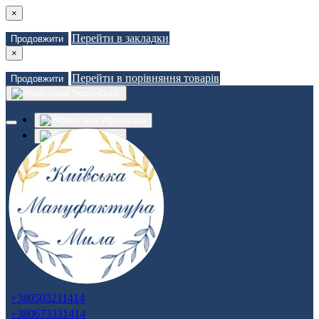
×
Перейти в закладки
Продовжити
×
Перейти в порівняння товарів
Продовжити
Українська
Українська
Russian
Закладки (0)
Порівняння товарів (0)
Доставка
Зв'язатися з нами
Авторизація
Реєстрація
+380503211414
+380673331414