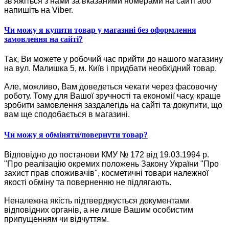
зв'яжіться з нами за вказаними номерами на сайті або
напишіть на Viber.
Чи можу я купити товар у магазині без оформлення
замовлення на сайті?
Так, Ви можете у робочий час прийти до нашого магазину
на вул. Малишка 5, м. Київ і придбати необхідний товар.
Але, можливо, Вам доведеться чекати через фасовочну
роботу. Тому для Вашої зручності та економії часу, краще
зробити замовлення заздалегідь на сайті та докупити, що
вам ще сподобається в магазині.
Чи можу я обміняти/повернути товар?
Відповідно до постанови КМУ № 172 від 19.03.1994 р.
"Про реалізацію окремих положень Закону України "Про
захист прав споживачів", косметичні товари належної
якості обміну та поверненню не підлягають.
Неналежна якість підтверджується документами
відповідних органів, а не лише Вашим особистим
припущенням чи відчуттям.