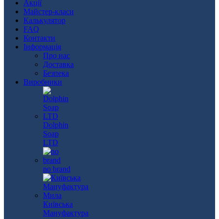
Акції
Майстер-класи
Калькулятор
FAQ
Контакти
Інформація
Про нас
Доставка
Безпека
Виробники
Dolphin
Soap
LTD
no brand
Київська
Мануфактура