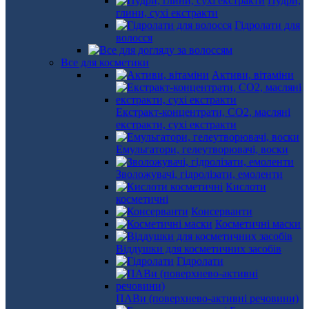
Пудри,
глини, сухі екстракти
Гідролати для
волосся
Все для косметики
Активи, вітаміни
Екстракт-концентрати, СО2, масляні
екстракти, сухі екстракти
Емульгатори, гелеутворювачі, воски
Зволожувачі, гідролізати, емоленти
Кислоти
косметичні
Консерванти
Косметичні маски
Віддушки для косметичних засобів
Гідролати
ПАВи (поверхнево-активні речовини)