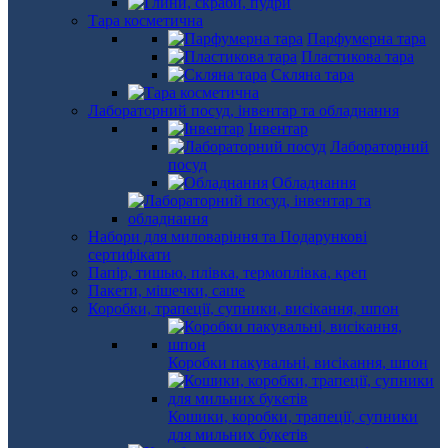
Тара косметична
Парфумерна тара
Пластикова тара
Скляна тара
Лабораторний посуд, інвентар та обладнання
Інвентар
Лабораторний
посуд
Обладнання
Набори для миловаріння та Подарункові
сертифікати
Папір, тишью, плівка, термоплівка, креп
Пакети, мішечки, саше
Коробки, трапеції, супники, висікання, шпон
Коробки пакувальні, висікання, шпон
Кошики, коробки, трапеції, супники
для мильних букетів