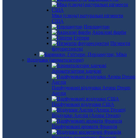
Міка (слюда) натуральні пігменти
США
Перламутри
Акрилові фарби
Глітери
Пігменти
флуоресцентні
Віддушки (ароматизатори)
Ароматизатори харчові
Парфумовані віддушки Aroma Dream
Англія
Парфумовані віддушки США
Віддушки Англія (Aroma Dream)
Парфумовані аромати Франція
Віддушки косметичні Франція