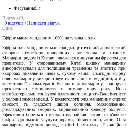
Фасування
5 г
Відгуки (0)
0 відгуків
/
Написати відгук
Опис
Ефірне масло мандарину. 100% натуральна олія.
Ефірна олія мандарину має солодко-цитрусовий аромат, який
створює атмосферу новорічних свят, тепла та затишку.
Мандарин родом із Китаю і вважався вишуканим фруктом для
правителів. У стародавньому Китаї шкірку мандарину
використовували для поліпшення травлення та апетиту, при
хворобах дихальних шляхів, сухому кашлі. Сьогодні ефірну
олію мандарину використовують не лише в медицині, а й у
косметології, ароматерапії. Ефірна олія мандарину – запорука
прекрасного самопочуття в зимову пору року. Його
антибактеріальні, тонізуючі властивості зміцнять Ваш імунітет
у холодні зимові місяці. У косметології олія мандарину сприяє
свіжості та гладкості шкіри обличчя, омолодженню,
розгладжуванню зморшок, вирівнюванню кольору обличчя.
Ефективно бореться з целюлітом, зайвою вагою та в'ялістю
шкіри. Допомагає усунути шрами, пігментацію, акне. Олія
мандарина відмінно доглядає нігті і кутикулу. Також його