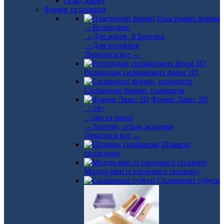
Форми та штампи
Пластикові форми
- Великдень
- Для жінок, 8 Березня
- Для чоловіків
Дивитися все →
Розпродаж силіконових форм 3D
Силіконові форми, планшети
Форми Люкс 3D
- 18+
- їжа та напої
- Ангели, серця, кохання
Дивитися все →
Штампи
силіконові
Молди-міні із харчового силікону
Силіконові тубуси