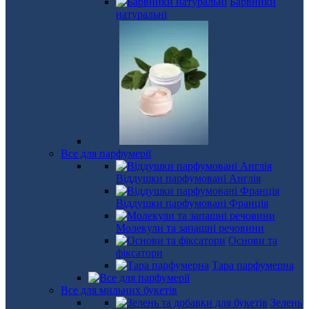
Барвники
натуральні
Все для парфумерії
Віддушки парфумовані Англія
Віддушки парфумовані Франція
Молекули та запашні речовини
Основи та
фіксатори
Тара парфумерна
Все для мильних букетів
Зелень