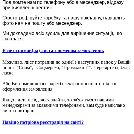
Повідомте нам по телефону або в месенджер, відразу
при виявленні нестачі.
Сфотогрофіруйте коробку та нашу накладну, надішліть
фото нам на пошту або месенджер.
Ми докладемо всіх зусиль для вирішення ситуації, що
склалася.
Я не отримав(ла) листа з номером замовлення.
Можливо, лист потрапив до однієї з наступних папок у Вашій
пошті: "Спам", "Соцмережі, "Промоакції"". Перевірте їх, будь
ласка.
Або Ви помилилися в адресі електронної пошти під час
оформлення замовлення.
Якщо листа не вдалося знайти, то зв'яжіться з нашими
менеджерами за вказаними телефонами, вам буде надіслано
листа повторно.
Навіщо потрібна реєстрація на сайті?