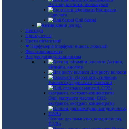
Активи, кислоти, зволожувачі
Екстракти,
гідролати
Олії базові
Пептиди
При куперозі
Проти пігментації
❤ Парфумерія (парфуми нішові, люксові)
Фіксатори аромату
Все для догляду за волоссям
Активи,
вітаміни, кислоти
Для росту волосся
Емоленти, гідролізати, силікони
Олії, екстракти масляні, СО2-
екстракти, екстракт-концентрати
Основи для шампуню, кондиціонера,
ПАВи