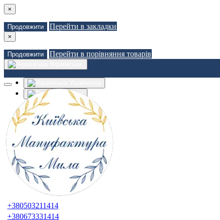
×
Перейти в закладки
Продовжити
×
Перейти в порівняння товарів
Продовжити
Українська
Українська
Russian
Закладки (0)
Порівняння товарів (0)
Доставка
Зв'язатися з нами
Авторизація
Реєстрація
+380503211414
+380673331414