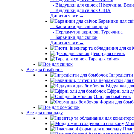
- Віддушки для свічок Німеччина, Вели
- Віддушки для свічок США
Дивитися все →
Барвники для сві
- Барвники для свічок рідкі
- Перламутри акрилові Туреччина
- Барвники для свічок
Дивитися все →
Декор для свічок
Тара для свічок
Все для бомбочок
Інгредієнти
Віддушки для
Ефірні олії 
Олії для бомбочок
Форми для бомб
Все для шоколаду
Молд
Плас