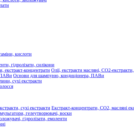
олати
таміни, кислоти
нти, гідролізати, силікони
Олії, екстракти масляні, СО2-екстракти
Основи для шампуню, кондиціонера, ПАВи
лини, сухі екстракти
волосся
Екстракт-концентрати, СО2, масляні екс
мульгатори, гелеутворювачі, воски
оложувачі, гідролізати, емоленти
чні