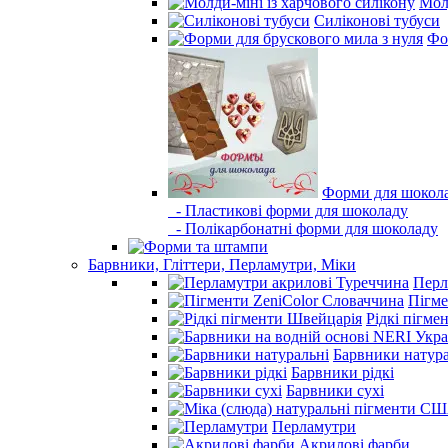
Молд
Силіконові тубуси
Фо
Форми для шокол
- Пластикові форми для шоколаду
- Полікарбонатні форми для шоколаду
Барвники, Гліттери, Перламутри, Міки
Перл
Пігме
Рідкі пігме
Барвники натура
Барвники рідкі
Барвники сухі
Перламутри
Акрилові фарби