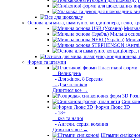
Основа для мила, шампуню, кондиціонера, гелю, к
Мильна
Мильна основа
Мильна
Форми та штампи
Пластикові форми
- Великдень
- Для жінок, 8 Березня
- Для чоловіків
Дивитися все →
Розп
Силікон
Форми Люкс 3D
- 18+
- їжа та напої
- Ангели, серця, кохання
Дивитися все →
Штампи силіконо