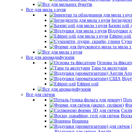
Все для мила з нуля
Інгредієн
Базові олії 
Віддушки дл
Ефірні олії
Сухо
Все для аромадифузорів
Основа та фіксат
Тара та аксесуари
Відд
Ефірні олії
Все для свічок
Пота
Фор
Силі
Воски
Вощина
- Віддушки для свічок Англія