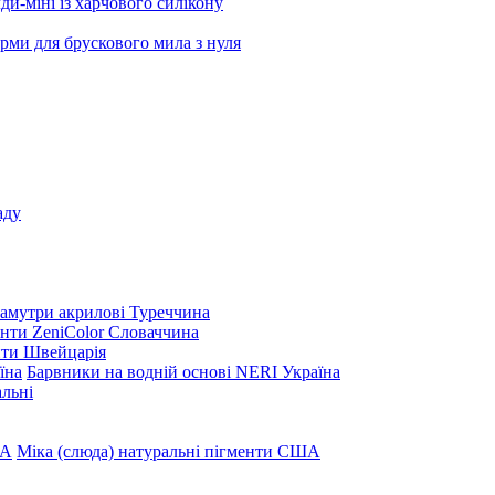
и-міні із харчового силікону
рми для брускового мила з нуля
аду
амутри акрилові Туреччина
нти ZeniColor Словаччина
нти Швейцарія
Барвники на водній основі NERI Україна
льні
Міка (слюда) натуральні пігменти США