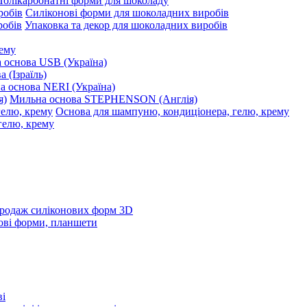
Полікарбонатні форми для шоколаду
Силіконові форми для шоколадних виробів
Упаковка та декор для шоколадних виробів
рему
 основа USB (Україна)
 (Ізраїль)
 основа NERI (Україна)
Мильна основа STEPHENSON (Англія)
Основа для шампуню, кондиціонера, гелю, крему
родаж силіконових форм 3D
ові форми, планшети
ві