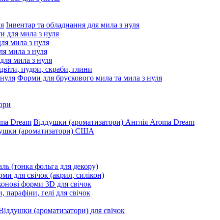
Інвентар та обладнання для мила з нуля
ти для мила з нуля
для мила з нуля
я мила з нуля
 для мила з нуля
цвіти, пудри, скраби, глини
Форми для брускового мила та мила з нуля
ори
Віддушки (ароматизатори) Англія Aroma Dream
ушки (ароматизатори) США
ль (тонка фольга для декору)
ми для свічок (акрил, силікон)
конові форми 3D для свічок
, парафіни, гелі для свічок
Віддушки (ароматизатори) для свічок