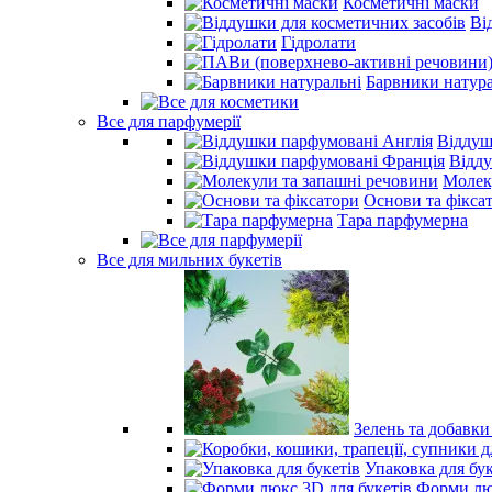
Косметичні маски
Ві
Гідролати
Барвники натура
Все для парфумерії
Віддуш
Відд
Молек
Основи та фікса
Тара парфумерна
Все для мильних букетів
Зелень та добавки
Упаковка для бук
Форми люк