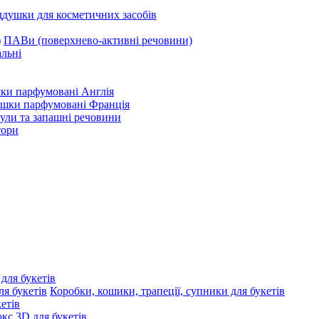
ддушки для косметичних засобів
ПАВи (поверхнево-активні речовини)
льні
ки парфумовані Англія
ушки парфумовані Франція
ули та запашні речовини
тори
 для букетів
Коробки, кошики, трапеції, супники для букетів
етів
с 3D для букетів