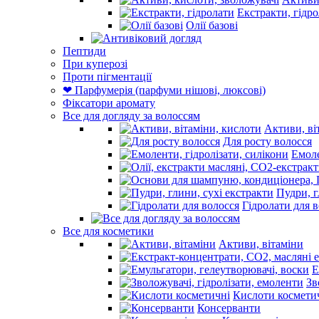
Екстракти, гідр
Олії базові
Пептиди
При куперозі
Проти пігментації
❤ Парфумерія (парфуми нішові, люксові)
Фіксатори аромату
Все для догляду за волоссям
Активи, ві
Для росту волосся
Емоле
Пудри, г
Гідролати для 
Все для косметики
Активи, вітаміни
Е
Зв
Кислоти космети
Консерванти