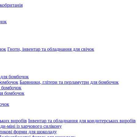
кобританія
чок
Гноти, інвентар та обладнання для свічок
 для бомбочок
Барвники, глітери та перламутри для бомбочок
 бомбочок
для бомбочок
очок
Інвентар та обладнання для кондитерських виробів
и-міні із харчового силікону
тикові форми для шоколаду