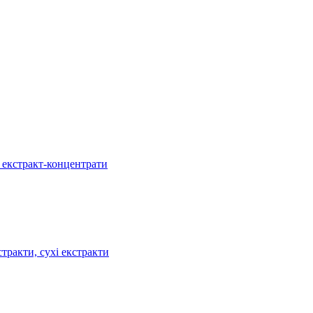
, екстракт-концентрати
тракти, сухі екстракти