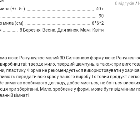
ки
0 відгуків
/
ила (+/- 5г)
40 г
90
о мила (см)
6*6*2
м
8 Березня, Весна, Для жінок, Мамі, Квіти
рма люкс Ранункулюс малий 3D Силіконову форму люкс Ранункулю
иробництві: тверде мило, твердий шампунь, а також при виготовл
ини, пластику. Форма не рекомендується використовувати у харчов
ивість передати всю красу вашого виробу. Готовий продукт легко в
Не вимагає особливого догляду, добре миється, не боїться високих 
сця при зберіганні. Мило, зроблене у формі, може бути відмінним
ванній кімнаті.