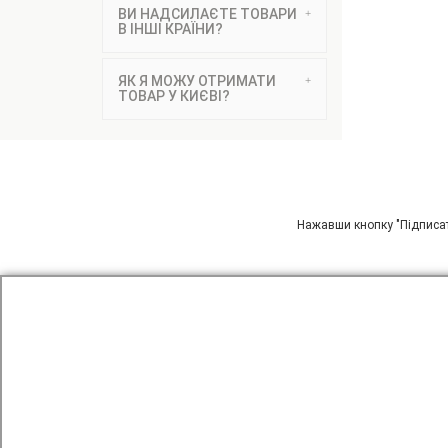
ВИ НАДСИЛАЄТЕ ТОВАРИ
В ІНШІ КРАЇНИ?
ЯК Я МОЖУ ОТРИМАТИ
ТОВАР У КИЄВІ?
ПІДП
Нажавши кнопку "Підписат