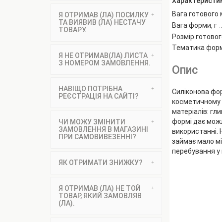
Характеристи
Вага готового м
Я ОТРИМАВ (ЛА) ПОСИЛКУ
ТА ВИЯВИВ (ЛА) НЕСТАЧУ
Вага форми, г
ТОВАРУ.
Розмір готовог
Тематика фор
Я НЕ ОТРИМАВ(ЛА) ЛИСТА
З НОМЕРОМ ЗАМОВЛЕННЯ.
Опис
НАВІЩО ПОТРІБНА
Силіконова фо
РЕЄСТРАЦІЯ НА САЙТІ?
косметичному в
матеріалів: гл
формі дає можл
ЧИ МОЖУ ЗМІНИТИ
ЗАМОВЛЕННЯ В МАГАЗИНІ
використанні. 
ПРИ САМОВИВЕЗЕННІ?
займає мало мі
перебування у 
ЯК ОТРИМАТИ ЗНИЖКУ?
Я ОТРИМАВ (ЛА) НЕ ТОЙ
ТОВАР, ЯКИЙ ЗАМОВЛЯВ
(ЛА).