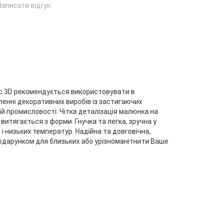
Написати відгук
с 3D рекомендується використовувати в
енні декоративних виробів із застигаючих
ій промисловості. Чітка деталізація малюнка на
итягається з форми. Гнучка та легка, зручна у
і низьких температур. Надійна та довговічна,
 подарунком для близьких або урізноманітнити Ваше