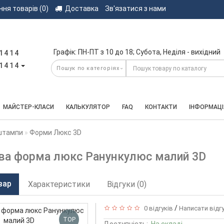
ння товарів (0)
Доставка
Зв'язатися з нами
Графік: ПН-ПТ з 10 до 18; Субота, Неділя - вихідний
1414
1414
МАЙСТЕР-КЛАСИ
КАЛЬКУЛЯТОР
FAQ
КОНТАКТИ
ІНФОРМАЦІ
штампи
Форми Люкс 3D
ва форма люкс Ранункулюс малий 3D
вар
Характеристики
Відгуки (0)
/
0 відгуків
Написати відг
TOP