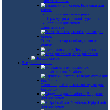
Дивитися все →
Барвники для
свічок
- Барвники для свічок рідкі
- Перламутри акрилові Туреччина
- Барвники для свічок
Дивитися все →
Гноти, інвентар та обладнання для
свічок
Декор для свічок
Тара для свічок
Все для бомбочок
Інгредієнти для бомбочок
Барвники, глітери та перламутри для
бомбочок
Віддушки
для бомбочок
Ефірні олії
для бомбочок