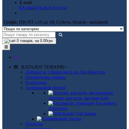
E-mail
zakaz@k-m-m.kyiv.ua
Графік: ПН-ПТ з 10 до 18; Субота, Неділя - вихідний
0
товарів, на 0.00грн
КАТАЛОГ ТОВАРІВ
Добірка до 1 Вересня та до Дня Вчителя
Патріотична добірка
Розпродаж
Антивіковий догляд
Активи, кислоти, зволожувачі
Екстракти,
гідролати
Олії базові
Пептиди