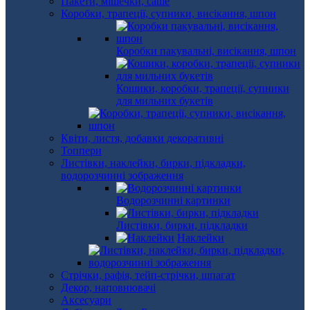
Пакети, мішечки, саше
Коробки, трапеції, супники, висікання, шпон
Коробки пакувальні, висікання, шпон
Кошики, коробки, трапеції, супники
для мильних букетів
Квіти, листя, добавки декоративні
Топпери
Листівки, наклейки, бирки, підкладки,
водорозчинні зображення
Водорозчинні картинки
Листівки, бирки, підкладки
Наклейки
Стрічки, рафія, тейп-стрічки, шпагат
Декор, наповнювачі
Аксесуари