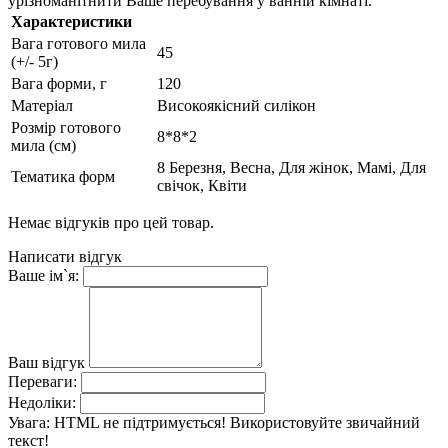
урізноманітнити Ваше перебування у ванній кімнаті.
Характеристики
Вага готового мила
45
(+/- 5г)
Вага форми, г
120
Матеріал
Високоякісний силікон
Розмір готового
8*8*2
мила (см)
8 Березня, Весна, Для жінок, Мамі, Для
Тематика форм
свічок, Квіти
Немає відгуків про цей товар.
Написати відгук
Ваше ім`я:
Ваш відгук
Переваги:
Недоліки:
Увага:
HTML не підтримується! Використовуйте звичайний
текст!