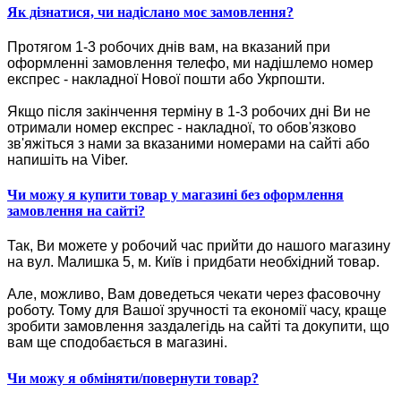
Як дізнатися, чи надіслано моє замовлення?
Протягом 1-3 робочих днів вам, на вказаний при
оформленні замовлення телефо, ми надішлемо номер
експрес - накладної Нової пошти або Укрпошти.
Якщо після закінчення терміну в 1-3 робочих дні Ви не
отримали номер експрес - накладної, то обов'язково
зв'яжіться з нами за вказаними номерами на сайті або
напишіть на Viber.
Чи можу я купити товар у магазині без оформлення
замовлення на сайті?
Так, Ви можете у робочий час прийти до нашого магазину
на вул. Малишка 5, м. Київ і придбати необхідний товар.
Але, можливо, Вам доведеться чекати через фасовочну
роботу. Тому для Вашої зручності та економії часу, краще
зробити замовлення заздалегідь на сайті та докупити, що
вам ще сподобається в магазині.
Чи можу я обміняти/повернути товар?