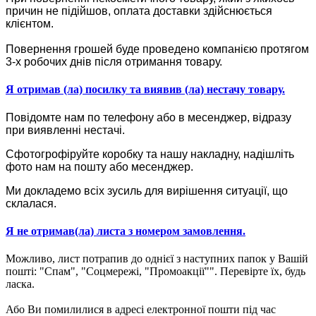
причин не підійшов, оплата доставки здійснюється
клієнтом.
Повернення грошей буде проведено компанією протягом
3-х робочих днів після отримання товару.
Я отримав (ла) посилку та виявив (ла) нестачу товару.
Повідомте нам по телефону або в месенджер, відразу
при виявленні нестачі.
Сфотогрофіруйте коробку та нашу накладну, надішліть
фото нам на пошту або месенджер.
Ми докладемо всіх зусиль для вирішення ситуації, що
склалася.
Я не отримав(ла) листа з номером замовлення.
Можливо, лист потрапив до однієї з наступних папок у Вашій
пошті: "Спам", "Соцмережі, "Промоакції"". Перевірте їх, будь
ласка.
Або Ви помилилися в адресі електронної пошти під час