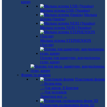
крему
Мильна основа USB (Україна)
Мильна
основа (Ізраїль)
Мильна основа NERI (Україна)
Мильна основа STEPHENSON
(Англія)
Основа для шампуню, кондиціонера,
гелю, крему
Форми та штампи
Пластикові форми
- Великдень
- Для жінок, 8 Березня
- Для чоловіків
Дивитися все →
Розпродаж силіконових форм 3D