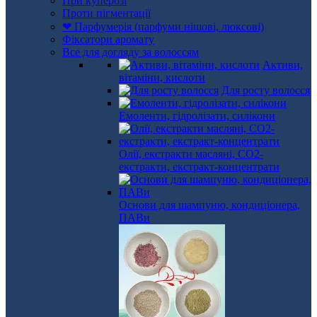
При куперозі
Проти пігментації
❤ Парфумерія (парфуми нішові, люксові)
Фіксатори аромату
Все для догляду за волоссям
Активи,
вітаміни, кислоти
Для росту волосся
Емоленти, гідролізати, силікони
Олії, екстракти масляні, СО2-
екстракти, екстракт-концентрати
Основи для шампуню, кондиціонера,
ПАВи