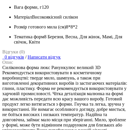
Вага форми, г
120
Матеріал
Високоякісний силікон
Розмір готового мила (см)
8*8*2
Тематика форм
8 Березня, Весна, Для жінок, Мамі, Для
свічок, Квіти
Відгуки (0)
0 відгуків
/
Написати відгук
Опис
Силіконова форма люкс Ранункулюс великий 3D
Рекомендується використовувати в косметичному
виробництві: тверде мило, шампунь, а також при
виготовленні декоративних виробів із застигаючих матеріалів:
глини, пластику. Форма не рекомендується використовувати у
харчовій промисловості. Чітка деталізація малюнка на формі
дає можливість передати всю красу вашого виробу. Готовий
продукт легко витягається з форми. Гнучка та легка, зручна у
використанні. Не вимагає особливого догляду, добре миється,
не боїться високих і низьких температур. Надійна та
довговічна, займає мало місця при зберіганні. Мило, зроблене
у формі, може бути відмінним подарунком для близьких або