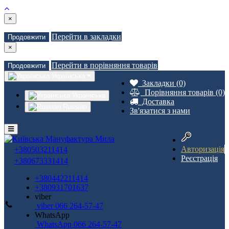
×
Перейти в закладки
Продовжити
×
Перейти в порівняння товарів
Продовжити
Українська
Закладки (0)
Порівняння товарів (0)
Українська
Доставка
Russian
Зв'язатися з нами
Авторизація
+380503211414
Реєстрація
+380673331414
+380442211414
+380931701637
viber
viber 066 264-57-47
WhatsApp
WhatsApp 066 264-57-47