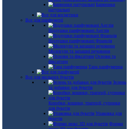
Барвники
натуральні
Все для парфумерії
Віддушки парфумовані Англія
Віддушки парфумовані Франція
Молекули та запашні речовини
Основи та
фіксатори
Тара парфумерна
Все для мильних букетів
Зелень
та добавки для букетів
Коробки, кошики, трапеції, супники
для букетів
Упаковка для
букетів
Форми
люкс 3D для букетів