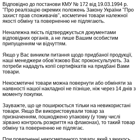
Відповідно до постанови КМУ № 172 від 19.03.1994 р.
"Про реалізацію окремих положень Закону України "Про
захист прав споживачів", косметичні товари належної
якості обміну та поверненню не підлягають.
Неналежна якість підтверджується документами
відповідних органів, а не лише Вашим особистим
припущенням чи відчуттям.
Якщо у Вас виникли питання щодо придбаної продукції,
наші менеджери обов'язково Вас проконсультують. За
потреби нададуть копії сертифікатів на придбані Вами
товари.
Некосметичні товари можна повернути або обміняти за
наявності нашої накладної не пізніше, ніж через 14 днів з
моменту покупки.
Зауважте, що це поширюється тільки на невикористані
товари. Якщо Ви використовували товар за
призначенням, пошкоджено упаковку (у тому числі
зірвано контроль розкриття на флаконах), то такий товар
обміну та поверненню не підлягає.
При поверненні некосметичного товару, який з якихось