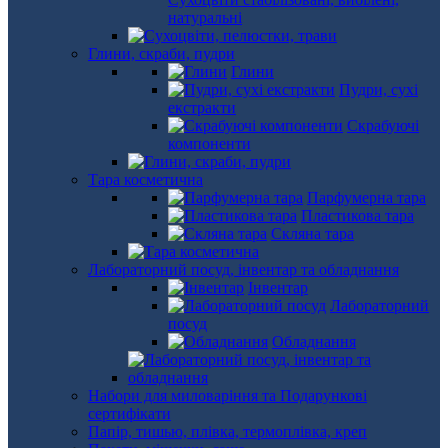
натуральні
Глини, скраби, пудри
Глини
Пудри, сухі
екстракти
Скрабуючі
компоненти
Тара косметична
Парфумерна тара
Пластикова тара
Скляна тара
Лабораторний посуд, інвентар та обладнання
Інвентар
Лабораторний
посуд
Обладнання
Набори для миловаріння та Подарункові
сертифікати
Папір, тишью, плівка, термоплівка, креп