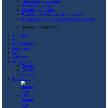
Добірка на День Батька
Новорічна добірка
☦Великодня добірка
❤ Добірка до 8 березня та Дня матері
❤ Добірка на День Св. Валентина 14 лютого
Показати всі категорії
Блог КММ
Акції
Майстер-класи
Калькулятор
FAQ
Контакти
Інформація
Про нас
Доставка
Безпека
Виробники
Dolphin
Soap