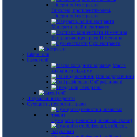
Гліколеві, пропіленгліколеві,
гліцеринові екстракти
Мацерати, олійні екстракти
Екстракт-концентрати Німеччина
Сухі екстракти
Ефірні олії
Базові олії
Масла
холодного віджиму
Олії водорозчинні
Олії рафіновані
Тверді олії
Лікувальні інгредієнти
Сухоцвіти, пелюстки, трави
Сухоцвіти (пелюстки, лікарські трави)
Сухоцвіти стабілізовані, вибілені,