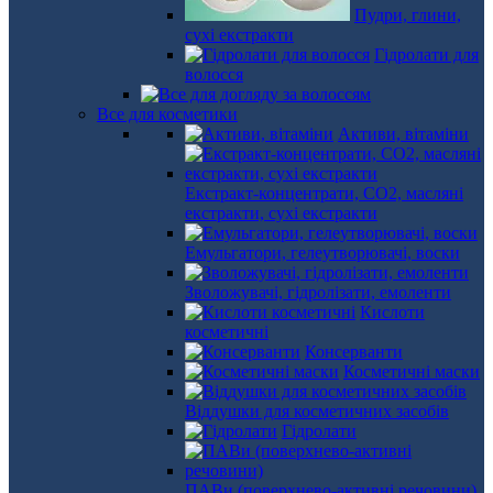
Пудри, глини,
сухі екстракти
Гідролати для
волосся
Все для косметики
Активи, вітаміни
Екстракт-концентрати, СО2, масляні
екстракти, сухі екстракти
Емульгатори, гелеутворювачі, воски
Зволожувачі, гідролізати, емоленти
Кислоти
косметичні
Консерванти
Косметичні маски
Віддушки для косметичних засобів
Гідролати
ПАВи (поверхнево-активні речовини)