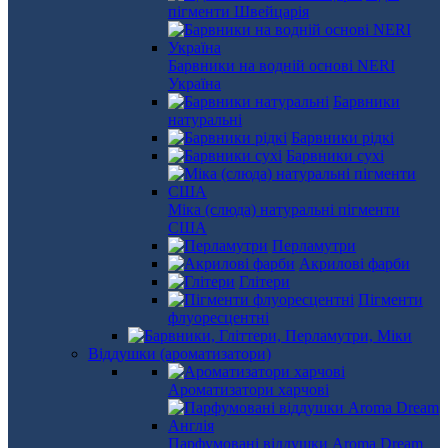
пігменти Швейцарія
Барвники на водній основі NERI
Україна
Барвники
натуральні
Барвники рідкі
Барвники сухі
Міка (слюда) натуральні пігменти
США
Перламутри
Акрилові фарби
Глітери
Пігменти
флуоресцентні
Віддушки (ароматизатори)
Ароматизатори харчові
Парфумовані віддушки Aroma Dream