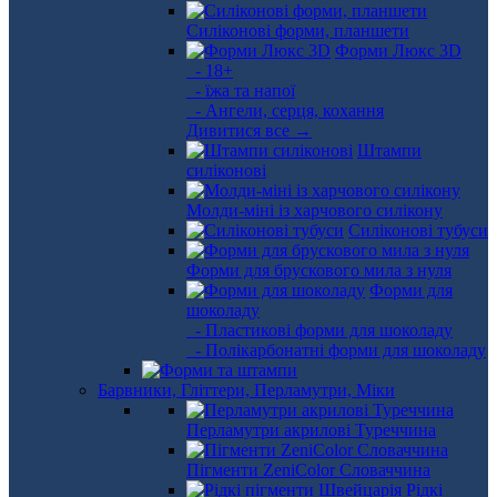
Силіконові форми, планшети
Форми Люкс 3D
- 18+
- їжа та напої
- Ангели, серця, кохання
Дивитися все →
Штампи
силіконові
Молди-міні із харчового силікону
Силіконові тубуси
Форми для брускового мила з нуля
Форми для
шоколаду
- Пластикові форми для шоколаду
- Полікарбонатні форми для шоколаду
Барвники, Гліттери, Перламутри, Міки
Перламутри акрилові Туреччина
Пігменти ZeniColor Словаччина
Рідкі