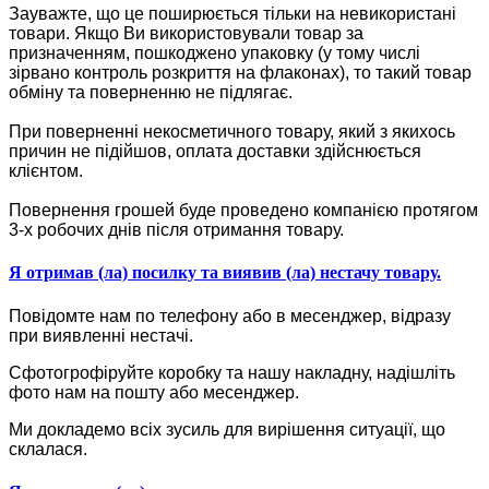
Зауважте, що це поширюється тільки на невикористані
товари. Якщо Ви використовували товар за
призначенням, пошкоджено упаковку (у тому числі
зірвано контроль розкриття на флаконах), то такий товар
обміну та поверненню не підлягає.
При поверненні некосметичного товару, який з якихось
причин не підійшов, оплата доставки здійснюється
клієнтом.
Повернення грошей буде проведено компанією протягом
3-х робочих днів після отримання товару.
Я отримав (ла) посилку та виявив (ла) нестачу товару.
Повідомте нам по телефону або в месенджер, відразу
при виявленні нестачі.
Сфотогрофіруйте коробку та нашу накладну, надішліть
фото нам на пошту або месенджер.
Ми докладемо всіх зусиль для вирішення ситуації, що
склалася.