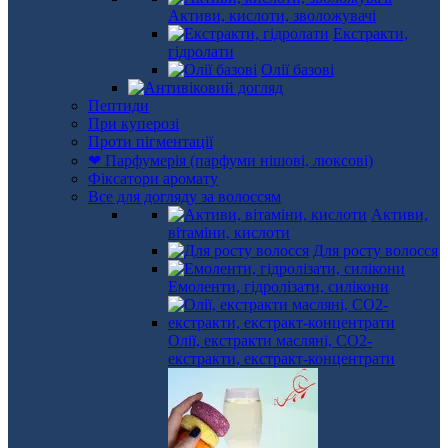
Активи, кислоти, зволожувачі
Екстракти,
гідролати
Олії базові
Пептиди
При куперозі
Проти пігментації
❤ Парфумерія (парфуми нішові, люксові)
Фіксатори аромату
Все для догляду за волоссям
Активи,
вітаміни, кислоти
Для росту волосся
Емоленти, гідролізати, силікони
Олії, екстракти масляні, СО2-
екстракти, екстракт-концентрати