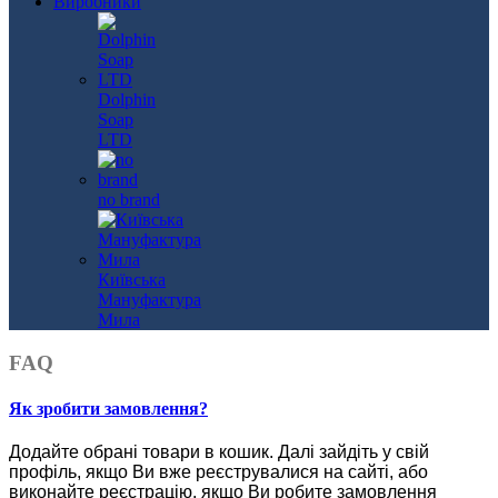
Виробники
Dolphin
Soap
LTD
no brand
Київська
Мануфактура
Мила
FAQ
Як зробити замовлення?
Додайте обрані товари в кошик.
Далі зайдіть у свій
профіль, якщо Ви вже реєструвалися на сайті, або
виконайте реєстрацію, якщо Ви робите замовлення