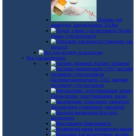
Основи для
шампуню, кондиціонера, ПАВи
Пудри,
глини, сухі екстракти
Гідролати для
волосся
Все для косметики
Активи, вітаміни
Екстракт-концентрати, СО2, масляні
екстракти, сухі екстракти
Емульгатори, гелеутворювачі, воски
Зволожувачі, гідролізати, емоленти
Кислоти
косметичні
Консерванти
Косметичні маски