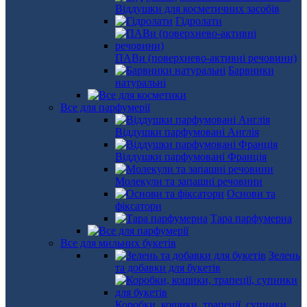
Віддушки для косметичних засобів
Гідролати
ПАВи (поверхнево-активні речовини)
Барвники
натуральні
Все для парфумерії
Віддушки парфумовані Англія
Віддушки парфумовані Франція
Молекули та запашні речовини
Основи та
фіксатори
Тара парфумерна
Все для мильних букетів
Зелень
та добавки для букетів
Коробки, кошики, трапеції, супники