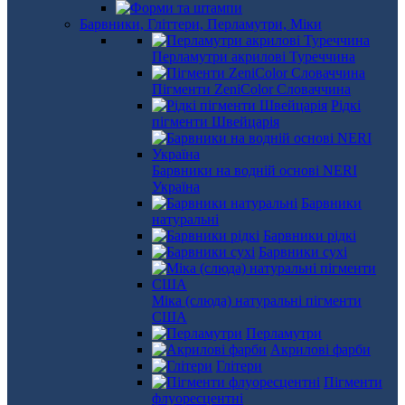
Барвники, Гліттери, Перламутри, Міки
Перламутри акрилові Туреччина
Пігменти ZeniColor Словаччина
Рідкі
пігменти Швейцарія
Барвники на водній основі NERI
Україна
Барвники
натуральні
Барвники рідкі
Барвники сухі
Міка (слюда) натуральні пігменти
США
Перламутри
Акрилові фарби
Глітери
Пігменти
флуоресцентні