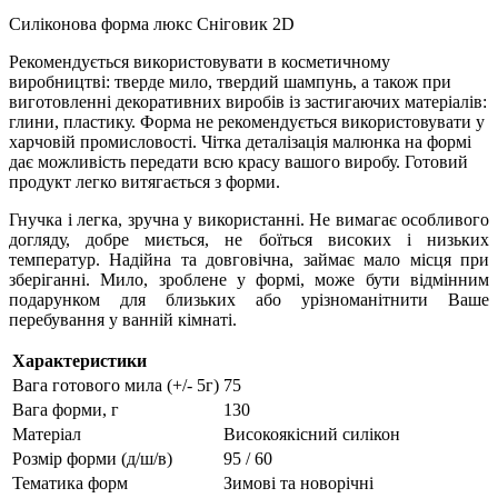
Силіконова форма люкс Сніговик 2D
Рекомендується використовувати в косметичному
виробництві: тверде мило, твердий шампунь, а також при
виготовленні декоративних виробів із застигаючих матеріалів:
глини, пластику. Форма не рекомендується використовувати у
харчовій промисловості. Чітка деталізація малюнка на формі
дає можливість передати всю красу вашого виробу. Готовий
продукт легко витягається з форми.
Гнучка і легка, зручна у використанні. Не вимагає особливого
догляду, добре миється, не боїться високих і низьких
температур. Надійна та довговічна, займає мало місця при
зберіганні. Мило, зроблене у формі, може бути відмінним
подарунком для близьких або урізноманітнити Ваше
перебування у ванній кімнаті.
Характеристики
Вага готового мила (+/- 5г)
75
Вага форми, г
130
Матеріал
Високоякісний силікон
Розмір форми (д/ш/в)
95 / 60
Тематика форм
Зимові та новорічні