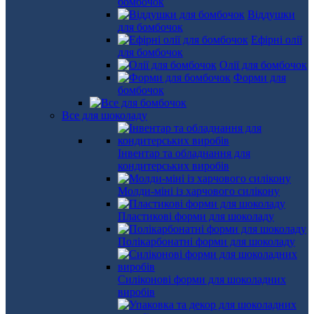
бомбочок
Віддушки
для бомбочок
Ефірні олії
для бомбочок
Олії для бомбочок
Форми для
бомбочок
Все для шоколаду
Інвентар та обладнання для
кондитерських виробів
Молди-міні із харчового силікону
Пластикові форми для шоколаду
Полікарбонатні форми для шоколаду
Силіконові форми для шоколадних
виробів