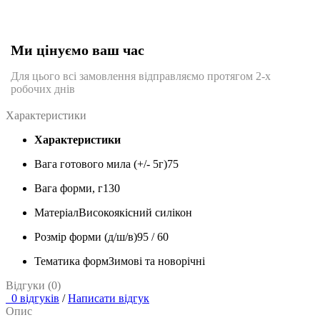
Ми цінуємо ваш час
Для цього всі замовлення відправляємо протягом 2-х
робочих днів
Характеристики
Характеристики
Вага готового мила (+/- 5г)
75
Вага форми, г
130
Матеріал
Високоякісний силікон
Розмір форми (д/ш/в)
95 / 60
Тематика форм
Зимові та новорічні
Відгуки (0)
0 відгуків
/
Написати відгук
Опис