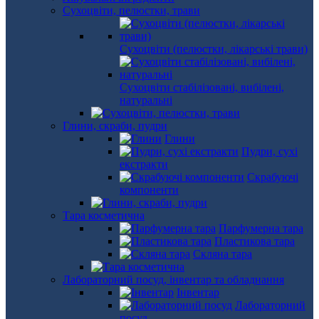
Сухоцвіти, пелюстки, трави
Сухоцвіти (пелюстки, лікарські трави)
Сухоцвіти стабілізовані, вибілені,
натуральні
Глини, скраби, пудри
Глини
Пудри, сухі
екстракти
Скрабуючі
компоненти
Тара косметична
Парфумерна тара
Пластикова тара
Скляна тара
Лабораторний посуд, інвентар та обладнання
Інвентар
Лабораторний
посуд