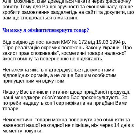
Але, можливо, Вам доведеться чекати через фасовочну
роботу. Тому для Вашої зручності та економії часу, краще
зробити замовлення заздалегідь на сайті та докупити, що
вам ще сподобається в магазині.
Чи можу я обміняти/повернути товар?
Відповідно до постанови КМУ № 172 від 19.03.1994 р.
"Про реалізацію окремих положень Закону України "Про
захист прав споживачів", косметичні товари належної
якості обміну та поверненню не підлягають.
Неналежна якість підтверджується документами
відповідних органів, а не лише Вашим особистим
припущенням чи відчуттям.
Якщо у Вас виникли питання щодо придбаної продукції,
наші менеджери обов'язково Вас проконсультують. За
потреби нададуть копії сертифікатів на придбані Вами
товари.
Некосметичні товари можна повернути або обміняти за
наявності нашої накладної не пізніше, ніж через 14 днів з
моменту покупки.