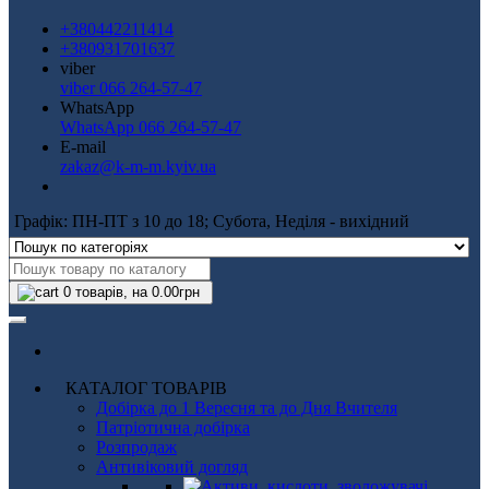
+380442211414
+380931701637
viber
viber 066 264-57-47
WhatsApp
WhatsApp 066 264-57-47
E-mail
zakaz@k-m-m.kyiv.ua
Графік: ПН-ПТ з 10 до 18; Субота, Неділя - вихідний
0
товарів, на 0.00грн
КАТАЛОГ ТОВАРІВ
Добірка до 1 Вересня та до Дня Вчителя
Патріотична добірка
Розпродаж
Антивіковий догляд