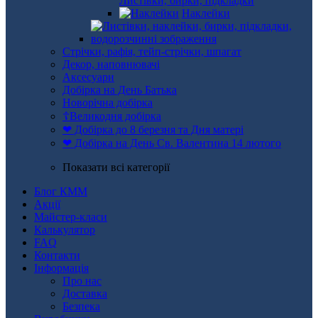
Листівки, бирки, підкладки
Наклейки
Стрічки, рафія, тейп-стрічки, шпагат
Декор, наповнювачі
Аксесуари
Добірка на День Батька
Новорічна добірка
☦Великодня добірка
❤ Добірка до 8 березня та Дня матері
❤ Добірка на День Св. Валентина 14 лютого
Показати всі категорії
Блог КММ
Акції
Майстер-класи
Калькулятор
FAQ
Контакти
Інформація
Про нас
Доставка
Безпека