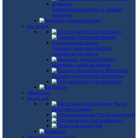
Парфумерні молекули та запашні
речовини
Екстракти
СО2 екстракти
Гліколеві, пропіленгліколеві,
гліцеринові екстракти
Мацерати, олійні екстракти
Екстракт-концентрати Німеччина
Сухі екстракти
Ефірні олії
Базові олії
Масла
холодного віджиму
Олії водорозчинні
Олії рафіновані
Тверді олії
Лікувальні інгредієнти