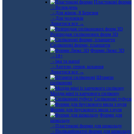
Пластикові форми
- Великдень
- Для жінок, 8 Березня
- Для чоловіків
Дивитися все →
Розпродаж силіконових форм 3D
Силіконові форми, планшети
Форми Люкс 3D
- 18+
- їжа та напої
- Ангели, серця, кохання
Дивитися все →
Штампи
силіконові
Молди-міні із харчового силікону
Силіконові тубуси
Форми для брускового мила з нуля
Форми для
шоколаду
- Пластикові форми для шоколаду
- Полікарбонатні форми для шоколаду