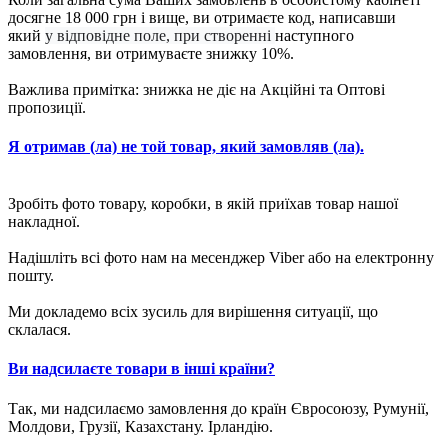
досягне 18 000 грн і вище, ви отримаєте код, написавши
який
у відповідне поле, при створенні
наступного
замовлення, ви отримуваєте знижку 10%.
Важлива примітка: знижка не діє на Акційні та Оптові
пропозиції.
Я отримав (ла) не той товар, який замовляв (ла).
Зробіть фото товару, коробки, в якій приїхав товар нашої
накладної.
Надішліть всі фото нам на месенджер Viber або на електронну
пошту.
Ми докладемо всіх зусиль для вирішення ситуації, що
склалася.
Ви надсилаєте товари в інші країни?
Так, ми надсилаємо замовлення до країн Євросоюзу, Румунії,
Молдови, Грузії, Казахстану. Ірландію.