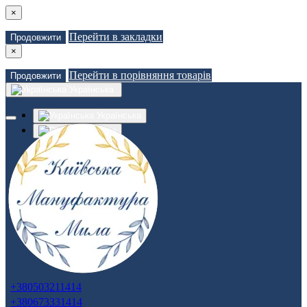
×
Перейти в закладки
Продовжити
×
Перейти в порівняння товарів
Продовжити
Українська
Українська
Russian
Закладки (0)
Порівняння товарів (0)
Доставка
Зв'язатися з нами
Авторизація
Реєстрація
+380503211414
+380673331414