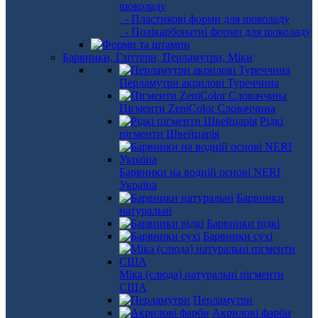
шоколаду
- Пластикові форми для шоколаду
- Полікарбонатні форми для шоколаду
Барвники, Гліттери, Перламутри, Міки
Перламутри акрилові Туреччина
Пігменти ZeniColor Словаччина
Рідкі
пігменти Швейцарія
Барвники на водній основі NERI
Україна
Барвники
натуральні
Барвники рідкі
Барвники сухі
Міка (слюда) натуральні пігменти
США
Перламутри
Акрилові фарби