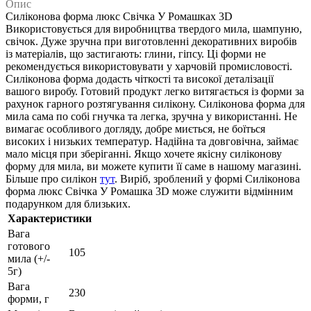
Опис
Силіконова форма люкс Свічка У Ромашках 3D
Використовується для виробництва твердого мила, шампуню,
свічок. Дуже зручна при виготовленні декоративних виробів
із матеріалів, що застигають: глини, гіпсу. Ці форми не
рекомендується використовувати у харчовій промисловості.
Силіконова форма додасть чіткості та високої деталізації
вашого виробу. Готовий продукт легко витягається із форми за
рахунок гарного розтягування силікону. Силіконова форма для
мила сама по собі гнучка та легка, зручна у використанні. Не
вимагає особливого догляду, добре миється, не боїться
високих і низьких температур. Надійна та довговічна, займає
мало місця при зберіганні. Якщо хочете якісну силіконову
форму для мила, ви можете купити її саме в нашому магазині.
Більше про силікон
тут
. Виріб, зроблений у формі Силіконова
форма люкс Свічка У Ромашка 3D може служити відмінним
подарунком для близьких.
Характеристики
Вага
готового
105
мила (+/-
5г)
Вага
230
форми, г