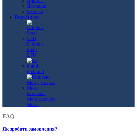
Про нас
Доставка
Безпека
Виробники
Dolphin
Soap
LTD
no brand
Київська
Мануфактура
Мила
FAQ
Як зробити замовлення?