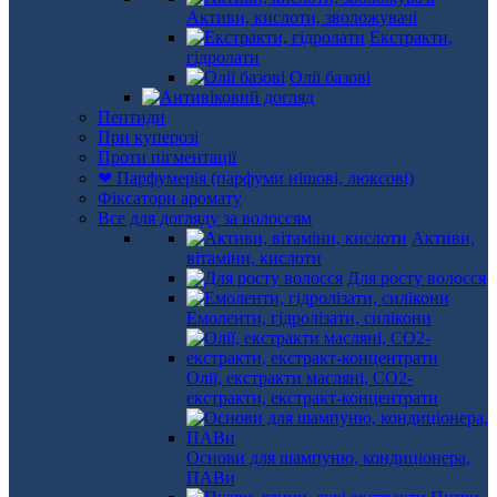
Активи, кислоти, зволожувачі
Екстракти,
гідролати
Олії базові
Пептиди
При куперозі
Проти пігментації
❤ Парфумерія (парфуми нішові, люксові)
Фіксатори аромату
Все для догляду за волоссям
Активи,
вітаміни, кислоти
Для росту волосся
Емоленти, гідролізати, силікони
Олії, екстракти масляні, СО2-
екстракти, екстракт-концентрати
Основи для шампуню, кондиціонера,
ПАВи