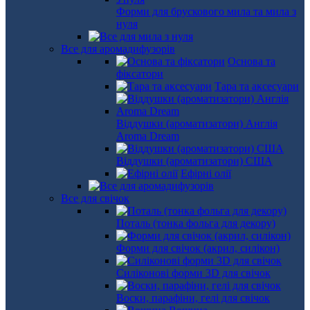
Форми для брускового мила та мила з
нуля
Все для аромадифузорів
Основа та
фіксатори
Тара та аксесуари
Віддушки (ароматизатори) Англія
Aroma Dream
Віддушки (ароматизатори) США
Ефірні олії
Все для свічок
Поталь (тонка фольга для декору)
Форми для свічок (акрил, силікон)
Силіконові форми 3D для свічок
Воски, парафіни, гелі для свічок