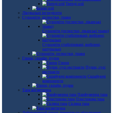
Тверді олії
Лікувальні інгредієнти
Сухоцвіти, пелюстки, трави
Сухоцвіти (пелюстки, лікарські трави)
Сухоцвіти стабілізовані, вибілені,
натуральні
Глини, скраби, пудри
Глини
Пудри, сухі
екстракти
Скрабуючі
компоненти
Тара косметична
Парфумерна тара
Пластикова тара
Скляна тара
Лабораторний посуд, інвентар та обладнання