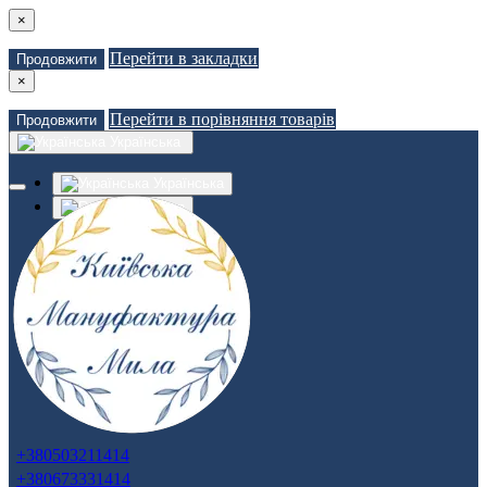
×
Перейти в закладки
Продовжити
×
Перейти в порівняння товарів
Продовжити
Українська
Українська
Russian
Закладки (0)
Порівняння товарів (0)
Доставка
Зв'язатися з нами
Авторизація
Реєстрація
+380503211414
+380673331414