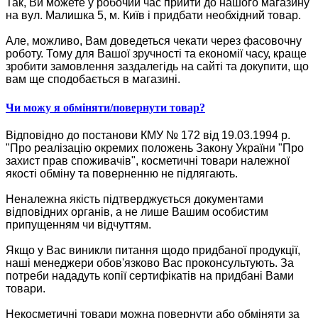
Так, Ви можете у робочий час прийти до нашого магазину
на вул. Малишка 5, м. Київ і придбати необхідний товар.
Але, можливо, Вам доведеться чекати через фасовочну
роботу. Тому для Вашої зручності та економії часу, краще
зробити замовлення заздалегідь на сайті та докупити, що
вам ще сподобається в магазині.
Чи можу я обміняти/повернути товар?
Відповідно до постанови КМУ № 172 від 19.03.1994 р.
"Про реалізацію окремих положень Закону України "Про
захист прав споживачів", косметичні товари належної
якості обміну та поверненню не підлягають.
Неналежна якість підтверджується документами
відповідних органів, а не лише Вашим особистим
припущенням чи відчуттям.
Якщо у Вас виникли питання щодо придбаної продукції,
наші менеджери обов'язково Вас проконсультують. За
потреби нададуть копії сертифікатів на придбані Вами
товари.
Некосметичні товари можна повернути або обміняти за