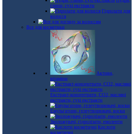
Пудри,
глини, сухі екстракти
Гідролати для
волосся
Все для косметики
Активи,
вітаміни
Екстракт-концентрати, СО2, масляні
екстракти, сухі екстракти
Емульгатори, гелеутворювачі, воски
Зволожувачі, гідролізати, емоленти
Кислоти
косметичні