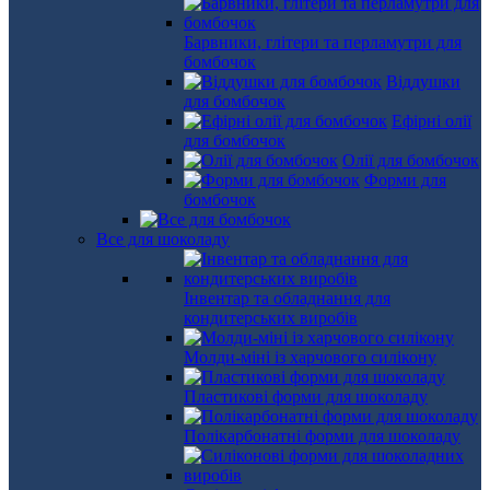
Барвники, глітери та перламутри для
бомбочок
Віддушки
для бомбочок
Ефірні олії
для бомбочок
Олії для бомбочок
Форми для
бомбочок
Все для шоколаду
Інвентар та обладнання для
кондитерських виробів
Молди-міні із харчового силікону
Пластикові форми для шоколаду
Полікарбонатні форми для шоколаду