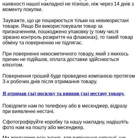
наявності нашої накладної не пізніше, ніж через 14 днів з
моменту покупки.
Зауважте, що це поширюється тільки на невикористані
товари. Якщо Ви використовували товар за
призначенням, пошкоджено упаковку (у тому числі
зірвано контроль розкриття на флаконах), то такий товар
обміну та поверненню не підлягає.
При поверненні некосметичного товару, який з якихось
причин не підійшов, оплата доставки здійснюється
клієнтом.
Повернення грошей буде проведено компанією протягом
3-х робочих днів після отримання товару.
Я отримав (ла) посилку та виявив (ла) нестачу товару.
Повідомте нам по телефону або в месенджер, відразу
при виявленні нестачі.
Сфотогрофіруйте коробку та нашу накладну, надішліть
фото нам на пошту або месенджер.
Ми докладемо всіх зусиль для вирішення ситуації, що