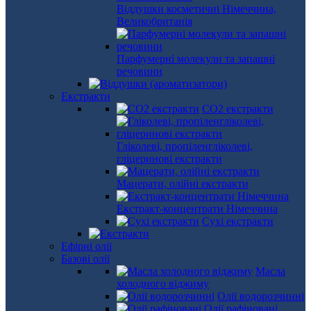
Віддушки косметичні Німеччина,
Великобританія
Парфумерні молекули та запашні
речовини
Екстракти
СО2 екстракти
Гліколеві, пропіленгліколеві,
гліцеринові екстракти
Мацерати, олійні екстракти
Екстракт-концентрати Німеччина
Сухі екстракти
Ефірні олії
Базові олії
Масла
холодного віджиму
Олії водорозчинні
Олії рафіновані