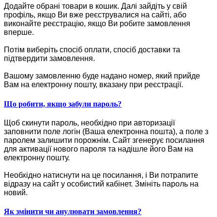
Додайте обрані товари в кошик.
Далі зайдіть у свій
профіль, якщо Ви вже реєструвалися на сайті, або
виконайте реєстрацію, якщо Ви робите замовлення
вперше.
Потім виберіть спосіб оплати, спосіб доставки та
підтвердити замовлення.
Вашому замовленню буде надано номер, який прийде
Вам на електронну пошту, вказану при реєстрації.
Що робити, якщо забули пароль?
Щоб скинути пароль, необхідно при авторизації
заповнити поле логін (Ваша електронна пошта), а поле з
паролем залишити порожнім. Сайт згенерує посилання
для активації нового пароля та надішле його Вам на
електронну пошту.
Необхідно натиснути на це посилання, і Ви потрапите
відразу на сайт у особистий кабінет. Змініть пароль на
новий.
Як змінити чи анулювати замовлення?