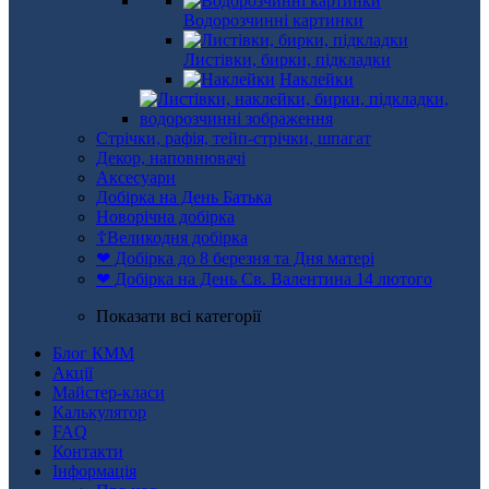
Водорозчинні картинки
Листівки, бирки, підкладки
Наклейки
Стрічки, рафія, тейп-стрічки, шпагат
Декор, наповнювачі
Аксесуари
Добірка на День Батька
Новорічна добірка
☦Великодня добірка
❤ Добірка до 8 березня та Дня матері
❤ Добірка на День Св. Валентина 14 лютого
Показати всі категорії
Блог КММ
Акції
Майстер-класи
Калькулятор
FAQ
Контакти
Інформація