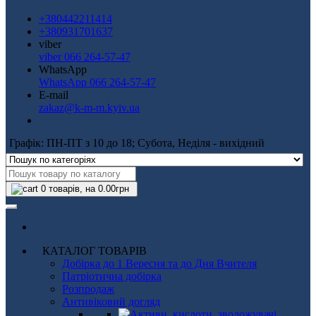
+380442211414
+380931701637
viber
viber 066 264-57-47
WhatsApp
WhatsApp 066 264-57-47
E-mail
zakaz@k-m-m.kyiv.ua
Графік: ПН-ПТ з 10 до 18; Субота, Неділя - вихідний
0
товарів, на 0.00грн
КАТАЛОГ ТОВАРІВ
Добірка до 1 Вересня та до Дня Вчителя
Патріотична добірка
Розпродаж
Антивіковий догляд