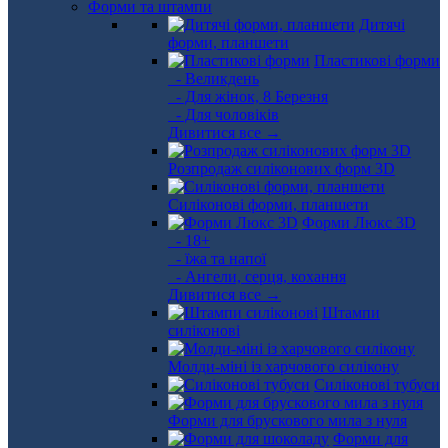
Форми та штампи
Дитячі
форми, планшети
Пластикові форми
- Великдень
- Для жінок, 8 Березня
- Для чоловіків
Дивитися все →
Розпродаж силіконових форм 3D
Силіконові форми, планшети
Форми Люкс 3D
- 18+
- їжа та напої
- Ангели, серця, кохання
Дивитися все →
Штампи
силіконові
Молди-міні із харчового силікону
Силіконові тубуси
Форми для брускового мила з нуля
Форми для