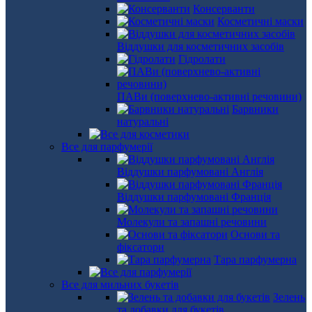
Консерванти
Косметичні маски
Віддушки для косметичних засобів
Гідролати
ПАВи (поверхнево-активні речовини)
Барвники
натуральні
Все для парфумерії
Віддушки парфумовані Англія
Віддушки парфумовані Франція
Молекули та запашні речовини
Основи та
фіксатори
Тара парфумерна
Все для мильних букетів
Зелень
та добавки для букетів