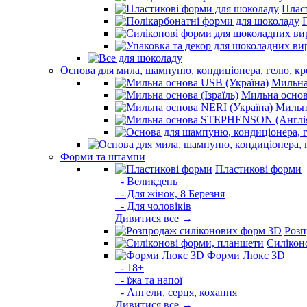
Плас
Основа для мила, шампуню, кондиціонера, гелю, к
Мильна
Мильна основа
Мильна
Форми та штампи
Пластикові форми
- Великдень
- Для жінок, 8 Березня
- Для чоловіків
Дивитися все →
Розп
Силікон
Форми Люкс 3D
- 18+
- їжа та напої
- Ангели, серця, кохання
Дивитися все →