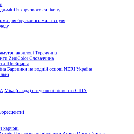
ві
и-міні із харчового силікону
рми для брускового мила з нуля
ладу
амутри акрилові Туреччина
нти ZeniColor Словаччина
нти Швейцарія
Барвники на водній основі NERI Україна
льні
Міка (слюда) натуральні пігменти США
уоресцентні
и харчові
Парфумовані віддушки Aroma Dream Англія