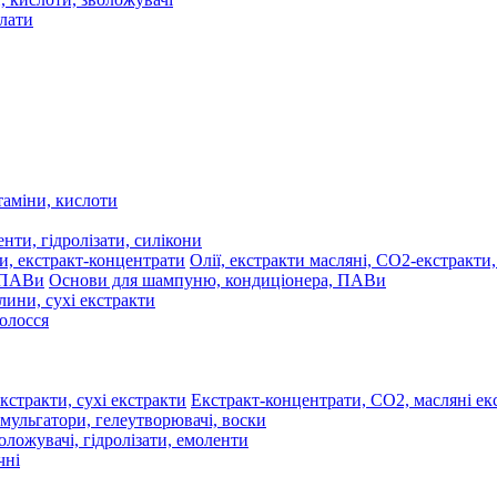
олати
таміни, кислоти
нти, гідролізати, силікони
Олії, екстракти масляні, СО2-екстракти
Основи для шампуню, кондиціонера, ПАВи
лини, сухі екстракти
волосся
Екстракт-концентрати, СО2, масляні екс
мульгатори, гелеутворювачі, воски
оложувачі, гідролізати, емоленти
чні