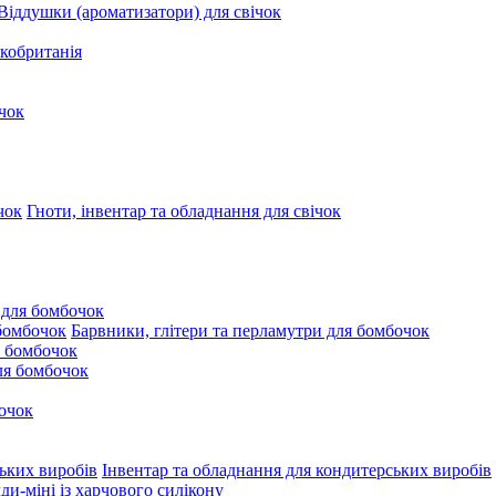
Віддушки (ароматизатори) для свічок
кобританія
чок
Гноти, інвентар та обладнання для свічок
 для бомбочок
Барвники, глітери та перламутри для бомбочок
 бомбочок
для бомбочок
очок
Інвентар та обладнання для кондитерських виробів
и-міні із харчового силікону