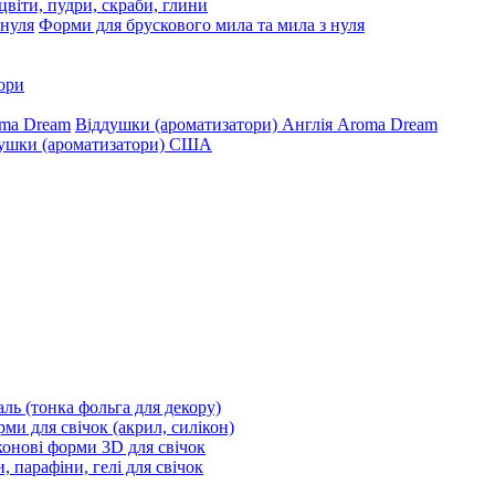
цвіти, пудри, скраби, глини
Форми для брускового мила та мила з нуля
ори
Віддушки (ароматизатори) Англія Aroma Dream
ушки (ароматизатори) США
ль (тонка фольга для декору)
ми для свічок (акрил, силікон)
конові форми 3D для свічок
, парафіни, гелі для свічок