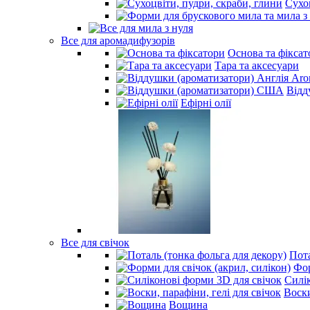
Сухо
Все для аромадифузорів
Основа та фіксат
Тара та аксесуари
Відд
Ефірні олії
Все для свічок
Пота
Фор
Силі
Воски
Вощина