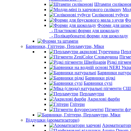
Штампи силіконо
Молд
Силіконові тубуси
Фо
Форми для шоко
- Пластикові форми для шоколаду
- Полікарбонатні форми для шоколаду
Барвники, Гліттери, Перламутри, Міки
Перл
Пігме
Рідкі пігме
Барвники натура
Барвники рідкі
Барвники сухі
Перламутри
Акрилові фарби
Глітери
Пігменти фл
Віддушки (ароматизатори)
Ароматизатор