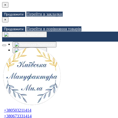
×
Перейти в закладки
Продовжити
×
Перейти в порівняння товарів
Продовжити
Українська
Українська
Russian
Закладки (0)
Порівняння товарів (0)
Доставка
Зв'язатися з нами
Авторизація
Реєстрація
+380503211414
+380673331414