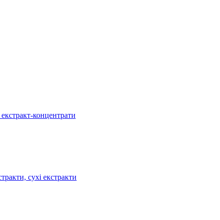
, екстракт-концентрати
тракти, сухі екстракти