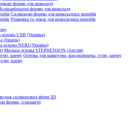
тикові форми для шоколаду
Полікарбонатні форми для шоколаду
Силіконові форми для шоколадних виробів
Упаковка та декор для шоколадних виробів
рему
 основа USB (Україна)
 (Ізраїль)
 основа NERI (Україна)
Мильна основа STEPHENSON (Англія)
Основа для шампуню, кондиціонера, гелю, крему
родаж силіконових форм 3D
ові форми, планшети