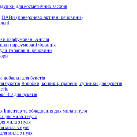
ддушки для косметичних засобів
ПАВи (поверхнево-активні речовини)
льні
ки парфумовані Англія
ушки парфумовані Франція
ули та запашні речовини
тори
та добавки для букетів
Коробки, кошики, трапеції, супники для букетів
етів
с 3D для букетів
Інвентар та обладнання для мила з нуля
ти для мила з нуля
для мила з нуля
я мила з нуля
 для мила з нуля