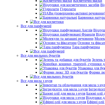
Косметичні маски
Ві
Гідролати
Барвники натура
Все для парфумерії
Віддуш
Відд
Молек
Основи та фікса
Тара парфумерна
Все для мильних букетів
Зелень 
Упаковка для бук
Форми люк
Все для мила з нуля
Інгредієн
Базові олії 
Віддушки дл
Ефірні олії