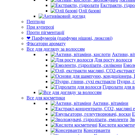
Екстракти, гідр
Олії базові
Пептиди
При куперозі
Проти пігментації
❤ Парфумерія (парфуми нішові, люксові)
Фіксатори аромату
Все для догляду за волоссям
Активи, ві
Для росту волосся
Емоле
Пудри, г
Гідролати для 
Все для косметики
Активи, вітаміни
Е
Зв
Кислоти космети
Консерванти