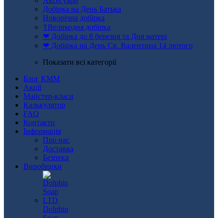
Аксесуари
Добірка на День Батька
Новорічна добірка
☦Великодня добірка
❤ Добірка до 8 березня та Дня матері
❤ Добірка на День Св. Валентина 14 лютого
Показати всі категорії
Блог КММ
Акції
Майстер-класи
Калькулятор
FAQ
Контакти
Інформація
Про нас
Доставка
Безпека
Виробники
Dolphin
Soap