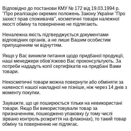
Відповідно до постанови КМУ № 172 від 19.03.1994 р.
"Про реалізацію окремих положень Закону України "Про
захист прав споживачів", косметичні товари належної
якості обміну та поверненню не підлягають.
Неналежна якість підтверджується документами
відповідних органів, а не лише Вашим особистим
припущенням чи відчуттям.
Якщо у Вас виникли питання щодо придбаної продукції,
наші менеджери обов'язково Вас проконсультують. За
потреби нададуть копії сертифікатів на придбані Вами
товари.
Некосметичні товари можна повернути або обміняти за
наявності нашої накладної не пізніше, ніж через 14 днів з
моменту покупки.
Зауважте, що це поширюється тільки на невикористані
товари. Якщо Ви використовували товар за
призначенням, пошкоджено упаковку (у тому числі
зірвано контроль розкриття на флаконах), то такий товар
обміну та поверненню не підлягає.