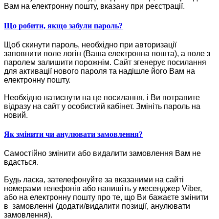
Вам на електронну пошту, вказану при реєстрації.
Що робити, якщо забули пароль?
Щоб скинути пароль, необхідно при авторизації
заповнити поле логін (Ваша електронна пошта), а поле з
паролем залишити порожнім. Сайт згенерує посилання
для активації нового пароля та надішле його Вам на
електронну пошту.
Необхідно натиснути на це посилання, і Ви потрапите
відразу на сайт у особистий кабінет. Змініть пароль на
новий.
Як змінити чи анулювати замовлення?
Самостійно змінити або видалити замовлення Вам не
вдасться.
Будь ласка, зателефонуйте за вказаними на сайті
номерами телефонів або напишіть у месенджер Viber,
або на електронну пошту про те, що Ви бажаєте змінити
в замовленні (додати/видалити позиції, анулювати
замовлення).