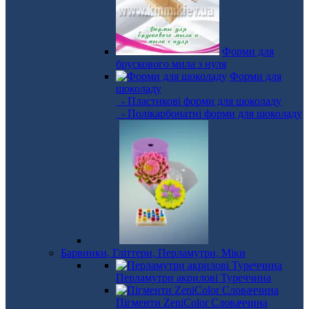
Форми для
брускового мила з нуля
Форми для
шоколаду
- Пластикові форми для шоколаду
- Полікарбонатні форми для шоколаду
Барвники, Гліттери, Перламутри, Міки
Перламутри акрилові Туреччина
Пігменти ZeniColor Словаччина