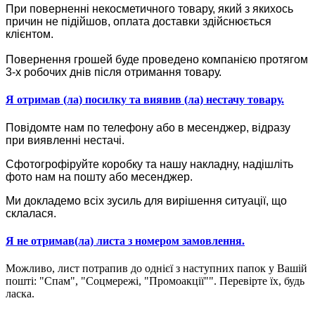
При поверненні некосметичного товару, який з якихось
причин не підійшов, оплата доставки здійснюється
клієнтом.
Повернення грошей буде проведено компанією протягом
3-х робочих днів після отримання товару.
Я отримав (ла) посилку та виявив (ла) нестачу товару.
Повідомте нам по телефону або в месенджер, відразу
при виявленні нестачі.
Сфотогрофіруйте коробку та нашу накладну, надішліть
фото нам на пошту або месенджер.
Ми докладемо всіх зусиль для вирішення ситуації, що
склалася.
Я не отримав(ла) листа з номером замовлення.
Можливо, лист потрапив до однієї з наступних папок у Вашій
пошті: "Спам", "Соцмережі, "Промоакції"". Перевірте їх, будь
ласка.