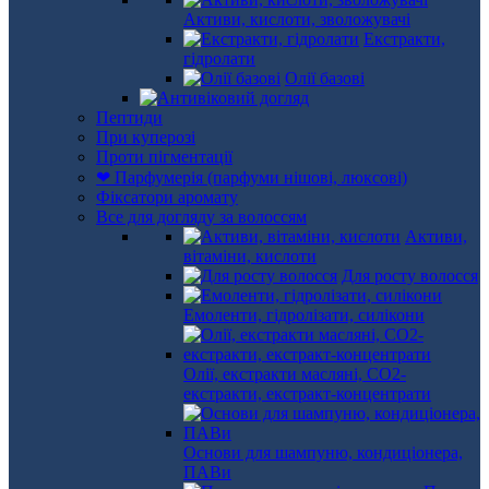
Активи, кислоти, зволожувачі
Екстракти,
гідролати
Олії базові
Пептиди
При куперозі
Проти пігментації
❤ Парфумерія (парфуми нішові, люксові)
Фіксатори аромату
Все для догляду за волоссям
Активи,
вітаміни, кислоти
Для росту волосся
Емоленти, гідролізати, силікони
Олії, екстракти масляні, СО2-
екстракти, екстракт-концентрати
Основи для шампуню, кондиціонера,
ПАВи