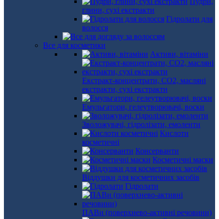
Пудри,
глини, сухі екстракти
Гідролати для
волосся
Все для косметики
Активи, вітаміни
Екстракт-концентрати, СО2, масляні
екстракти, сухі екстракти
Емульгатори, гелеутворювачі, воски
Зволожувачі, гідролізати, емоленти
Кислоти
косметичні
Консерванти
Косметичні маски
Віддушки для косметичних засобів
Гідролати
ПАВи (поверхнево-активні речовини)