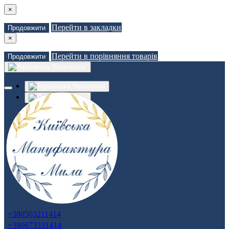
×
Перейти в закладки
Продовжити
×
Перейти в порівняння товарів
Продовжити
Українська
Українська
Russian
Закладки (0)
Порівняння товарів (0)
Доставка
Зв'язатися з нами
Авторизація
Реєстрація
+380503211414
+380673331414