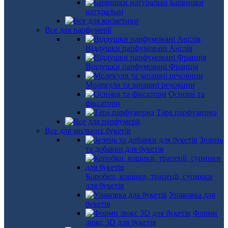
Барвники
натуральні
Все для парфумерії
Віддушки парфумовані Англія
Віддушки парфумовані Франція
Молекули та запашні речовини
Основи та
фіксатори
Тара парфумерна
Все для мильних букетів
Зелень
та добавки для букетів
Коробки, кошики, трапеції, супники
для букетів
Упаковка для
букетів
Форми
люкс 3D для букетів