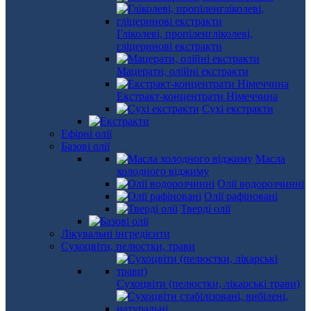
Гліколеві, пропіленгліколеві,
гліцеринові екстракти
Мацерати, олійні екстракти
Екстракт-концентрати Німеччина
Сухі екстракти
Ефірні олії
Базові олії
Масла
холодного віджиму
Олії водорозчинні
Олії рафіновані
Тверді олії
Лікувальні інгредієнти
Сухоцвіти, пелюстки, трави
Сухоцвіти (пелюстки, лікарські трави)