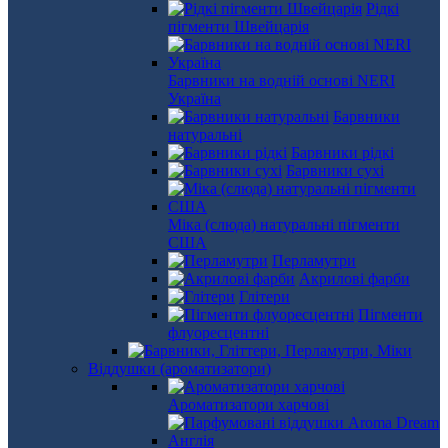
Рідкі
пігменти Швейцарія
Барвники на водній основі NERI
Україна
Барвники
натуральні
Барвники рідкі
Барвники сухі
Міка (слюда) натуральні пігменти
США
Перламутри
Акрилові фарби
Глітери
Пігменти
флуоресцентні
Віддушки (ароматизатори)
Ароматизатори харчові