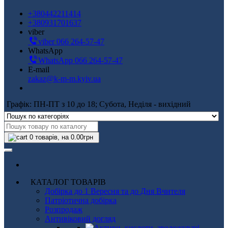
+380442211414
+380931701637
viber
viber 066 264-57-47
WhatsApp
WhatsApp 066 264-57-47
E-mail
zakaz@k-m-m.kyiv.ua
Графік: ПН-ПТ з 10 до 18; Субота, Неділя - вихідний
0
товарів, на 0.00грн
КАТАЛОГ ТОВАРІВ
Добірка до 1 Вересня та до Дня Вчителя
Патріотична добірка
Розпродаж
Антивіковий догляд