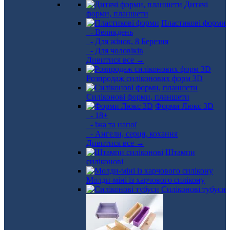
Дитячі
форми, планшети
Пластикові форми
- Великдень
- Для жінок, 8 Березня
- Для чоловіків
Дивитися все →
Розпродаж силіконових форм 3D
Силіконові форми, планшети
Форми Люкс 3D
- 18+
- їжа та напої
- Ангели, серця, кохання
Дивитися все →
Штампи
силіконові
Молди-міні із харчового силікону
Силіконові тубуси