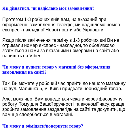
Як дізнатися, чи надіслано моє замовлення?
Протягом 1-3 робочих днів вам, на вказаний при
оформленні замовлення телефо, ми надішлемо номер
експрес - накладної Нової пошти або Укрпошти.
Якщо після закінчення терміну в 1-3 робочих дні Ви не
отримали номер експрес - накладної, то обов'язково
зв'яжіться з нами за вказаними номерами на сайті або
напишіть на Viber.
Чи можу я купити товар у магазині без оформлення
замовлення на сайті?
Так, Ви можете у робочий час прийти до нашого магазину
на вул. Малишка 5, м. Київ і придбати необхідний товар.
Але, можливо, Вам доведеться чекати через фасовочну
роботу. Тому для Вашої зручності та економії часу, краще
зробити замовлення заздалегідь на сайті та докупити, що
вам ще сподобається в магазині.
Чи можу я обміняти/повернути товар?