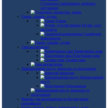
Сухоцвіти стабілізовані, вибілені,
натуральні
Глини, скраби, пудри
Глини
Пудри, сухі
екстракти
Скрабуючі
компоненти
Тара косметична
Парфумерна тара
Пластикова тара
Скляна тара
Лабораторний посуд, інвентар та обладнання
Інвентар
Лабораторний
посуд
Обладнання
Набори для миловаріння та Подарункові
сертифікати
Папір, тишью, плівка, термоплівка, креп