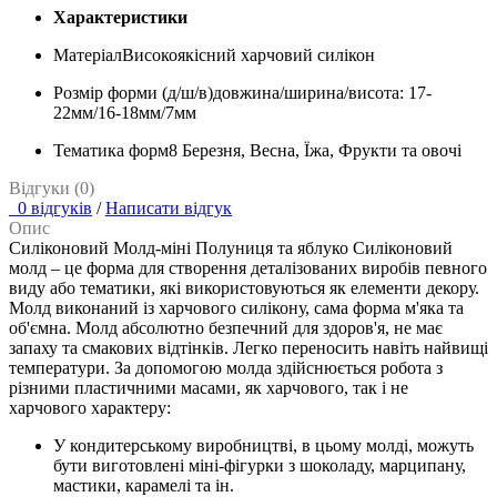
Характеристики
Матеріал
Високоякісний харчовий силікон
Розмір форми (д/ш/в)
довжина/ширина/висота: 17-
22мм/16-18мм/7мм
Тематика форм
8 Березня, Весна, Їжа, Фрукти та овочі
Відгуки (0)
0 відгуків
/
Написати відгук
Опис
Силіконовий Молд-міні Полуниця та яблуко
Силіконовий
молд – це форма для створення деталізованих виробів певного
виду або тематики, які використовуються як елементи декору.
Молд виконаний із харчового силікону, сама форма м'яка та
об'ємна. Молд абсолютно безпечний для здоров'я, не має
запаху та смакових відтінків. Легко переносить навіть найвищі
температури.
За допомогою молда здійснюється робота з
різними пластичними масами, як харчового, так і не
харчового характеру:
У кондитерському виробництві, в цьому молді, можуть
бути виготовлені міні-фігурки з шоколаду, марципану,
мастики, карамелі та ін.