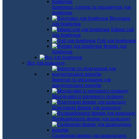
Барвники, глітери та перламутри для
бомбочок
Віддушки
для бомбочок
Ефірні олії
для бомбочок
Олії для бомбочок
Форми для
бомбочок
Все для шоколаду
Інвентар та обладнання для
кондитерських виробів
Молди-міні із харчового силікону
Пластикові форми для шоколаду
Полікарбонатні форми для шоколаду
Силіконові форми для шоколадних