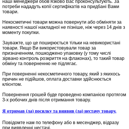
наші менеджери обов'язково Вас проконсультують. За
потреби нададуть копії сертифікатів на придбані Вами
товари.
Некосметичні товари можна повернути або обміняти за
наявності нашої накладної не пізніше, ніж через 14 днів з
моменту покупки.
Зауважте, що це поширюється тільки на невикористані
товари. Якщо Ви використовували товар за
призначенням, пошкоджено упаковку (у тому числі
зірвано контроль розкриття на флаконах), то такий товар
обміну та поверненню не підлягає.
При поверненні некосметичного товару, який з якихось
причин не підійшов, оплата доставки здійснюється
клієнтом.
Повернення грошей буде проведено компанією протягом
3-х робочих днів після отримання товару.
Я отримав (ла) посилку та виявив (ла) нестачу товару.
Повідомте нам по телефону або в месенджер, відразу
при виявленні нестачі.