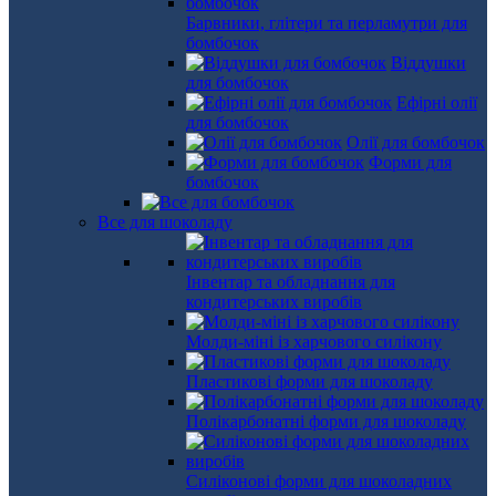
Барвники, глітери та перламутри для
бомбочок
Віддушки
для бомбочок
Ефірні олії
для бомбочок
Олії для бомбочок
Форми для
бомбочок
Все для шоколаду
Інвентар та обладнання для
кондитерських виробів
Молди-міні із харчового силікону
Пластикові форми для шоколаду
Полікарбонатні форми для шоколаду
Силіконові форми для шоколадних