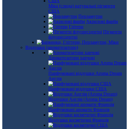
Міка (слюда) натуральні пігменти
США
Перламутри
Акрилові фарби
Глітери
Пігменти
флуоресцентні
Віддушки (ароматизатори)
Ароматизатори харчові
Парфумовані віддушки Aroma Dream
Англія
Парфумовані віддушки США
Віддушки Англія (Aroma Dream)
Парфумовані аромати Франція
Віддушки косметичні Франція