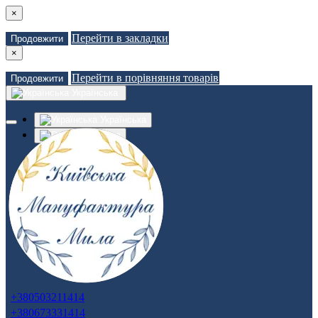
×
Перейти в закладки
Продовжити
×
Перейти в порівняння товарів
Продовжити
Українська
Українська
Russian
Закладки (0)
Порівняння товарів (0)
Доставка
Зв'язатися з нами
Авторизація
Реєстрація
+380503211414
+380673331414