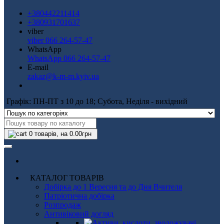
+380442211414
+380931701637
viber
viber 066 264-57-47
WhatsApp
WhatsApp 066 264-57-47
E-mail
zakaz@k-m-m.kyiv.ua
Графік: ПН-ПТ з 10 до 18; Субота, Неділя - вихідний
0
товарів, на 0.00грн
КАТАЛОГ ТОВАРІВ
Добірка до 1 Вересня та до Дня Вчителя
Патріотична добірка
Розпродаж
Антивіковий догляд