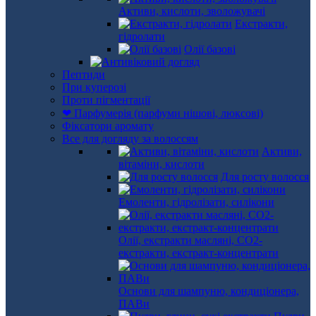
Активи, кислоти, зволожувачі
Екстракти,
гідролати
Олії базові
Пептиди
При куперозі
Проти пігментації
❤ Парфумерія (парфуми нішові, люксові)
Фіксатори аромату
Все для догляду за волоссям
Активи,
вітаміни, кислоти
Для росту волосся
Емоленти, гідролізати, силікони
Олії, екстракти масляні, СО2-
екстракти, екстракт-концентрати
Основи для шампуню, кондиціонера,
ПАВи