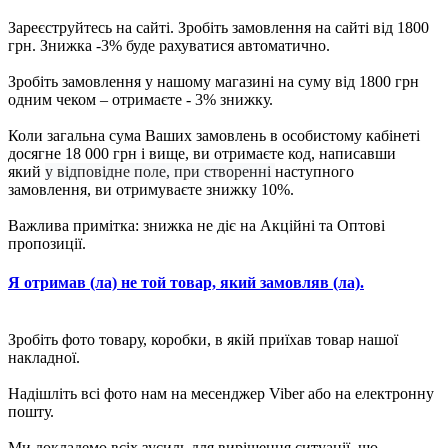
Зареєструйтесь на сайті. Зробіть замовлення на сайті від 1800
грн. Знижка -3% буде рахуватися автоматично.
Зробіть замовлення у нашому магазині на суму від 1800 грн
одним чеком – отримаєте - 3% знижку.
Коли загальна сума Ваших замовлень в особистому кабінеті
досягне 18 000 грн і вище, ви отримаєте код, написавши
який
у відповідне поле, при створенні
наступного
замовлення, ви отримуваєте знижку 10%.
Важлива примітка: знижка не діє на Акційні та Оптові
пропозиції.
Я отримав (ла) не той товар, який замовляв (ла).
Зробіть фото товару, коробки, в якій приїхав товар нашої
накладної.
Надішліть всі фото нам на месенджер Viber або на електронну
пошту.
Ми докладемо всіх зусиль для вирішення ситуації, що