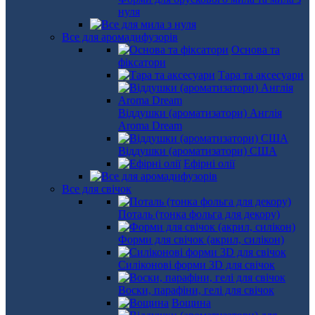
нуля
Все для аромадифузорів
Основа та
фіксатори
Тара та аксесуари
Віддушки (ароматизатори) Англія
Aroma Dream
Віддушки (ароматизатори) США
Ефірні олії
Все для свічок
Поталь (тонка фольга для декору)
Форми для свічок (акрил, силікон)
Силіконові форми 3D для свічок
Воски, парафіни, гелі для свічок
Вощина