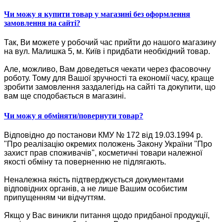
Чи можу я купити товар у магазині без оформлення
замовлення на сайті?
Так, Ви можете у робочий час прийти до нашого магазину
на вул. Малишка 5, м. Київ і придбати необхідний товар.
Але, можливо, Вам доведеться чекати через фасовочну
роботу. Тому для Вашої зручності та економії часу, краще
зробити замовлення заздалегідь на сайті та докупити, що
вам ще сподобається в магазині.
Чи можу я обміняти/повернути товар?
Відповідно до постанови КМУ № 172 від 19.03.1994 р.
"Про реалізацію окремих положень Закону України "Про
захист прав споживачів", косметичні товари належної
якості обміну та поверненню не підлягають.
Неналежна якість підтверджується документами
відповідних органів, а не лише Вашим особистим
припущенням чи відчуттям.
Якщо у Вас виникли питання щодо придбаної продукції,