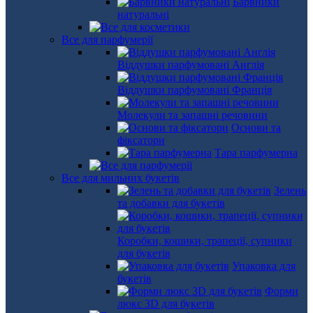
Барвники
натуральні
Все для парфумерії
Віддушки парфумовані Англія
Віддушки парфумовані Франція
Молекули та запашні речовини
Основи та
фіксатори
Тара парфумерна
Все для мильних букетів
Зелень
та добавки для букетів
Коробки, кошики, трапеції, супники
для букетів
Упаковка для
букетів
Форми
люкс 3D для букетів