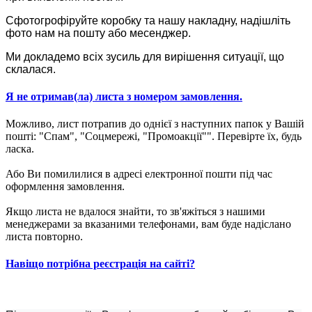
Сфотогрофіруйте коробку та нашу накладну, надішліть
фото нам на пошту або месенджер.
Ми докладемо всіх зусиль для вирішення ситуації, що
склалася.
Я не отримав(ла) листа з номером замовлення.
Можливо, лист потрапив до однієї з наступних папок у Вашій
пошті: "Спам", "Соцмережі, "Промоакції"". Перевірте їх, будь
ласка.
Або Ви помилилися в адресі електронної пошти під час
оформлення замовлення.
Якщо листа не вдалося знайти, то зв'яжіться з нашими
менеджерами за вказаними телефонами, вам буде надіслано
листа повторно.
Навіщо потрібна реєстрація на сайті?