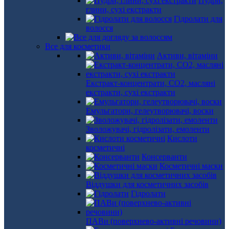
Пудри,
глини, сухі екстракти
Гідролати для
волосся
Все для косметики
Активи, вітаміни
Екстракт-концентрати, СО2, масляні
екстракти, сухі екстракти
Емульгатори, гелеутворювачі, воски
Зволожувачі, гідролізати, емоленти
Кислоти
косметичні
Консерванти
Косметичні маски
Віддушки для косметичних засобів
Гідролати
ПАВи (поверхнево-активні речовини)