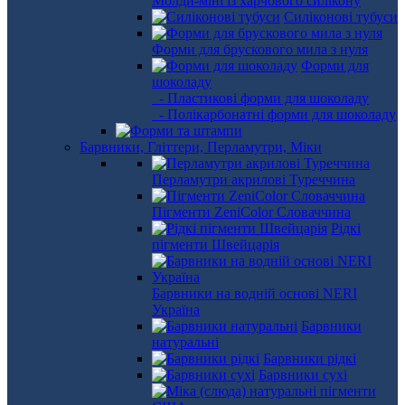
Молди-міні із харчового силікону
Силіконові тубуси
Форми для брускового мила з нуля
Форми для
шоколаду
- Пластикові форми для шоколаду
- Полікарбонатні форми для шоколаду
Барвники, Гліттери, Перламутри, Міки
Перламутри акрилові Туреччина
Пігменти ZeniColor Словаччина
Рідкі
пігменти Швейцарія
Барвники на водній основі NERI
Україна
Барвники
натуральні
Барвники рідкі
Барвники сухі