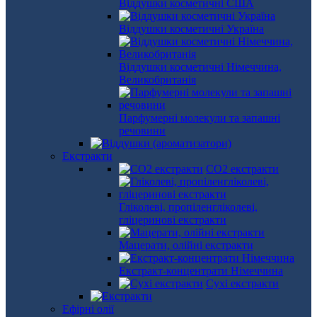
Віддушки косметичні США
Віддушки косметичні Україна
Віддушки косметичні Німеччина,
Великобританія
Парфумерні молекули та запашні
речовини
Екстракти
СО2 екстракти
Гліколеві, пропіленгліколеві,
гліцеринові екстракти
Мацерати, олійні екстракти
Екстракт-концентрати Німеччина
Сухі екстракти
Ефірні олії