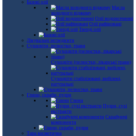
Базові олії
Масла
холодного віджиму
Олії водорозчинні
Олії рафіновані
Тверді олії
Лікувальні інгредієнти
Сухоцвіти, пелюстки, трави
Сухоцвіти (пелюстки, лікарські трави)
Сухоцвіти стабілізовані, вибілені,
натуральні
Глини, скраби, пудри
Глини
Пудри, сухі
екстракти
Скрабуючі
компоненти
Тара косметична