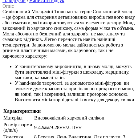
0 відгуків
/
Написати відгук
Опис
Силіконовий Молд-міні Тюльпан та серце
Силіконовий молд
– це форма для створення деталізованих виробів певного виду
або тематики, які використовуються як елементи декору. Молд
виконаний із харчового силікону, сама форма м'яка та об'ємна.
Молд абсолютно безпечний для здоров'я, не має запаху та
смакових відтінків. Легко переносить навіть найвищі
температури.
За допомогою молда здійснюється робота з
різними пластичними масами, як харчового, так і не
харчового характеру:
У кондитерському виробництві, в цьому молді, можуть
бути виготовлені міні-фігурки з шоколаду, марципану,
мастики, карамелі та ін.
У hand-made творчості, за допомогою міні-фігурок, ви
зможете дуже красиво та оригінально прикрасити мило,
як зовні, так і всередині, заливши прозорою основою.
Виготовити мініатюрні деталі із воску для декору свічки.
Характеристики
Матеріал
Високоякісний харчовий силікон
Розмір форми
9-42мм/9-28мм/2-11мм
(д/ш/в)
Тематика
8 Березня, День Валентина, Для подруги, З