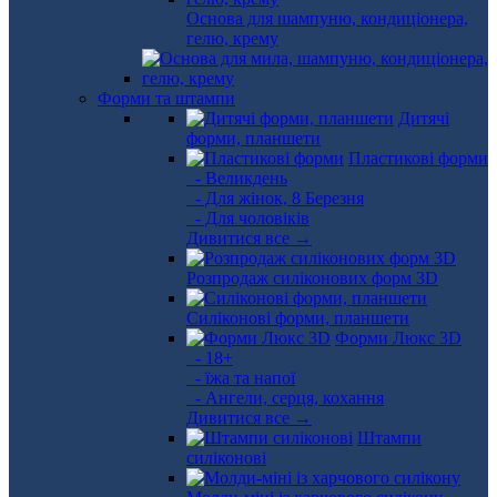
Основа для шампуню, кондиціонера,
гелю, крему
Форми та штампи
Дитячі
форми, планшети
Пластикові форми
- Великдень
- Для жінок, 8 Березня
- Для чоловіків
Дивитися все →
Розпродаж силіконових форм 3D
Силіконові форми, планшети
Форми Люкс 3D
- 18+
- їжа та напої
- Ангели, серця, кохання
Дивитися все →
Штампи
силіконові