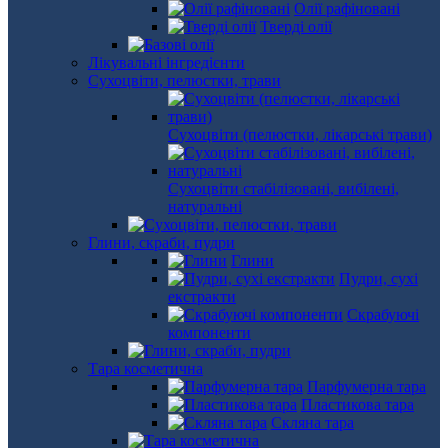
Олії рафіновані
Тверді олії
Лікувальні інгредієнти
Сухоцвіти, пелюстки, трави
Сухоцвіти (пелюстки, лікарські трави)
Сухоцвіти стабілізовані, вибілені,
натуральні
Глини, скраби, пудри
Глини
Пудри, сухі
екстракти
Скрабуючі
компоненти
Тара косметична
Парфумерна тара
Пластикова тара
Скляна тара