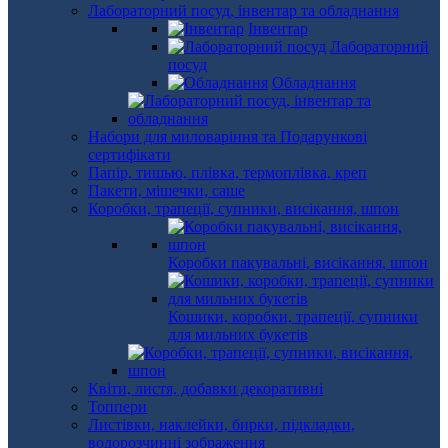
Лабораторний посуд, інвентар та обладнання
Інвентар
Лабораторний
посуд
Обладнання
Набори для миловаріння та Подарункові
сертифікати
Папір, тишью, плівка, термоплівка, креп
Пакети, мішечки, саше
Коробки, трапеції, супники, висікання, шпон
Коробки пакувальні, висікання, шпон
Кошики, коробки, трапеції, супники
для мильних букетів
Квіти, листя, добавки декоративні
Топпери
Листівки, наклейки, бирки, підкладки,
водорозчинні зображення