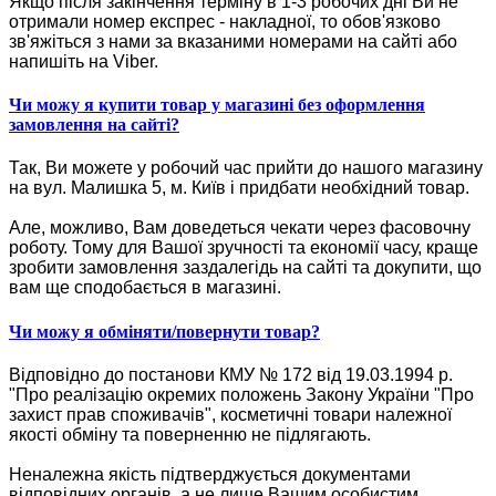
Якщо після закінчення терміну в 1-3 робочих дні Ви не
отримали номер експрес - накладної, то обов'язково
зв'яжіться з нами за вказаними номерами на сайті або
напишіть на Viber.
Чи можу я купити товар у магазині без оформлення
замовлення на сайті?
Так, Ви можете у робочий час прийти до нашого магазину
на вул. Малишка 5, м. Київ і придбати необхідний товар.
Але, можливо, Вам доведеться чекати через фасовочну
роботу. Тому для Вашої зручності та економії часу, краще
зробити замовлення заздалегідь на сайті та докупити, що
вам ще сподобається в магазині.
Чи можу я обміняти/повернути товар?
Відповідно до постанови КМУ № 172 від 19.03.1994 р.
"Про реалізацію окремих положень Закону України "Про
захист прав споживачів", косметичні товари належної
якості обміну та поверненню не підлягають.
Неналежна якість підтверджується документами
відповідних органів, а не лише Вашим особистим