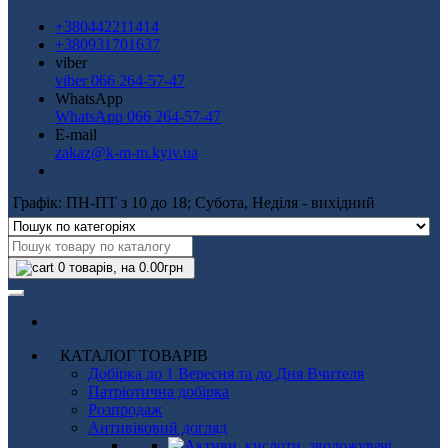
+380442211414
+380931701637
viber
viber 066 264-57-47
WhatsApp
WhatsApp 066 264-57-47
E-mail
zakaz@k-m-m.kyiv.ua
Графік: ПН-ПТ з 10 до 18; Субота, Неділя - вихідний
0
товарів, на 0.00грн
КАТАЛОГ ТОВАРІВ
Добірка до 1 Вересня та до Дня Вчителя
Патріотична добірка
Розпродаж
Антивіковий догляд