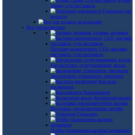
Пудри,
глини, сухі екстракти
Гідролати для
волосся
Все для косметики
Активи, вітаміни
Екстракт-концентрати, СО2, масляні
екстракти, сухі екстракти
Емульгатори, гелеутворювачі, воски
Зволожувачі, гідролізати, емоленти
Кислоти
косметичні
Консерванти
Косметичні маски
Віддушки для косметичних засобів
Гідролати
ПАВи (поверхнево-активні речовини)