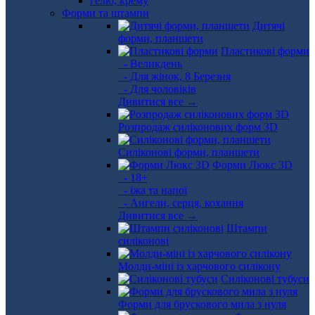
Форми та штампи
Дитячі
форми, планшети
Пластикові форми
- Великдень
- Для жінок, 8 Березня
- Для чоловіків
Дивитися все →
Розпродаж силіконових форм 3D
Силіконові форми, планшети
Форми Люкс 3D
- 18+
- їжа та напої
- Ангели, серця, кохання
Дивитися все →
Штампи
силіконові
Молди-міні із харчового силікону
Силіконові тубуси
Форми для брускового мила з нуля