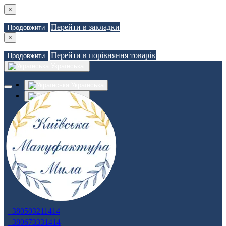
×
Перейти в закладки
Продовжити
×
Перейти в порівняння товарів
Продовжити
Українська
Українська
Russian
Закладки (0)
Порівняння товарів (0)
Доставка
Зв'язатися з нами
Авторизація
Реєстрація
+380503211414
+380673331414