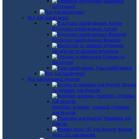
Барвники
натуральні
Все для парфумерії
Віддушки парфумовані Англія
Віддушки парфумовані Франція
Молекули та запашні речовини
Основи та
фіксатори
Тара парфумерна
Все для мильних букетів
Зелень
та добавки для букетів
Коробки, кошики, трапеції, супники
для букетів
Упаковка для
букетів
Форми
люкс 3D для букетів