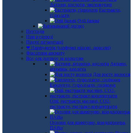
Активи, кислоти, зволожувачі
Екстракти,
гідролати
Олії базові
Пептиди
При куперозі
Проти пігментації
❤ Парфумерія (парфуми нішові, люксові)
Фіксатори аромату
Все для догляду за волоссям
Активи,
вітаміни, кислоти
Для росту волосся
Емоленти, гідролізати, силікони
Олії, екстракти масляні, СО2-
екстракти, екстракт-концентрати
Основи для шампуню, кондиціонера,
ПАВи