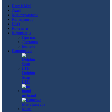
Блог КММ
Акції
Майстер-класи
Калькулятор
FAQ
Контакти
Інформація
Про нас
Доставка
Безпека
Виробники
Dolphin
Soap
LTD
no brand