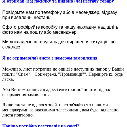
Я отримав (ла) посилку та виявив (ла) нестачу товару.
Повідомте нам по телефону або в месенджер, відразу
при виявленні нестачі.
Сфотогрофіруйте коробку та нашу накладну, надішліть
фото нам на пошту або месенджер.
Ми докладемо всіх зусиль для вирішення ситуації, що
склалася.
Я не отримав(ла) листа з номером замовлення.
Можливо, лист потрапив до однієї з наступних папок у Вашій
пошті: "Спам", "Соцмережі, "Промоакції"". Перевірте їх, будь
ласка.
Або Ви помилилися в адресі електронної пошти під час
оформлення замовлення.
Якщо листа не вдалося знайти, то зв'яжіться з нашими
менеджерами за вказаними телефонами, вам буде надіслано
листа повторно.
Навіщо потрібна реєстрація на сайті?