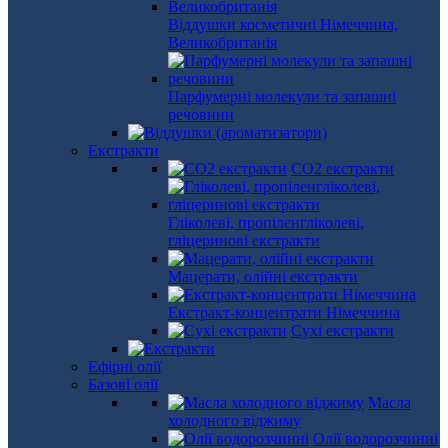
Віддушки косметичні Німеччина,
Великобританія
Парфумерні молекули та запашні
речовини
Екстракти
СО2 екстракти
Гліколеві, пропіленгліколеві,
гліцеринові екстракти
Мацерати, олійні екстракти
Екстракт-концентрати Німеччина
Сухі екстракти
Ефірні олії
Базові олії
Масла
холодного віджиму
Олії водорозчинні