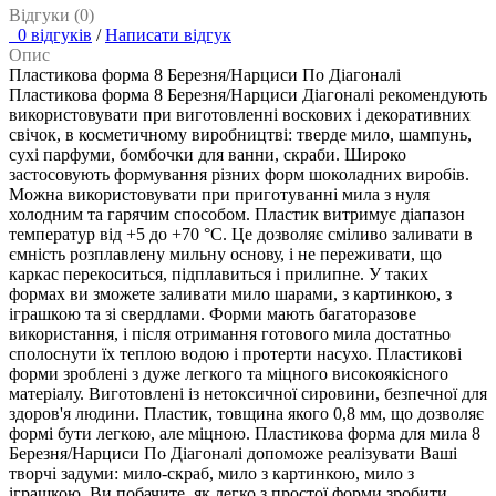
Відгуки (0)
0 відгуків
/
Написати відгук
Опис
Пластикова форма 8 Березня/Нарциси По Діагоналі
Пластикова форма 8 Березня/Нарциси Діагоналі рекомендують
використовувати при виготовленні воскових і декоративних
свічок, в косметичному виробництві: тверде мило, шампунь,
сухі парфуми, бомбочки для ванни, скраби. Широко
застосовують формування різних форм шоколадних виробів.
Можна використовувати при приготуванні мила з нуля
холодним та гарячим способом. Пластик витримує діапазон
температур від +5 до +70 °С. Це дозволяє сміливо заливати в
ємність розплавлену мильну основу, і не переживати, що
каркас перекоситься, підплавиться і прилипне. У таких
формах ви зможете заливати мило шарами, з картинкою, з
іграшкою та зі свердлами. Форми мають багаторазове
використання, і після отримання готового мила достатньо
сполоснути їх теплою водою і протерти насухо. Пластикові
форми зроблені з дуже легкого та міцного високоякісного
матеріалу. Виготовлені із нетоксичної сировини, безпечної для
здоров'я людини. Пластик, товщина якого 0,8 мм, що дозволяє
формі бути легкою, але міцною. Пластикова форма для мила 8
Березня/Нарциси По Діагоналі допоможе реалізувати Ваші
творчі задуми: мило-скраб, мило з картинкою, мило з
іграшкою. Ви побачите, як легко з простої форми зробити