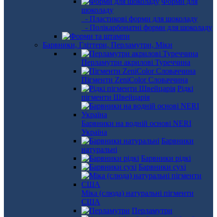
Форми для
шоколаду
- Пластикові форми для шоколаду
- Полікарбонатні форми для шоколаду
Барвники, Гліттери, Перламутри, Міки
Перламутри акрилові Туреччина
Пігменти ZeniColor Словаччина
Рідкі
пігменти Швейцарія
Барвники на водній основі NERI
Україна
Барвники
натуральні
Барвники рідкі
Барвники сухі
Міка (слюда) натуральні пігменти
США
Перламутри