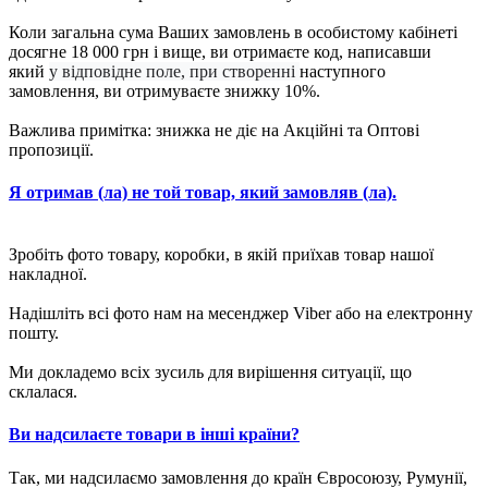
Коли загальна сума Ваших замовлень в особистому кабінеті
досягне 18 000 грн і вище, ви отримаєте код, написавши
який
у відповідне поле, при створенні
наступного
замовлення, ви отримуваєте знижку 10%.
Важлива примітка: знижка не діє на Акційні та Оптові
пропозиції.
Я отримав (ла) не той товар, який замовляв (ла).
Зробіть фото товару, коробки, в якій приїхав товар нашої
накладної.
Надішліть всі фото нам на месенджер Viber або на електронну
пошту.
Ми докладемо всіх зусиль для вирішення ситуації, що
склалася.
Ви надсилаєте товари в інші країни?
Так, ми надсилаємо замовлення до країн Євросоюзу, Румунії,