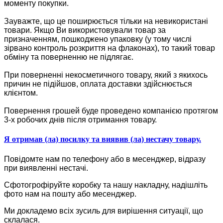
моменту покупки.
Зауважте, що це поширюється тільки на невикористані
товари. Якщо Ви використовували товар за
призначенням, пошкоджено упаковку (у тому числі
зірвано контроль розкриття на флаконах), то такий товар
обміну та поверненню не підлягає.
При поверненні некосметичного товару, який з якихось
причин не підійшов, оплата доставки здійснюється
клієнтом.
Повернення грошей буде проведено компанією протягом
3-х робочих днів після отримання товару.
Я отримав (ла) посилку та виявив (ла) нестачу товару.
Повідомте нам по телефону або в месенджер, відразу
при виявленні нестачі.
Сфотогрофіруйте коробку та нашу накладну, надішліть
фото нам на пошту або месенджер.
Ми докладемо всіх зусиль для вирішення ситуації, що
склалася.