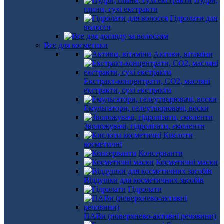
Пудри,
глини, сухі екстракти
Гідролати для
волосся
Все для косметики
Активи, вітаміни
Екстракт-концентрати, СО2, масляні
екстракти, сухі екстракти
Емульгатори, гелеутворювачі, воски
Зволожувачі, гідролізати, емоленти
Кислоти
косметичні
Консерванти
Косметичні маски
Віддушки для косметичних засобів
Гідролати
ПАВи (поверхнево-активні речовини)