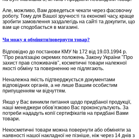
Але, можливо, Вам доведеться чекати через фасовочну
роботу. Тому для Вашої зручності та економії часу, краще
зробити замовлення заздалегідь на сайті та докупити, що
вам ще сподобається в магазині.
Чи можу я обміняти/повернути товар?
Відповідно до постанови КМУ № 172 від 19.03.1994 р.
"Про реалізацію окремих положень Закону України "Про
захист прав споживачів", косметичні товари належної
якості обміну та поверненню не підлягають.
Неналежна якість підтверджується документами
відповідних органів, а не лише Вашим особистим
припущенням чи відчуттям.
Якщо у Вас виникли питання щодо придбаної продукції,
наші менеджери обов'язково Вас проконсультують. За
потреби нададуть копії сертифікатів на придбані Вами
товари.
Некосметичні товари можна повернути або обміняти за
наявності нашої накладної не пізніше, ніж через 14 днів з