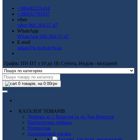
+380442211414
+380931701637
viber
viber 066 264-57-47
WhatsApp
WhatsApp 066 264-57-47
E-mail
zakaz@k-m-m.kyiv.ua
Графік: ПН-ПТ з 10 до 18; Субота, Неділя - вихідний
0
товарів, на 0.00грн
КАТАЛОГ ТОВАРІВ
Добірка до 1 Вересня та до Дня Вчителя
Патріотична добірка
Розпродаж
Антивіковий догляд