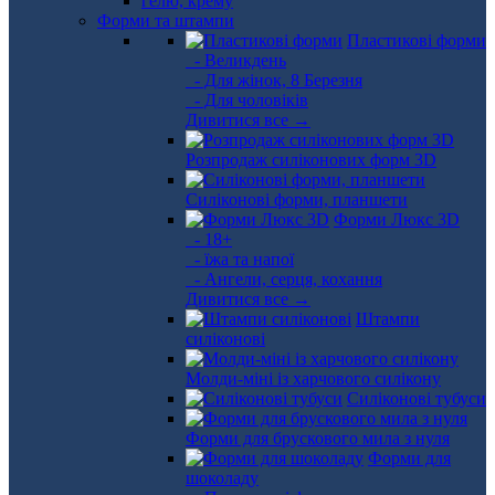
Форми та штампи
Пластикові форми
- Великдень
- Для жінок, 8 Березня
- Для чоловіків
Дивитися все →
Розпродаж силіконових форм 3D
Силіконові форми, планшети
Форми Люкс 3D
- 18+
- їжа та напої
- Ангели, серця, кохання
Дивитися все →
Штампи
силіконові
Молди-міні із харчового силікону
Силіконові тубуси
Форми для брускового мила з нуля
Форми для
шоколаду