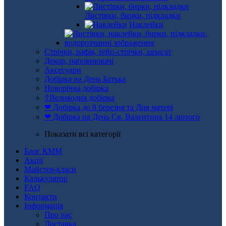
Листівки, бирки, підкладки
Наклейки
Стрічки, рафія, тейп-стрічки, шпагат
Декор, наповнювачі
Аксесуари
Добірка на День Батька
Новорічна добірка
☦Великодня добірка
❤ Добірка до 8 березня та Дня матері
❤ Добірка на День Св. Валентина 14 лютого
Показати всі категорії
Блог КММ
Акції
Майстер-класи
Калькулятор
FAQ
Контакти
Інформація
Про нас
Доставка