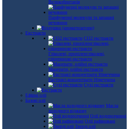
Великобританія
Парфумерні молекули та запашні
речовини
Екстракти
СО2 екстракти
Гліколеві, пропіленгліколеві,
гліцеринові екстракти
Мацерати, олійні екстракти
Екстракт-концентрати Німеччина
Сухі екстракти
Ефірні олії
Базові олії
Масла
холодного віджиму
Олії водорозчинні
Олії рафіновані
Тверді олії