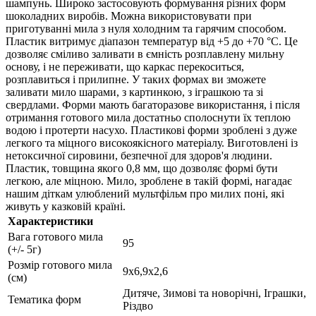
шампунь. Широко застосовують формування різних форм
шоколадних виробів. Можна використовувати при
приготуванні мила з нуля холодним та гарячим способом.
Пластик витримує діапазон температур від +5 до +70 °С. Це
дозволяє сміливо заливати в ємність розплавлену мильну
основу, і не переживати, що каркас перекоситься,
розплавиться і прилипне. У таких формах ви зможете
заливати мило шарами, з картинкою, з іграшкою та зі
свердлами. Форми мають багаторазове використання, і після
отримання готового мила достатньо сполоснути їх теплою
водою і протерти насухо. Пластикові форми зроблені з дуже
легкого та міцного високоякісного матеріалу. Виготовлені із
нетоксичної сировини, безпечної для здоров'я людини.
Пластик, товщина якого 0,8 мм, що дозволяє формі бути
легкою, але міцною. Мило, зроблене в такій формі, нагадає
нашим діткам улюблений мультфільм про милих поні, які
живуть у казковій країні.
Характеристики
Вага готового мила
95
(+/- 5г)
Розмір готового мила
9х6,9х2,6
(см)
Дитяче, Зимові та новорічні, Іграшки,
Тематика форм
Різдво