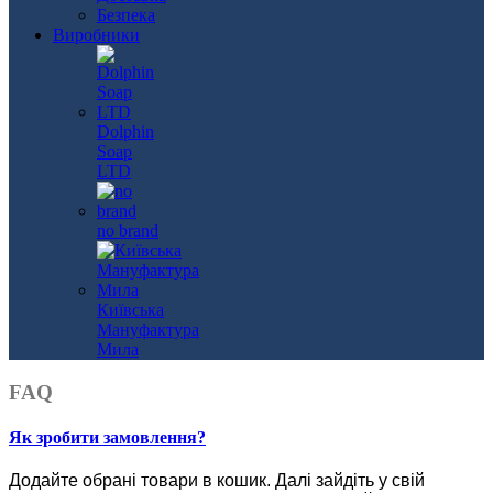
Безпека
Виробники
Dolphin
Soap
LTD
no brand
Київська
Мануфактура
Мила
FAQ
Як зробити замовлення?
Додайте обрані товари в кошик.
Далі зайдіть у свій