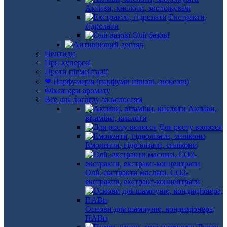
Активи, кислоти, зволожувачі
Екстракти,
гідролати
Олії базові
Пептиди
При куперозі
Проти пігментації
❤ Парфумерія (парфуми нішові, люксові)
Фіксатори аромату
Все для догляду за волоссям
Активи,
вітаміни, кислоти
Для росту волосся
Емоленти, гідролізати, силікони
Олії, екстракти масляні, СО2-
екстракти, екстракт-концентрати
Основи для шампуню, кондиціонера,
ПАВи