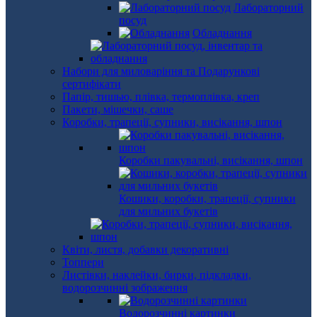
Лабораторний
посуд
Обладнання
Набори для миловаріння та Подарункові
сертифікати
Папір, тишью, плівка, термоплівка, креп
Пакети, мішечки, саше
Коробки, трапеції, супники, висікання, шпон
Коробки пакувальні, висікання, шпон
Кошики, коробки, трапеції, супники
для мильних букетів
Квіти, листя, добавки декоративні
Топпери
Листівки, наклейки, бирки, підкладки,
водорозчинні зображення
Водорозчинні картинки