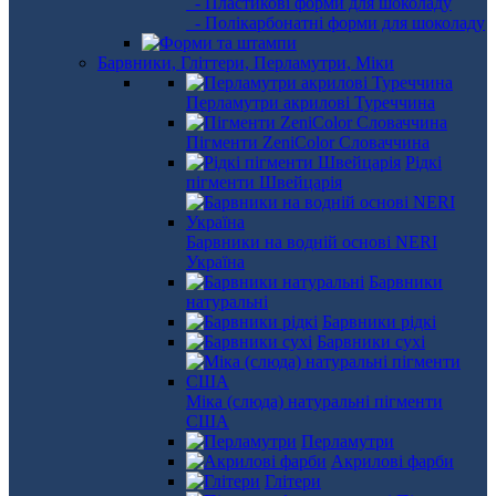
- Пластикові форми для шоколаду
- Полікарбонатні форми для шоколаду
Барвники, Гліттери, Перламутри, Міки
Перламутри акрилові Туреччина
Пігменти ZeniColor Словаччина
Рідкі
пігменти Швейцарія
Барвники на водній основі NERI
Україна
Барвники
натуральні
Барвники рідкі
Барвники сухі
Міка (слюда) натуральні пігменти
США
Перламутри
Акрилові фарби
Глітери