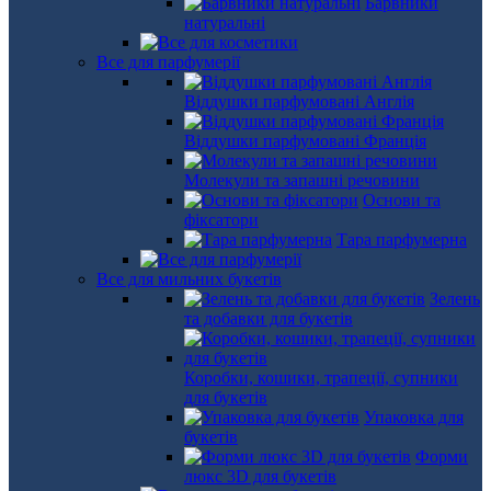
Барвники
натуральні
Все для парфумерії
Віддушки парфумовані Англія
Віддушки парфумовані Франція
Молекули та запашні речовини
Основи та
фіксатори
Тара парфумерна
Все для мильних букетів
Зелень
та добавки для букетів
Коробки, кошики, трапеції, супники
для букетів
Упаковка для
букетів
Форми
люкс 3D для букетів