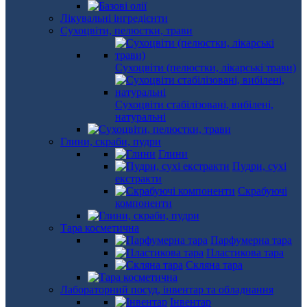
Лікувальні інгредієнти
Сухоцвіти, пелюстки, трави
Сухоцвіти (пелюстки, лікарські трави)
Сухоцвіти стабілізовані, вибілені,
натуральні
Глини, скраби, пудри
Глини
Пудри, сухі
екстракти
Скрабуючі
компоненти
Тара косметична
Парфумерна тара
Пластикова тара
Скляна тара
Лабораторний посуд, інвентар та обладнання
Інвентар