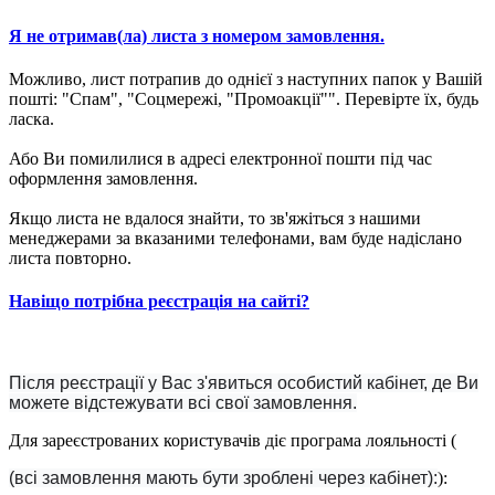
Я не отримав(ла) листа з номером замовлення.
Можливо, лист потрапив до однієї з наступних папок у Вашій
пошті: "Спам", "Соцмережі, "Промоакції"". Перевірте їх, будь
ласка.
Або Ви помилилися в адресі електронної пошти під час
оформлення замовлення.
Якщо листа не вдалося знайти, то зв'яжіться з нашими
менеджерами за вказаними телефонами, вам буде надіслано
листа повторно.
Навіщо потрібна реєстрація на сайті?
Після реєстрації у Вас з'явиться особистий кабінет, де Ви
можете відстежувати всі свої замовлення.
Для зареєстрованих користувачів діє програма лояльності (
(всі замовлення мають бути зроблені через кабінет):
):