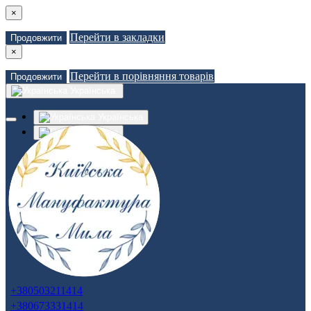
×
Перейти в закладки
Продовжити
×
Перейти в порівняння товарів
Продовжити
Українська
Українська
Russian
Закладки (0)
Порівняння товарів (0)
Доставка
Зв'язатися з нами
Авторизація
Реєстрація
+380503211414
+380673331414