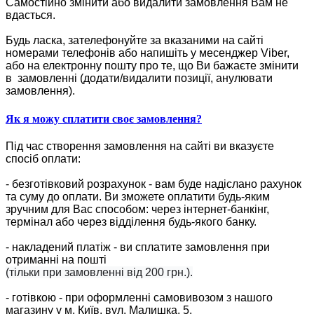
Самостійно змінити або видалити замовлення Вам не
вдасться.
Будь ласка, зателефонуйте за вказаними на сайті
номерами телефонів або напишіть у месенджер Viber,
або на електронну пошту про те, що Ви бажаєте змінити
в замовленні (додати/видалити позиції, анулювати
замовлення).
Як я можу сплатити своє замовлення?
Під час створення замовлення на сайті ви вказуєте
спосіб оплати:
- безготівковий розрахунок - вам буде надіслано рахунок
та суму до оплати. Ви зможете оплатити будь-яким
зручним для Вас способом: через інтернет-банкінг,
термінал або через відділення будь-якого банку.
- накладений платіж - ви сплатите замовлення при
отриманні на пошті
(тільки при замовленні від 200 грн.).
- готівкою - при оформленні самовивозом з нашого
магазину у м. Київ, вул. Малишка, 5.