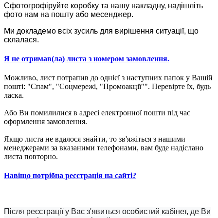
Сфотогрофіруйте коробку та нашу накладну, надішліть
фото нам на пошту або месенджер.
Ми докладемо всіх зусиль для вирішення ситуації, що
склалася.
Я не отримав(ла) листа з номером замовлення.
Можливо, лист потрапив до однієї з наступних папок у Вашій
пошті: "Спам", "Соцмережі, "Промоакції"". Перевірте їх, будь
ласка.
Або Ви помилилися в адресі електронної пошти під час
оформлення замовлення.
Якщо листа не вдалося знайти, то зв'яжіться з нашими
менеджерами за вказаними телефонами, вам буде надіслано
листа повторно.
Навіщо потрібна реєстрація на сайті?
Після реєстрації у Вас з'явиться особистий кабінет, де Ви