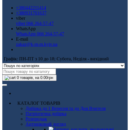
+380442211414
+380931701637
viber
viber 066 264-57-47
WhatsApp
WhatsApp 066 264-57-47
E-mail
zakaz@k-m-m.kyiv.ua
Графік: ПН-ПТ з 10 до 18; Субота, Неділя - вихідний
0
товарів, на 0.00грн
КАТАЛОГ ТОВАРІВ
Добірка до 1 Вересня та до Дня Вчителя
Патріотична добірка
Розпродаж
Антивіковий догляд