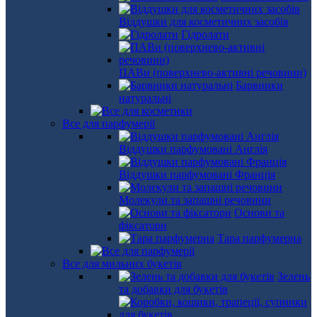
Віддушки для косметичних засобів
Гідролати
ПАВи (поверхнево-активні речовини)
Барвники
натуральні
Все для парфумерії
Віддушки парфумовані Англія
Віддушки парфумовані Франція
Молекули та запашні речовини
Основи та
фіксатори
Тара парфумерна
Все для мильних букетів
Зелень
та добавки для букетів