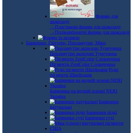
Форми для
шоколаду
- Пластикові форми для шоколаду
- Полікарбонатні форми для шоколаду
Барвники, Гліттери, Перламутри, Міки
Перламутри акрилові Туреччина
Пігменти ZeniColor Словаччина
Рідкі
пігменти Швейцарія
Барвники на водній основі NERI
Україна
Барвники
натуральні
Барвники рідкі
Барвники сухі