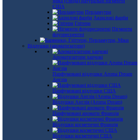
Міка (слюда) натуральні пігменти
США
Перламутри
Акрилові фарби
Глітери
Пігменти
флуоресцентні
Віддушки (ароматизатори)
Ароматизатори харчові
Парфумовані віддушки Aroma Dream
Англія
Парфумовані віддушки США
Віддушки Англія (Aroma Dream)
Парфумовані аромати Франція
Віддушки косметичні Франція
Віддушки косметичні США