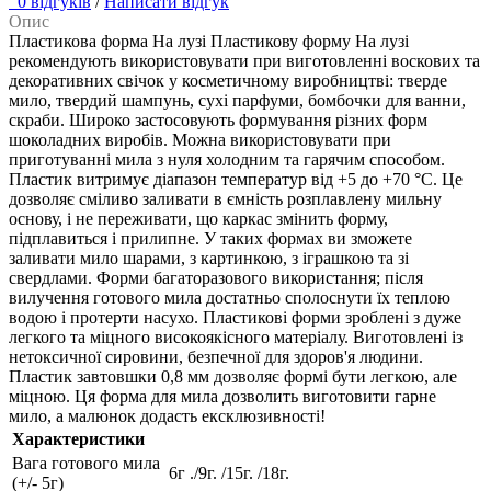
0 відгуків
/
Написати відгук
Опис
Пластикова форма На лузі Пластикову форму На лузі
рекомендують використовувати при виготовленні воскових та
декоративних свічок у косметичному виробництві: тверде
мило, твердий шампунь, сухі парфуми, бомбочки для ванни,
скраби. Широко застосовують формування різних форм
шоколадних виробів. Можна використовувати при
приготуванні мила з нуля холодним та гарячим способом.
Пластик витримує діапазон температур від +5 до +70 °С. Це
дозволяє сміливо заливати в ємність розплавлену мильну
основу, і не переживати, що каркас змінить форму,
підплавиться і прилипне. У таких формах ви зможете
заливати мило шарами, з картинкою, з іграшкою та зі
свердлами. Форми багаторазового використання; після
вилучення готового мила достатньо сполоснути їх теплою
водою і протерти насухо. Пластикові форми зроблені з дуже
легкого та міцного високоякісного матеріалу. Виготовлені із
нетоксичної сировини, безпечної для здоров'я людини.
Пластик завтовшки 0,8 мм дозволяє формі бути легкою, але
міцною. Ця форма для мила дозволить виготовити гарне
мило, а малюнок додасть ексклюзивності!
Характеристики
Вага готового мила
6г ./9г. /15г. /18г.
(+/- 5г)