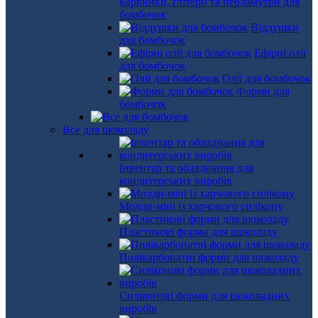
Барвники, глітери та перламутри для
бомбочок
Віддушки
для бомбочок
Ефірні олії
для бомбочок
Олії для бомбочок
Форми для
бомбочок
Все для шоколаду
Інвентар та обладнання для
кондитерських виробів
Молди-міні із харчового силікону
Пластикові форми для шоколаду
Полікарбонатні форми для шоколаду
Силіконові форми для шоколадних
виробів