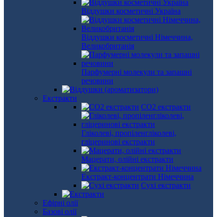
Віддушки косметичні Україна
Віддушки косметичні Німеччина,
Великобританія
Парфумерні молекули та запашні
речовини
Екстракти
СО2 екстракти
Гліколеві, пропіленгліколеві,
гліцеринові екстракти
Мацерати, олійні екстракти
Екстракт-концентрати Німеччина
Сухі екстракти
Ефірні олії
Базові олії