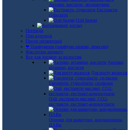
Активи, кислоти, зволожувачі
Екстракти,
гідролати
Олії базові
Пептиди
При куперозі
Проти пігментації
❤ Парфумерія (парфуми нішові, люксові)
Фіксатори аромату
Все для догляду за волоссям
Активи,
вітаміни, кислоти
Для росту волосся
Емоленти, гідролізати, силікони
Олії, екстракти масляні, СО2-
екстракти, екстракт-концентрати
Основи для шампуню, кондиціонера,
ПАВи