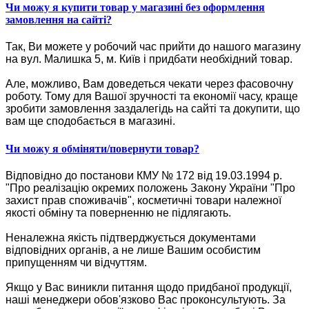
Чи можу я купити товар у магазині без оформлення
замовлення на сайті?
Так, Ви можете у робочий час прийти до нашого магазину
на вул. Малишка 5, м. Київ і придбати необхідний товар.
Але, можливо, Вам доведеться чекати через фасовочну
роботу. Тому для Вашої зручності та економії часу, краще
зробити замовлення заздалегідь на сайті та докупити, що
вам ще сподобається в магазині.
Чи можу я обміняти/повернути товар?
Відповідно до постанови КМУ № 172 від 19.03.1994 р.
"Про реалізацію окремих положень Закону України "Про
захист прав споживачів", косметичні товари належної
якості обміну та поверненню не підлягають.
Неналежна якість підтверджується документами
відповідних органів, а не лише Вашим особистим
припущенням чи відчуттям.
Якщо у Вас виникли питання щодо придбаної продукції,
наші менеджери обов'язково Вас проконсультують. За