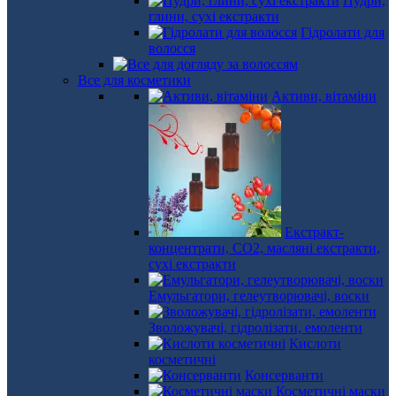
Пудри,
глини, сухі екстракти
Гідролати для
волосся
Все для косметики
Активи, вітаміни
Екстракт-
концентрати, СО2, масляні екстракти,
сухі екстракти
Емульгатори, гелеутворювачі, воски
Зволожувачі, гідролізати, емоленти
Кислоти
косметичні
Консерванти
Косметичні маски