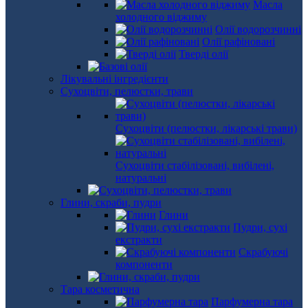
Масла
холодного віджиму
Олії водорозчинні
Олії рафіновані
Тверді олії
Лікувальні інгредієнти
Сухоцвіти, пелюстки, трави
Сухоцвіти (пелюстки, лікарські трави)
Сухоцвіти стабілізовані, вибілені,
натуральні
Глини, скраби, пудри
Глини
Пудри, сухі
екстракти
Скрабуючі
компоненти
Тара косметична
Парфумерна тара