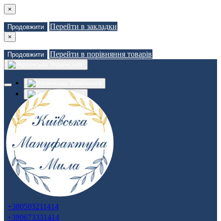
×
Перейти в закладки
Продовжити
×
Перейти в порівняння товарів
Продовжити
Українська
Українська
Russian
Закладки (0)
Порівняння товарів (0)
Доставка
Зв'язатися з нами
Авторизація
Реєстрація
+380503211414
+380673331414