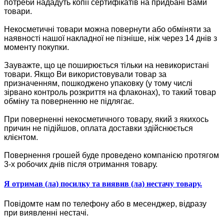
потреби нададуть копії сертифікатів на придбані Вами
товари.
Некосметичні товари можна повернути або обміняти за
наявності нашої накладної не пізніше, ніж через 14 днів з
моменту покупки.
Зауважте, що це поширюється тільки на невикористані
товари. Якщо Ви використовували товар за
призначенням, пошкоджено упаковку (у тому числі
зірвано контроль розкриття на флаконах), то такий товар
обміну та поверненню не підлягає.
При поверненні некосметичного товару, який з якихось
причин не підійшов, оплата доставки здійснюється
клієнтом.
Повернення грошей буде проведено компанією протягом
3-х робочих днів після отримання товару.
Я отримав (ла) посилку та виявив (ла) нестачу товару.
Повідомте нам по телефону або в месенджер, відразу
при виявленні нестачі.