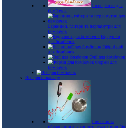
Інгредієнти для
бомбочок
Барвники, глітери та перламутри для
бомбочок
Віддушки
для бомбочок
Ефірні олії
для бомбочок
Олії для бомбочок
Форми для
бомбочок
Все для шоколаду
Інвентар та
обладнання для кондитерських виробів