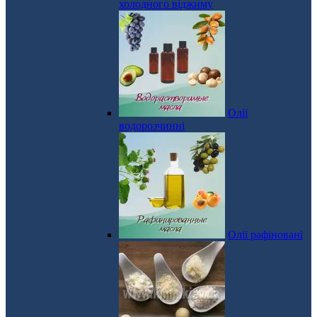
холодного віджиму
Олії
водорозчинні
Олії рафіновані