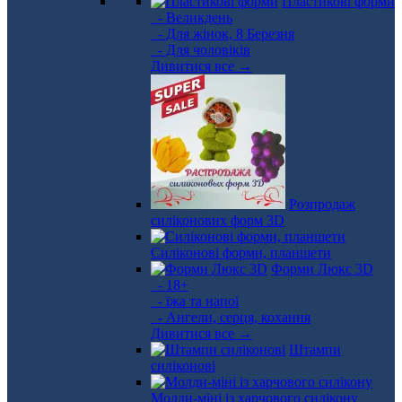
Пластикові форми
- Великдень
- Для жінок, 8 Березня
- Для чоловіків
Дивитися все →
Розпродаж
силіконових форм 3D
Силіконові форми, планшети
Форми Люкс 3D
- 18+
- їжа та напої
- Ангели, серця, кохання
Дивитися все →
Штампи
силіконові
Молди-міні із харчового силікону