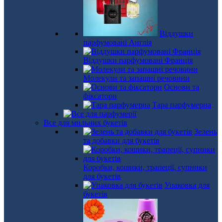
Віддушки
парфумовані Англія
Віддушки парфумовані Франція
Молекули та запашні речовини
Основи та
фіксатори
Тара парфумерна
Все для мильних букетів
Зелень
та добавки для букетів
Коробки, кошики, трапеції, супники
для букетів
Упаковка для
букетів