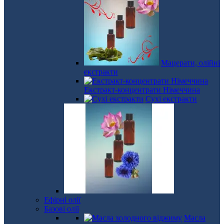
Мацерати, олійні
екстракти
Екстракт-концентрати Німеччина
Сухі екстракти
Ефірні олії
Базові олії
Масла