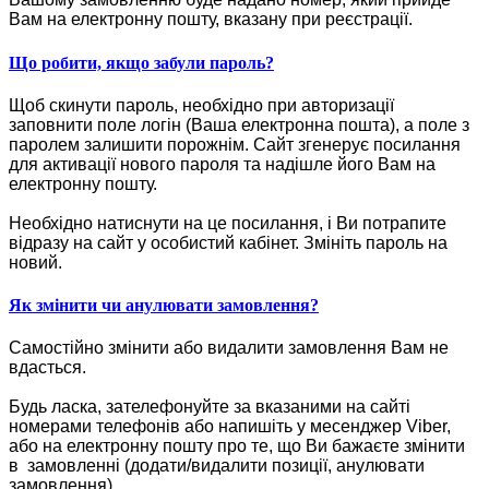
Вам на електронну пошту, вказану при реєстрації.
Що робити, якщо забули пароль?
Щоб скинути пароль, необхідно при авторизації
заповнити поле логін (Ваша електронна пошта), а поле з
паролем залишити порожнім. Сайт згенерує посилання
для активації нового пароля та надішле його Вам на
електронну пошту.
Необхідно натиснути на це посилання, і Ви потрапите
відразу на сайт у особистий кабінет. Змініть пароль на
новий.
Як змінити чи анулювати замовлення?
Самостійно змінити або видалити замовлення Вам не
вдасться.
Будь ласка, зателефонуйте за вказаними на сайті
номерами телефонів або напишіть у месенджер Viber,
або на електронну пошту про те, що Ви бажаєте змінити
в замовленні (додати/видалити позиції, анулювати
замовлення).