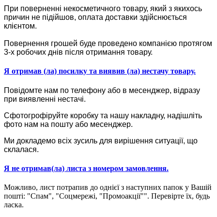
При поверненні некосметичного товару, який з якихось
причин не підійшов, оплата доставки здійснюється
клієнтом.
Повернення грошей буде проведено компанією протягом
3-х робочих днів після отримання товару.
Я отримав (ла) посилку та виявив (ла) нестачу товару.
Повідомте нам по телефону або в месенджер, відразу
при виявленні нестачі.
Сфотогрофіруйте коробку та нашу накладну, надішліть
фото нам на пошту або месенджер.
Ми докладемо всіх зусиль для вирішення ситуації, що
склалася.
Я не отримав(ла) листа з номером замовлення.
Можливо, лист потрапив до однієї з наступних папок у Вашій
пошті: "Спам", "Соцмережі, "Промоакції"". Перевірте їх, будь
ласка.