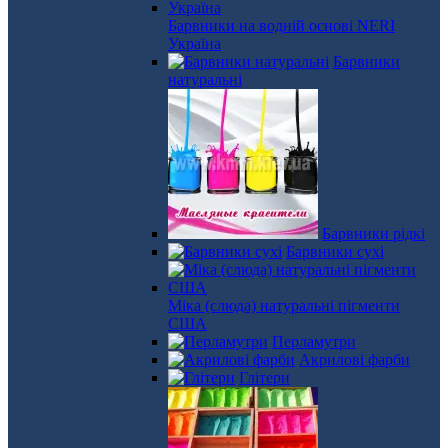
Барвники на водній основі NERI
Україна
Барвники
натуральні
Барвники рідкі
Барвники сухі
Міка (слюда) натуральні пігменти
США
Перламутри
Акрилові фарби
Глітери