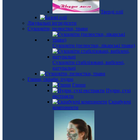
Тверді олії
Лікувальні інгредієнти
Сухоцвіти, пелюстки, трави
Сухоцвіти (пелюстки, лікарські трави)
Сухоцвіти стабілізовані, вибілені,
натуральні
Глини, скраби, пудри
Глини
Пудри, сухі
екстракти
Скрабуючі
компоненти