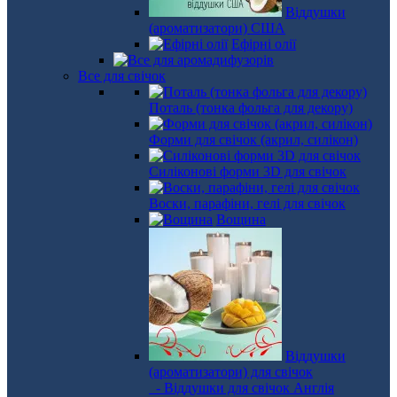
Віддушки
(ароматизатори) США
Ефірні олії
Все для свічок
Поталь (тонка фольга для декору)
Форми для свічок (акрил, силікон)
Силіконові форми 3D для свічок
Воски, парафіни, гелі для свічок
Вощина
Віддушки
(ароматизатори) для свічок
- Віддушки для свічок Англія