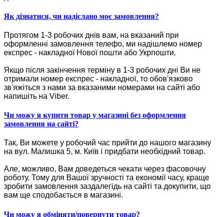
Як дізнатися, чи надіслано моє замовлення?
Протягом 1-3 робочих днів вам, на вказаний при
оформленні замовлення телефо, ми надішлемо номер
експрес - накладної Нової пошти або Укрпошти.
Якщо після закінчення терміну в 1-3 робочих дні Ви не
отримали номер експрес - накладної, то обов'язково
зв'яжіться з нами за вказаними номерами на сайті або
напишіть на Viber.
Чи можу я купити товар у магазині без оформлення
замовлення на сайті?
Так, Ви можете у робочий час прийти до нашого магазину
на вул. Малишка 5, м. Київ і придбати необхідний товар.
Але, можливо, Вам доведеться чекати через фасовочну
роботу. Тому для Вашої зручності та економії часу, краще
зробити замовлення заздалегідь на сайті та докупити, що
вам ще сподобається в магазині.
Чи можу я обміняти/повернути товар?