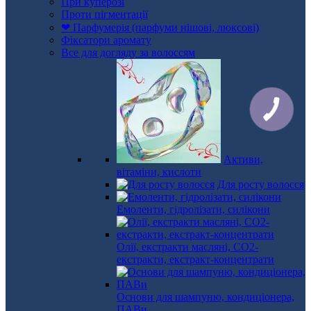
При куперозі
Проти пігментації
❤ Парфумерія (парфуми нішові, люксові)
Фіксатори аромату
Все для догляду за волоссям
Активи,
вітаміни, кислоти
Для росту волосся
Емоленти, гідролізати, силікони
Олії, екстракти масляні, СО2-
екстракти, екстракт-концентрати
Основи для шампуню, кондиціонера,
ПАВи