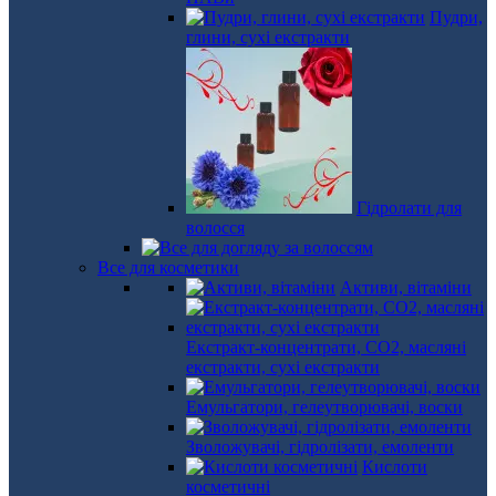
Пудри,
глини, сухі екстракти
Гідролати для
волосся
Все для косметики
Активи, вітаміни
Екстракт-концентрати, СО2, масляні
екстракти, сухі екстракти
Емульгатори, гелеутворювачі, воски
Зволожувачі, гідролізати, емоленти
Кислоти
косметичні