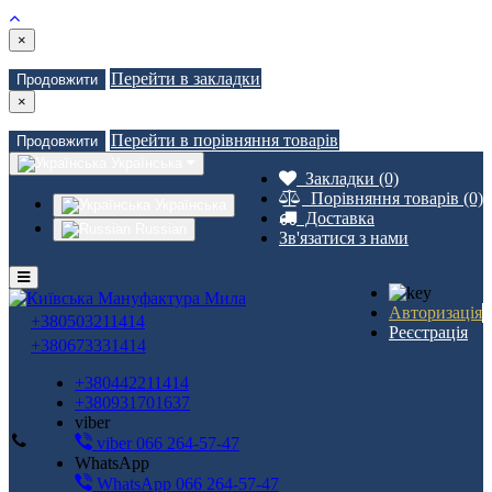
×
Перейти в закладки
Продовжити
×
Перейти в порівняння товарів
Продовжити
Українська
Закладки (0)
Порівняння товарів (0)
Українська
Доставка
Russian
Зв'язатися з нами
Авторизація
+380503211414
Реєстрація
+380673331414
+380442211414
+380931701637
viber
viber 066 264-57-47
WhatsApp
WhatsApp 066 264-57-47