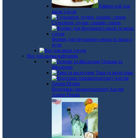
Ефірні олії для
мила з нуля
Сухоцвіти, пудри, скраби, глини
Форми для брускового мила та мила з
нуля
Все для аромадифузорів
Основа та
фіксатори
Тара та аксесуари
Віддушки (ароматизатори) Англія
Aroma Dream