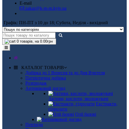
E-mail
zakaz@k-m-m.kyiv.ua
Графік: ПН-ПТ з 10 до 18; Субота, Неділя - вихідний
0
товарів, на 0.00грн
КАТАЛОГ ТОВАРІВ
Добірка до 1 Вересня та до Дня Вчителя
Патріотична добірка
Розпродаж
Антивіковий догляд
Активи, кислоти, зволожувачі
Екстракти,
гідролати
Олії базові
Пептиди