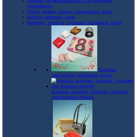
Набори для миловаріння та Подарункові
сертифікати
Папір, тишью, плівка, термоплівка, креп
Пакети, мішечки, саше
Коробки, трапеції, супники, висікання, шпон
Коробки
пакувальні, висікання, шпон
Кошики, коробки, трапеції, супники
для мильних букетів