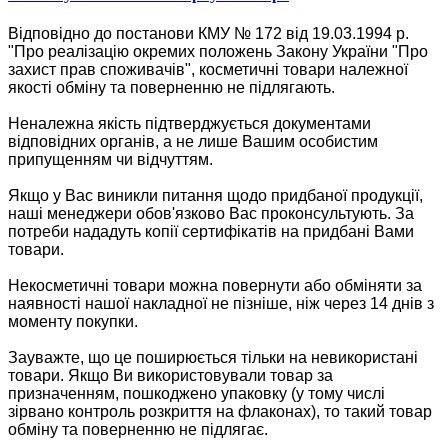
Відповідно до постанови КМУ № 172 від 19.03.1994 р.
"Про реалізацію окремих положень Закону України "Про
захист прав споживачів", косметичні товари належної
якості обміну та поверненню не підлягають.
Неналежна якість підтверджується документами
відповідних органів, а не лише Вашим особистим
припущенням чи відчуттям.
Якщо у Вас виникли питання щодо придбаної продукції,
наші менеджери обов'язково Вас проконсультують. За
потреби нададуть копії сертифікатів на придбані Вами
товари.
Некосметичні товари можна повернути або обміняти за
наявності нашої накладної не пізніше, ніж через 14 днів з
моменту покупки.
Зауважте, що це поширюється тільки на невикористані
товари. Якщо Ви використовували товар за
призначенням, пошкоджено упаковку (у тому числі
зірвано контроль розкриття на флаконах), то такий товар
обміну та поверненню не підлягає.