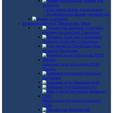
Форми для
шоколаду
- Пластикові форми для шоколаду
- Полікарбонатні форми для шоколаду
Барвники, Гліттери, Перламутри, Міки
Перламутри акрилові Туреччина
Пігменти ZeniColor Словаччина
Рідкі
пігменти Швейцарія
Барвники на водній основі NERI
Україна
Барвники
натуральні
Барвники рідкі
Барвники сухі
Міка (слюда) натуральні пігменти
США
Перламутри