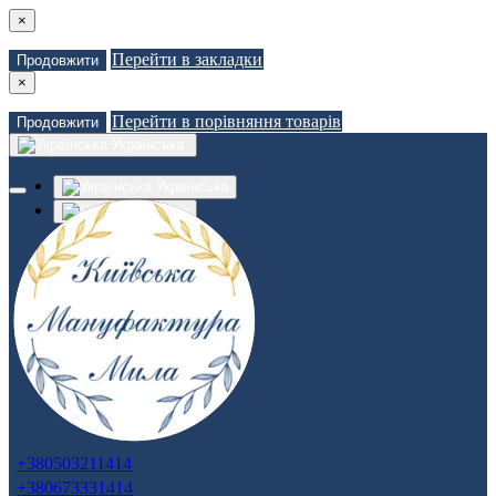
×
Перейти в закладки
Продовжити
×
Перейти в порівняння товарів
Продовжити
Українська
Українська
Russian
Закладки (0)
Порівняння товарів (0)
Доставка
Зв'язатися з нами
Авторизація
Реєстрація
+380503211414
+380673331414