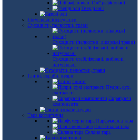
Олії рафіновані
Тверді олії
Лікувальні інгредієнти
Сухоцвіти, пелюстки, трави
Сухоцвіти (пелюстки, лікарські трави)
Сухоцвіти стабілізовані, вибілені,
натуральні
Глини, скраби, пудри
Глини
Пудри, сухі
екстракти
Скрабуючі
компоненти
Тара косметична
Парфумерна тара
Пластикова тара
Скляна тара