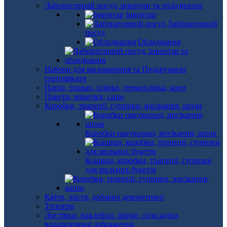
Лабораторний посуд, інвентар та обладнання
Інвентар
Лабораторний
посуд
Обладнання
Набори для миловаріння та Подарункові
сертифікати
Папір, тишью, плівка, термоплівка, креп
Пакети, мішечки, саше
Коробки, трапеції, супники, висікання, шпон
Коробки пакувальні, висікання, шпон
Кошики, коробки, трапеції, супники
для мильних букетів
Квіти, листя, добавки декоративні
Топпери
Листівки, наклейки, бирки, підкладки,
водорозчинні зображення