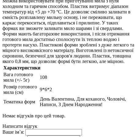
Можна використовувати при приготуванні мила з нуля
холодним та гарячим способом. Пластик витримує діапазон
температур від +5 до +70 °С. Це дозволяє сміливо заливати в
ємність розплавлену мильну основу, і не переживати, що
каркас перекоситься, підплавиться і прилипне. У таких
формах ви зможете заливати мило шарами і зі свердлами.
Форми мають багаторазове використання, і після отримання
готового мила достатньо сполоснути їх теплою водою і
протерти насухо. Пластикові форми зроблені з дуже легкого та
міцного високоякісного матеріалу. Виготовлені із нетоксичної
сировини, безпечної для здоров'я людини. Пластик, товщина
якого 0,8 мм, що дозволяє формі бути легкою, але міцною.
Характеристики
Вага готового
108
мила (+/- 5г)
Розмір готового
9*6*2
мила (см)
День Валентина, Для коханого, Чоловічі,
Тематика форм
Написи, З Днем Народження!
Немає відгуків про цей товар.
Написати відгук
Ваше ім`я: