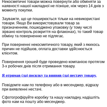
Некосметичні товари можна повернути або обміняти за
наявності нашої накладної не пізніше, ніж через 14 днів з
моменту покупки.
Зауважте, що це поширюється тільки на невикористані
товари. Якщо Ви використовували товар за
призначенням, пошкоджено упаковку (у тому числі
зірвано контроль розкриття на флаконах), то такий товар
обміну та поверненню не підлягає.
При поверненні некосметичного товару, який з якихось
причин не підійшов, оплата доставки здійснюється
клієнтом.
Повернення грошей буде проведено компанією протягом
3-х робочих днів після отримання товару.
Я отримав (ла) посилку та виявив (ла) нестачу товару.
Повідомте нам по телефону або в месенджер, відразу
при виявленні нестачі.
Сфотогрофіруйте коробку та нашу накладну, надішліть
фото нам на пошту або месенджер.