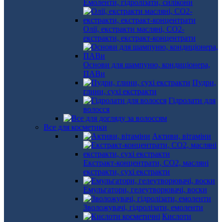
Емоленти, гідролізати, силікони
Олії, екстракти масляні, СО2-
екстракти, екстракт-концентрати
Основи для шампуню, кондиціонера,
ПАВи
Пудри,
глини, сухі екстракти
Гідролати для
волосся
Все для косметики
Активи, вітаміни
Екстракт-концентрати, СО2, масляні
екстракти, сухі екстракти
Емульгатори, гелеутворювачі, воски
Зволожувачі, гідролізати, емоленти
Кислоти