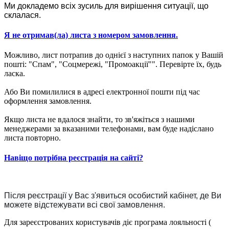
Ми докладемо всіх зусиль для вирішення ситуації, що
склалася.
Я не отримав(ла) листа з номером замовлення.
Можливо, лист потрапив до однієї з наступних папок у Вашій
пошті: "Спам", "Соцмережі, "Промоакції"". Перевірте їх, будь
ласка.
Або Ви помилилися в адресі електронної пошти під час
оформлення замовлення.
Якщо листа не вдалося знайти, то зв'яжіться з нашими
менеджерами за вказаними телефонами, вам буде надіслано
листа повторно.
Навіщо потрібна реєстрація на сайті?
Після реєстрації у Вас з'явиться особистий кабінет, де Ви
можете відстежувати всі свої замовлення.
Для зареєстрованих користувачів діє програма лояльності (