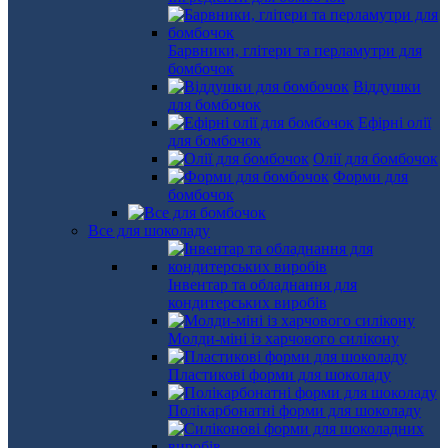
Барвники, глітери та перламутри для
бомбочок
Віддушки
для бомбочок
Ефірні олії
для бомбочок
Олії для бомбочок
Форми для
бомбочок
Все для шоколаду
Інвентар та обладнання для
кондитерських виробів
Молди-міні із харчового силікону
Пластикові форми для шоколаду
Полікарбонатні форми для шоколаду