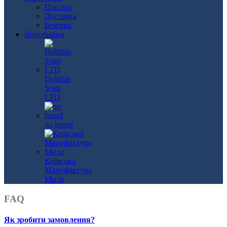
Про нас
Доставка
Безпека
Виробники
Dolphin
Soap
LTD
no brand
Київська
Мануфактура
Мила
FAQ
Як зробити замовлення?