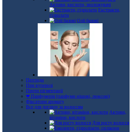
Активи, кислоти, зволожувачі
Екстракти,
гідролати
Олії базові
Пептиди
При куперозі
Проти пігментації
❤ Парфумерія (парфуми нішові, люксові)
Фіксатори аромату
Все для догляду за волоссям
Активи,
вітаміни, кислоти
Для росту волосся