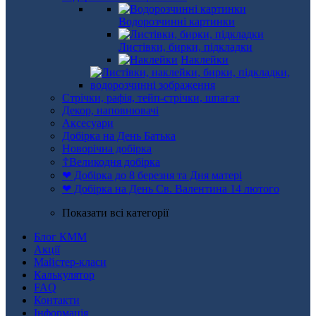
Водорозчинні картинки
Листівки, бирки, підкладки
Наклейки
Стрічки, рафія, тейп-стрічки, шпагат
Декор, наповнювачі
Аксесуари
Добірка на День Батька
Новорічна добірка
☦Великодня добірка
❤ Добірка до 8 березня та Дня матері
❤ Добірка на День Св. Валентина 14 лютого
Показати всі категорії
Блог КММ
Акції
Майстер-класи
Калькулятор
FAQ
Контакти
Інформація