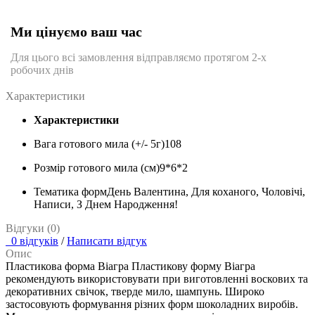
Ми цінуємо ваш час
Для цього всі замовлення відправляємо протягом 2-х
робочих днів
Характеристики
Характеристики
Вага готового мила (+/- 5г)
108
Розмір готового мила (см)
9*6*2
Тематика форм
День Валентина, Для коханого, Чоловічі,
Написи, З Днем Народження!
Відгуки (0)
0 відгуків
/
Написати відгук
Опис
Пластикова форма Віагра Пластикову форму Віагра
рекомендують використовувати при виготовленні воскових та
декоративних свічок, тверде мило, шампунь. Широко
застосовують формування різних форм шоколадних виробів.