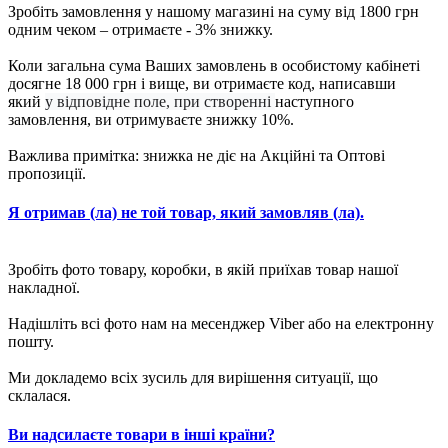
Зробіть замовлення у нашому магазині на суму від 1800 грн
одним чеком – отримаєте - 3% знижку.
Коли загальна сума Ваших замовлень в особистому кабінеті
досягне 18 000 грн і вище, ви отримаєте код, написавши
який
у відповідне поле, при створенні
наступного
замовлення, ви отримуваєте знижку 10%.
Важлива примітка: знижка не діє на Акційні та Оптові
пропозиції.
Я отримав (ла) не той товар, який замовляв (ла).
Зробіть фото товару, коробки, в якій приїхав товар нашої
накладної.
Надішліть всі фото нам на месенджер Viber або на електронну
пошту.
Ми докладемо всіх зусиль для вирішення ситуації, що
склалася.
Ви надсилаєте товари в інші країни?