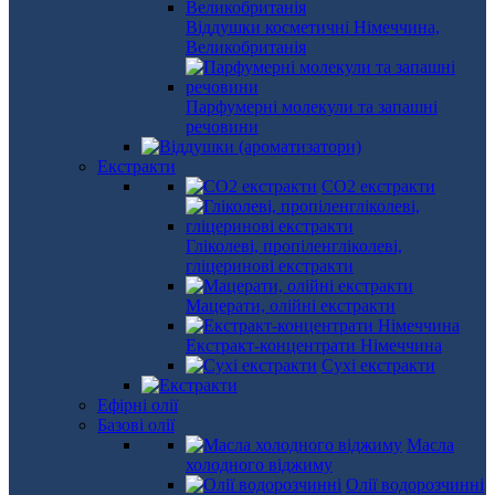
Віддушки косметичні Німеччина,
Великобританія
Парфумерні молекули та запашні
речовини
Екстракти
СО2 екстракти
Гліколеві, пропіленгліколеві,
гліцеринові екстракти
Мацерати, олійні екстракти
Екстракт-концентрати Німеччина
Сухі екстракти
Ефірні олії
Базові олії
Масла
холодного віджиму
Олії водорозчинні