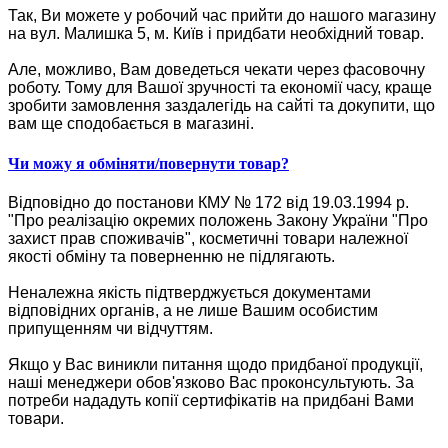
Так, Ви можете у робочий час прийти до нашого магазину
на вул. Малишка 5, м. Київ і придбати необхідний товар.
Але, можливо, Вам доведеться чекати через фасовочну
роботу. Тому для Вашої зручності та економії часу, краще
зробити замовлення заздалегідь на сайті та докупити, що
вам ще сподобається в магазині.
Чи можу я обміняти/повернути товар?
Відповідно до постанови КМУ № 172 від 19.03.1994 р.
"Про реалізацію окремих положень Закону України "Про
захист прав споживачів", косметичні товари належної
якості обміну та поверненню не підлягають.
Неналежна якість підтверджується документами
відповідних органів, а не лише Вашим особистим
припущенням чи відчуттям.
Якщо у Вас виникли питання щодо придбаної продукції,
наші менеджери обов'язково Вас проконсультують. За
потреби нададуть копії сертифікатів на придбані Вами
товари.