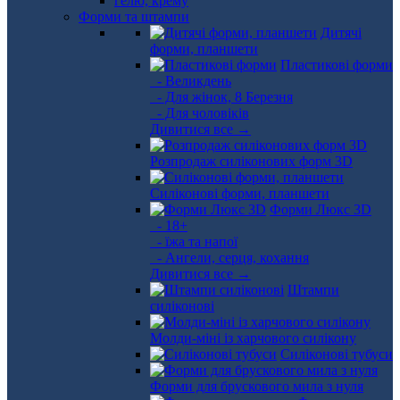
Форми та штампи
Дитячі
форми, планшети
Пластикові форми
- Великдень
- Для жінок, 8 Березня
- Для чоловіків
Дивитися все →
Розпродаж силіконових форм 3D
Силіконові форми, планшети
Форми Люкс 3D
- 18+
- їжа та напої
- Ангели, серця, кохання
Дивитися все →
Штампи
силіконові
Молди-міні із харчового силікону
Силіконові тубуси
Форми для брускового мила з нуля