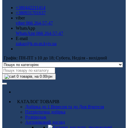
+380442211414
+380931701637
viber
viber 066 264-57-47
WhatsApp
WhatsApp 066 264-57-47
E-mail
zakaz@k-m-m.kyiv.ua
Графік: ПН-ПТ з 10 до 18; Субота, Неділя - вихідний
0
товарів, на 0.00грн
КАТАЛОГ ТОВАРІВ
Добірка до 1 Вересня та до Дня Вчителя
Патріотична добірка
Розпродаж
Антивіковий догляд