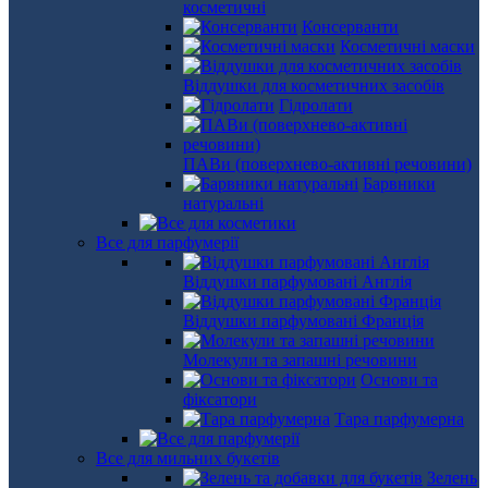
косметичні
Консерванти
Косметичні маски
Віддушки для косметичних засобів
Гідролати
ПАВи (поверхнево-активні речовини)
Барвники
натуральні
Все для парфумерії
Віддушки парфумовані Англія
Віддушки парфумовані Франція
Молекули та запашні речовини
Основи та
фіксатори
Тара парфумерна
Все для мильних букетів
Зелень