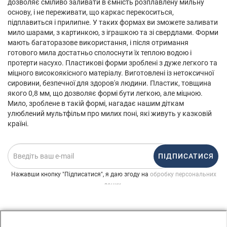
дозволяє сміливо заливати в ємність розплавлену мильну
основу, і не переживати, що каркас перекоситься,
підплавиться і прилипне. У таких формах ви зможете заливати
мило шарами, з картинкою, з іграшкою та зі свердлами. Форми
мають багаторазове використання, і після отримання
готового мила достатньо сполоснути їх теплою водою і
протерти насухо. Пластикові форми зроблені з дуже легкого та
міцного високоякісного матеріалу. Виготовлені із нетоксичної
сировини, безпечної для здоров'я людини. Пластик, товщина
якого 0,8 мм, що дозволяє формі бути легкою, але міцною.
Мило, зроблене в такій формі, нагадає нашим діткам
улюблений мультфільм про милих поні, які живуть у казковій
країні.
ПІДПИСАТИСЯ
Нажавши кнопку "Підписатися", я даю згоду на
обробку персональних
.
даних