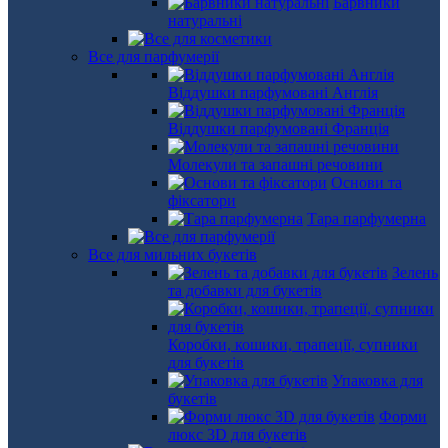
Барвники
натуральні
Все для парфумерії
Віддушки парфумовані Англія
Віддушки парфумовані Франція
Молекули та запашні речовини
Основи та
фіксатори
Тара парфумерна
Все для мильних букетів
Зелень
та добавки для букетів
Коробки, кошики, трапеції, супники
для букетів
Упаковка для
букетів
Форми
люкс 3D для букетів