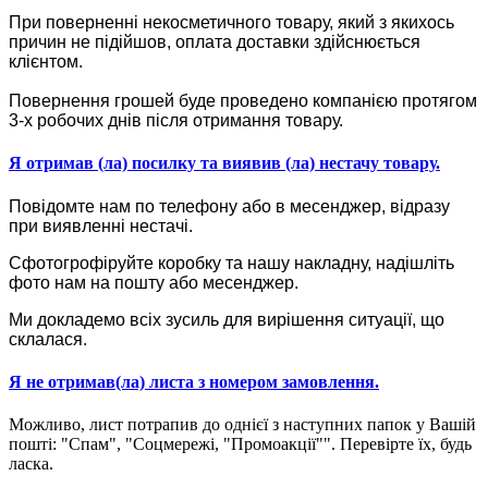
При поверненні некосметичного товару, який з якихось
причин не підійшов, оплата доставки здійснюється
клієнтом.
Повернення грошей буде проведено компанією протягом
3-х робочих днів після отримання товару.
Я отримав (ла) посилку та виявив (ла) нестачу товару.
Повідомте нам по телефону або в месенджер, відразу
при виявленні нестачі.
Сфотогрофіруйте коробку та нашу накладну, надішліть
фото нам на пошту або месенджер.
Ми докладемо всіх зусиль для вирішення ситуації, що
склалася.
Я не отримав(ла) листа з номером замовлення.
Можливо, лист потрапив до однієї з наступних папок у Вашій
пошті: "Спам", "Соцмережі, "Промоакції"". Перевірте їх, будь
ласка.