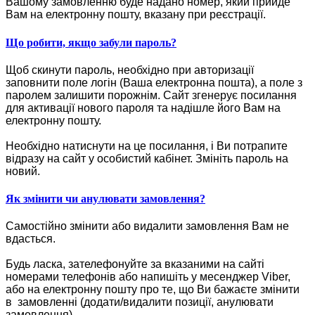
Вашому замовленню буде надано номер, який прийде
Вам на електронну пошту, вказану при реєстрації.
Що робити, якщо забули пароль?
Щоб скинути пароль, необхідно при авторизації
заповнити поле логін (Ваша електронна пошта), а поле з
паролем залишити порожнім. Сайт згенерує посилання
для активації нового пароля та надішле його Вам на
електронну пошту.
Необхідно натиснути на це посилання, і Ви потрапите
відразу на сайт у особистий кабінет. Змініть пароль на
новий.
Як змінити чи анулювати замовлення?
Самостійно змінити або видалити замовлення Вам не
вдасться.
Будь ласка, зателефонуйте за вказаними на сайті
номерами телефонів або напишіть у месенджер Viber,
або на електронну пошту про те, що Ви бажаєте змінити
в замовленні (додати/видалити позиції, анулювати
замовлення).