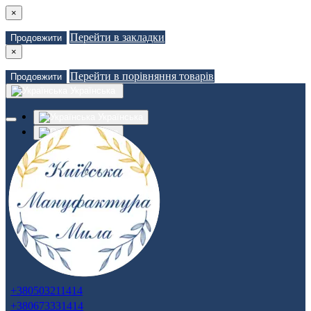
×
Перейти в закладки
Продовжити
×
Перейти в порівняння товарів
Продовжити
Українська
Українська
Russian
Закладки (0)
Порівняння товарів (0)
Доставка
Зв'язатися з нами
Авторизація
Реєстрація
+380503211414
+380673331414