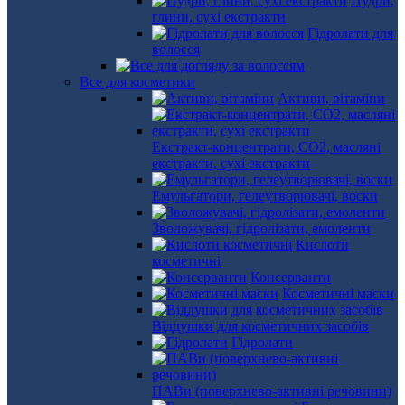
Пудри,
глини, сухі екстракти
Гідролати для
волосся
Все для косметики
Активи, вітаміни
Екстракт-концентрати, СО2, масляні
екстракти, сухі екстракти
Емульгатори, гелеутворювачі, воски
Зволожувачі, гідролізати, емоленти
Кислоти
косметичні
Консерванти
Косметичні маски
Віддушки для косметичних засобів
Гідролати
ПАВи (поверхнево-активні речовини)