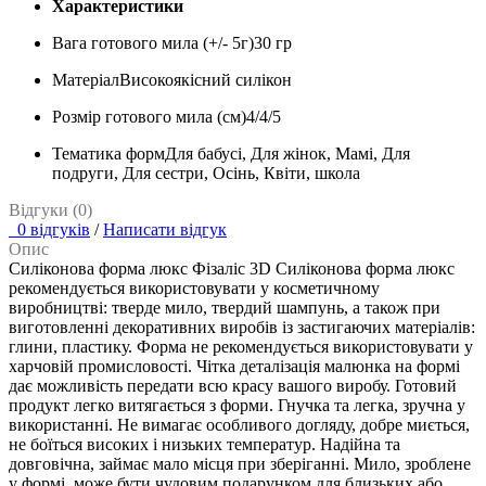
Характеристики
Вага готового мила (+/- 5г)
30 гр
Матеріал
Високоякісний силікон
Розмір готового мила (см)
4/4/5
Тематика форм
Для бабусі, Для жінок, Мамі, Для
подруги, Для сестри, Осінь, Квіти, школа
Відгуки (0)
0 відгуків
/
Написати відгук
Опис
Силіконова форма люкс Фізаліс 3D Силіконова форма люкс
рекомендується використовувати у косметичному
виробництві: тверде мило, твердий шампунь, а також при
виготовленні декоративних виробів із застигаючих матеріалів:
глини, пластику. Форма не рекомендується використовувати у
харчовій промисловості. Чітка деталізація малюнка на формі
дає можливість передати всю красу вашого виробу. Готовий
продукт легко витягається з форми. Гнучка та легка, зручна у
використанні. Не вимагає особливого догляду, добре миється,
не боїться високих і низьких температур. Надійна та
довговічна, займає мало місця при зберіганні. Мило, зроблене
у формі, може бути чудовим подарунком для близьких або