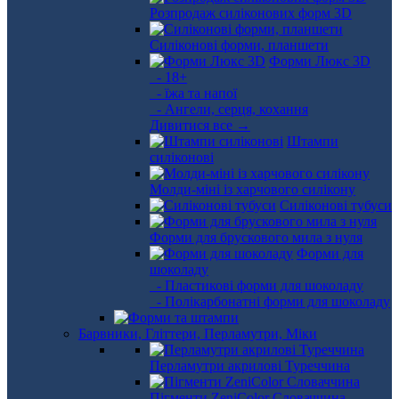
Розпродаж силіконових форм 3D
Силіконові форми, планшети
Форми Люкс 3D
- 18+
- їжа та напої
- Ангели, серця, кохання
Дивитися все →
Штампи
силіконові
Молди-міні із харчового силікону
Силіконові тубуси
Форми для брускового мила з нуля
Форми для
шоколаду
- Пластикові форми для шоколаду
- Полікарбонатні форми для шоколаду
Барвники, Гліттери, Перламутри, Міки
Перламутри акрилові Туреччина
Пігменти ZeniColor Словаччина