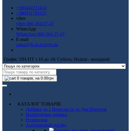
+380442211414
+380931701637
viber
viber 066 264-57-47
WhatsApp
WhatsApp 066 264-57-47
E-mail
zakaz@k-m-m.kyiv.ua
Графік: ПН-ПТ з 10 до 18; Субота, Неділя - вихідний
0
товарів, на 0.00грн
КАТАЛОГ ТОВАРІВ
Добірка до 1 Вересня та до Дня Вчителя
Патріотична добірка
Розпродаж
Антивіковий догляд