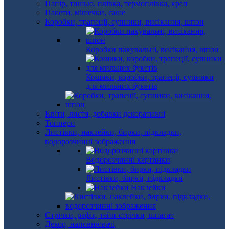
Папір, тишью, плівка, термоплівка, креп
Пакети, мішечки, саше
Коробки, трапеції, супники, висікання, шпон
Коробки пакувальні, висікання, шпон
Кошики, коробки, трапеції, супники
для мильних букетів
Квіти, листя, добавки декоративні
Топпери
Листівки, наклейки, бирки, підкладки,
водорозчинні зображення
Водорозчинні картинки
Листівки, бирки, підкладки
Наклейки
Стрічки, рафія, тейп-стрічки, шпагат
Декор, наповнювачі