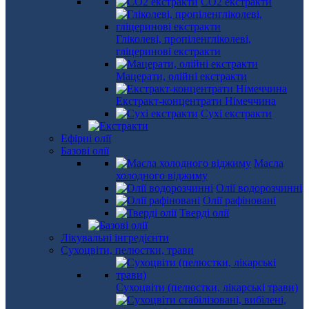
СО2 екстракти
Гліколеві, пропіленгліколеві,
гліцеринові екстракти
Мацерати, олійні екстракти
Екстракт-концентрати Німеччина
Сухі екстракти
Ефірні олії
Базові олії
Масла
холодного віджиму
Олії водорозчинні
Олії рафіновані
Тверді олії
Лікувальні інгредієнти
Сухоцвіти, пелюстки, трави
Сухоцвіти (пелюстки, лікарські трави)