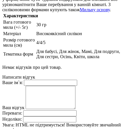
урізноманітнити Ваше перебування у ванній кімнаті. З
силіконовими формами купують також
Мильну основу
.
Характеристики
Вага готового
30 гр
мила (+/- 5г)
Матеріал
Високоякісний силікон
Розмір готового
4/4/5
мила (см)
Для бабусі, Для жінок, Мамі, Для подруги,
Тематика форм
Для сестри, Осінь, Квіти, школа
Немає відгуків про цей товар.
Написати відгук
Ваше ім`я:
Ваш відгук
Переваги:
Недоліки:
Увага:
HTML не підтримується! Використовуйте звичайний