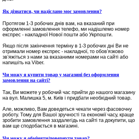
Як дізнатися, чи надіслано моє замовлення?
Протягом 1-3 робочих днів вам, на вказаний при
оформленні замовлення телефо, ми надішлемо номер
експрес - накладної Нової пошти або Укрпошти.
Якщо після закінчення терміну в 1-3 робочих дні Ви не
отримали номер експрес - накладної, то обов'язково
зв'яжіться з нами за вказаними номерами на сайті або
напишіть на Viber.
Чи можу я купити товар у магазині без оформлення
замовлення на сайті?
Так, Ви можете у робочий час прийти до нашого магазину
на вул. Малишка 5, м. Київ і придбати необхідний товар.
Але, можливо, Вам доведеться чекати через фасовочну
роботу. Тому для Вашої зручності та економії часу, краще
зробити замовлення заздалегідь на сайті та докупити, що
вам ще сподобається в магазині.
Чи можу я обміняти/повернути товар?