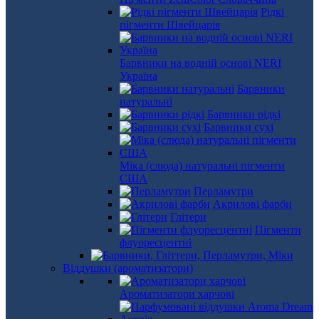
Рідкі
пігменти Швейцарія
Барвники на водній основі NERI
Україна
Барвники
натуральні
Барвники рідкі
Барвники сухі
Міка (слюда) натуральні пігменти
США
Перламутри
Акрилові фарби
Глітери
Пігменти
флуоресцентні
Віддушки (ароматизатори)
Ароматизатори харчові