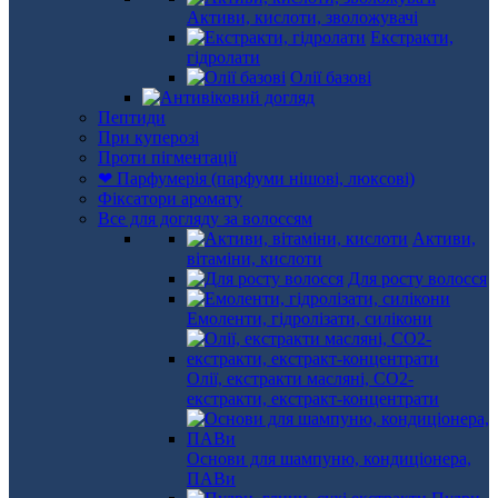
Активи, кислоти, зволожувачі
Екстракти,
гідролати
Олії базові
Пептиди
При куперозі
Проти пігментації
❤ Парфумерія (парфуми нішові, люксові)
Фіксатори аромату
Все для догляду за волоссям
Активи,
вітаміни, кислоти
Для росту волосся
Емоленти, гідролізати, силікони
Олії, екстракти масляні, СО2-
екстракти, екстракт-концентрати
Основи для шампуню, кондиціонера,
ПАВи