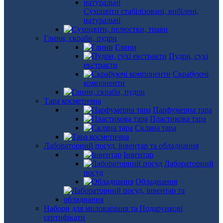
Сухоцвіти стабілізовані, вибілені,
натуральні
Глини, скраби, пудри
Глини
Пудри, сухі
екстракти
Скрабуючі
компоненти
Тара косметична
Парфумерна тара
Пластикова тара
Скляна тара
Лабораторний посуд, інвентар та обладнання
Інвентар
Лабораторний
посуд
Обладнання
Набори для миловаріння та Подарункові
сертифікати