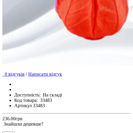
0 відгуків
/
Написати відгук
Доступність:
На складі
Код товара:
33483
Артикул 33483
236.00грн
Знайшли дешевше?