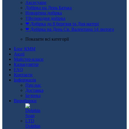
Аксесуари
Добірка на День Батька
Новорічна добірка
☦Великодня добірка
❤ Добірка до 8 березня та Дня матері
❤ Добірка на День Св. Валентина 14 лютого
Показати всі категорії
Блог КММ
Акції
Майстер-класи
Калькулятор
FAQ
Контакти
Інформація
Про нас
Доставка
Безпека
Виробники
Dolphin