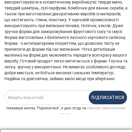
використовувати в косметичному виробництві: тверде мило,
твердий шампунь, сухі парфуми, бомбочки для ванни, скраби, а
також при виготовленні декоративних виробів із матеріалів,
що застигають: глини, пластику. У харчовій промисловості
використовують при випіканні печива, тістечок, кексів. Дуже
зручна форма для заморожування фруктового соку та смузі.
Форма виготовлена ​​з безпечного якісного харчового силікону.
Форма - з антипригарним покриттям, що дозволяє тесту не
прилипати до форми під час випікання. Чітка деталізація
малюнка на формі дає можливість передати всю красу вашого
виробу. Готовий продукт легко витягається з форми. Гнучка та
легка, зручна у використанні. Не вимагає особливого догляду,
добре миється, не боїться високих і низьких температур.
Надійна та довговічна, займає мало місце при зберіганні.
ПІДПИСАТИСЯ
Нажавши кнопку "Підписатися", я даю згоду на
обробку персональних
.
даних