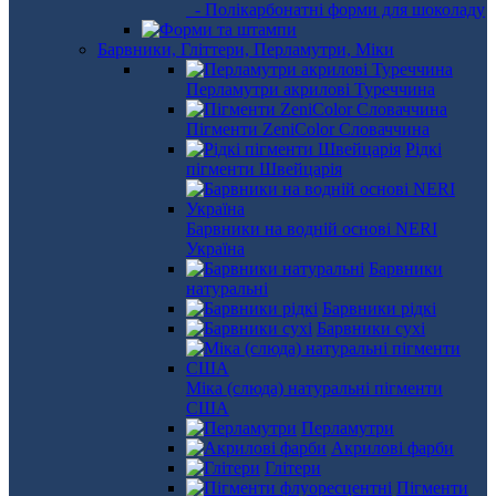
- Полікарбонатні форми для шоколаду
Барвники, Гліттери, Перламутри, Міки
Перламутри акрилові Туреччина
Пігменти ZeniColor Словаччина
Рідкі
пігменти Швейцарія
Барвники на водній основі NERI
Україна
Барвники
натуральні
Барвники рідкі
Барвники сухі
Міка (слюда) натуральні пігменти
США
Перламутри
Акрилові фарби
Глітери
Пігменти