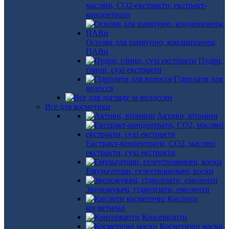
масляні, СО2-екстракти, екстракт-
концентрати
Основи для шампуню, кондиціонера,
ПАВи
Пудри,
глини, сухі екстракти
Гідролати для
волосся
Все для косметики
Активи, вітаміни
Екстракт-концентрати, СО2, масляні
екстракти, сухі екстракти
Емульгатори, гелеутворювачі, воски
Зволожувачі, гідролізати, емоленти
Кислоти
косметичні
Консерванти
Косметичні маски