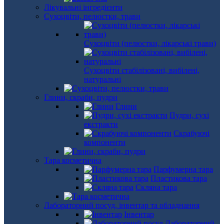
Лікувальні інгредієнти
Сухоцвіти, пелюстки, трави
Сухоцвіти (пелюстки, лікарські трави)
Сухоцвіти стабілізовані, вибілені,
натуральні
Глини, скраби, пудри
Глини
Пудри, сухі
екстракти
Скрабуючі
компоненти
Тара косметична
Парфумерна тара
Пластикова тара
Скляна тара
Лабораторний посуд, інвентар та обладнання
Інвентар
Лабораторний