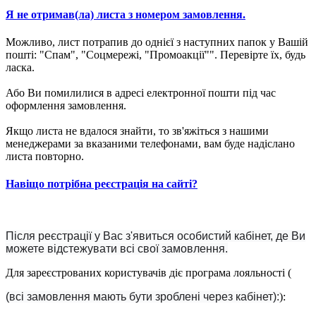
Я не отримав(ла) листа з номером замовлення.
Можливо, лист потрапив до однієї з наступних папок у Вашій
пошті: "Спам", "Соцмережі, "Промоакції"". Перевірте їх, будь
ласка.
Або Ви помилилися в адресі електронної пошти під час
оформлення замовлення.
Якщо листа не вдалося знайти, то зв'яжіться з нашими
менеджерами за вказаними телефонами, вам буде надіслано
листа повторно.
Навіщо потрібна реєстрація на сайті?
Після реєстрації у Вас з'явиться особистий кабінет, де Ви
можете відстежувати всі свої замовлення.
Для зареєстрованих користувачів діє програма лояльності (
(всі замовлення мають бути зроблені через кабінет):
):