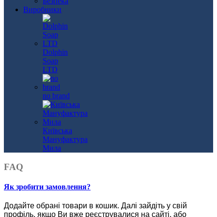
Безпека
Виробники
Dolphin
Soap
LTD
no brand
Київська
Мануфактура
Мила
FAQ
Як зробити замовлення?
Додайте обрані товари в кошик.
Далі зайдіть у свій
профіль, якщо Ви вже реєструвалися на сайті, або