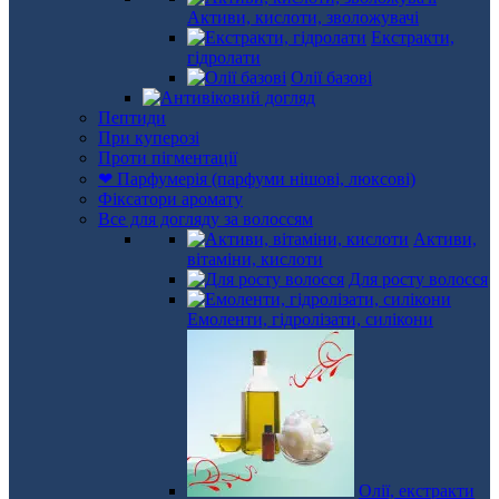
Активи, кислоти, зволожувачі
Екстракти,
гідролати
Олії базові
Пептиди
При куперозі
Проти пігментації
❤ Парфумерія (парфуми нішові, люксові)
Фіксатори аромату
Все для догляду за волоссям
Активи,
вітаміни, кислоти
Для росту волосся
Емоленти, гідролізати, силікони
Олії, екстракти