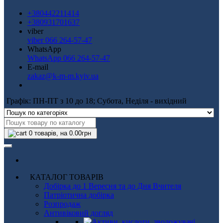
+380442211414
+380931701637
viber
viber 066 264-57-47
WhatsApp
WhatsApp 066 264-57-47
E-mail
zakaz@k-m-m.kyiv.ua
Графік: ПН-ПТ з 10 до 18; Субота, Неділя - вихідний
0
товарів, на 0.00грн
КАТАЛОГ ТОВАРІВ
Добірка до 1 Вересня та до Дня Вчителя
Патріотична добірка
Розпродаж
Антивіковий догляд