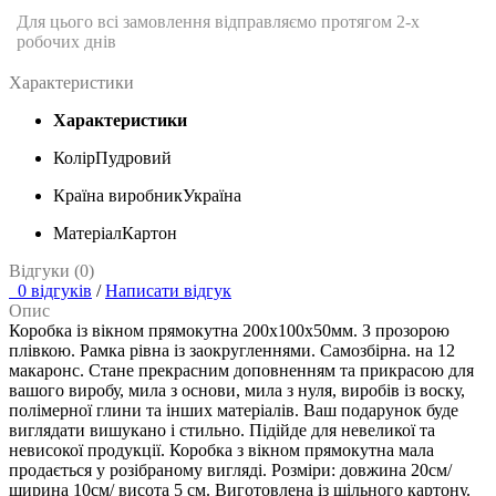
Для цього всі замовлення відправляємо протягом 2-х
робочих днів
Характеристики
Характеристики
Колір
Пудровий
Країна виробник
Україна
Матеріал
Картон
Відгуки (0)
0 відгуків
/
Написати відгук
Опис
Коробка із вікном прямокутна 200х100х50мм. З прозорою
плівкою. Рамка рівна із заокругленнями. Самозбірна. на 12
макаронс. Стане прекрасним доповненням та прикрасою для
вашого виробу, мила з основи, мила з нуля, виробів із воску,
полімерної глини та інших матеріалів. Ваш подарунок буде
виглядати вишукано і стильно. Підійде для невеликої та
невисокої продукції. Коробка з вікном прямокутна мала
продається у розібраному вигляді. Розміри: довжина 20см/
ширина 10см/ висота 5 см. Виготовлена ​​із щільного картону.