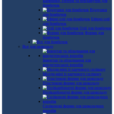
Барвники, глітери та перламутри для
бомбочок
Віддушки
для бомбочок
Ефірні олії
для бомбочок
Олії для бомбочок
Форми для
бомбочок
Все для шоколаду
Інвентар та обладнання для
кондитерських виробів
Молди-міні із харчового силікону
Пластикові форми для шоколаду
Полікарбонатні форми для шоколаду
Силіконові форми для шоколадних
виробів