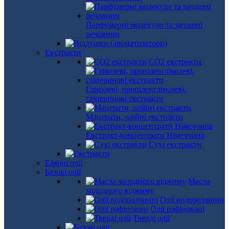
Парфумерні молекули та запашні
речовини
Екстракти
СО2 екстракти
Гліколеві, пропіленгліколеві,
гліцеринові екстракти
Мацерати, олійні екстракти
Екстракт-концентрати Німеччина
Сухі екстракти
Ефірні олії
Базові олії
Масла
холодного віджиму
Олії водорозчинні
Олії рафіновані
Тверді олії