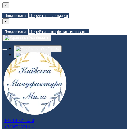
×
Перейти в закладки
Продовжити
×
Перейти в порівняння товарів
Продовжити
Українська
Українська
Russian
Закладки (0)
Порівняння товарів (0)
Доставка
Зв'язатися з нами
Авторизація
Реєстрація
+380503211414
+380673331414