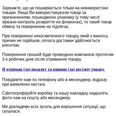
Зауважте, що це поширюється тільки на невикористані
товари. Якщо Ви використовували товар за
призначенням, пошкоджено упаковку (у тому числі
зірвано контроль розкриття на флаконах), то такий товар
обміну та поверненню не підлягає.
При поверненні некосметичного товару, який з якихось
причин не підійшов, оплата доставки здійснюється
клієнтом.
Повернення грошей буде проведено компанією протягом
3-х робочих днів після отримання товару.
Я отримав (ла) посилку та виявив (ла) нестачу товару.
Повідомте нам по телефону або в месенджер, відразу
при виявленні нестачі.
Сфотогрофіруйте коробку та нашу накладну, надішліть
фото нам на пошту або месенджер.
Ми докладемо всіх зусиль для вирішення ситуації, що
склалася.