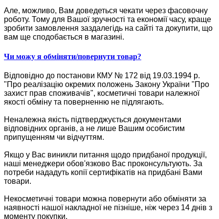
Але, можливо, Вам доведеться чекати через фасовочну
роботу. Тому для Вашої зручності та економії часу, краще
зробити замовлення заздалегідь на сайті та докупити, що
вам ще сподобається в магазині.
Чи можу я обміняти/повернути товар?
Відповідно до постанови КМУ № 172 від 19.03.1994 р.
"Про реалізацію окремих положень Закону України "Про
захист прав споживачів", косметичні товари належної
якості обміну та поверненню не підлягають.
Неналежна якість підтверджується документами
відповідних органів, а не лише Вашим особистим
припущенням чи відчуттям.
Якщо у Вас виникли питання щодо придбаної продукції,
наші менеджери обов'язково Вас проконсультують. За
потреби нададуть копії сертифікатів на придбані Вами
товари.
Некосметичні товари можна повернути або обміняти за
наявності нашої накладної не пізніше, ніж через 14 днів з
моменту покупки.