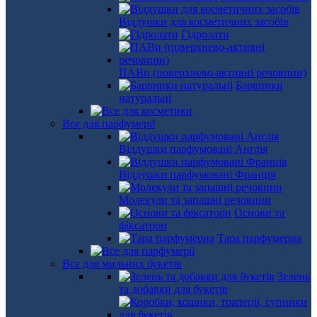
Віддушки для косметичних засобів
Гідролати
ПАВи (поверхнево-активні речовини)
Барвники
натуральні
Все для парфумерії
Віддушки парфумовані Англія
Віддушки парфумовані Франція
Молекули та запашні речовини
Основи та
фіксатори
Тара парфумерна
Все для мильних букетів
Зелень
та добавки для букетів