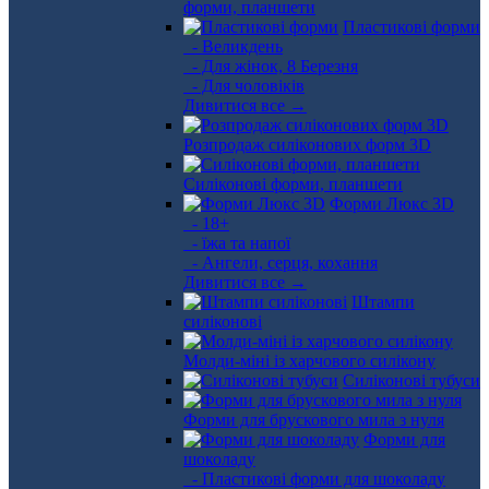
форми, планшети
Пластикові форми
- Великдень
- Для жінок, 8 Березня
- Для чоловіків
Дивитися все →
Розпродаж силіконових форм 3D
Силіконові форми, планшети
Форми Люкс 3D
- 18+
- їжа та напої
- Ангели, серця, кохання
Дивитися все →
Штампи
силіконові
Молди-міні із харчового силікону
Силіконові тубуси
Форми для брускового мила з нуля
Форми для
шоколаду
- Пластикові форми для шоколаду