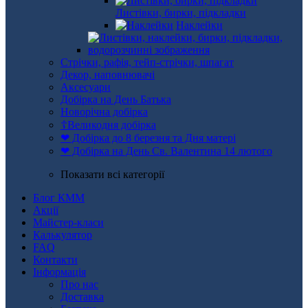
Листівки, бирки, підкладки
Наклейки
Стрічки, рафія, тейп-стрічки, шпагат
Декор, наповнювачі
Аксесуари
Добірка на День Батька
Новорічна добірка
☦Великодня добірка
❤ Добірка до 8 березня та Дня матері
❤ Добірка на День Св. Валентина 14 лютого
Показати всі категорії
Блог КММ
Акції
Майстер-класи
Калькулятор
FAQ
Контакти
Інформація
Про нас
Доставка