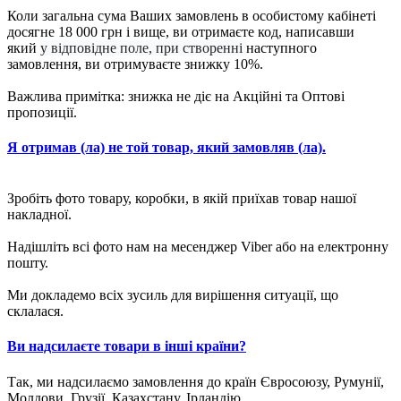
Коли загальна сума Ваших замовлень в особистому кабінеті
досягне 18 000 грн і вище, ви отримаєте код, написавши
який
у відповідне поле, при створенні
наступного
замовлення, ви отримуваєте знижку 10%.
Важлива примітка: знижка не діє на Акційні та Оптові
пропозиції.
Я отримав (ла) не той товар, який замовляв (ла).
Зробіть фото товару, коробки, в якій приїхав товар нашої
накладної.
Надішліть всі фото нам на месенджер Viber або на електронну
пошту.
Ми докладемо всіх зусиль для вирішення ситуації, що
склалася.
Ви надсилаєте товари в інші країни?
Так, ми надсилаємо замовлення до країн Євросоюзу, Румунії,
Молдови, Грузії, Казахстану. Ірландію.