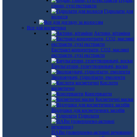
Пудри,
глини, сухі екстракти
Гідролати для
волосся
Все для косметики
Активи, вітаміни
Екстракт-концентрати, СО2, масляні
екстракти, сухі екстракти
Емульгатори, гелеутворювачі, воски
Зволожувачі, гідролізати, емоленти
Кислоти
косметичні
Консерванти
Косметичні маски
Віддушки для косметичних засобів
Гідролати
ПАВи (поверхнево-активні речовини)