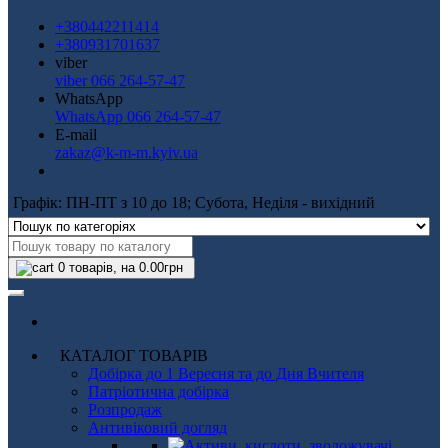
+380442211414
+380931701637
viber
viber 066 264-57-47
WhatsApp
WhatsApp 066 264-57-47
E-mail
zakaz@k-m-m.kyiv.ua
Графік: ПН-ПТ з 10 до 18; Субота, Неділя - вихідний
0
товарів, на 0.00грн
КАТАЛОГ ТОВАРІВ
Добірка до 1 Вересня та до Дня Вчителя
Патріотична добірка
Розпродаж
Антивіковий догляд