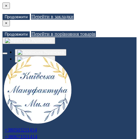
×
Перейти в закладки
Продовжити
×
Перейти в порівняння товарів
Продовжити
Українська
Українська
Russian
Закладки (0)
Порівняння товарів (0)
Доставка
Зв'язатися з нами
Авторизація
Реєстрація
+380503211414
+380673331414