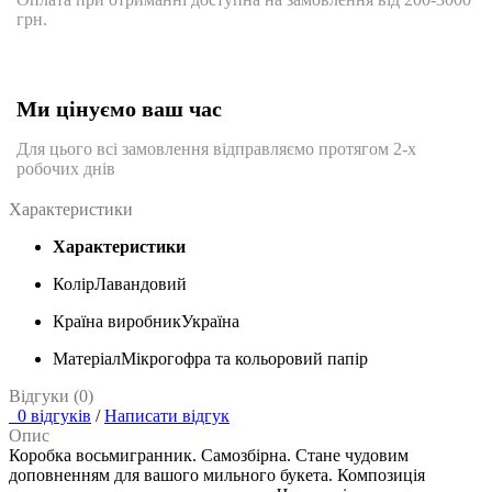
грн.
Ми цінуємо ваш час
Для цього всі замовлення відправляємо протягом 2-х
робочих днів
Характеристики
Характеристики
Колір
Лавандовий
Країна виробник
Україна
Матеріал
Мікрогофра та кольоровий папір
Відгуки (0)
0 відгуків
/
Написати відгук
Опис
Коробка восьмигранник. Самозбірна. Стане чудовим
доповненням для вашого мильного букета. Композиція