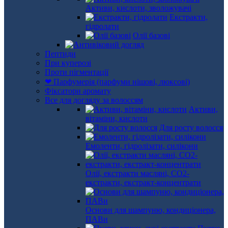
Активи, кислоти, зволожувачі
Екстракти,
гідролати
Олії базові
Пептиди
При куперозі
Проти пігментації
❤ Парфумерія (парфуми нішові, люксові)
Фіксатори аромату
Все для догляду за волоссям
Активи,
вітаміни, кислоти
Для росту волосся
Емоленти, гідролізати, силікони
Олії, екстракти масляні, СО2-
екстракти, екстракт-концентрати
Основи для шампуню, кондиціонера,
ПАВи