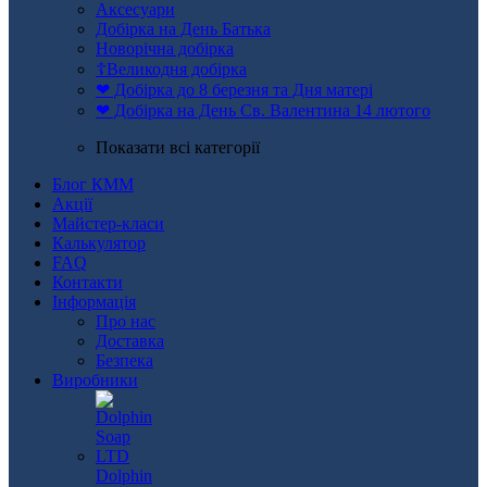
Аксесуари
Добірка на День Батька
Новорічна добірка
☦Великодня добірка
❤ Добірка до 8 березня та Дня матері
❤ Добірка на День Св. Валентина 14 лютого
Показати всі категорії
Блог КММ
Акції
Майстер-класи
Калькулятор
FAQ
Контакти
Інформація
Про нас
Доставка
Безпека
Виробники
Dolphin