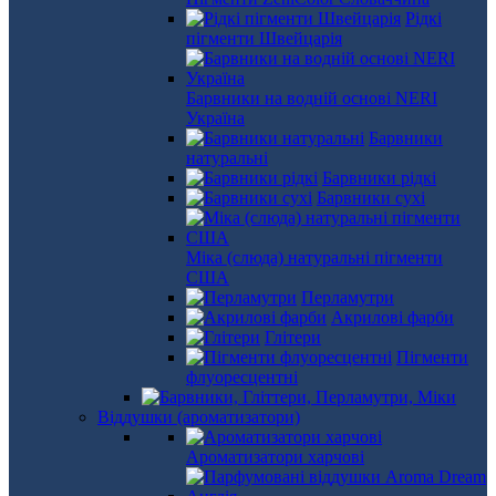
Рідкі
пігменти Швейцарія
Барвники на водній основі NERI
Україна
Барвники
натуральні
Барвники рідкі
Барвники сухі
Міка (слюда) натуральні пігменти
США
Перламутри
Акрилові фарби
Глітери
Пігменти
флуоресцентні
Віддушки (ароматизатори)
Ароматизатори харчові