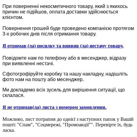
При поверненні некосметичного товару, який з якихось
причин не підійшов, оплата доставки здійснюється
клієнтом.
Повернення грошей буде проведено компанією протягом
3-х робочих днів після отримання товару.
Я отримав (ла) посилку та виявив (ла) нестачу товару.
Повідомте нам по телефону або в месенджер, відразу
при виявленні нестачі.
Сфотогрофіруйте коробку та нашу накладну, надішліть
фото нам на пошту або месенджер.
Ми докладемо всіх зусиль для вирішення ситуації, що
склалася.
Я не отримав(ла) листа з номером замовлення.
Можливо, лист потрапив до однієї з наступних папок у Вашій
пошті: "Спам", "Соцмережі, "Промоакції"". Перевірте їх, будь
ласка.