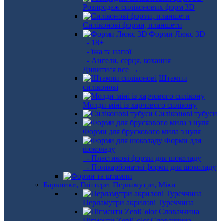
Розпродаж силіконових форм 3D
Силіконові форми, планшети
Форми Люкс 3D
- 18+
- їжа та напої
- Ангели, серця, кохання
Дивитися все →
Штампи
силіконові
Молди-міні із харчового силікону
Силіконові тубуси
Форми для брускового мила з нуля
Форми для
шоколаду
- Пластикові форми для шоколаду
- Полікарбонатні форми для шоколаду
Барвники, Гліттери, Перламутри, Міки
Перламутри акрилові Туреччина
Пігменти ZeniColor Словаччина