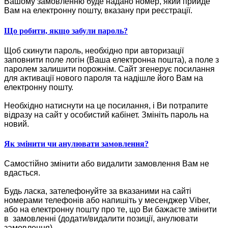
Вашому замовленню буде надано номер, який прийде
Вам на електронну пошту, вказану при реєстрації.
Що робити, якщо забули пароль?
Щоб скинути пароль, необхідно при авторизації
заповнити поле логін (Ваша електронна пошта), а поле з
паролем залишити порожнім. Сайт згенерує посилання
для активації нового пароля та надішле його Вам на
електронну пошту.
Необхідно натиснути на це посилання, і Ви потрапите
відразу на сайт у особистий кабінет. Змініть пароль на
новий.
Як змінити чи анулювати замовлення?
Самостійно змінити або видалити замовлення Вам не
вдасться.
Будь ласка, зателефонуйте за вказаними на сайті
номерами телефонів або напишіть у месенджер Viber,
або на електронну пошту про те, що Ви бажаєте змінити
в замовленні (додати/видалити позиції, анулювати
замовлення).