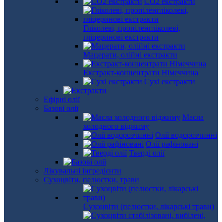
СО2 екстракти
Гліколеві, пропіленгліколеві,
гліцеринові екстракти
Мацерати, олійні екстракти
Екстракт-концентрати Німеччина
Сухі екстракти
Ефірні олії
Базові олії
Масла
холодного віджиму
Олії водорозчинні
Олії рафіновані
Тверді олії
Лікувальні інгредієнти
Сухоцвіти, пелюстки, трави
Сухоцвіти (пелюстки, лікарські трави)