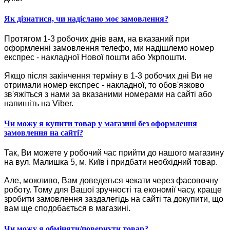
Як дізнатися, чи надіслано моє замовлення?
Протягом 1-3 робочих днів вам, на вказаний при
оформленні замовлення телефо, ми надішлемо номер
експрес - накладної Нової пошти або Укрпошти.
Якщо після закінчення терміну в 1-3 робочих дні Ви не
отримали номер експрес - накладної, то обов'язково
зв'яжіться з нами за вказаними номерами на сайті або
напишіть на Viber.
Чи можу я купити товар у магазині без оформлення
замовлення на сайті?
Так, Ви можете у робочий час прийти до нашого магазину
на вул. Малишка 5, м. Київ і придбати необхідний товар.
Але, можливо, Вам доведеться чекати через фасовочну
роботу. Тому для Вашої зручності та економії часу, краще
зробити замовлення заздалегідь на сайті та докупити, що
вам ще сподобається в магазині.
Чи можу я обміняти/повернути товар?