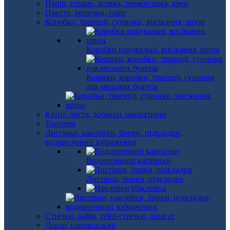
Папір, тишью, плівка, термоплівка, креп
Пакети, мішечки, саше
Коробки, трапеції, супники, висікання, шпон
Коробки пакувальні, висікання, шпон
Кошики, коробки, трапеції, супники
для мильних букетів
Квіти, листя, добавки декоративні
Топпери
Листівки, наклейки, бирки, підкладки,
водорозчинні зображення
Водорозчинні картинки
Листівки, бирки, підкладки
Наклейки
Стрічки, рафія, тейп-стрічки, шпагат
Декор, наповнювачі