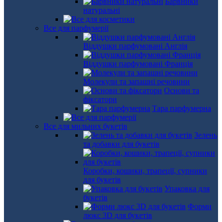
Барвники
натуральні
Все для парфумерії
Віддушки парфумовані Англія
Віддушки парфумовані Франція
Молекули та запашні речовини
Основи та
фіксатори
Тара парфумерна
Все для мильних букетів
Зелень
та добавки для букетів
Коробки, кошики, трапеції, супники
для букетів
Упаковка для
букетів
Форми
люкс 3D для букетів