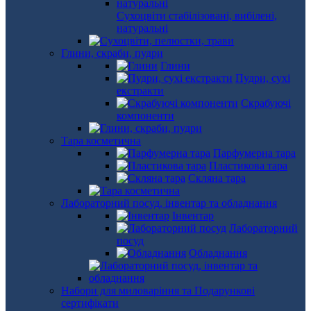
Сухоцвіти стабілізовані, вибілені,
натуральні
Глини, скраби, пудри
Глини
Пудри, сухі
екстракти
Скрабуючі
компоненти
Тара косметична
Парфумерна тара
Пластикова тара
Скляна тара
Лабораторний посуд, інвентар та обладнання
Інвентар
Лабораторний
посуд
Обладнання
Набори для миловаріння та Подарункові
сертифікати