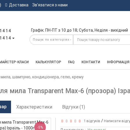
)
Доставка
Зв'язатися з нами
Графік: ПН-ПТ з 10 до 18; Субота, Неділя - вихідний
1414
1414
МАЙСТЕР-КЛАСИ
КАЛЬКУЛЯТОР
FAQ
КОНТАКТИ
ІНФОРМАЦІЯ
 мила, шампуню, кондиціонера, гелю, крему
ля мила Transparent Max-6 (прозора) Ізра
вар
Характеристики
Відгуки (1)
/
1 відгуків
Написати відг
-5%