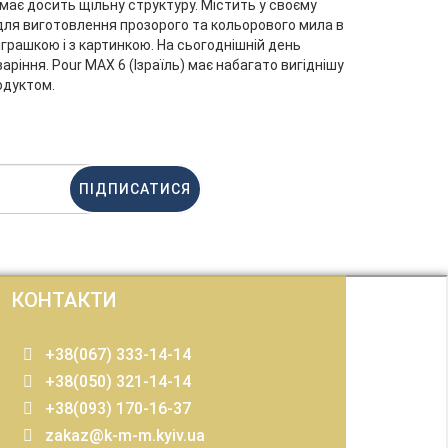
 має досить щільну структуру. Містить у своєму
для виготовлення прозорого та кольорового мила в
грашкою і з картинкою. На сьогоднішній день
аріння. Pour MAX 6 (Ізраїль) має набагато вигіднішу
одуктом.
ПІДПИСАТИСЯ
КОНТАКТИ
+38(067) 333-14-14
+38(050) 321-14-14
+38(093) 170-16-37
zakaz@k-m-m.kyiv.ua