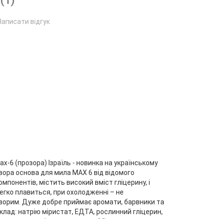
(1)
Написати відгук
-6 (прозора) Ізраїль - новинка на українському
озора основа для мила MAX 6 від відомого
омпонентів, містить високий вміст гліцерину, і
егко плавиться, при охолодженні – не
розорим. Дуже добре приймає аромати, барвники та
склад: натрію міристат, ЕДТА, рослинний гліцерин,