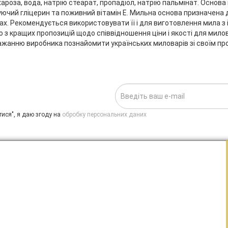
ароза, вода, натрію стеарат, пропадіол, натрію пальмінат. Основа
ючий гліцерин та поживний вітамін Е. Мильна основа призначена 
х. Рекомендується використовувати її і для виготовлення мила з і
ю з кращих пропозицій щодо співвідношення ціни і якості для милов
ажанню виробника познайомити українських миловарів зі своїм пр
ИСКА НА НОВИНИ:
.
ися", я даю згоду на
обробку персональних даних