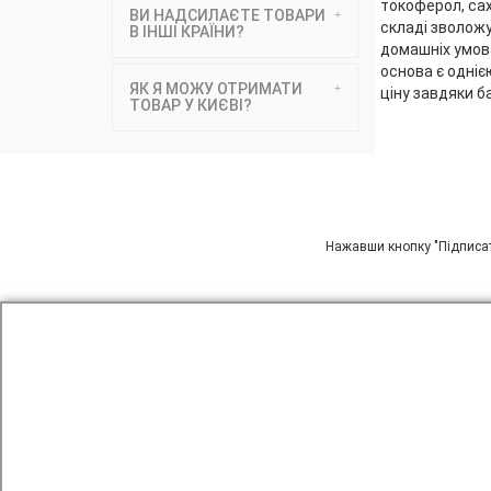
токоферол, сах
ВИ НАДСИЛАЄТЕ ТОВАРИ
складі зволожу
В ІНШІ КРАЇНИ?
домашніх умова
основа є одніє
ЯК Я МОЖУ ОТРИМАТИ
ціну завдяки б
ТОВАР У КИЄВІ?
ПІДП
Нажавши кнопку "Підписат