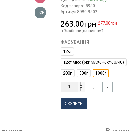
Доступність:
На складі
Код товара:
8980
Артикул 8980-9502
TOP
263.00грн
277.00грн
Знайшли дешевше?
ФАСУВАННЯ
12кг
12кг Мікс (6кг МАХ6+6кг 60/40)
200г
500г
1000г
КУПИТИ