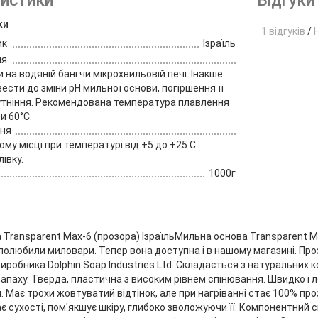
истики
Відгуки 
ки
1 відгуків
/
ик
Ізраїль
ня
 на водяній бані чи мікрохвильовій печі. Інакше
ести до зміни рН мильної основи, погіршення її
утніння. Рекомендована температура плавлення
и 60°С.
ння
ому місці при температурі від +5 до +25 С
лівку.
1000г
Transparent Max-6 (прозора) ІзраїльМильна основа Transparent Max
 полюбили миловари. Тепер вона доступна і в нашому магазині. Пр
виробника Dolphin Soap Industries Ltd. Складається з натуральних к
апаху. Тверда, пластична з високим рівнем спінювання. Швидко і л
. Має трохи жовтуватий відтінок, але при нагріванні стає 100% п
кає сухості, пом'якшує шкіру, глибоко зволожуючи її. Компонентний 