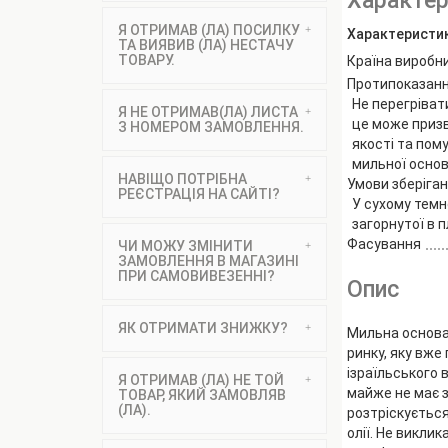
Характер
Я ОТРИМАВ (ЛА) ПОСИЛКУ
Характеристи
ТА ВИЯВИВ (ЛА) НЕСТАЧУ
ТОВАРУ.
Країна виробн
Протипоказан
Не перегрівати
Я НЕ ОТРИМАВ(ЛА) ЛИСТА
це може призв
З НОМЕРОМ ЗАМОВЛЕННЯ.
якості та пом
мильної основ
НАВІЩО ПОТРІБНА
Умови зберіга
РЕЄСТРАЦІЯ НА САЙТІ?
У сухому темн
загорнутої в п
Фасування
ЧИ МОЖУ ЗМІНИТИ
ЗАМОВЛЕННЯ В МАГАЗИНІ
ПРИ САМОВИВЕЗЕННІ?
Опис
ЯК ОТРИМАТИ ЗНИЖКУ?
Мильна основа 
ринку, яку вже
ізраїльського 
Я ОТРИМАВ (ЛА) НЕ ТОЙ
майже не має з
ТОВАР, ЯКИЙ ЗАМОВЛЯВ
(ЛА).
розтріскується
олії. Не викли