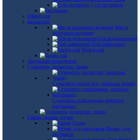
Сухі екстракти
Ефірні олії
Базові олії
Масла
холодного віджиму
Олії водорозчинні
Олії рафіновані
Тверді олії
Лікувальні інгредієнти
Сухоцвіти, пелюстки, трави
Сухоцвіти (пелюстки, лікарські трави)
Сухоцвіти стабілізовані, вибілені,
натуральні
Глини, скраби, пудри
Глини
Пудри, сухі
екстракти
Скрабуючі