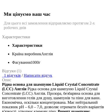
Ми цінуємо ваш час
Для цього всі замовлення відправляємо протягом 2-х
робочих днів
Характеристики
Характеристики
Країна виробник
Англія
Фасування
1000г
Відгуки (1)
1 відгуків
/
Написати відгук
Опис
Рідна основа для шампуню Liquid Crystal Concentrate
(LCC) Англія
Рідка основа для шампуню Liquid Crystal
Concentrate (LCC) Англія. Прозора, безбарвна основа для
виготовлення гелів для душу, шампунів та піни для ванн.
Економічна, оскільки концентрована. Має нейтральний
показник рН – 6,0 – 7,0, дозволяє отримати безліч варіантів
в'язкості, утворює кремову піну.
Рецепт шампуню: