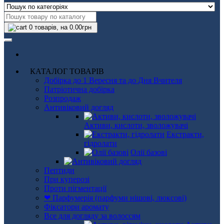
0
товарів, на 0.00грн
КАТАЛОГ ТОВАРІВ
Добірка до 1 Вересня та до Дня Вчителя
Патріотична добірка
Розпродаж
Антивіковий догляд
Активи, кислоти, зволожувачі
Екстракти,
гідролати
Олії базові
Пептиди
При куперозі
Проти пігментації
❤ Парфумерія (парфуми нішові, люксові)
Фіксатори аромату
Все для догляду за волоссям