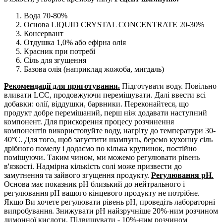
Вода 70-80%
Основа LIQUID CRYSTAL CONCENTRATE 20-30%
Консервант
Отдушка 1,0% або ефірна олія
Красник при потребі
Сіль для згущення
Базова олія (наприклад жожоба, мигдаль)
Рекомендації для приготування.
Підготувати воду. Повільно
вливати LCC, продовжуючи перемішувати. Далі ввести всі
добавки: олії, віддушки, барвники. Переконайтеся, що
продукт добре перемішаний, перш ніж додавати наступний
компонент. Для прискорення процесу розчинення
компонентів використовуйте воду, нагріту до температури 30-
40°С. Для того, щоб загустити шампунь, беремо кухонну сіль
дрібного помелу і додаємо по кілька крупинок, постійно
помішуючи. Таким чином, ми можемо регулювати рівень
в'язкості. Надмірна кількість солі може призвести до
замутнення та зайвого згущення продукту.
Регулювання рН
.
Основа має показник рН близький до нейтрального і
регулювання рН вашого кінцевого продукту не потрібне.
Якщо Ви хочете регулювати рівень рН, проведіть лабораторні
випробування. Знижувати рН найзручніше 20%-ним розчином
лимонної кислоти. Підвищувати - 10%-ним розчином