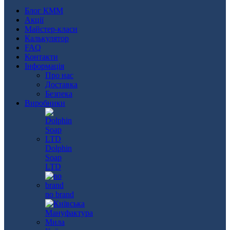
Блог КММ
Акції
Майстер-класи
Калькулятор
FAQ
Контакти
Інформація
Про нас
Доставка
Безпека
Виробники
Dolphin
Soap
LTD
no brand