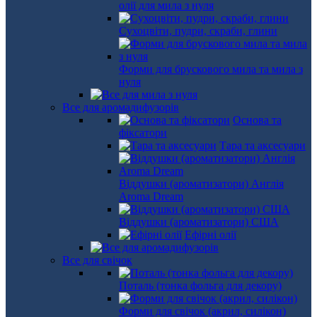
олії для мила з нуля
Сухоцвіти, пудри, скраби, глини
Форми для брускового мила та мила з
нуля
Все для аромадифузорів
Основа та
фіксатори
Тара та аксесуари
Віддушки (ароматизатори) Англія
Aroma Dream
Віддушки (ароматизатори) США
Ефірні олії
Все для свічок
Поталь (тонка фольга для декору)
Форми для свічок (акрил, силікон)