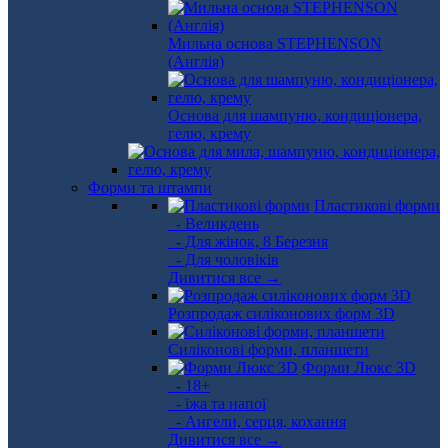
Мильна основа STEPHENSON
(Англія)
Основа для шампуню, кондиціонера,
гелю, крему
Форми та штампи
Пластикові форми
- Великдень
- Для жінок, 8 Березня
- Для чоловіків
Дивитися все →
Розпродаж силіконових форм 3D
Силіконові форми, планшети
Форми Люкс 3D
- 18+
- їжа та напої
- Ангели, серця, кохання
Дивитися все →