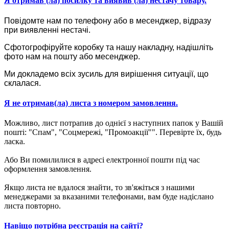
Я отримав (ла) посилку та виявив (ла) нестачу товару.
Повідомте нам по телефону або в месенджер, відразу
при виявленні нестачі.
Сфотогрофіруйте коробку та нашу накладну, надішліть
фото нам на пошту або месенджер.
Ми докладемо всіх зусиль для вирішення ситуації, що
склалася.
Я не отримав(ла) листа з номером замовлення.
Можливо, лист потрапив до однієї з наступних папок у Вашій
пошті: "Спам", "Соцмережі, "Промоакції"". Перевірте їх, будь
ласка.
Або Ви помилилися в адресі електронної пошти під час
оформлення замовлення.
Якщо листа не вдалося знайти, то зв'яжіться з нашими
менеджерами за вказаними телефонами, вам буде надіслано
листа повторно.
Навіщо потрібна реєстрація на сайті?