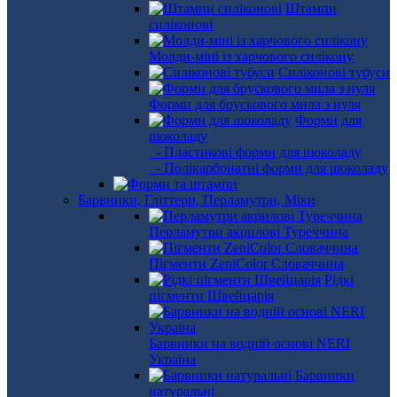
Штампи
силіконові
Молди-міні із харчового силікону
Силіконові тубуси
Форми для брускового мила з нуля
Форми для
шоколаду
- Пластикові форми для шоколаду
- Полікарбонатні форми для шоколаду
Барвники, Гліттери, Перламутри, Міки
Перламутри акрилові Туреччина
Пігменти ZeniColor Словаччина
Рідкі
пігменти Швейцарія
Барвники на водній основі NERI
Україна
Барвники
натуральні