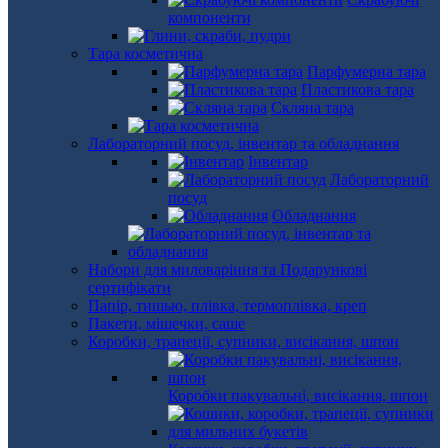
компоненти
Тара косметична
Парфумерна тара
Пластикова тара
Скляна тара
Лабораторний посуд, інвентар та обладнання
Інвентар
Лабораторний
посуд
Обладнання
Набори для миловаріння та Подарункові
сертифікати
Папір, тишью, плівка, термоплівка, креп
Пакети, мішечки, саше
Коробки, трапеції, супники, висікання, шпон
Коробки пакувальні, висікання, шпон