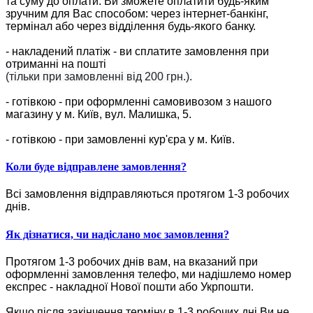
та суму до оплати. Ви зможете оплатити будь-яким
зручним для Вас способом: через інтернет-банкінг,
термінал або через відділення будь-якого банку.
- накладений платіж - ви сплатите замовлення при
отриманні на пошті
(тільки при замовленні від 200 грн.).
- готівкою - при оформленні самовивозом з нашого
магазину у м. Київ, вул. Малишка, 5.
- готівкою - при замовленні кур'єра у м. Київ.
Коли буде відправлене замовлення?
Всі замовлення відправляються протягом 1-3 робочих
днів.
Як дізнатися, чи надіслано моє замовлення?
Протягом 1-3 робочих днів вам, на вказаний при
оформленні замовлення телефо, ми надішлемо номер
експрес - накладної Нової пошти або Укрпошти.
Якщо після закінчення терміну в 1-3 робочих дні Ви не