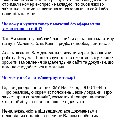
отримали номер експрес - накладної, то обов'язково
зв'яжіться з нами за вказаними номерами на сайті або
напишіть на Viber.
Чи можу я купити товар у магазині без оформлення
замовлення на сайті?
Так, Ви можете у робочий час прийти до нашого магазину
на вул. Малишка 5, м. Київ і придбати необхідний товар.
Але, можливо, Вам доведеться чекати через фасовочну
роботу. Тому для Вашої зручності та економії часу, краще
зробити замовлення заздалегідь на сайті та докупити, що
вам ще сподобається в магазині.
Чи можу я обміняти/повернути товар?
Відповідно до постанови КМУ № 172 від 19.03.1994 р.
"Про реалізацію окремих положень Закону України "Про
захист прав споживачів", косметичні товари належної
якості обміну та поверненню не підлягають.
Неналежна якість підтверджується документами
відповідних органів, а не лише Вашим особистим