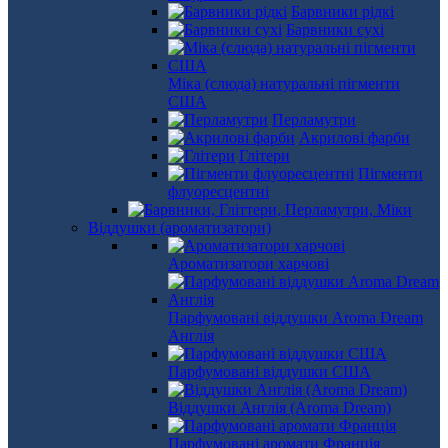
Барвники рідкі
Барвники сухі
Міка (слюда) натуральні пігменти
США
Перламутри
Акрилові фарби
Глітери
Пігменти
флуоресцентні
Віддушки (ароматизатори)
Ароматизатори харчові
Парфумовані віддушки Aroma Dream
Англія
Парфумовані віддушки США
Віддушки Англія (Aroma Dream)
Парфумовані аромати Франція