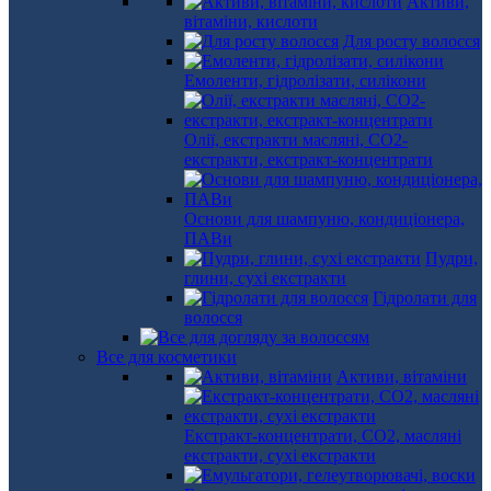
Активи,
вітаміни, кислоти
Для росту волосся
Емоленти, гідролізати, силікони
Олії, екстракти масляні, СО2-
екстракти, екстракт-концентрати
Основи для шампуню, кондиціонера,
ПАВи
Пудри,
глини, сухі екстракти
Гідролати для
волосся
Все для косметики
Активи, вітаміни
Екстракт-концентрати, СО2, масляні
екстракти, сухі екстракти