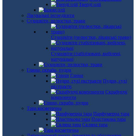
Тверді олії
Лікувальні інгредієнти
Сухоцвіти, пелюстки, трави
Сухоцвіти (пелюстки, лікарські трави)
Сухоцвіти стабілізовані, вибілені,
натуральні
Глини, скраби, пудри
Глини
Пудри, сухі
екстракти
Скрабуючі
компоненти
Тара косметична
Парфумерна тара
Пластикова тара
Скляна тара
Лабораторний посуд, інвентар та обладнання