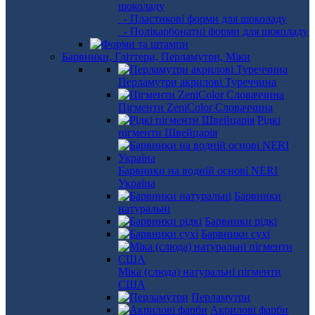
шоколаду
- Пластикові форми для шоколаду
- Полікарбонатні форми для шоколаду
Барвники, Гліттери, Перламутри, Міки
Перламутри акрилові Туреччина
Пігменти ZeniColor Словаччина
Рідкі
пігменти Швейцарія
Барвники на водній основі NERI
Україна
Барвники
натуральні
Барвники рідкі
Барвники сухі
Міка (слюда) натуральні пігменти
США
Перламутри
Акрилові фарби