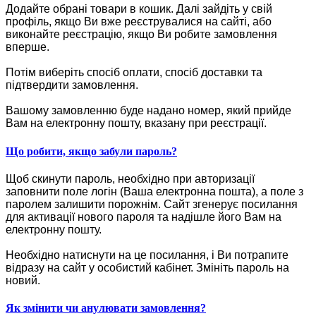
Додайте обрані товари в кошик.
Далі зайдіть у свій
профіль, якщо Ви вже реєструвалися на сайті, або
виконайте реєстрацію, якщо Ви робите замовлення
вперше.
Потім виберіть спосіб оплати, спосіб доставки та
підтвердити замовлення.
Вашому замовленню буде надано номер, який прийде
Вам на електронну пошту, вказану при реєстрації.
Що робити, якщо забули пароль?
Щоб скинути пароль, необхідно при авторизації
заповнити поле логін (Ваша електронна пошта), а поле з
паролем залишити порожнім. Сайт згенерує посилання
для активації нового пароля та надішле його Вам на
електронну пошту.
Необхідно натиснути на це посилання, і Ви потрапите
відразу на сайт у особистий кабінет. Змініть пароль на
новий.
Як змінити чи анулювати замовлення?