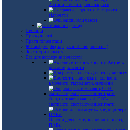
Активи, кислоти, зволожувачі
Екстракти,
гідролати
Олії базові
Пептиди
При куперозі
Проти пігментації
❤ Парфумерія (парфуми нішові, люксові)
Фіксатори аромату
Все для догляду за волоссям
Активи,
вітаміни, кислоти
Для росту волосся
Емоленти, гідролізати, силікони
Олії, екстракти масляні, СО2-
екстракти, екстракт-концентрати
Основи для шампуню, кондиціонера,
ПАВи