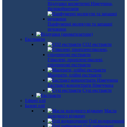
Віддушки косметичні Німеччина,
Великобританія
Парфумерні молекули та запашні
речовини
Екстракти
СО2 екстракти
Гліколеві, пропіленгліколеві,
гліцеринові екстракти
Мацерати, олійні екстракти
Екстракт-концентрати Німеччина
Сухі екстракти
Ефірні олії
Базові олії
Масла
холодного віджиму
Олії водорозчинні
Олії рафіновані