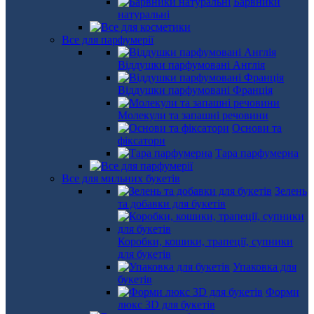
Барвники
натуральні
Все для парфумерії
Віддушки парфумовані Англія
Віддушки парфумовані Франція
Молекули та запашні речовини
Основи та
фіксатори
Тара парфумерна
Все для мильних букетів
Зелень
та добавки для букетів
Коробки, кошики, трапеції, супники
для букетів
Упаковка для
букетів
Форми
люкс 3D для букетів