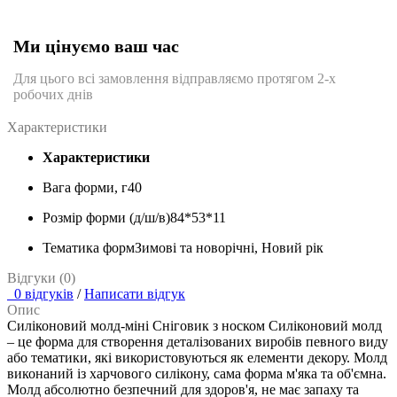
Ми цінуємо ваш час
Для цього всі замовлення відправляємо протягом 2-х
робочих днів
Характеристики
Характеристики
Вага форми, г
40
Розмір форми (д/ш/в)
84*53*11
Тематика форм
Зимові та новорічні, Новий рік
Відгуки (0)
0 відгуків
/
Написати відгук
Опис
Силіконовий молд-міні Сніговик з носком
Силіконовий молд
– це форма для створення деталізованих виробів певного виду
або тематики, які використовуються як елементи декору. Молд
виконаний із харчового силікону, сама форма м'яка та об'ємна.
Молд абсолютно безпечний для здоров'я, не має запаху та