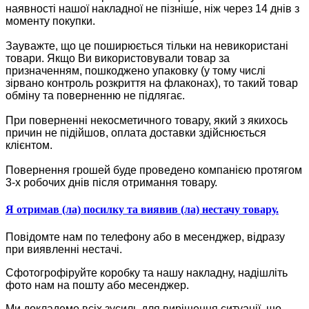
наявності нашої накладної не пізніше, ніж через 14 днів з
моменту покупки.
Зауважте, що це поширюється тільки на невикористані
товари. Якщо Ви використовували товар за
призначенням, пошкоджено упаковку (у тому числі
зірвано контроль розкриття на флаконах), то такий товар
обміну та поверненню не підлягає.
При поверненні некосметичного товару, який з якихось
причин не підійшов, оплата доставки здійснюється
клієнтом.
Повернення грошей буде проведено компанією протягом
3-х робочих днів після отримання товару.
Я отримав (ла) посилку та виявив (ла) нестачу товару.
Повідомте нам по телефону або в месенджер, відразу
при виявленні нестачі.
Сфотогрофіруйте коробку та нашу накладну, надішліть
фото нам на пошту або месенджер.
Ми докладемо всіх зусиль для вирішення ситуації, що