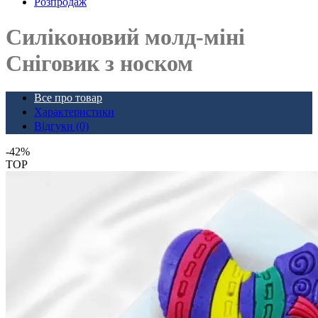
Розпродаж
Силіконовий молд-міні
Сніговик з носком
Все про товар
Характеристики
Відгуки (0)
-42%
TOP