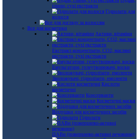
Пудри,
глини, сухі екстракти
Гідролати для
волосся
Все для косметики
Активи, вітаміни
Екстракт-концентрати, СО2, масляні
екстракти, сухі екстракти
Емульгатори, гелеутворювачі, воски
Зволожувачі, гідролізати, емоленти
Кислоти
косметичні
Консерванти
Косметичні маски
Віддушки для косметичних засобів
Гідролати
ПАВи (поверхнево-активні речовини)