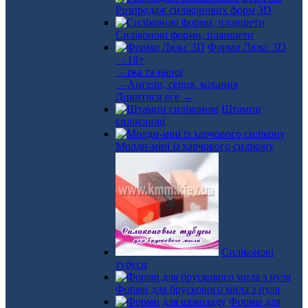
Розпродаж силіконових форм 3D
Силіконові форми, планшети
Форми Люкс 3D
- 18+
- їжа та напої
- Ангели, серця, кохання
Дивитися все →
Штампи
силіконові
Молди-міні із харчового силікону
Силіконові
тубуси
Форми для брускового мила з нуля
Форми для