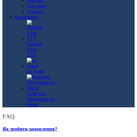
Про нас
Доставка
Безпека
Виробники
Dolphin
Soap
LTD
no brand
Київська
Мануфактура
Мила
FAQ
Як зробити замовлення?