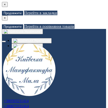
×
Перейти в закладки
Продовжити
×
Перейти в порівняння товарів
Продовжити
Українська
Українська
Russian
Закладки (0)
Порівняння товарів (0)
Доставка
Зв'язатися з нами
Авторизація
Реєстрація
+380503211414
+380673331414