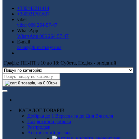
+380442211414
+380931701637
viber
viber 066 264-57-47
WhatsApp
WhatsApp 066 264-57-47
E-mail
zakaz@k-m-m.kyiv.ua
Графік: ПН-ПТ з 10 до 18; Субота, Неділя - вихідний
0
товарів, на 0.00грн
КАТАЛОГ ТОВАРІВ
Добірка до 1 Вересня та до Дня Вчителя
Патріотична добірка
Розпродаж
Антивіковий догляд