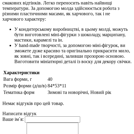
смакових відтінків. Легко переносить навіть найвищі
температури.
За допомогою молда здійснюється робота з
різними пластичними масами, як харчового, так і не
харчового характеру:
У кондитерському виробництві, в цьому молді, можуть
бути виготовлені міні-фігурки з шоколаду, марципану,
мастики, карамелі та ін.
У hand-made творчості, за допомогою міні-фігурок, ви
зможете дуже красиво та оригінально прикрасити мило,
як зовні, так і всередині, заливши прозорою основою.
Виготовити мініатюрні деталі із воску для декору свічки.
Характеристики
Вага форми, г
40
Розмір форми (д/ш/в)
84*53*11
Тематика форм
Зимові та новорічні, Новий рік
Немає відгуків про цей товар.
Написати відгук
Ваше ім`я: