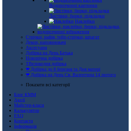
Водорозчинні картинки
Листівки, бирки, підкладки
Наклейки
Стрічки, рафія, тейп-стрічки, шпагат
Декор, наповнювачі
Аксесуари
Добірка на День Батька
Новорічна добірка
☦Великодня добірка
❤ Добірка до 8 березня та Дня матері
❤ Добірка на День Св. Валентина 14 лютого
Показати всі категорії
Блог КММ
Акції
Майстер-класи
Калькулятор
FAQ
Контакти
Інформація