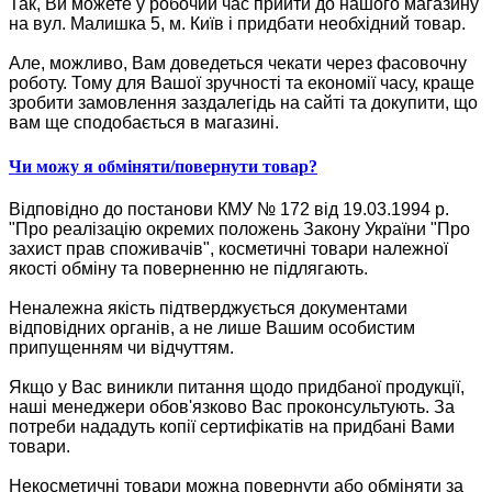
Так, Ви можете у робочий час прийти до нашого магазину
на вул. Малишка 5, м. Київ і придбати необхідний товар.
Але, можливо, Вам доведеться чекати через фасовочну
роботу. Тому для Вашої зручності та економії часу, краще
зробити замовлення заздалегідь на сайті та докупити, що
вам ще сподобається в магазині.
Чи можу я обміняти/повернути товар?
Відповідно до постанови КМУ № 172 від 19.03.1994 р.
"Про реалізацію окремих положень Закону України "Про
захист прав споживачів", косметичні товари належної
якості обміну та поверненню не підлягають.
Неналежна якість підтверджується документами
відповідних органів, а не лише Вашим особистим
припущенням чи відчуттям.
Якщо у Вас виникли питання щодо придбаної продукції,
наші менеджери обов'язково Вас проконсультують. За
потреби нададуть копії сертифікатів на придбані Вами
товари.
Некосметичні товари можна повернути або обміняти за