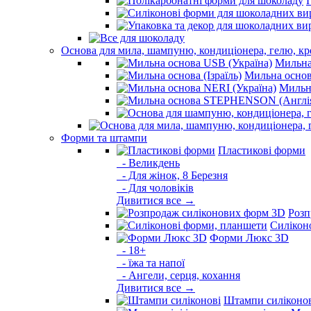
Основа для мила, шампуню, кондиціонера, гелю, к
Мильна
Мильна основа
Мильна
Форми та штампи
Пластикові форми
- Великдень
- Для жінок, 8 Березня
- Для чоловіків
Дивитися все →
Розп
Силікон
Форми Люкс 3D
- 18+
- їжа та напої
- Ангели, серця, кохання
Дивитися все →
Штампи силіконо