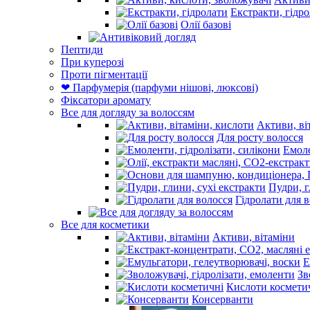
Екстракти, гідр
Олії базові
Пептиди
При куперозі
Проти пігментації
❤ Парфумерія (парфуми нішові, люксові)
Фіксатори аромату
Все для догляду за волоссям
Активи, ві
Для росту волосся
Емоле
Пудри, г
Гідролати для 
Все для косметики
Активи, вітаміни
Е
Зв
Кислоти космети
Консерванти