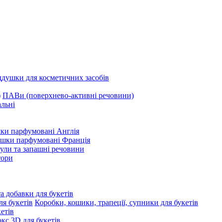
ддушки для косметичних засобів
ПАВи (поверхнево-активні речовини)
льні
ки парфумовані Англія
ушки парфумовані Франція
ули та запашні речовини
тори
та добавки для букетів
Коробки, кошики, трапеції, супники для букетів
етів
с 3D для букетів