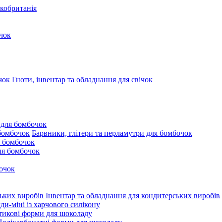
кобританія
чок
Гноти, інвентар та обладнання для свічок
 для бомбочок
Барвники, глітери та перламутри для бомбочок
 бомбочок
для бомбочок
очок
Інвентар та обладнання для кондитерських виробів
и-міні із харчового силікону
тикові форми для шоколаду