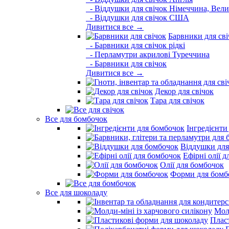
- Віддушки для свічок Німеччина, Вели
- Віддушки для свічок США
Дивитися все →
Барвники для сві
- Барвники для свічок рідкі
- Перламутри акрилові Туреччина
- Барвники для свічок
Дивитися все →
Декор для свічок
Тара для свічок
Все для бомбочок
Інгредієнти
Віддушки для
Ефірні олії 
Олії для бомбочок
Форми для бомб
Все для шоколаду
Молд
Плас