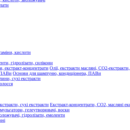
олати
таміни, кислоти
нти, гідролізати, силікони
Олії, екстракти масляні, СО2-екстракти
Основи для шампуню, кондиціонера, ПАВи
лини, сухі екстракти
волосся
Екстракт-концентрати, СО2, масляні екс
мульгатори, гелеутворювачі, воски
оложувачі, гідролізати, емоленти
чні