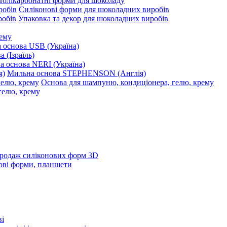
Полікарбонатні форми для шоколаду
Силіконові форми для шоколадних виробів
Упаковка та декор для шоколадних виробів
рему
 основа USB (Україна)
 (Ізраїль)
 основа NERI (Україна)
Мильна основа STEPHENSON (Англія)
Основа для шампуню, кондиціонера, гелю, крему
родаж силіконових форм 3D
ові форми, планшети
ві