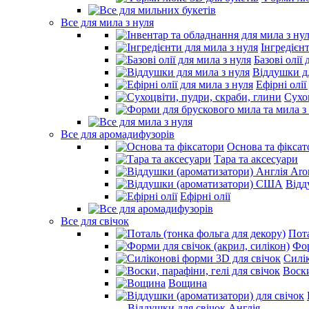
Все для мила з нуля
Інгредієн
Базові олії 
Віддушки дл
Ефірні олії
Сухо
Все для аромадифузорів
Основа та фіксат
Тара та аксесуари
Відд
Ефірні олії
Все для свічок
Пота
Фор
Силі
Воски
Вощина
- Віддушки для свічок Англія