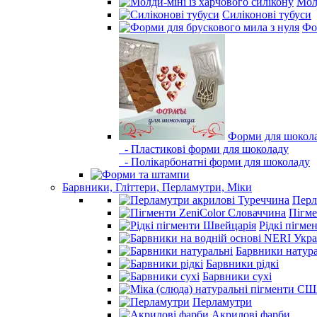
Молд
Силіконові тубуси
Фо
Форми для шокол
- Пластикові форми для шоколаду
- Полікарбонатні форми для шоколаду
Барвники, Гліттери, Перламутри, Міки
Перл
Пігме
Рідкі пігме
Барвники натура
Барвники рідкі
Барвники сухі
Перламутри
Акрилові фарби