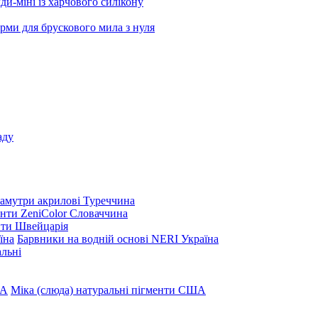
и-міні із харчового силікону
рми для брускового мила з нуля
аду
амутри акрилові Туреччина
нти ZeniColor Словаччина
нти Швейцарія
Барвники на водній основі NERI Україна
льні
Міка (слюда) натуральні пігменти США