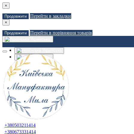
×
Перейти в закладки
Продовжити
×
Перейти в порівняння товарів
Продовжити
Українська
Українська
Russian
Закладки (0)
Порівняння товарів (0)
Доставка
Зв'язатися з нами
Авторизація
Реєстрація
+380503211414
+380673331414