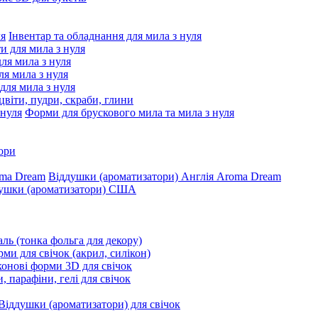
Інвентар та обладнання для мила з нуля
ти для мила з нуля
для мила з нуля
я мила з нуля
 для мила з нуля
цвіти, пудри, скраби, глини
Форми для брускового мила та мила з нуля
ори
Віддушки (ароматизатори) Англія Aroma Dream
ушки (ароматизатори) США
ль (тонка фольга для декору)
ми для свічок (акрил, силікон)
конові форми 3D для свічок
, парафіни, гелі для свічок
Віддушки (ароматизатори) для свічок