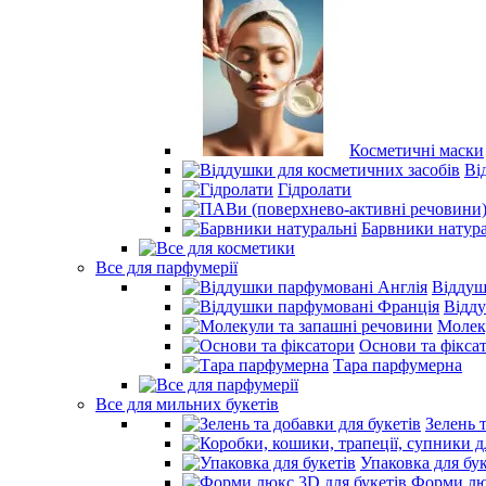
Косметичні маски
Ві
Гідролати
Барвники натура
Все для парфумерії
Віддуш
Відд
Молек
Основи та фікса
Тара парфумерна
Все для мильних букетів
Зелень 
Упаковка для бук
Форми люк