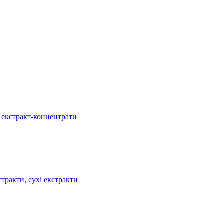
, екстракт-концентрати
тракти, сухі екстракти