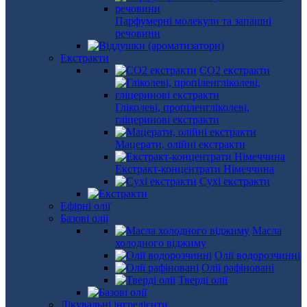
Парфумерні молекули та запашні
речовини
Екстракти
СО2 екстракти
Гліколеві, пропіленгліколеві,
гліцеринові екстракти
Мацерати, олійні екстракти
Екстракт-концентрати Німеччина
Сухі екстракти
Ефірні олії
Базові олії
Масла
холодного віджиму
Олії водорозчинні
Олії рафіновані
Тверді олії
Лікувальні інгредієнти