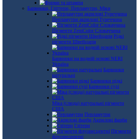
Барвники, Гліттери, Перламутри, Міки
Перламутри акрилові Туреччина
Пігменти ZeniColor Словаччина
Рідкі
пігменти Швейцарія
Барвники на водній основі NERI
Україна
Барвники
натуральні
Барвники рідкі
Барвники сухі
Міка (слюда) натуральні пігменти
США
Перламутри
Акрилові фарби
Глітери
Пігменти
флуоресцентні