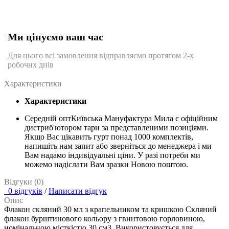
Ми цінуємо ваш час
Для цього всі замовлення відправляємо протягом 2-х
робочих днів
Характеристики
Характеристики
Середній опт
Київська Мануфактура Мила є офіційним
дистриб'ютором тари за представленими позиціями.
Якщо Вас цікавить гурт понад 1000 комплектів,
напишіть нам запит або зверніться до менеджера і ми
Вам надамо індивідуальні ціни. У разі потреби ми
можемо надіслати Вам зразки Новою поштою.
Відгуки (0)
0 відгуків
/
Написати відгук
Опис
Флакон скляний 30 мл з крапельником та кришкою Скляний
флакон бурштинового кольору з гвинтовою горловиною,
номінальною місткістю 30 см3. Використовується для