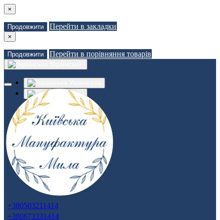
×
Перейти в закладки
Продовжити
×
Перейти в порівняння товарів
Продовжити
Українська
Українська
Russian
Закладки (0)
Порівняння товарів (0)
Доставка
Зв'язатися з нами
Авторизація
Реєстрація
+380503211414
+380673331414