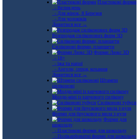
Пластикові форми
- Великдень
- Для жінок, 8 Березня
- Для чоловіків
Дивитися все →
Розпродаж силіконових форм 3D
Силіконові форми, планшети
Форми Люкс 3D
- 18+
- їжа та напої
- Ангели, серця, кохання
Дивитися все →
Штампи
силіконові
Молди-міні із харчового силікону
Силіконові тубуси
Форми для брускового мила з нуля
Форми для
шоколаду
- Пластикові форми для шоколаду
- Полікарбонатні форми для шоколаду