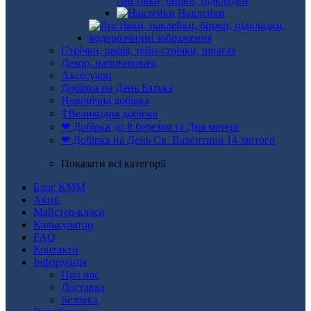
Листівки, бирки, підкладки
Наклейки
Стрічки, рафія, тейп-стрічки, шпагат
Декор, наповнювачі
Аксесуари
Добірка на День Батька
Новорічна добірка
☦Великодня добірка
❤ Добірка до 8 березня та Дня матері
❤ Добірка на День Св. Валентина 14 лютого
Показати всі категорії
Блог КММ
Акції
Майстер-класи
Калькулятор
FAQ
Контакти
Інформація
Про нас
Доставка
Безпека