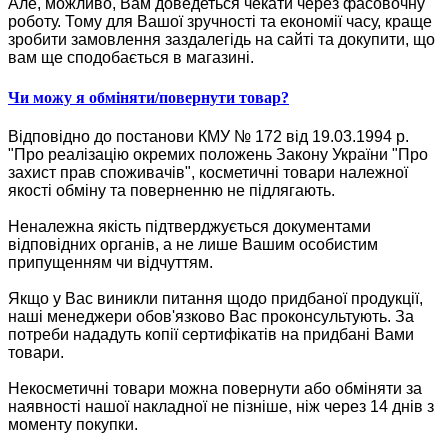
Але, можливо, Вам доведеться чекати через фасовочну
роботу. Тому для Вашої зручності та економії часу, краще
зробити замовлення заздалегідь на сайті та докупити, що
вам ще сподобається в магазині.
Чи можу я обміняти/повернути товар?
Відповідно до постанови КМУ № 172 від 19.03.1994 р.
"Про реалізацію окремих положень Закону України "Про
захист прав споживачів", косметичні товари належної
якості обміну та поверненню не підлягають.
Неналежна якість підтверджується документами
відповідних органів, а не лише Вашим особистим
припущенням чи відчуттям.
Якщо у Вас виникли питання щодо придбаної продукції,
наші менеджери обов'язково Вас проконсультують. За
потреби нададуть копії сертифікатів на придбані Вами
товари.
Некосметичні товари можна повернути або обміняти за
наявності нашої накладної не пізніше, ніж через 14 днів з
моменту покупки.