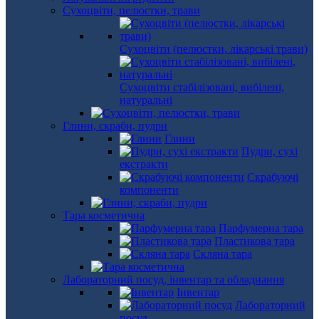
Сухоцвіти, пелюстки, трави
Сухоцвіти (пелюстки, лікарські трави)
Сухоцвіти стабілізовані, вибілені,
натуральні
Глини, скраби, пудри
Глини
Пудри, сухі
екстракти
Скрабуючі
компоненти
Тара косметична
Парфумерна тара
Пластикова тара
Скляна тара
Лабораторний посуд, інвентар та обладнання
Інвентар
Лабораторний
посуд