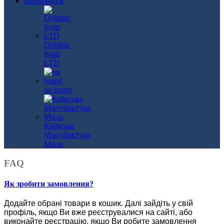
Виробники
Dolphin
Soap
LTD
no brand
Київська
Мануфактура
Мила
FAQ
Як зробити замовлення?
Додайте обрані товари в кошик.
Далі зайдіть у свій
профіль, якщо Ви вже реєструвалися на сайті, або
виконайте реєстрацію, якщо Ви робите замовлення