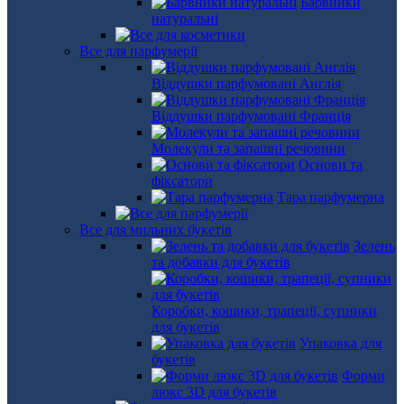
Барвники
натуральні
Все для парфумерії
Віддушки парфумовані Англія
Віддушки парфумовані Франція
Молекули та запашні речовини
Основи та
фіксатори
Тара парфумерна
Все для мильних букетів
Зелень
та добавки для букетів
Коробки, кошики, трапеції, супники
для букетів
Упаковка для
букетів
Форми
люкс 3D для букетів