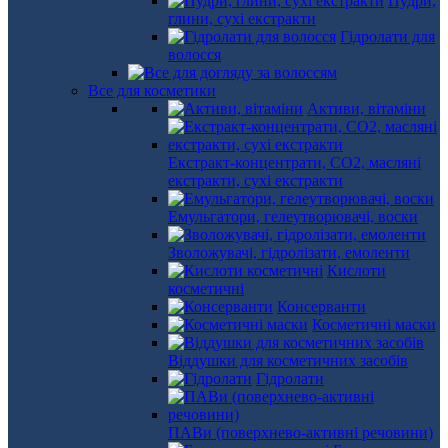
Пудри,
глини, сухі екстракти
Гідролати для
волосся
Все для косметики
Активи, вітаміни
Екстракт-концентрати, СО2, масляні
екстракти, сухі екстракти
Емульгатори, гелеутворювачі, воски
Зволожувачі, гідролізати, емоленти
Кислоти
косметичні
Консерванти
Косметичні маски
Віддушки для косметичних засобів
Гідролати
ПАВи (поверхнево-активні речовини)