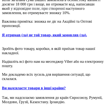
досягне 18 000 грн і вище, ви отримаєте код, написавши
який
у відповідне поле, при створенні
наступного
замовлення, ви отримуваєте знижку 10%.
Важлива примітка: знижка не діє на Акційні та Оптові
пропозиції.
Я отримав (ла) не той товар, який замовляв (ла).
Зробіть фото товару, коробки, в якій приїхав товар нашої
накладної.
Надішліть всі фото нам на месенджер Viber або на електронну
пошту.
Ми докладемо всіх зусиль для вирішення ситуації, що
склалася.
Ви надсилаєте товари в інші країни?
Так, ми надсилаємо замовлення до країн Євросоюзу, Румунії,
Молдови, Грузії, Казахстану. Ірландію.