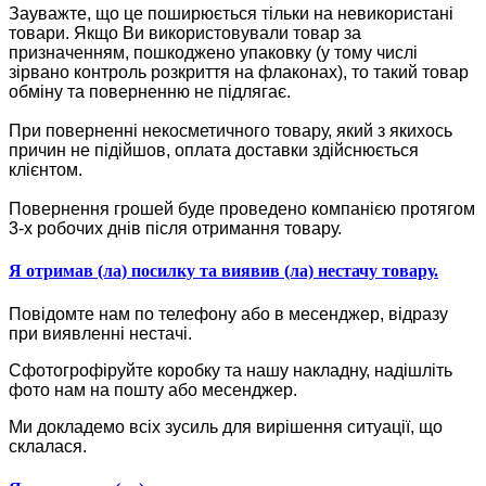
Зауважте, що це поширюється тільки на невикористані
товари. Якщо Ви використовували товар за
призначенням, пошкоджено упаковку (у тому числі
зірвано контроль розкриття на флаконах), то такий товар
обміну та поверненню не підлягає.
При поверненні некосметичного товару, який з якихось
причин не підійшов, оплата доставки здійснюється
клієнтом.
Повернення грошей буде проведено компанією протягом
3-х робочих днів після отримання товару.
Я отримав (ла) посилку та виявив (ла) нестачу товару.
Повідомте нам по телефону або в месенджер, відразу
при виявленні нестачі.
Сфотогрофіруйте коробку та нашу накладну, надішліть
фото нам на пошту або месенджер.
Ми докладемо всіх зусиль для вирішення ситуації, що
склалася.