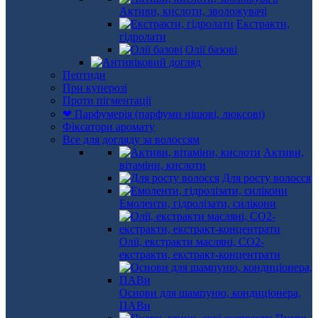
Активи, кислоти, зволожувачі
Екстракти,
гідролати
Олії базові
Пептиди
При куперозі
Проти пігментації
❤ Парфумерія (парфуми нішові, люксові)
Фіксатори аромату
Все для догляду за волоссям
Активи,
вітаміни, кислоти
Для росту волосся
Емоленти, гідролізати, силікони
Олії, екстракти масляні, СО2-
екстракти, екстракт-концентрати
Основи для шампуню, кондиціонера,
ПАВи