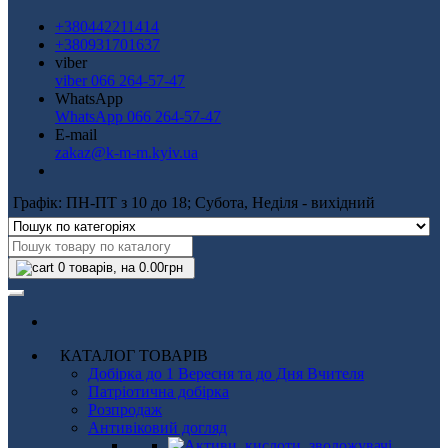
+380442211414
+380931701637
viber
viber 066 264-57-47
WhatsApp
WhatsApp 066 264-57-47
E-mail
zakaz@k-m-m.kyiv.ua
Графік: ПН-ПТ з 10 до 18; Субота, Неділя - вихідний
0
товарів, на 0.00грн
КАТАЛОГ ТОВАРІВ
Добірка до 1 Вересня та до Дня Вчителя
Патріотична добірка
Розпродаж
Антивіковий догляд