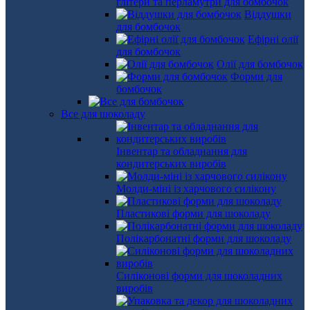
глітери та перламутри для бомбочок
Віддушки
для бомбочок
Ефірні олії
для бомбочок
Олії для бомбочок
Форми для
бомбочок
Все для шоколаду
Інвентар та обладнання для
кондитерських виробів
Молди-міні із харчового силікону
Пластикові форми для шоколаду
Полікарбонатні форми для шоколаду
Силіконові форми для шоколадних
виробів