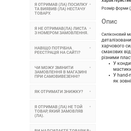
Характеристи
Я ОТРИМАВ (ЛА) ПОСИЛКУ
Розмір форми (
ТА ВИЯВИВ (ЛА) НЕСТАЧУ
ТОВАРУ.
Опис
Я НЕ ОТРИМАВ(ЛА) ЛИСТА
З НОМЕРОМ ЗАМОВЛЕННЯ.
Силіконовий мо
деталізовани
харчового си
НАВІЩО ПОТРІБНА
смакових від
РЕЄСТРАЦІЯ НА САЙТІ?
різними плас
У конди
ЧИ МОЖУ ЗМІНИТИ
мастики,
ЗАМОВЛЕННЯ В МАГАЗИНІ
У hand-
ПРИ САМОВИВЕЗЕННІ?
як зовн
ЯК ОТРИМАТИ ЗНИЖКУ?
Я ОТРИМАВ (ЛА) НЕ ТОЙ
ТОВАР, ЯКИЙ ЗАМОВЛЯВ
(ЛА).
ВИ НАДСИЛАЄТЕ ТОВАРИ В