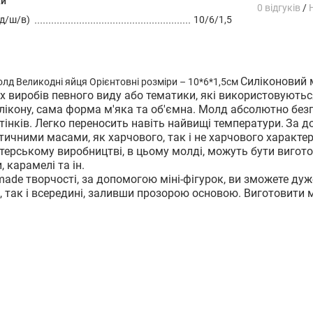
ки
0 відгуків
/
д/ш/в)
10/6/1,5
Силіконовий 
лд Великодні яйця Орієнтовні розміри – 10*6*1,5см
х виробів певного виду або тематики, які використовуютьс
лікону, сама форма м'яка та об'ємна. Молд абсолютно безп
тінків. Легко переносить навіть найвищі температури.
За д
тичними масами, як харчового, так і не харчового характер
терському виробництві, в цьому молді, можуть бути виготов
 карамелі та ін.
made творчості, за допомогою міні-фігурок, ви зможете ду
і, так і всередині, заливши прозорою основою. Виготовити м