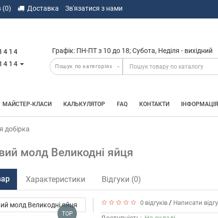
 (0)
Доставка
Зв'язатися з нами
Графік: ПН-ПТ з 10 до 18; Субота, Неділя - вихідний
1414
1414
МАЙСТЕР-КЛАСИ
КАЛЬКУЛЯТОР
FAQ
КОНТАКТИ
ІНФОРМАЦІЯ
я добірка
вий молд Великодні яйця
вар
Характеристики
Відгуки (0)
/
0 відгуків
Написати відг
TOP