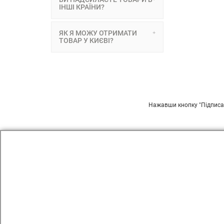
ІНШІ КРАЇНИ?
ЯК Я МОЖУ ОТРИМАТИ
ТОВАР У КИЄВІ?
ПІДП
Нажавши кнопку "Підписат