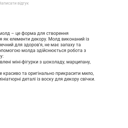
Написати відгук
молд – це форма для створення
я як елементи декору. Молд виконаний із
ечний для здоров'я, не має запаху та
опомогою молда здійснюється робота з
у:
лені міні-фігурки з шоколаду, марципану,
же красиво та оригінально прикрасити мило,
ініатюрні деталі із воску для декору свічки.