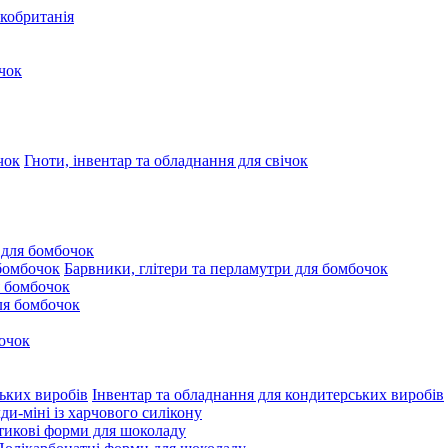
кобританія
чок
Гноти, інвентар та обладнання для свічок
 для бомбочок
Барвники, глітери та перламутри для бомбочок
 бомбочок
для бомбочок
очок
Інвентар та обладнання для кондитерських виробів
и-міні із харчового силікону
тикові форми для шоколаду