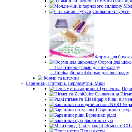
Штампи силіконо
Молд
Силіконові тубуси
Форми для бруско
Форми для шоко
- Пластикові форми для шоколаду
- Полікарбонатні форми для шоколаду
Барвники, Гліттери, Перламутри, Міки
Перл
Пігме
Рідкі пігме
Барвники натура
Барвники рідкі
Барвники сухі
Перламутри