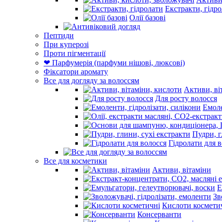
Екстракти, гідр
Олії базові
Пептиди
При куперозі
Проти пігментації
❤ Парфумерія (парфуми нішові, люксові)
Фіксатори аромату
Все для догляду за волоссям
Активи, ві
Для росту волосся
Емоле
Пудри, г
Гідролати для 
Все для косметики
Активи, вітаміни
Е
Зв
Кислоти космети
Консерванти