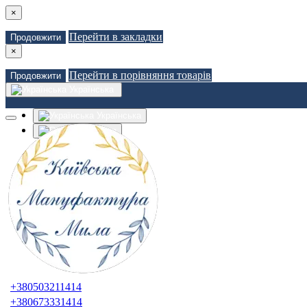
×
Перейти в закладки
Продовжити
×
Перейти в порівняння товарів
Продовжити
Українська
Українська
Russian
Закладки (0)
Порівняння товарів (0)
Доставка
Зв'язатися з нами
Авторизація
Реєстрація
+380503211414
+380673331414