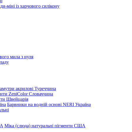
ві
и-міні із харчового силікону
вого мила з нуля
ладу
амутри акрилові Туреччина
нти ZeniColor Словаччина
нти Швейцарія
Барвники на водній основі NERI Україна
льні
Міка (слюда) натуральні пігменти США