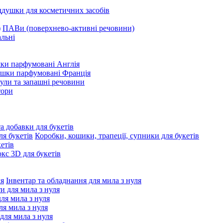
ддушки для косметичних засобів
ПАВи (поверхнево-активні речовини)
льні
ки парфумовані Англія
ушки парфумовані Франція
ули та запашні речовини
тори
та добавки для букетів
Коробки, кошики, трапеції, супники для букетів
етів
с 3D для букетів
Інвентар та обладнання для мила з нуля
ти для мила з нуля
для мила з нуля
я мила з нуля
 для мила з нуля