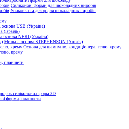
Полікарбонатні форми для шоколаду
Силіконові форми для шоколадних виробів
Упаковка та декор для шоколадних виробів
рему
 основа USB (Україна)
 (Ізраїль)
 основа NERI (Україна)
Мильна основа STEPHENSON (Англія)
Основа для шампуню, кондиціонера, гелю, крему
и, планшети
родаж силіконових форм 3D
ові форми, планшети