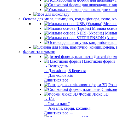
Основа для мила, шампуню, кондиціонера, гелю, к
Мильна
Мильна основа
Мильна
Форми та штампи
Дитячі форм
Пластикові форми
- Великдень
- Для жінок, 8 Березня
- Для чоловіків
Дивитися все →
Розп
Силікон
Форми Люкс 3D
- 18+
- їжа та напої
- Ангели, серця, кохання
Дивитися все →