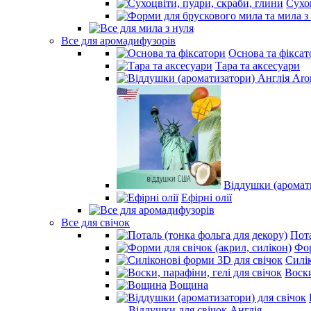
Сухо
Все для аромадифузорів
Основа та фіксат
Тара та аксесуари
Віддушки (арома
Ефірні олії
Все для свічок
Пота
Фор
Силі
Воски
Вощина
- Віддушки для свічок Англія