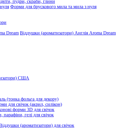
цвіти, пудри, скраби, глини
Форми для брускового мила та мила з нуля
ори
Віддушки (ароматизатори) Англія Aroma Dream
тизатори) США
ль (тонка фольга для декору)
ми для свічок (акрил, силікон)
конові форми 3D для свічок
, парафіни, гелі для свічок
Віддушки (ароматизатори) для свічок