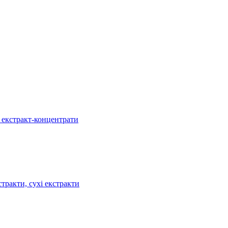
, екстракт-концентрати
тракти, сухі екстракти