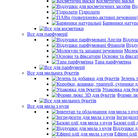
Косметичні маски
Ві
Гідролати
Барвники натура
Все для парфумерії
Віддуш
Відд
Молек
Основи та фікса
Тара парфумерна
Все для мильних букетів
Зелень 
Упаковка для бук
Форми люк
Все для мила з нуля
Інгредієн
Базові олії 
Віддушки дл
Ефірні олії