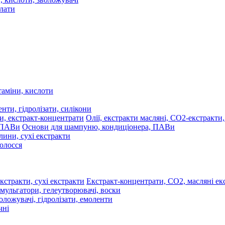
олати
таміни, кислоти
нти, гідролізати, силікони
Олії, екстракти масляні, СО2-екстракти
Основи для шампуню, кондиціонера, ПАВи
лини, сухі екстракти
волосся
Екстракт-концентрати, СО2, масляні екс
мульгатори, гелеутворювачі, воски
оложувачі, гідролізати, емоленти
чні