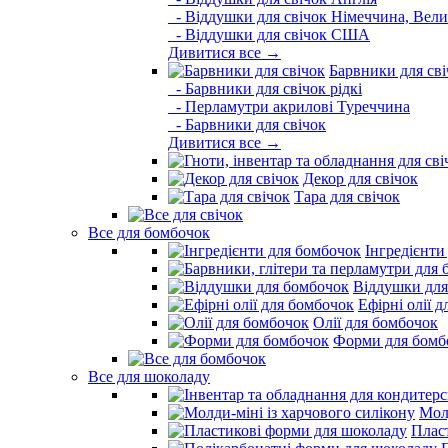
- Віддушки для свічок Німеччина, Вели
- Віддушки для свічок США
Дивитися все →
Барвники для сві
- Барвники для свічок рідкі
- Перламутри акрилові Туреччина
- Барвники для свічок
Дивитися все →
Декор для свічок
Тара для свічок
Все для бомбочок
Інгредієнти
Віддушки для
Ефірні олії 
Олії для бомбочок
Форми для бомб
Все для шоколаду
Молд
Плас