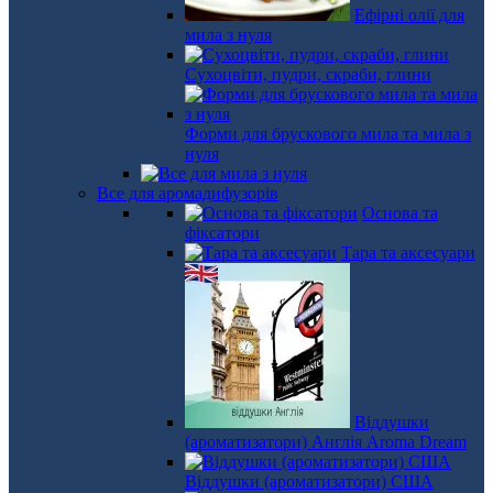
Ефірні олії для
мила з нуля
Сухоцвіти, пудри, скраби, глини
Форми для брускового мила та мила з
нуля
Все для аромадифузорів
Основа та
фіксатори
Тара та аксесуари
Віддушки
(ароматизатори) Англія Aroma Dream
Віддушки (ароматизатори) США