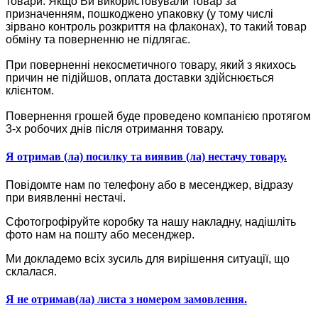
товари. Якщо Ви використовували товар за
призначенням, пошкоджено упаковку (у тому числі
зірвано контроль розкриття на флаконах), то такий товар
обміну та поверненню не підлягає.
При поверненні некосметичного товару, який з якихось
причин не підійшов, оплата доставки здійснюється
клієнтом.
Повернення грошей буде проведено компанією протягом
3-х робочих днів після отримання товару.
Я отримав (ла) посилку та виявив (ла) нестачу товару.
Повідомте нам по телефону або в месенджер, відразу
при виявленні нестачі.
Сфотогрофіруйте коробку та нашу накладну, надішліть
фото нам на пошту або месенджер.
Ми докладемо всіх зусиль для вирішення ситуації, що
склалася.
Я не отримав(ла) листа з номером замовлення.