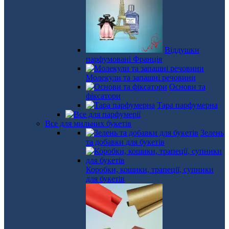
Віддушки
парфумовані Франція
Молекули та запашні речовини
Основи та
фіксатори
Тара парфумерна
Все для мильних букетів
Зелень
та добавки для букетів
Коробки, кошики, трапеції, супники
для букетів