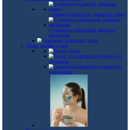
Сухоцвіти (пелюстки, лікарські трави)
Сухоцвіти стабілізовані, вибілені,
натуральні
Глини, скраби, пудри
Глини
Пудри, сухі
екстракти
Скрабуючі
компоненти