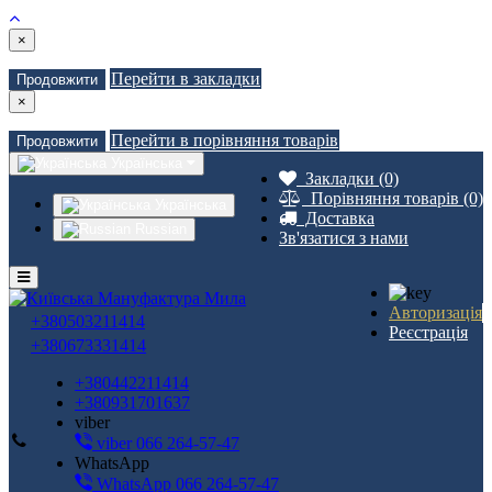
×
Перейти в закладки
Продовжити
×
Перейти в порівняння товарів
Продовжити
Українська
Закладки (0)
Порівняння товарів (0)
Українська
Доставка
Russian
Зв'язатися з нами
Авторизація
+380503211414
Реєстрація
+380673331414
+380442211414
+380931701637
viber
viber 066 264-57-47
WhatsApp
WhatsApp 066 264-57-47