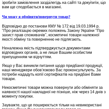
зробити замовлення заздалегідь на сайті та докупити, що
вам ще сподобається в магазині.
Чи можу я обміняти/повернути товар?
Відповідно до постанови КМУ № 172 від 19.03.1994 р.
"Про реалізацію окремих положень Закону України "Про
захист прав споживачів", косметичні товари належної
якості обміну та поверненню не підлягають.
Неналежна якість підтверджується документами
відповідних органів, а не лише Вашим особистим
припущенням чи відчуттям.
Якщо у Вас виникли питання щодо придбаної продукції,
наші менеджери обов'язково Вас проконсультують. За
потреби нададуть копії сертифікатів на придбані Вами
товари.
Некосметичні товари можна повернути або обміняти за
наявності нашої накладної не пізніше, ніж через 14 днів з
моменту покупки.
Зауважте, що це поширюється тільки на невикористані