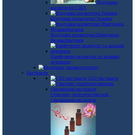
Віддушки
косметичні США
Віддушки косметичні Україна
Віддушки косметичні Німеччина,
Великобританія
Парфумерні молекули та запашні
речовини
Екстракти
СО2 екстракти
Гліколеві, пропіленгліколеві,
гліцеринові екстракти