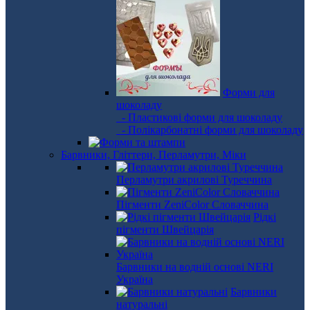
Форми для
шоколаду
- Пластикові форми для шоколаду
- Полікарбонатні форми для шоколаду
Барвники, Гліттери, Перламутри, Міки
Перламутри акрилові Туреччина
Пігменти ZeniColor Словаччина
Рідкі
пігменти Швейцарія
Барвники на водній основі NERI
Україна
Барвники
натуральні