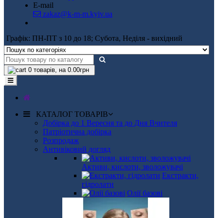
E-mail
zakaz@k-m-m.kyiv.ua
Графік: ПН-ПТ з 10 до 18; Субота, Неділя - вихідний
0
товарів, на 0.00грн
КАТАЛОГ ТОВАРІВ
Добірка до 1 Вересня та до Дня Вчителя
Патріотична добірка
Розпродаж
Антивіковий догляд
Активи, кислоти, зволожувачі
Екстракти,
гідролати
Олії базові