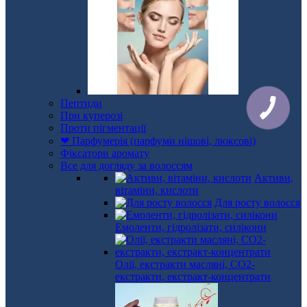
Пептиди
При куперозі
Проти пігментації
❤ Парфумерія (парфуми нішові, люксові)
Фіксатори аромату
Все для догляду за волоссям
Активи,
вітаміни, кислоти
Для росту волосся
Емоленти, гідролізати, силікони
Олії, екстракти масляні, СО2-
екстракти, екстракт-концентрати