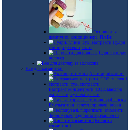
Основи для
шампуню, кондиціонера, ПАВи
Пудри,
глини, сухі екстракти
Гідролати для
волосся
Все для косметики
Активи, вітаміни
Екстракт-концентрати, СО2, масляні
екстракти, сухі екстракти
Емульгатори, гелеутворювачі, воски
Зволожувачі, гідролізати, емоленти
Кислоти
косметичні