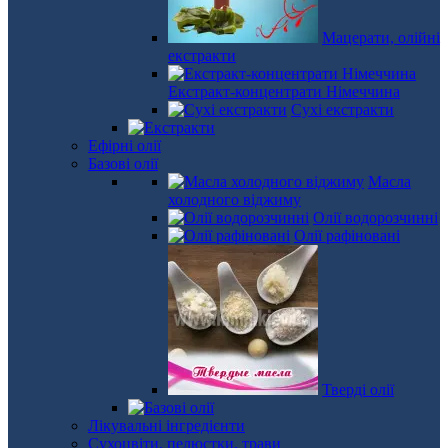
Мацерати, олійні
екстракти
Екстракт-концентрати Німеччина
Сухі екстракти
Ефірні олії
Базові олії
Масла
холодного віджиму
Олії водорозчинні
Олії рафіновані
Тверді олії
Лікувальні інгредієнти
Сухоцвіти, пелюстки, трави