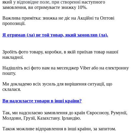
який
у відповідне поле, при створенні
наступного
замовлення, ви отримуваєте знижку 10%.
Важлива примітка: знижка не діє на Акційні та Оптові
пропозиції.
Я отримав (ла) не той товар, який замовляв (ла).
Зробіть фото товару, коробки, в якій приїхав товар нашої
накладної.
Надішліть всі фото нам на месенджер Viber або на електронну
пошту.
Ми докладемо всіх зусиль для вирішення ситуації, що
склалася.
Ви надсилаєте товари в інші країни?
Так, ми надсилаємо замовлення до країн Євросоюзу, Румунії,
Молдови, Грузії, Казахстану. Ірландію.
Також можливе відправлення в інші країни, за запитом.