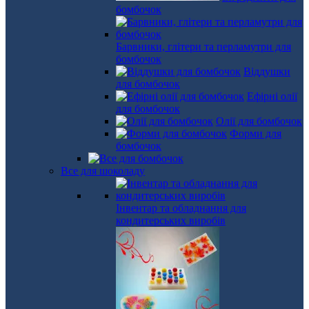
бомбочок
Барвники, глітери та перламутри для
бомбочок
Віддушки
для бомбочок
Ефірні олії
для бомбочок
Олії для бомбочок
Форми для
бомбочок
Все для шоколаду
Інвентар та обладнання для
кондитерських виробів