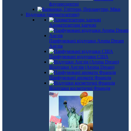
флуоресцентні
Віддушки (ароматизатори)
Ароматизатори харчові
Парфумовані віддушки Aroma Dream
Англія
Парфумовані віддушки США
Віддушки Англія (Aroma Dream)
Парфумовані аромати Франція
Віддушки косметичні Франція