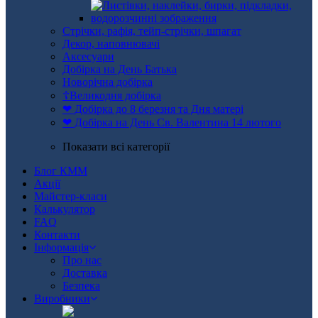
Стрічки, рафія, тейп-стрічки, шпагат
Декор, наповнювачі
Аксесуари
Добірка на День Батька
Новорічна добірка
☦Великодня добірка
❤ Добірка до 8 березня та Дня матері
❤ Добірка на День Св. Валентина 14 лютого
Показати всі категорії
Блог КММ
Акції
Майстер-класи
Калькулятор
FAQ
Контакти
Інформація
Про нас
Доставка
Безпека
Виробники