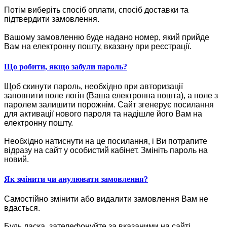
Потім виберіть спосіб оплати, спосіб доставки та
підтвердити замовлення.
Вашому замовленню буде надано номер, який прийде
Вам на електронну пошту, вказану при реєстрації.
Що робити, якщо забули пароль?
Щоб скинути пароль, необхідно при авторизації
заповнити поле логін (Ваша електронна пошта), а поле з
паролем залишити порожнім. Сайт згенерує посилання
для активації нового пароля та надішле його Вам на
електронну пошту.
Необхідно натиснути на це посилання, і Ви потрапите
відразу на сайт у особистий кабінет. Змініть пароль на
новий.
Як змінити чи анулювати замовлення?
Самостійно змінити або видалити замовлення Вам не
вдасться.
Будь ласка, зателефонуйте за вказаними на сайті