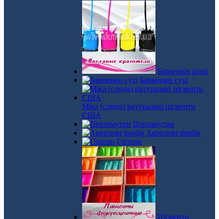
Барвники рідкі
Барвники сухі
Міка (слюда) натуральні пігменти
США
Перламутри
Акрилові фарби
Глітери
Пігменти