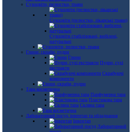
Сухоцвіти, пелюстки, трави
Сухоцвіти (пелюстки, лікарські трави)
Сухоцвіти стабілізовані, вибілені,
натуральні
Глини, скраби, пудри
Глини
Пудри, сухі
екстракти
Скрабуючі
компоненти
Тара косметична
Парфумерна тара
Пластикова тара
Скляна тара
Лабораторний посуд, інвентар та обладнання
Інвентар
Лабораторний
посуд