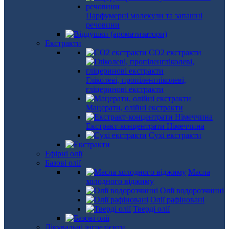
Парфумерні молекули та запашні
речовини
Екстракти
СО2 екстракти
Гліколеві, пропіленгліколеві,
гліцеринові екстракти
Мацерати, олійні екстракти
Екстракт-концентрати Німеччина
Сухі екстракти
Ефірні олії
Базові олії
Масла
холодного віджиму
Олії водорозчинні
Олії рафіновані
Тверді олії
Лікувальні інгредієнти