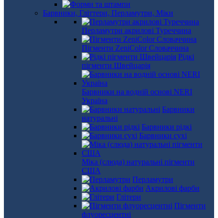
Барвники, Гліттери, Перламутри, Міки
Перламутри акрилові Туреччина
Пігменти ZeniColor Словаччина
Рідкі
пігменти Швейцарія
Барвники на водній основі NERI
Україна
Барвники
натуральні
Барвники рідкі
Барвники сухі
Міка (слюда) натуральні пігменти
США
Перламутри
Акрилові фарби
Глітери
Пігменти
флуоресцентні