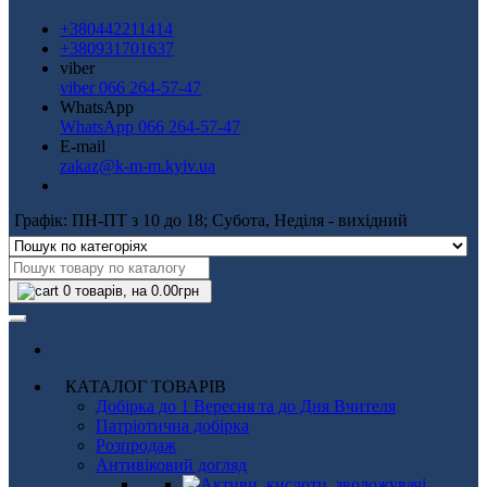
+380442211414
+380931701637
viber
viber 066 264-57-47
WhatsApp
WhatsApp 066 264-57-47
E-mail
zakaz@k-m-m.kyiv.ua
Графік: ПН-ПТ з 10 до 18; Субота, Неділя - вихідний
0
товарів, на 0.00грн
КАТАЛОГ ТОВАРІВ
Добірка до 1 Вересня та до Дня Вчителя
Патріотична добірка
Розпродаж
Антивіковий догляд