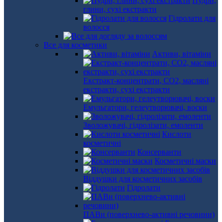
Пудри,
глини, сухі екстракти
Гідролати для
волосся
Все для косметики
Активи, вітаміни
Екстракт-концентрати, СО2, масляні
екстракти, сухі екстракти
Емульгатори, гелеутворювачі, воски
Зволожувачі, гідролізати, емоленти
Кислоти
косметичні
Консерванти
Косметичні маски
Віддушки для косметичних засобів
Гідролати
ПАВи (поверхнево-активні речовини)