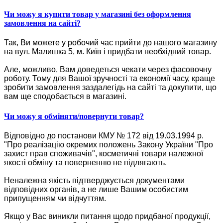
Чи можу я купити товар у магазині без оформлення
замовлення на сайті?
Так, Ви можете у робочий час прийти до нашого магазину
на вул. Малишка 5, м. Київ і придбати необхідний товар.
Але, можливо, Вам доведеться чекати через фасовочну
роботу. Тому для Вашої зручності та економії часу, краще
зробити замовлення заздалегідь на сайті та докупити, що
вам ще сподобається в магазині.
Чи можу я обміняти/повернути товар?
Відповідно до постанови КМУ № 172 від 19.03.1994 р.
"Про реалізацію окремих положень Закону України "Про
захист прав споживачів", косметичні товари належної
якості обміну та поверненню не підлягають.
Неналежна якість підтверджується документами
відповідних органів, а не лише Вашим особистим
припущенням чи відчуттям.
Якщо у Вас виникли питання щодо придбаної продукції,