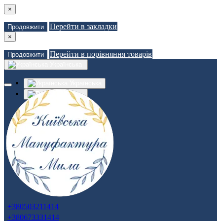
×
Перейти в закладки
Продовжити
×
Перейти в порівняння товарів
Продовжити
Українська
Українська
Russian
Закладки (0)
Порівняння товарів (0)
Доставка
Зв'язатися з нами
Авторизація
Реєстрація
+380503211414
+380673331414