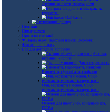
Активи, кислоти, зволожувачі
Екстракти,
гідролати
Олії базові
Пептиди
При куперозі
Проти пігментації
❤ Парфумерія (парфуми нішові, люксові)
Фіксатори аромату
Все для догляду за волоссям
Активи,
вітаміни, кислоти
Для росту волосся
Емоленти, гідролізати, силікони
Олії, екстракти масляні, СО2-
екстракти, екстракт-концентрати
Основи для шампуню, кондиціонера,
ПАВи