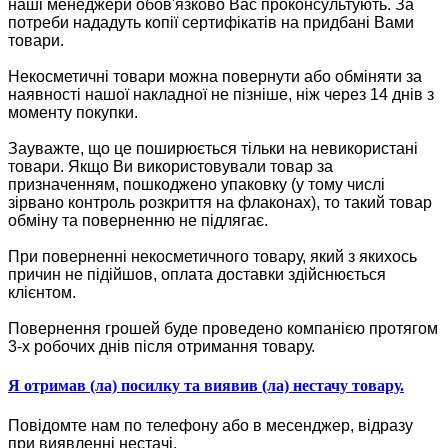
наші менеджери обов'язково Вас проконсультують. За
потреби нададуть копії сертифікатів на придбані Вами
товари.
Некосметичні товари можна повернути або обміняти за
наявності нашої накладної не пізніше, ніж через 14 днів з
моменту покупки.
Зауважте, що це поширюється тільки на невикористані
товари. Якщо Ви використовували товар за
призначенням, пошкоджено упаковку (у тому числі
зірвано контроль розкриття на флаконах), то такий товар
обміну та поверненню не підлягає.
При поверненні некосметичного товару, який з якихось
причин не підійшов, оплата доставки здійснюється
клієнтом.
Повернення грошей буде проведено компанією протягом
3-х робочих днів після отримання товару.
Я отримав (ла) посилку та виявив (ла) нестачу товару.
Повідомте нам по телефону або в месенджер, відразу
при виявленні нестачі.