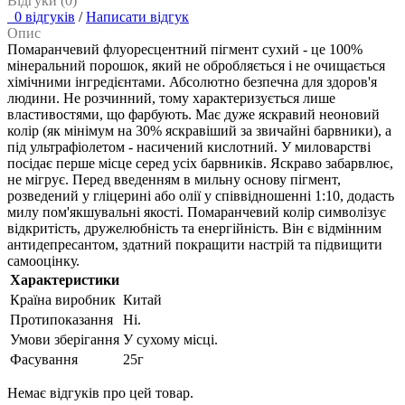
Відгуки (0)
0 відгуків
/
Написати відгук
Опис
Помаранчевий флуоресцентний пігмент сухий - це 100%
мінеральний порошок, який не обробляється і не очищається
хімічними інгредієнтами. Абсолютно безпечна для здоров'я
людини. Не розчинний, тому характеризується лише
властивостями, що фарбують. Має дуже яскравий неоновий
колір (як мінімум на 30% яскравіший за звичайні барвники), а
під ультрафіолетом - насичений кислотний. У миловарстві
посідає перше місце серед усіх барвників. Яскраво забарвлює,
не мігрує. Перед введенням в мильну основу пігмент,
розведений у гліцерині або олії у співвідношенні 1:10, додасть
милу пом'якшувальні якості. Помаранчевий колір символізує
відкритість, дружелюбність та енергійність. Він є відмінним
антидепресантом, здатний покращити настрій та підвищити
самооцінку.
Характеристики
Країна виробник
Китай
Протипоказання
Ні.
Умови зберігання
У сухому місці.
Фасування
25г
Немає відгуків про цей товар.