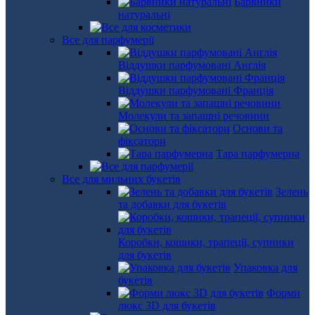
Барвники
натуральні
Все для парфумерії
Віддушки парфумовані Англія
Віддушки парфумовані Франція
Молекули та запашні речовини
Основи та
фіксатори
Тара парфумерна
Все для мильних букетів
Зелень
та добавки для букетів
Коробки, кошики, трапеції, супники
для букетів
Упаковка для
букетів
Форми
люкс 3D для букетів