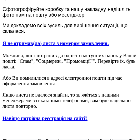
Сфотогрофіруйте коробку та нашу накладну, надішліть
фото нам на пошту або месенджер.
Ми докладемо всіх зусиль для вирішення ситуації, що
склалася.
Я не отримав(ла) листа з номером замовлення.
Можливо, лист потрапив до однієї з наступних папок у Вашій
пошті: "Спам", "Соцмережі, "Промоакції"". Перевірте їх, будь
ласка.
Або Ви помилилися в адресі електронної пошти під час
оформлення замовлення.
Якщо листа не вдалося знайти, то зв'яжіться з нашими
менеджерами за вказаними телефонами, вам буде надіслано
листа повторно.
Навіщо потрібна реєстрація на сайті?