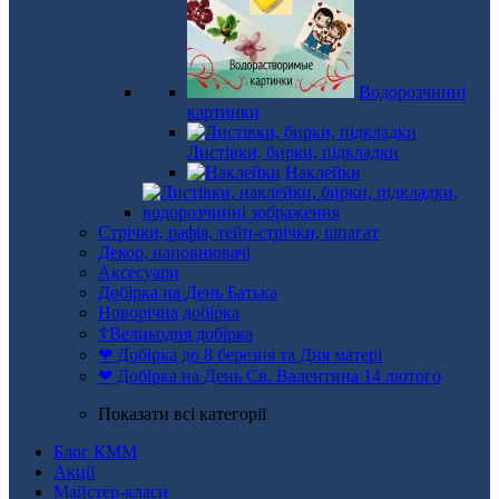
Водорозчинні
картинки
Листівки, бирки, підкладки
Наклейки
Стрічки, рафія, тейп-стрічки, шпагат
Декор, наповнювачі
Аксесуари
Добірка на День Батька
Новорічна добірка
☦Великодня добірка
❤ Добірка до 8 березня та Дня матері
❤ Добірка на День Св. Валентина 14 лютого
Показати всі категорії
Блог КММ
Акції
Майстер-класи