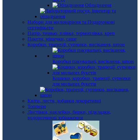
Обладнання
Набори для миловаріння та Подарункові
сертифікати
Папір, тишью, плівка, термоплівка, креп
Пакети, мішечки, саше
Коробки, трапеції, супники, висікання, шпон
Коробки пакувальні, висікання, шпон
Кошики, коробки, трапеції, супники
для мильних букетів
Квіти, листя, добавки декоративні
Топпери
Листівки, наклейки, бирки, підкладки,
водорозчинні зображення