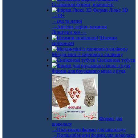
Силіконові форми, планшети
Форми Люкс 3D
- 18+
- їжа та напої
- Ангели, серця, кохання
Дивитися все →
Штампи
силіконові
Молди-міні із харчового силікону
Силіконові тубуси
Форми для брускового мила з нуля
Форми для
шоколаду
- Пластикові форми для шоколаду
- Полікарбонатні форми для шоколаду