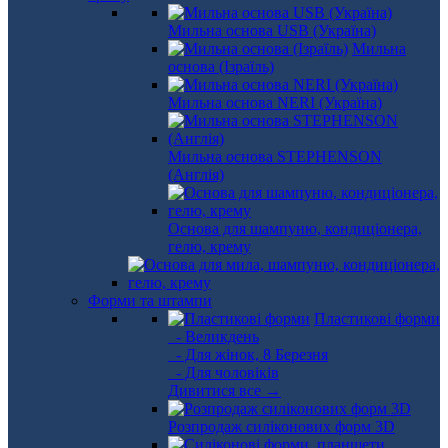
Мильна основа USB (Україна)
Мильна
основа (Ізраїль)
Мильна основа NERI (Україна)
Мильна основа STEPHENSON
(Англія)
Основа для шампуню, кондиціонера,
гелю, крему
Форми та штампи
Пластикові форми
- Великдень
- Для жінок, 8 Березня
- Для чоловіків
Дивитися все →
Розпродаж силіконових форм 3D