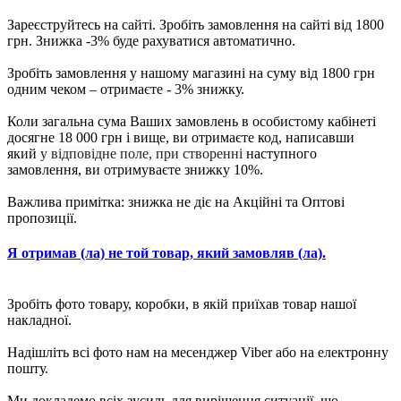
Зареєструйтесь на сайті. Зробіть замовлення на сайті від 1800
грн. Знижка -3% буде рахуватися автоматично.
Зробіть замовлення у нашому магазині на суму від 1800 грн
одним чеком – отримаєте - 3% знижку.
Коли загальна сума Ваших замовлень в особистому кабінеті
досягне 18 000 грн і вище, ви отримаєте код, написавши
який
у відповідне поле, при створенні
наступного
замовлення, ви отримуваєте знижку 10%.
Важлива примітка: знижка не діє на Акційні та Оптові
пропозиції.
Я отримав (ла) не той товар, який замовляв (ла).
Зробіть фото товару, коробки, в якій приїхав товар нашої
накладної.
Надішліть всі фото нам на месенджер Viber або на електронну
пошту.
Ми докладемо всіх зусиль для вирішення ситуації, що