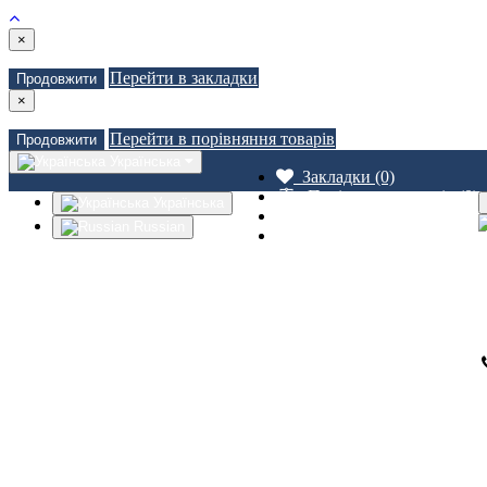
×
Перейти в закладки
Продовжити
×
Перейти в порівняння товарів
Продовжити
Українська
Закладки (0)
Порівняння товарів (0)
Українська
Доставка
Russian
Зв'язатися з нами