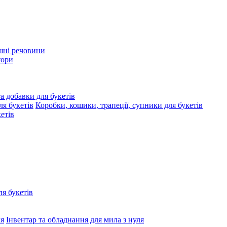
шні речовини
тори
та добавки для букетів
Коробки, кошики, трапеції, супники для букетів
етів
я букетів
Інвентар та обладнання для мила з нуля