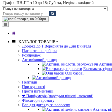
Графік: ПН-ПТ з 10 до 18; Субота, Неділя - вихідний
0
товарів, на 0.00грн
КАТАЛОГ ТОВАРІВ
Добірка до 1 Вересня та до Дня Вчителя
Патріотична добірка
Розпродаж
Антивіковий догляд
Активи,
Екстракти, гідр
Олії базові
Пептиди
При куперозі
Проти пігментації
❤ Парфумерія (парфуми нішові, люксові)
Фіксатори аромату
Все для догляду за волоссям
Активи, ві