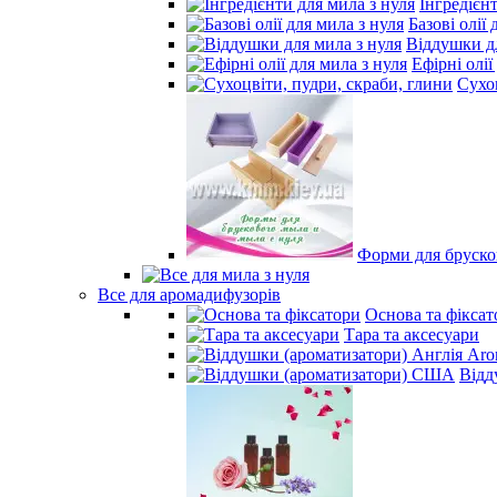
Інгредієн
Базові олії 
Віддушки дл
Ефірні олії
Сухо
Форми для брусков
Все для аромадифузорів
Основа та фіксат
Тара та аксесуари
Відд