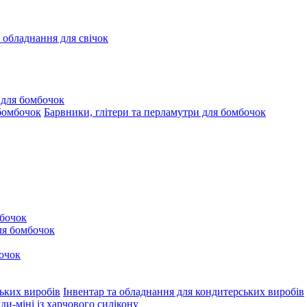
а обладнання для свічок
 для бомбочок
Барвники, глітери та перламутри для бомбочок
бочок
для бомбочок
очок
Інвентар та обладнання для кондитерських виробів
и-міні із харчового силікону