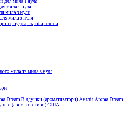
ти для мила з нуля
для мила з нуля
я мила з нуля
 для мила з нуля
цвіти, пудри, скраби, глини
ого мила та мила з нуля
ори
Віддушки (ароматизатори) Англія Aroma Dream
ушки (ароматизатори) США