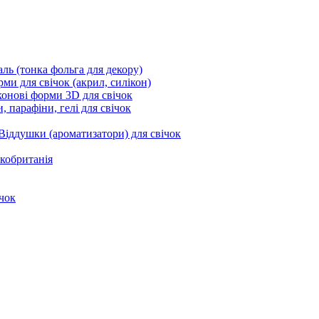
ль (тонка фольга для декору)
ми для свічок (акрил, силікон)
конові форми 3D для свічок
, парафіни, гелі для свічок
Віддушки (ароматизатори) для свічок
кобританія
чок