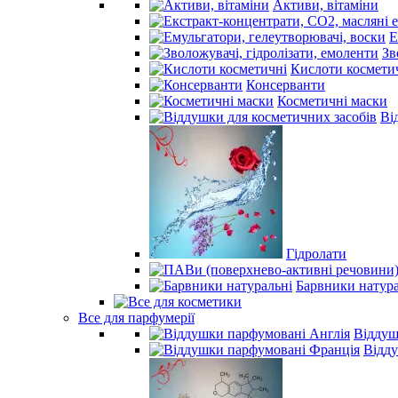
Активи, вітаміни
Е
Зв
Кислоти космети
Консерванти
Косметичні маски
Ві
Гідролати
Барвники натура
Все для парфумерії
Віддуш
Відд