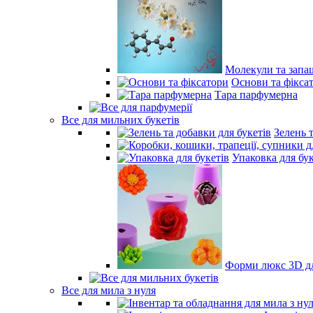
Молекули та запа
Основи та фікса
Тара парфумерна
Все для мильних букетів
Зелень 
Упаковка для бук
Форми люкс 3D дл
Все для мила з нуля