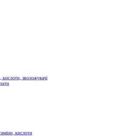
 кислоти, зволожувачі
олати
таміни, кислоти