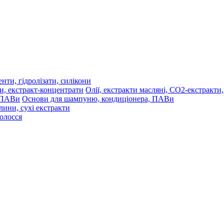
нти, гідролізати, силікони
Олії, екстракти масляні, СО2-екстракти
Основи для шампуню, кондиціонера, ПАВи
лини, сухі екстракти
волосся