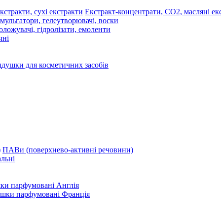
Екстракт-концентрати, СО2, масляні екс
мульгатори, гелеутворювачі, воски
оложувачі, гідролізати, емоленти
чні
ддушки для косметичних засобів
ПАВи (поверхнево-активні речовини)
льні
ки парфумовані Англія
ушки парфумовані Франція