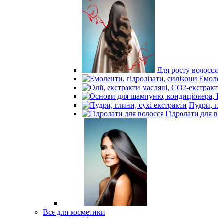
Для росту волосся
Емоле
Пудри, г
Гідролати для 
Все для косметики