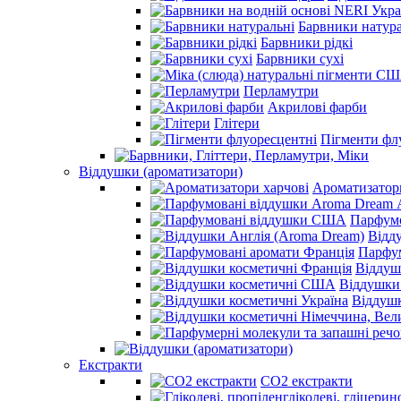
Барвники натура
Барвники рідкі
Барвники сухі
Перламутри
Акрилові фарби
Глітери
Пігменти фл
Віддушки (ароматизатори)
Ароматизатор
Парфум
Відд
Парфум
Віддуш
Віддушки
Віддушк
Екстракти
СО2 екстракти