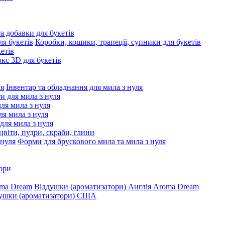
та добавки для букетів
Коробки, кошики, трапеції, супники для букетів
етів
с 3D для букетів
Інвентар та обладнання для мила з нуля
ти для мила з нуля
для мила з нуля
я мила з нуля
 для мила з нуля
цвіти, пудри, скраби, глини
Форми для брускового мила та мила з нуля
ори
Віддушки (ароматизатори) Англія Aroma Dream
ушки (ароматизатори) США