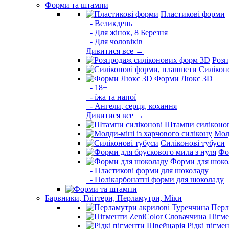
Форми та штампи
Пластикові форми
- Великдень
- Для жінок, 8 Березня
- Для чоловіків
Дивитися все →
Розп
Силікон
Форми Люкс 3D
- 18+
- їжа та напої
- Ангели, серця, кохання
Дивитися все →
Штампи силіконо
Молд
Силіконові тубуси
Фо
Форми для шоко
- Пластикові форми для шоколаду
- Полікарбонатні форми для шоколаду
Барвники, Гліттери, Перламутри, Міки
Перл
Пігме
Рідкі пігме