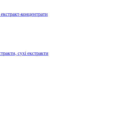
, екстракт-концентрати
тракти, сухі екстракти