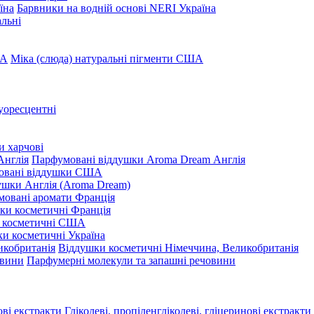
Барвники на водній основі NERI Україна
льні
Міка (слюда) натуральні пігменти США
уоресцентні
и харчові
Парфумовані віддушки Aroma Dream Англія
овані віддушки США
ушки Англія (Aroma Dream)
овані аромати Франція
ки косметичні Франція
 косметичні США
и косметичні Україна
Віддушки косметичні Німеччина, Великобританія
Парфумерні молекули та запашні речовини
Гліколеві, пропіленгліколеві, гліцеринові екстракти