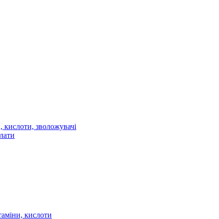
 кислоти, зволожувачі
олати
таміни, кислоти