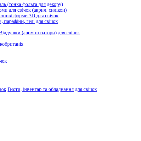
ль (тонка фольга для декору)
ми для свічок (акрил, силікон)
конові форми 3D для свічок
, парафіни, гелі для свічок
Віддушки (ароматизатори) для свічок
кобританія
чок
Гноти, інвентар та обладнання для свічок