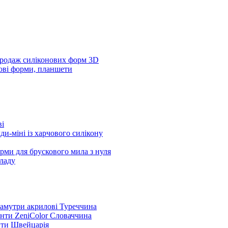
родаж силіконових форм 3D
ові форми, планшети
ві
и-міні із харчового силікону
рми для брускового мила з нуля
ладу
амутри акрилові Туреччина
нти ZeniColor Словаччина
нти Швейцарія