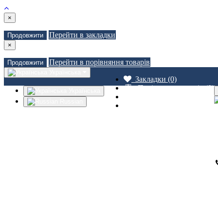
×
Перейти в закладки
Продовжити
×
Перейти в порівняння товарів
Продовжити
Українська
Закладки (0)
Порівняння товарів (0)
Українська
Доставка
Russian
Зв'язатися з нами