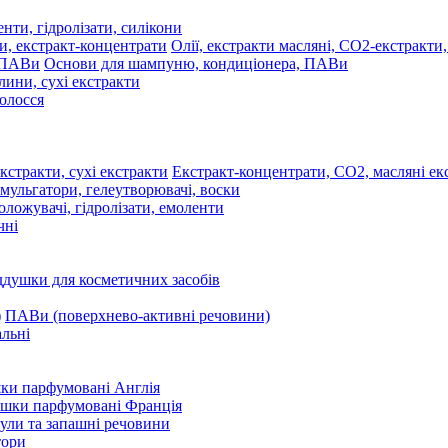
нти, гідролізати, силікони
Олії, екстракти масляні, СО2-екстракти
Основи для шампуню, кондиціонера, ПАВи
лини, сухі екстракти
волосся
Екстракт-концентрати, СО2, масляні екс
мульгатори, гелеутворювачі, воски
оложувачі, гідролізати, емоленти
чні
ддушки для косметичних засобів
ПАВи (поверхнево-активні речовини)
льні
ки парфумовані Англія
ушки парфумовані Франція
ули та запашні речовини
тори