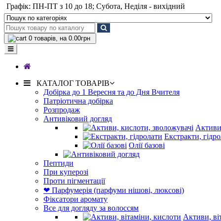
Графік: ПН-ПТ з 10 до 18; Субота, Неділя - вихідний
0
товарів, на 0.00грн
КАТАЛОГ ТОВАРІВ
Добірка до 1 Вересня та до Дня Вчителя
Патріотична добірка
Розпродаж
Антивіковий догляд
Активи,
Екстракти, гідр
Олії базові
Пептиди
При куперозі
Проти пігментації
❤ Парфумерія (парфуми нішові, люксові)
Фіксатори аромату
Все для догляду за волоссям
Активи, ві