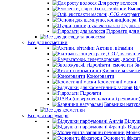
Для росту волосся
Емоле
Пудри, г
Гідролати для 
Все для косметики
Активи, вітаміни
Е
Зв
Кислоти космети
Консерванти
Косметичні маски
Ві
Гідролати
Барвники натура
Все для парфумерії
Віддуш
Відд
Молек
Основи та фікса