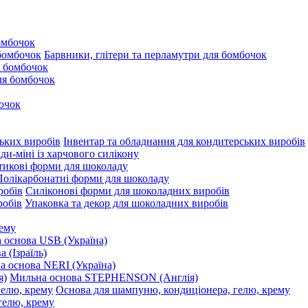
омбочок
Барвники, глітери та перламутри для бомбочок
 бомбочок
для бомбочок
очок
Інвентар та обладнання для кондитерських виробів
и-міні із харчового силікону
тикові форми для шоколаду
Полікарбонатні форми для шоколаду
Силіконові форми для шоколадних виробів
Упаковка та декор для шоколадних виробів
рему
 основа USB (Україна)
 (Ізраїль)
 основа NERI (Україна)
Мильна основа STEPHENSON (Англія)
Основа для шампуню, кондиціонера, гелю, крему