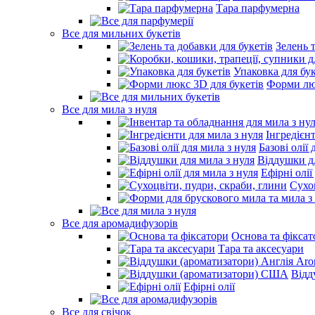
Тара парфумерна
Все для мильних букетів
Зелень 
Упаковка для бук
Форми люк
Все для мила з нуля
Інгредієн
Базові олії 
Віддушки дл
Ефірні олії
Сухо
Все для аромадифузорів
Основа та фіксат
Тара та аксесуари
Відд
Ефірні олії
Все для свічок